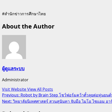
#สำนักข่าวการศึกษาไทย
About the Author
ผู้ดูแลระบบ
Administrator
Visit Website
View All Posts
Post
Previous:
Robot by Brain Step โชว์ฟอร์มคว้าตั๋วลุยต่อหุ่นย
Next:
วิทยาลัยนิเทศศาสตร์ สวนสุนันทา จับมือ ไมโอ ไซแอม อาร์ท 
navigation