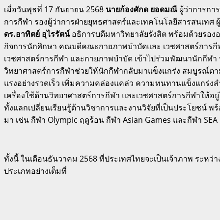
เมื่อวันพุธที่ 17 กันยายน 2568
นายก้องศักด ยอดมณี
ผู้ว่าการกา
การกีฬา รองผู้ว่าการฝ่ายยุทธศาสตร์และเทคโนโลยีสารสนเทศ ผ
ดร.อาทิตย์ อุไรรัตน์
อธิการบดีมหาวิทยาลัยรังสิต พร้อมด้วยรองอ
กิจการนักศึกษา คณบดีคณะกายภาพบำบัดและ เวชศาสตร์การกีฬา
เวชศาสตร์การกีฬา และกายภาพบำบัด เข้าไปร่วมพัฒนานักกีฬา ทั้
วิทยาศาสตร์การกีฬาช่วยให้นักกีฬากลับมาแข็งแกร่ง สมบูรณ์ตาม
แรงอย่างรวดเร็ว เพิ่มความคล่องแคล่ว ความทนทานแข็งแกร่งสำห
เครื่องใช้ด้านวิทยาศาสตร์การกีฬา และเวชศาสตร์การกีฬาให้อ
ทั้งแลกเปลี่ยนเรียนรู้ด้านวิชาการและงานวิจัยที่เป็นประโยชน
มา เช่น กีฬา Olympic ฤดูร้อน กีฬา Asian Games และกีฬา SEA
ทั้งนี้ ในเดือนธันวาคม 2568 ที่ประเทศไทยจะเป็นเจ้าภาพ ระหว่
ประเภทอย่างเต็มที่