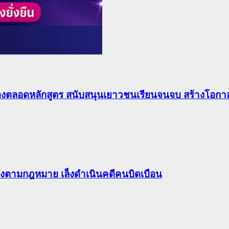
องตลอดหลักสูตร สนับสนุนเยาวชนเรียนจนจบ สร้างโอกาส
ต้องตามกฎหมาย เล็งดำเนินคดีคนบิดเบือน