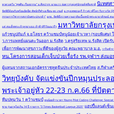
นิเทศศ
หวดวงสวิง "สุพศิน เรืองธรรม" ม.ศิลปากร ฉายแวว จ่อดาวรุ่งมุ่งสู่นักกอล์ฟทีมชาติ
จัดพิธีต้อนรับพร้อมอัดฉีด ทัพนักกีฬาเอเชียน ยูธ เกมส์
ม.กรุงเทพธนบุรี ก้าวสู่เวทีโลก รับรางวั
กรรมการวิชาการสถาบันพระปกเกล้า”
มกธ. จัดพิธีถวายความอาลัยเบื้องหน้าพระฉายาลักษณ์ สมเ
มหาวิทยาลัยกรุงเ
แด่ สมเด็จพระเจ้าลูกยาเธอ เจ้าฟ้าสิริวัณณวรีฯ
แก้วชนูปถัมภ์ จ.ยโสธร คว้าแชมป์หนูน้อยเจ้าเวหา (รอบพิเศษ)
ว.การแพทย์แผนตะวันออก ม.รังสิต
ว.ครูสุริยเทพ ม.รังสิต เปิด
เพื่อการพัฒนาสุขภาวะที่ดีของผู้สูงวัย คณะพยาบาล ม.อ.
วารินชำรา
หน.โครงการสอนเด็กเจ็บป่วยเรื้อรัง รพ.จุฬาฯ ส่งมอบ
ผู้แทนจากสถานเอกอัครราชทูตจีนประจำประเทศไทย
ส.กีฬาเคร
วิทยุบังคับ จัดแข่งขันปีกหมุนป
พระเจ้าอยู่หัว 22-23 ก.ค.66 ที่ปัตต
ทีมปทุมวัน 1 คว้าแชมป์
หนูน้อยจ้าวเวหา Young Pilot Coding Challenge: Specia
แฮปปี้แลนด์เซ็นเ
ชาย รุ่นอายุไม่เกิน 14 ปี รายการ "3 Times Basketball League 2025"