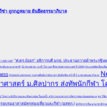
-วีซ่า ถูกกฎหมาย ยันยึดธรรมาภิบาล
"ศ.ดร.บังอร" อธิการบดี มกธ. ประธานถวายผ้าพระกฐิน
E I-ME I-AE"
ับชาติและนานาชาติ
32 ทุน พสวท. ป.ตรี–โท–เอก ศึกษาต่อต่างประเทศ ปี 2569 (ประเภทคัดเลือกเพิ่ม
N
ness
Emperor penguin รวมรุ่นศิษย์เก่านักบาสฯ อัสสัมชัญ คว้าที่ 3 บาสเกตบอล ถ้วย ค.
ศาสตร์ ม.ศิลปากร ส่งทัพนักกีฬา 
 AI วิเคราะห์ปริมาณและเส้นทางขยะในแม่น้ำ หวังวางแนวทางการจัดการขยะก่อนออกทะเล
ดร.วิชิ
การอบรมอาสาสมัครท่องเที่ยวและกีฬา (อสทก.)
นักวิชาการจีน-นานาชาติร่ว