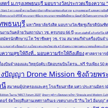
าสตร์ ม.กรุงเทพธนบุรี มอบรางวัลประกวดเรียงความ
ล QS Stars 5 ดาว ตอกย้ำความเป็นสถาบันการศึกษาเอกชนระดับสากล
ม.กรุงเทพธนบุรี แสดงความยินดีอ
ด็จพระนางเจ้าสิริกิติ์ พระบรมราชินีนาถ พระบรมราชชนนีพันปีหลวง น้อมสำนึกในพระมหากรุณาธิคุณ
ทพธนบุรี
มหาวิทยาลัยรังสิต มอบรางวัลเชิดชูเกียรติบั
 ในงานวันคล้ายวันสถาปนา วช. ครบรอบ 66 ปี
รศ.ดร.ต่อศักดิ์ แก้วจรัสวิไ
รับสมัครนักศึกษาป.โท วิชาชีพครู
วช. ร่วม สมาคมกีฬาเครื่องบินจำล
บ จ.อุบลฯ-คำเขื่อนแก้วฯ จ.ยโสธร-พระปฐมวิทยาลัย คว้าถ้วยพระราชทานพระบาทสมเด็จพระเจ้าอยู่หั
ความสุขให้ถึงที่.. มอบความรักให้ถึงเตียง
ศาสตราจารย์ 
ื่องบินจำลองและวิทยุบังคับ เปิดอบรมบินโดรน...ฟรี รับเพียง 50 
ระลองปัญญา Drone Mission ชิงถ้ว
านี
สมาคมผู้ปกครองและครู โรงเรียนสาธิต มศว ประสานมิตร (ฝ่
l Edition ในงาน “NRCT Forum 2025”
อักษรฯ จุฬาฯ เปิดสอนรายวิชา “Dracula and Modern Cu
ตอร์ จัดใหญ่สืบสานเทศกาลกินเจ เขตบางกะปิ “กิน ไหว้ อิ่มบุญ” ครั