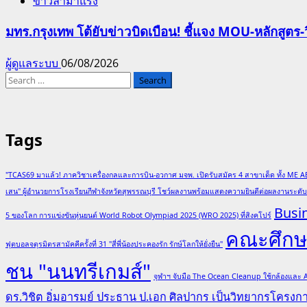
ข่าวล่ามาแรง
มทร.กรุงเทพ โต้ยับข่าวบิดเบือน! ชี้แจง MOU-หลักสูตร
ผู้ดูแลระบบ
06/08/2026
Search
for:
Tags
"TCAS69 มาแล้ว! ภาควิชาเครื่องกลและการบิน-อวกาศ มจพ. เปิดรับสมัคร 4 สาขาเด็ด ทั้ง ME A
เสน" ผู้อำนวยการโรงเรียนกีฬาจังหวัดสุพรรณบุรี โชว์ผลงานพร้อมแสดงความยินดีต่อผลงานระด
Busi
5 ของโลก การแข่งขันหุ่นยนต์ World Robot Olympiad 2025 (WRO 2025) ที่สิงคโปร์
คณะศึกษา
ฟุตบอลจตุรมิตรสามัคคีครั้งที่ 31 "สี่พี่น้องประคองรัก รักษ์โลกให้ยั่งยืน"
ชน "นนทรีเกมส์"
จุฬาฯ จับมือ The Ocean Cleanup ใช้กล้องและ
ดร.วิชิต อิ่มอารมย์ ประธาน ป.เอก ศิลปากร เป็นวิทยากรโครง