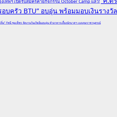
“ศ.ดร
ุงเทพฯ เปิดรับสมัครค่ายกิจกรรม October Camp แล้ว!
“ครอบครัว BTU” อบอุ่น พร้อมมอบเงินรางวั
่จิ๋ม” รัชนี ชุมเพ็ชร จัดงานวันเกิดอิ่มอบอุ่น ทำอาหารเลี้ยงนักบาสฯ เบญจมราชานุสรณ์