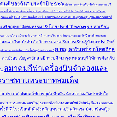
 “คนดีของฉัน” ประจำปี ๒๕๖๖
ผู้อำนวยการโรงเรียนกีฬา จ.สุพรรณบุรี
ย่างยิ่งกับ ศ.ดร.บังอร เบ็ญจาธิกุล อธิการบดี ในโอกาสที่ได้รับเกียรติดำรงตำแหน่ง “คณะ
อันหาที่สุดมิได้
มทร.รัตนโกสินทร์ เข้าเฝ้าทูลเกล้าฯ ถวายปริญญาศิลปดุษฎีบัณฑิตกิตติมศักดิ์
ณฑิตเหรียญทองสังคมธรรมาธิปไตย ประจำปี ๒๕๖๗
ร.ร.คำเขื่อน
ล ผู้สืบสานมวยไทย คว้ารางวัลบุคลากรดีเด่นสายวิชาการ ในงานครบรอบ 46 ปี มก.กำแพงแสน
องและวิทยุบังคับ จัดกิจกรรมส่งเสริมการเรียนรู้ปัญญาประดิษฐ์
ศ.พญ.ดารินทร์ ซอโสตถิกุล
ว การแข่งขันโดรนมิชชั่น ‘หนูน้อยจ้าวเวหา’
ดร.บังอร เบ็ญจาธิกุล อธิการบดี ม.กรุงเทพธนบุรี ให้การต้อนรับ
สมาคมกีฬาเครื่องบินจำลองและ
คน
ยพระราชทานพระบาทสมเด็จ
ายประถม) จัดกอล์ฟการกุศล ชื่นมื่น นักหวดวงสวิงประทับใจ
lture” จากวรรณกรรมสยองขวัญสู่กระจกสะท้อนวัฒนธรรมร่วมใหม่
อัสสัมชัญ ขึ้นนำ บาสเกตบอล
้งที่ 7
โรงเรียนกีฬาจังหวัดสุพรรณบุรี คว้าแชมป์ตะกร้อหญิง