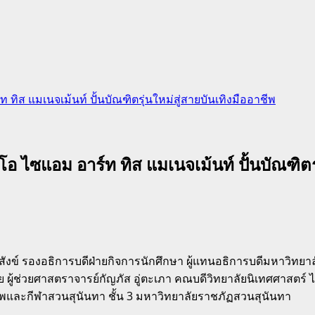
ทิส แมเนจเม้นท์ ปั้นบัณฑิตรุ่นใหม่สู่สายบันเทิงมืออาชีพ
อ ไซแอม อาร์ท ทิส แมเนจเม้นท์ ปั้นบัณฑิตรุ
คล้ายสังข์ รองอธิการบดีฝ่ายกิจการนักศึกษา ผู้แทนอธิการบดีมหาวิ
ย ผู้ช่วยศาสตราจารย์กัญภัส อู่ตะเภา คณบดีวิทยาลัยนิเทศศาสตร์ 
าพและกีฬาสวนสุนันทา ชั้น 3 มหาวิทยาลัยราชภัฏสวนสุนันทา