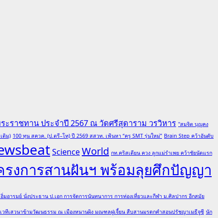
พระราชทาน ประจำปี 2567 ณ วัดศรีสุดาราม วรวิหาร
"สมจิต บุญคง
เติม)
100 ทุน สควค. (ป.ตรี–โท) ปี 2569 สสวท. เฟ้นหา “ครู SMT รุ่นใหม่”
Brain Step คว้าอันดับ
ewsbeat
World
Science
กท.คริสเตียน ควง ลูกแม่รำเพย คว้าชัยนัดแรก
โครงการสานฝันฯ พร้อมลุยศึกปัญญา
ต อิ่มอารมย์ นั่งประธาน ป.เอก การจัดการนันทนาการ การท่องเที่ยวและกีฬา ม.ศิลปากร อีกสมัย
มเวทีเสวนาข้ามวัฒนธรรม ณ เมืองหนานผิง มณฑลฝูเจี้ยน สืบสานมรดกคำสอนปรัชญาเมธีจูซี
นัก