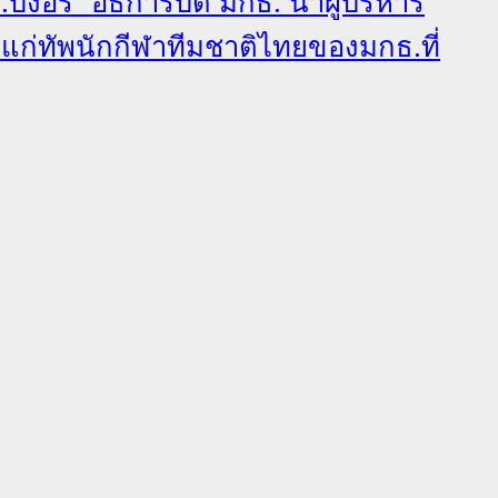
.บังอร” อธิการบดี มกธ. นำผู้บริหาร
ลแก่ทัพนักกีฬาทีมชาติไทยของมกธ.ที่