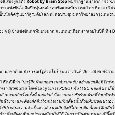
งศ์
สองผู้ก่อตั้ง
Robot by Brain Step
ที่มีรากฐานมาจาก
“ความร
รแข่งขันโอลิมปิกหุ่นยนต์ รอบชิงแชมป์ประเทศไทย ที่ทาง บริษั
ปั้นนักคิดรุ่นเยาว์สู่ระดับโลก ณ หอประชุมมหาวิทยาลัยกรุงเทพธนบุ
ผู้เข้าแข่งขันทุกทีมเก่งมาก คะเเนนดุเดือดมากเลยในปีนี้ ทีม
B
านาชาติ ณ สาธารณรัฐสิงคโปร์ ระหว่างวันที่ 26 – 28 พฤศจิกา
ด้ในปีนี้ว่า
“ผมรู้สึกมีหลายอารมณ์มากครับ อย่างแรกคือดีใจแท
ain Step ได้เข้ามาสู่วงการ ROBOT กับ LEGO และตัวเราก็พิสูจน์แล
ลังความสำเร็จครั้งนี้ และกำลังใจจากกองเชียร์ทุกฝ่ายที่ร่วมกันทำใ
ทย์หน้างาน และต้องตัดสินใจหน้างานกันเดี๋ยวนั้นด้วยทีมของเขาเอง 
ย์ ที่ประสบความสำเร็จมาแล้ว แต่เกิดสิ่งที่ไม่คาดฝัน ก็เลยรู้สึกเ
างชื่อเสียงกลับมาประเทศไทยให้ได้ ในการเป็นตัวแทนของปีนี้คร