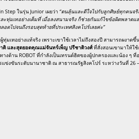
n Step ในรุ่น Junior เผยว่า
“ตนลุ้นและดีใจไปกับลูกศิษย์ทุกคนจริ
และทุ่มเทอย่างเต็มที่ เมื่อลงสนามจริง ก็ช่วยกันแก้ไขข้อผิดพล
ตลอดไปจนถึงรอบสุดท้ายที่ประเทศสิงคโปร์เลยค่ะ”
ู้ทุ่มเทอย่างแท้จริง เพราะเขาใช้เวลาไม่ถึงสองปี สามารถผงาดขึ้
าติ และสุดยอดคุณแม่จันทร์เพ็ญ ปรีชาติวงศ์
ที่สั่งสอนเขามาให้ใ
รทางด้าน ROBOT ที่กำลังเป็นเทรนด์ฮิตของผู้ปกครองและน้อง ๆ ท
แข่งขันระดับนานาชาติ ณ สาธารณรัฐสิงคโปร์ ระหว่างวันที่ 26 