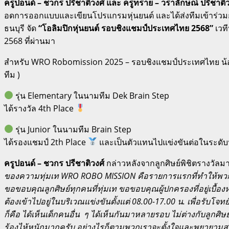
ครูปอนด์ – ชวกร ปรีชาติวงศ์ และ ครูทราย – วราลักษณ์ ปรีชาติว
อดการออกแบบและเขียนโปรแกรมหุ่นยนต์ และได้ส่งทีมเข้าร่วมกา
ธนบุรี จัด
“โอลิมปิกหุ่นยนต์ รอบชิงแชมป์ประเทศไทย 2568”
เวที
2568 ที่ผ่านมา
สำหรับ WRO Robomission 2025 – รอบชิงแชมป์ประเทศไทย น้อง ๆ 
ทีม )
รุ่น Elementary ในนามทีม Dek Brain Step
ได้รางวัล 4th Place
รุ่น Junior ในนามทีม Brain Step
ได้รองแชมป์ 2th Place
และเป็นตัวแทนไปแข่งขันต่อในระดับน
ครูปอนด์ – ชวกร ปรีชาติวงศ์
กล่าวหลังจากลูกศิษย์พิชิตรางวัลมาไ
ของความทุ่มเท WRO ROBO MISSION คือรายการแรกที่ทำให้พวกเรา Br
ขอขอบคุณลูกศิษย์ทุกคนที่ทุ่มเท ขอขอบคุณผู้ปกครองที่อยู่เบื้องห
ต้องเข้าไปอยู่ในบริเวณแข่งขันตั้งแต่ 08.00-17.00 น. เพื่อรับโจ
ก็คือ ได้เห็นเด็กคนอื่น ๆ ได้เห็นกันมาหลายรอบ ไม่ต่างกับลูกศิษ
ร้องไห้หนักมากครับ อย่างไรก็ตามพวกเราจะตั้งใจและพยายามสร้