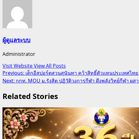
ผู้ดูแลระบบ
Administrator
Visit Website
View All Posts
Post
Previous:
เด็กอีสปอร์ตสวนสุนันทา คว้าสิทธิ์ตัวแทนประเทศไทย ใ
Next:
กกท. MOU ม.รังสิต ปฏิวัติวงการกีฬา ดึงพลังวิทย์กีฬา ผส
navigation
Related Stories