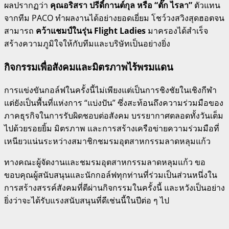
ผลปรากฏว่า
คุณอริสรา ปรีดิ์กานต์กุล หรือ “ตั๊ก ไรลา”
ตัวแทน
จากทีม PACO ทำผลงานได้อย่างยอดเยี่ยม โชว์วงสวิงสุดฮอตจน
สามารถ
คว้าแชมป์ในรุ่น Flight Ladies
มาครองได้สำเร็จ
สร้างความภูมิใจให้กับทีมและบริษัทเป็นอย่างยิ่ง
กิจกรรมเพื่อสังคมและมิตรภาพไร้พรมแดน
การแข่งขันกอล์ฟในครั้งนี้ไม่เพียงแต่เป็นการชิงชัยในเชิงกีฬา
แต่ยังเป็นพื้นที่แห่งการ “แบ่งปัน” ซึ่งสะท้อนถึงความร่วมมือของ
ภาคธุรกิจในการรับผิดชอบต่อสังคม บรรยากาศตลอดทั้งวันเต็ม
ไปด้วยรอยยิ้ม มิตรภาพ และการสร้างเครือข่ายความร่วมมือที่
เหนียวแน่นระหว่างสมาชิกชมรมอุตสาหกรรมลาดหลุมแก้ว
ทางคณะผู้จัดงานและชมรมอุตสาหกรรมลาดหลุมแก้ว ขอ
ขอบคุณผู้สนับสนุนและนักกอล์ฟทุกท่านที่ร่วมเป็นส่วนหนึ่งใน
การสร้างสรรค์สังคมที่ดีผ่านกิจกรรมในครั้งนี้ และหวังเป็นอย่าง
ยิ่งว่าจะได้รับแรงสนับสนุนที่ดีเช่นนี้ในปีต่อ ๆ ไป