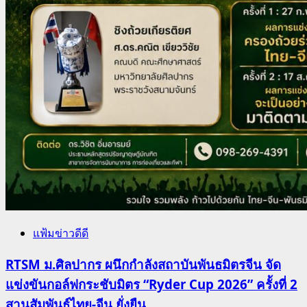
แฟ้มข่าวดีดี
RTSM ม.ศิลปากร ผนึกกำลังสถาบันพันธมิตรจีน จัด
แข่งขันกอล์ฟกระชับมิตร “Ryder Cup 2026” ครั้งที่ 2
สานสัมพันธ์ไทย-จีน ยั่งยืน