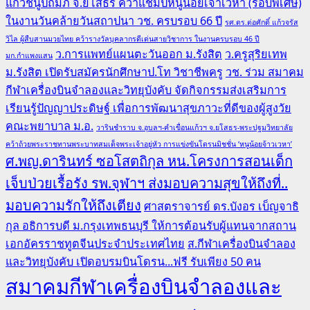
แก้วชนูปถัมภ์ จ.ยโสธร คว้าแชมป์หนูน้อยเจ้าเวหา (รอบพิเศษ)
ในงานวันคล้ายวันสถาปนา วช. ครบรอบ 66 ปี
รศ.ดร.ต่อศักดิ์ แก้วจรัส
วิไล ผู้สืบสานมวยไทย คว้ารางวัลบุคลากรดีเด่นสายวิชาการ ในงานครบรอบ 46 ปี
ว.การแพทย์แผนตะวันออก ม.รังสิต
ว.ครูสุริยเทพ
มก.กำแพงแสน
ม.รังสิต เปิดรับสมัครนักศึกษาป.โท วิชาชีพครู
วช. ร่วม สมาคม
กีฬาเครื่องบินจำลองและวิทยุบังคับ จัดกิจกรรมส่งเสริมการ
เรียนรู้ปัญญาประดิษฐ์ เพื่อการพัฒนาสุขภาวะที่ดีของผู้สูงวัย
คณะพยาบาล ม.อ.
วารินชำราบ จ.อุบลฯ-คำเขื่อนแก้วฯ จ.ยโสธร-พระปฐมวิทยาลัย
คว้าถ้วยพระราชทานพระบาทสมเด็จพระเจ้าอยู่หัว การแข่งขันโดรนมิชชั่น ‘หนูน้อยจ้าวเวหา’
ศ.พญ.ดารินทร์ ซอโสตถิกุล หน.โครงการสอนเด็ก
เจ็บป่วยเรื้อรัง รพ.จุฬาฯ ส่งมอบความสุขให้ถึงที่..
มอบความรักให้ถึงเตียง
ศาสตราจารย์ ดร.บังอร เบ็ญจาธิ
กุล อธิการบดี ม.กรุงเทพธนบุรี ให้การต้อนรับผู้แทนจากสถาน
เอกอัครราชทูตจีนประจำประเทศไทย
ส.กีฬาเครื่องบินจำลอง
และวิทยุบังคับ เปิดอบรมบินโดรน...ฟรี รับเพียง 50 คน
สมาคมกีฬาเครื่องบินจำลองและ