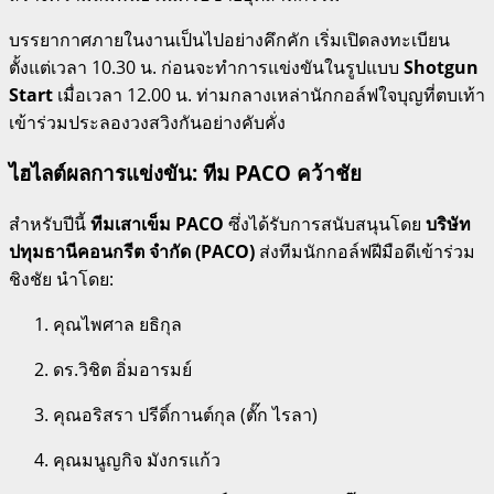
บรรยากาศภายในงานเป็นไปอย่างคึกคัก เริ่มเปิดลงทะเบียน
ตั้งแต่เวลา 10.30 น. ก่อนจะทำการแข่งขันในรูปแบบ
Shotgun
Start
เมื่อเวลา 12.00 น. ท่ามกลางเหล่านักกอล์ฟใจบุญที่ตบเท้า
เข้าร่วมประลองวงสวิงกันอย่างคับคั่ง
ไฮไลต์ผลการแข่งขัน: ทีม PACO คว้าชัย
สำหรับปีนี้
ทีมเสาเข็ม PACO
ซึ่งได้รับการสนับสนุนโดย
บริษัท
ปทุมธานีคอนกรีต จำกัด (PACO)
ส่งทีมนักกอล์ฟฝีมือดีเข้าร่วม
ชิงชัย นำโดย:
คุณไพศาล ยธิกุล
ดร.วิชิต อิ่มอารมย์
คุณอริสรา ปรีดิ์กานต์กุล (ตั๊ก ไรลา)
คุณมนูญกิจ มังกรแก้ว