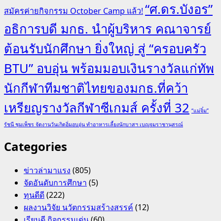
“ศ.ดร.บังอร”
สมัครค่ายกิจกรรม October Camp แล้ว!
อธิการบดี มกธ. นำผู้บริหาร คณาจารย์
ต้อนรับนักศึกษา ยิ่งใหญ่ สู่ “ครอบครัว
BTU” อบอุ่น พร้อมมอบเงินรางวัลแก่ทัพ
นักกีฬาทีมชาติไทยของมกธ.ที่คว้า
เหรียญรางวัลกีฬาซีเกมส์ ครั้งที่ 32
“แม่จิ๋ม”
รัชนี ชุมเพ็ชร จัดงานวันเกิดอิ่มอบอุ่น ทำอาหารเลี้ยงนักบาสฯ เบญจมราชานุสรณ์
Categories
ข่าวล่ามาแรง
(805)
จัดอันดับการศึกษา
(5)
ทุนดีดี
(222)
ผลงานวิจัย นวัตกรรมสร้างสรรค์
(12)
เรียนดี กิจกรรมเด่น
(60)