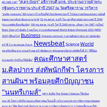
"ศ.ดร.บังอร" อธิการบดี มกธ. ประธานถวายผ้าพระ
AE I-ME I-AE"
กฐินพระราชทาน ประจำปี 2567 ณ วัดศรีสุดาราม วรวิหาร
"สมจิต บุญคงเสน" ผู้อำนวยการโรงเรียนกีฬาจังหวัดสุพรรณบุรี โชว์ผลงานพร้อมแสดงความยินดี
ต่อผลงานระดับชาติและนานาชาติ
32 ทุน พสวท. ป.ตรี–โท–เอก ศึกษาต่อต่างประเทศ ปี 2569
(ประเภทคัดเลือกเพิ่มเติม)
100 ทุน สควค. (ป.ตรี–โท) ปี 2569 สสวท. เฟ้นหา “ครู SMT รุ่นใหม่”
Brain Step คว้าอันดับ 5 ของโลก การแข่งขันหุ่นยนต์ World Robot Olympiad 2025 (WRO
Business
2025) ที่สิงคโปร์
Emperor penguin รวมรุ่นศิษย์เก่านักบาสฯ อัสสัมชัญ
Newsbeat
World
Science
คว้าที่ 3 บาสเกตบอล ถ้วย ค.
กท.คริสเตียน ควง ลูกแม่รำเพย คว้าชัยนัดแรก ฟุตบอลจตุรมิตรสามัคคีครั้งที่ 31 "สี่พี่น้อง
คณะศึกษาศาสตร์
ประคองรัก รักษ์โลกให้ยั่งยืน"
ม.ศิลปากร ส่งทัพนักกีฬา โครงการ
สานฝันฯ พร้อมลุยศึกปัญญาชน
"นนทรีเกมส์"
จุฬาฯ จับมือ The Ocean Cleanup ใช้กล้อง
และ AI วิเคราะห์ปริมาณและเส้นทางขยะในแม่น้ำ หวังวางแนวทางการจัดการขยะก่อนออก
ทะเล
ดร.วิชิต อิ่มอารมย์ นั่งประธาน ป.เอก การจัดการนันทนาการ การท่องเที่ยวและกีฬา