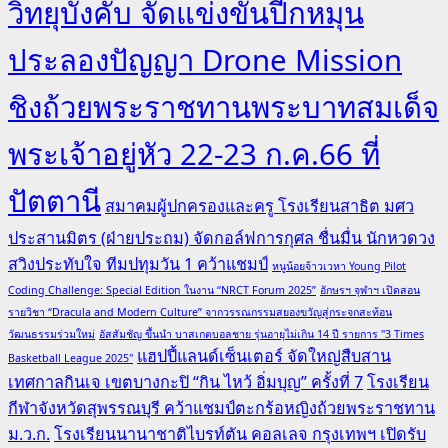
วิทยุบังคับ จัดแข่งขันปีกหมุน
ประลองปัญญา Drone Mission
ชิงถ้วยพระราชทานพระบาทสมเด็จ
พระเจ้าอยู่หัว 22-23 ก.ค.66 ที่
ปัตตานี
สมาคมผู้ปกครองและครู โรงเรียนสาธิต มศว
ประสานมิตร (ฝ่ายประถม) จัดกอล์ฟการกุศล ชื่นมื่น นักหวดวง
สวิงประทับใจ ทีมปทุมวัน 1 คว้าแชมป์
หนูน้อยจ้าวเวหา Young Pilot
Coding Challenge: Special Edition ในงาน “NRCT Forum 2025”
อักษรฯ จุฬาฯ เปิดสอน
รายวิชา “Dracula and Modern Culture” จากวรรณกรรมสยองขวัญสู่กระจกสะท้อน
วัฒนธรรมร่วมใหม่
อัสสัมชัญ ขึ้นนำ บาสเกตบอลชาย รุ่นอายุไม่เกิน 14 ปี รายการ "3 Times
แฮปปี้แลนด์เซ็นเตอร์ จัดใหญ่สืบสาน
Basketball League 2025"
เทศกาลกินเจ เขตบางกะปิ “กิน ไหว้ อิ่มบุญ” ครั้งที่ 7
โรงเรียน
กีฬาจังหวัดสุพรรณบุรี คว้าแชมป์ตะกร้อหญิงถ้วยพระราชทาน
ม.ว.ก.
โรงเรียนนานาชาติไบรท์ตัน คอลเลจ กรุงเทพฯ เปิดรับ