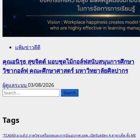
แฟ้มข่าวดีดี
คุณอนิรุธ สุขจิตต์ มอบชุดไม้กอล์ฟสนับสนุนการศึกษา
วิชากอล์ฟ คณะศึกษาศาสตร์ มหาวิทยาลัยศิลปากร
ผู้ดูแลระบบ
03/08/2026
Search
for:
Tags
"TCAS69 มาแล้ว! ภาควิชาเครื่องกลและการบิน-อวกาศ มจพ. เปิดรับสมัคร 4 สาขาเด็ด ทั้ง ME