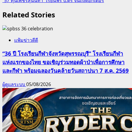
“57 ทุนเพชรสุนันทา” เรียนฟรี ป.ตรี จนถึงดอกเตอร์
Related Stories
แฟ้มข่าวดีดี
“36 ปี โรงเรียนกีฬาจังหวัดสุพรรณบุรี” โรงเรียนกีฬา
แห่งแรกของไทย ขอเชิญร่วมทอดผ้าป่าเพื่อการศึกษา
และกีฬา พร้อมฉลองวันคล้ายวันสถาปนา 7 ส.ค. 2569
ผู้ดูแลระบบ
05/08/2026