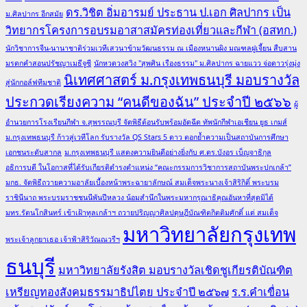
ดร.วิชิต อิ่มอารมย์ ประธาน ป.เอก ศิลปากร เป็น
ม.ศิลปากร อีกสมัย
วิทยากรโครงการอบรมอาสาสมัครท่องเที่ยวและกีฬา (อสทก.)
นักวิชาการจีน-นานาชาติร่วมเวทีเสวนาข้ามวัฒนธรรม ณ เมืองหนานผิง มณฑลฝูเจี้ยน สืบสาน
มรดกคำสอนปรัชญาเมธีจูซี
นักหวดวงสวิง "สุพศิน เรืองธรรม" ม.ศิลปากร ฉายแวว จ่อดาวรุ่งมุ่ง
นิเทศศาสตร์ ม.กรุงเทพธนบุรี มอบรางวัล
สู่นักกอล์ฟทีมชาติ
ประกวดเรียงความ “คนดีของฉัน” ประจำปี ๒๕๖๖
ผู้
อำนวยการโรงเรียนกีฬา จ.สุพรรณบุรี จัดพิธีต้อนรับพร้อมอัดฉีด ทัพนักกีฬาเอเชียน ยูธ เกมส์
ม.กรุงเทพธนบุรี ก้าวสู่เวทีโลก รับรางวัล QS Stars 5 ดาว ตอกย้ำความเป็นสถาบันการศึกษา
เอกชนระดับสากล
ม.กรุงเทพธนบุรี แสดงความยินดีอย่างยิ่งกับ ศ.ดร.บังอร เบ็ญจาธิกุล
อธิการบดี ในโอกาสที่ได้รับเกียรติดำรงตำแหน่ง “คณะกรรมการวิชาการสถาบันพระปกเกล้า”
มกธ. จัดพิธีถวายความอาลัยเบื้องหน้าพระฉายาลักษณ์ สมเด็จพระนางเจ้าสิริกิติ์ พระบรม
ราชินีนาถ พระบรมราชชนนีพันปีหลวง น้อมสำนึกในพระมหากรุณาธิคุณอันหาที่สุดมิได้
มทร.รัตนโกสินทร์ เข้าเฝ้าทูลเกล้าฯ ถวายปริญญาศิลปดุษฎีบัณฑิตกิตติมศักดิ์ แด่ สมเด็จ
มหาวิทยาลัยกรุงเทพ
พระเจ้าลูกยาเธอ เจ้าฟ้าสิริวัณณวรีฯ
ธนบุรี
มหาวิทยาลัยรังสิต มอบรางวัลเชิดชูเกียรติบัณฑิต
เหรียญทองสังคมธรรมาธิปไตย ประจำปี ๒๕๖๗
ร.ร.คำเขื่อน