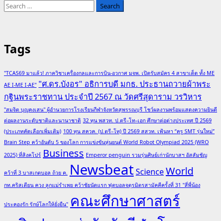
Search
for:
Tags
"TCAS69 มาแล้ว! ภาควิชาเครื่องกลและการบิน-อวกาศ มจพ. เปิดรับสมัคร 4 สาขาเด็ด ทั้ง ME
"ศ.ดร.บังอร" อธิการบดี มกธ. ประธานถวายผ้าพระ
AE I-ME I-AE"
กฐินพระราชทาน ประจำปี 2567 ณ วัดศรีสุดาราม วรวิหาร
"สมจิต บุญคงเสน" ผู้อำนวยการโรงเรียนกีฬาจังหวัดสุพรรณบุรี โชว์ผลงานพร้อมแสดงความยินดี
ต่อผลงานระดับชาติและนานาชาติ
32 ทุน พสวท. ป.ตรี–โท–เอก ศึกษาต่อต่างประเทศ ปี 2569
(ประเภทคัดเลือกเพิ่มเติม)
100 ทุน สควค. (ป.ตรี–โท) ปี 2569 สสวท. เฟ้นหา “ครู SMT รุ่นใหม่”
Brain Step คว้าอันดับ 5 ของโลก การแข่งขันหุ่นยนต์ World Robot Olympiad 2025 (WRO
Business
2025) ที่สิงคโปร์
Emperor penguin รวมรุ่นศิษย์เก่านักบาสฯ อัสสัมชัญ
Newsbeat
World
Science
คว้าที่ 3 บาสเกตบอล ถ้วย ค.
กท.คริสเตียน ควง ลูกแม่รำเพย คว้าชัยนัดแรก ฟุตบอลจตุรมิตรสามัคคีครั้งที่ 31 "สี่พี่น้อง
คณะศึกษาศาสตร์
ประคองรัก รักษ์โลกให้ยั่งยืน"