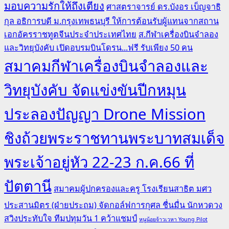
มอบความรักให้ถึงเตียง
ศาสตราจารย์ ดร.บังอร เบ็ญจาธิ
กุล อธิการบดี ม.กรุงเทพธนบุรี ให้การต้อนรับผู้แทนจากสถาน
เอกอัครราชทูตจีนประจำประเทศไทย
ส.กีฬาเครื่องบินจำลอง
และวิทยุบังคับ เปิดอบรมบินโดรน...ฟรี รับเพียง 50 คน
สมาคมกีฬาเครื่องบินจำลองและ
วิทยุบังคับ จัดแข่งขันปีกหมุน
ประลองปัญญา Drone Mission
ชิงถ้วยพระราชทานพระบาทสมเด็จ
พระเจ้าอยู่หัว 22-23 ก.ค.66 ที่
ปัตตานี
สมาคมผู้ปกครองและครู โรงเรียนสาธิต มศว
ประสานมิตร (ฝ่ายประถม) จัดกอล์ฟการกุศล ชื่นมื่น นักหวดวง
สวิงประทับใจ ทีมปทุมวัน 1 คว้าแชมป์
หนูน้อยจ้าวเวหา Young Pilot