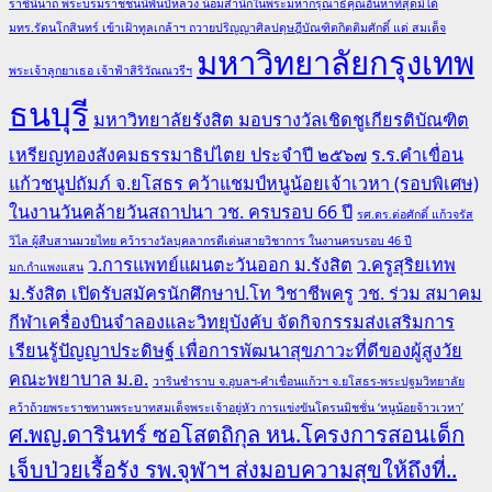
ราชินีนาถ พระบรมราชชนนีพันปีหลวง น้อมสำนึกในพระมหากรุณาธิคุณอันหาที่สุดมิได้
มทร.รัตนโกสินทร์ เข้าเฝ้าทูลเกล้าฯ ถวายปริญญาศิลปดุษฎีบัณฑิตกิตติมศักดิ์ แด่ สมเด็จ
มหาวิทยาลัยกรุงเทพ
พระเจ้าลูกยาเธอ เจ้าฟ้าสิริวัณณวรีฯ
ธนบุรี
มหาวิทยาลัยรังสิต มอบรางวัลเชิดชูเกียรติบัณฑิต
เหรียญทองสังคมธรรมาธิปไตย ประจำปี ๒๕๖๗
ร.ร.คำเขื่อน
แก้วชนูปถัมภ์ จ.ยโสธร คว้าแชมป์หนูน้อยเจ้าเวหา (รอบพิเศษ)
ในงานวันคล้ายวันสถาปนา วช. ครบรอบ 66 ปี
รศ.ดร.ต่อศักดิ์ แก้วจรัส
วิไล ผู้สืบสานมวยไทย คว้ารางวัลบุคลากรดีเด่นสายวิชาการ ในงานครบรอบ 46 ปี
ว.การแพทย์แผนตะวันออก ม.รังสิต
ว.ครูสุริยเทพ
มก.กำแพงแสน
ม.รังสิต เปิดรับสมัครนักศึกษาป.โท วิชาชีพครู
วช. ร่วม สมาคม
กีฬาเครื่องบินจำลองและวิทยุบังคับ จัดกิจกรรมส่งเสริมการ
เรียนรู้ปัญญาประดิษฐ์ เพื่อการพัฒนาสุขภาวะที่ดีของผู้สูงวัย
คณะพยาบาล ม.อ.
วารินชำราบ จ.อุบลฯ-คำเขื่อนแก้วฯ จ.ยโสธร-พระปฐมวิทยาลัย
คว้าถ้วยพระราชทานพระบาทสมเด็จพระเจ้าอยู่หัว การแข่งขันโดรนมิชชั่น ‘หนูน้อยจ้าวเวหา’
ศ.พญ.ดารินทร์ ซอโสตถิกุล หน.โครงการสอนเด็ก
เจ็บป่วยเรื้อรัง รพ.จุฬาฯ ส่งมอบความสุขให้ถึงที่..