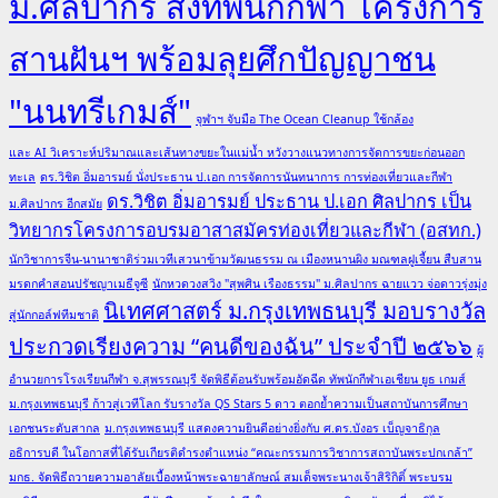
ม.ศิลปากร ส่งทัพนักกีฬา โครงการ
สานฝันฯ พร้อมลุยศึกปัญญาชน
"นนทรีเกมส์"
จุฬาฯ จับมือ The Ocean Cleanup ใช้กล้อง
และ AI วิเคราะห์ปริมาณและเส้นทางขยะในแม่น้ำ หวังวางแนวทางการจัดการขยะก่อนออก
ทะเล
ดร.วิชิต อิ่มอารมย์ นั่งประธาน ป.เอก การจัดการนันทนาการ การท่องเที่ยวและกีฬา
ดร.วิชิต อิ่มอารมย์ ประธาน ป.เอก ศิลปากร เป็น
ม.ศิลปากร อีกสมัย
วิทยากรโครงการอบรมอาสาสมัครท่องเที่ยวและกีฬา (อสทก.)
นักวิชาการจีน-นานาชาติร่วมเวทีเสวนาข้ามวัฒนธรรม ณ เมืองหนานผิง มณฑลฝูเจี้ยน สืบสาน
มรดกคำสอนปรัชญาเมธีจูซี
นักหวดวงสวิง "สุพศิน เรืองธรรม" ม.ศิลปากร ฉายแวว จ่อดาวรุ่งมุ่ง
นิเทศศาสตร์ ม.กรุงเทพธนบุรี มอบรางวัล
สู่นักกอล์ฟทีมชาติ
ประกวดเรียงความ “คนดีของฉัน” ประจำปี ๒๕๖๖
ผู้
อำนวยการโรงเรียนกีฬา จ.สุพรรณบุรี จัดพิธีต้อนรับพร้อมอัดฉีด ทัพนักกีฬาเอเชียน ยูธ เกมส์
ม.กรุงเทพธนบุรี ก้าวสู่เวทีโลก รับรางวัล QS Stars 5 ดาว ตอกย้ำความเป็นสถาบันการศึกษา
เอกชนระดับสากล
ม.กรุงเทพธนบุรี แสดงความยินดีอย่างยิ่งกับ ศ.ดร.บังอร เบ็ญจาธิกุล
อธิการบดี ในโอกาสที่ได้รับเกียรติดำรงตำแหน่ง “คณะกรรมการวิชาการสถาบันพระปกเกล้า”
มกธ. จัดพิธีถวายความอาลัยเบื้องหน้าพระฉายาลักษณ์ สมเด็จพระนางเจ้าสิริกิติ์ พระบรม