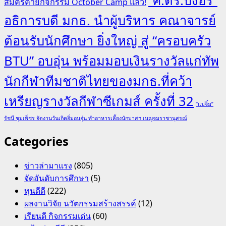
“ศ.ดร.บังอร”
สมัครค่ายกิจกรรม October Camp แล้ว!
อธิการบดี มกธ. นำผู้บริหาร คณาจารย์
ต้อนรับนักศึกษา ยิ่งใหญ่ สู่ “ครอบครัว
BTU” อบอุ่น พร้อมมอบเงินรางวัลแก่ทัพ
นักกีฬาทีมชาติไทยของมกธ.ที่คว้า
เหรียญรางวัลกีฬาซีเกมส์ ครั้งที่ 32
“แม่จิ๋ม”
รัชนี ชุมเพ็ชร จัดงานวันเกิดอิ่มอบอุ่น ทำอาหารเลี้ยงนักบาสฯ เบญจมราชานุสรณ์
Categories
ข่าวล่ามาแรง
(805)
จัดอันดับการศึกษา
(5)
ทุนดีดี
(222)
ผลงานวิจัย นวัตกรรมสร้างสรรค์
(12)
เรียนดี กิจกรรมเด่น
(60)