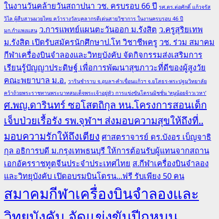
ในงานวันคล้ายวันสถาปนา วช. ครบรอบ 66 ปี
รศ.ดร.ต่อศักดิ์ แก้วจรัส
วิไล ผู้สืบสานมวยไทย คว้ารางวัลบุคลากรดีเด่นสายวิชาการ ในงานครบรอบ 46 ปี
ว.การแพทย์แผนตะวันออก ม.รังสิต
ว.ครูสุริยเทพ
มก.กำแพงแสน
ม.รังสิต เปิดรับสมัครนักศึกษาป.โท วิชาชีพครู
วช. ร่วม สมาคม
กีฬาเครื่องบินจำลองและวิทยุบังคับ จัดกิจกรรมส่งเสริมการ
เรียนรู้ปัญญาประดิษฐ์ เพื่อการพัฒนาสุขภาวะที่ดีของผู้สูงวัย
คณะพยาบาล ม.อ.
วารินชำราบ จ.อุบลฯ-คำเขื่อนแก้วฯ จ.ยโสธร-พระปฐมวิทยาลัย
คว้าถ้วยพระราชทานพระบาทสมเด็จพระเจ้าอยู่หัว การแข่งขันโดรนมิชชั่น ‘หนูน้อยจ้าวเวหา’
ศ.พญ.ดารินทร์ ซอโสตถิกุล หน.โครงการสอนเด็ก
เจ็บป่วยเรื้อรัง รพ.จุฬาฯ ส่งมอบความสุขให้ถึงที่..
มอบความรักให้ถึงเตียง
ศาสตราจารย์ ดร.บังอร เบ็ญจาธิ
กุล อธิการบดี ม.กรุงเทพธนบุรี ให้การต้อนรับผู้แทนจากสถาน
เอกอัครราชทูตจีนประจำประเทศไทย
ส.กีฬาเครื่องบินจำลอง
และวิทยุบังคับ เปิดอบรมบินโดรน...ฟรี รับเพียง 50 คน
สมาคมกีฬาเครื่องบินจำลองและ
วิทยุบังคับ จัดแข่งขันปีกหมุน