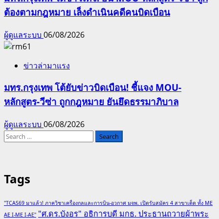
ต้องตามกฎหมาย เล็งดำเนินคดีคนบิดเบือน
ผู้ดูแลระบบ
06/08/2026
ข่าวล่ามาแรง
มทร.กรุงเทพ โต้ยับข่าวบิดเบือน! ชี้แจง MOU-
หลักสูตร-วีซ่า ถูกกฎหมาย ยันยึดธรรมาภิบาล
ผู้ดูแลระบบ
06/08/2026
Search
for:
Tags
"TCAS69 มาแล้ว! ภาควิชาเครื่องกลและการบิน-อวกาศ มจพ. เปิดรับสมัคร 4 สาขาเด็ด ทั้ง ME
"ศ.ดร.บังอร" อธิการบดี มกธ. ประธานถวายผ้าพระ
AE I-ME I-AE"