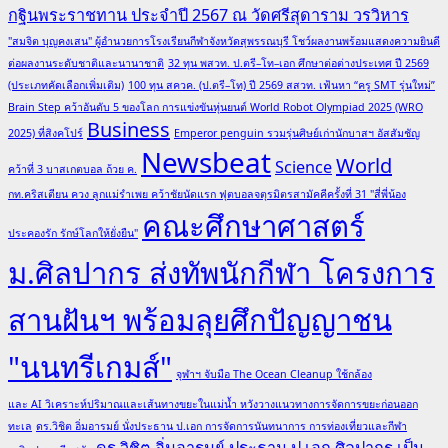
กฐินพระราชทาน ประจำปี 2567 ณ วัดศรีสุดาราม วรวิหาร
"สมจิต บุญคงเสน" ผู้อำนวยการโรงเรียนกีฬาจังหวัดสุพรรณบุรี โชว์ผลงานพร้อมแสดงความยินดี
ต่อผลงานระดับชาติและนานาชาติ
32 ทุน พสวท. ป.ตรี–โท–เอก ศึกษาต่อต่างประเทศ ปี 2569
(ประเภทคัดเลือกเพิ่มเติม)
100 ทุน สควค. (ป.ตรี–โท) ปี 2569 สสวท. เฟ้นหา “ครู SMT รุ่นใหม่”
Brain Step คว้าอันดับ 5 ของโลก การแข่งขันหุ่นยนต์ World Robot Olympiad 2025 (WRO
Business
2025) ที่สิงคโปร์
Emperor penguin รวมรุ่นศิษย์เก่านักบาสฯ อัสสัมชัญ
Newsbeat
World
Science
คว้าที่ 3 บาสเกตบอล ถ้วย ค.
กท.คริสเตียน ควง ลูกแม่รำเพย คว้าชัยนัดแรก ฟุตบอลจตุรมิตรสามัคคีครั้งที่ 31 "สี่พี่น้อง
คณะศึกษาศาสตร์
ประคองรัก รักษ์โลกให้ยั่งยืน"
ม.ศิลปากร ส่งทัพนักกีฬา โครงการ
สานฝันฯ พร้อมลุยศึกปัญญาชน
"นนทรีเกมส์"
จุฬาฯ จับมือ The Ocean Cleanup ใช้กล้อง
และ AI วิเคราะห์ปริมาณและเส้นทางขยะในแม่น้ำ หวังวางแนวทางการจัดการขยะก่อนออก
ทะเล
ดร.วิชิต อิ่มอารมย์ นั่งประธาน ป.เอก การจัดการนันทนาการ การท่องเที่ยวและกีฬา
ดร.วิชิต อิ่มอารมย์ ประธาน ป.เอก ศิลปากร เป็น