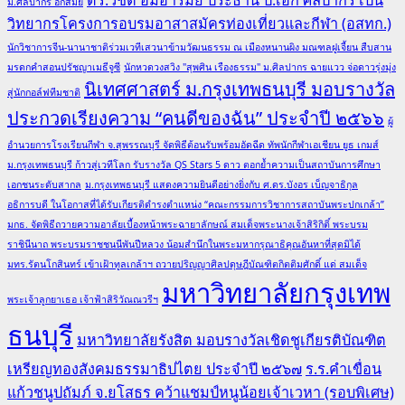
ม.ศิลปากร อีกสมัย
วิทยากรโครงการอบรมอาสาสมัครท่องเที่ยวและกีฬา (อสทก.)
นักวิชาการจีน-นานาชาติร่วมเวทีเสวนาข้ามวัฒนธรรม ณ เมืองหนานผิง มณฑลฝูเจี้ยน สืบสาน
มรดกคำสอนปรัชญาเมธีจูซี
นักหวดวงสวิง "สุพศิน เรืองธรรม" ม.ศิลปากร ฉายแวว จ่อดาวรุ่งมุ่ง
นิเทศศาสตร์ ม.กรุงเทพธนบุรี มอบรางวัล
สู่นักกอล์ฟทีมชาติ
ประกวดเรียงความ “คนดีของฉัน” ประจำปี ๒๕๖๖
ผู้
อำนวยการโรงเรียนกีฬา จ.สุพรรณบุรี จัดพิธีต้อนรับพร้อมอัดฉีด ทัพนักกีฬาเอเชียน ยูธ เกมส์
ม.กรุงเทพธนบุรี ก้าวสู่เวทีโลก รับรางวัล QS Stars 5 ดาว ตอกย้ำความเป็นสถาบันการศึกษา
เอกชนระดับสากล
ม.กรุงเทพธนบุรี แสดงความยินดีอย่างยิ่งกับ ศ.ดร.บังอร เบ็ญจาธิกุล
อธิการบดี ในโอกาสที่ได้รับเกียรติดำรงตำแหน่ง “คณะกรรมการวิชาการสถาบันพระปกเกล้า”
มกธ. จัดพิธีถวายความอาลัยเบื้องหน้าพระฉายาลักษณ์ สมเด็จพระนางเจ้าสิริกิติ์ พระบรม
ราชินีนาถ พระบรมราชชนนีพันปีหลวง น้อมสำนึกในพระมหากรุณาธิคุณอันหาที่สุดมิได้
มทร.รัตนโกสินทร์ เข้าเฝ้าทูลเกล้าฯ ถวายปริญญาศิลปดุษฎีบัณฑิตกิตติมศักดิ์ แด่ สมเด็จ
มหาวิทยาลัยกรุงเทพ
พระเจ้าลูกยาเธอ เจ้าฟ้าสิริวัณณวรีฯ
ธนบุรี
มหาวิทยาลัยรังสิต มอบรางวัลเชิดชูเกียรติบัณฑิต
เหรียญทองสังคมธรรมาธิปไตย ประจำปี ๒๕๖๗
ร.ร.คำเขื่อน
แก้วชนูปถัมภ์ จ.ยโสธร คว้าแชมป์หนูน้อยเจ้าเวหา (รอบพิเศษ)