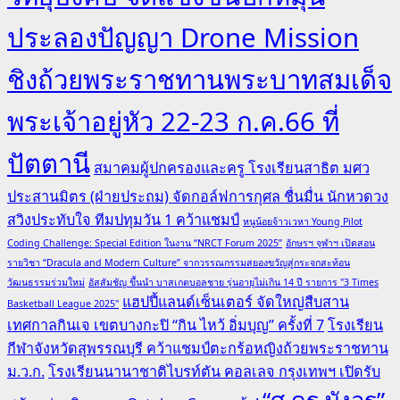
ประลองปัญญา Drone Mission
ชิงถ้วยพระราชทานพระบาทสมเด็จ
พระเจ้าอยู่หัว 22-23 ก.ค.66 ที่
ปัตตานี
สมาคมผู้ปกครองและครู โรงเรียนสาธิต มศว
ประสานมิตร (ฝ่ายประถม) จัดกอล์ฟการกุศล ชื่นมื่น นักหวดวง
สวิงประทับใจ ทีมปทุมวัน 1 คว้าแชมป์
หนูน้อยจ้าวเวหา Young Pilot
Coding Challenge: Special Edition ในงาน “NRCT Forum 2025”
อักษรฯ จุฬาฯ เปิดสอน
รายวิชา “Dracula and Modern Culture” จากวรรณกรรมสยองขวัญสู่กระจกสะท้อน
วัฒนธรรมร่วมใหม่
อัสสัมชัญ ขึ้นนำ บาสเกตบอลชาย รุ่นอายุไม่เกิน 14 ปี รายการ "3 Times
แฮปปี้แลนด์เซ็นเตอร์ จัดใหญ่สืบสาน
Basketball League 2025"
เทศกาลกินเจ เขตบางกะปิ “กิน ไหว้ อิ่มบุญ” ครั้งที่ 7
โรงเรียน
กีฬาจังหวัดสุพรรณบุรี คว้าแชมป์ตะกร้อหญิงถ้วยพระราชทาน
ม.ว.ก.
โรงเรียนนานาชาติไบรท์ตัน คอลเลจ กรุงเทพฯ เปิดรับ