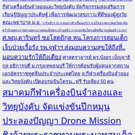
กีฬาเครื่องบินจำลองและวิทยุบังคับ จัดกิจกรรมส่งเสริมการ
เรียนรู้ปัญญาประดิษฐ์ เพื่อการพัฒนาสุขภาวะที่ดีของผู้สูงวัย
คณะพยาบาล ม.อ.
วารินชำราบ จ.อุบลฯ-คำเขื่อนแก้วฯ จ.ยโสธร-พระปฐมวิทยาลัย
คว้าถ้วยพระราชทานพระบาทสมเด็จพระเจ้าอยู่หัว การแข่งขันโดรนมิชชั่น ‘หนูน้อยจ้าวเวหา’
ศ.พญ.ดารินทร์ ซอโสตถิกุล หน.โครงการสอนเด็ก
เจ็บป่วยเรื้อรัง รพ.จุฬาฯ ส่งมอบความสุขให้ถึงที่..
มอบความรักให้ถึงเตียง
ศาสตราจารย์ ดร.บังอร เบ็ญจาธิ
กุล อธิการบดี ม.กรุงเทพธนบุรี ให้การต้อนรับผู้แทนจากสถาน
เอกอัครราชทูตจีนประจำประเทศไทย
ส.กีฬาเครื่องบินจำลอง
และวิทยุบังคับ เปิดอบรมบินโดรน...ฟรี รับเพียง 50 คน
สมาคมกีฬาเครื่องบินจำลองและ
วิทยุบังคับ จัดแข่งขันปีกหมุน
ประลองปัญญา Drone Mission
ชิงถ้วยพระราชทานพระบาทสมเด็จ