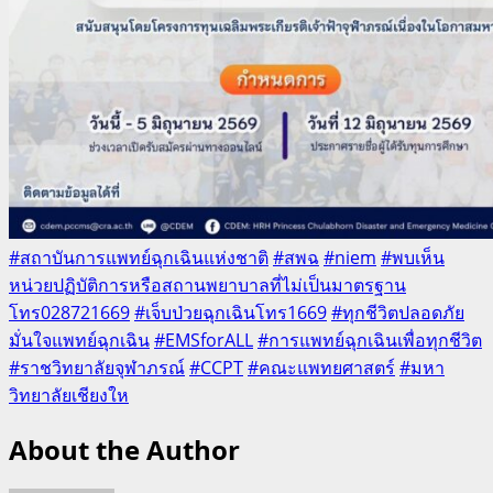
#สถาบันการแพทย์ฉุกเฉินแห่งชาติ
#สพฉ
#niem
#พบเห็น
หน่วยปฏิบัติการหรือสถานพยาบาลที่ไม่เป็นมาตรฐาน
โทร028721669
#เจ็บป่วยฉุกเฉินโทร1669
#ทุกชีวิตปลอดภัย
มั่นใจแพทย์ฉุกเฉิน
#EMSforALL
#การแพทย์ฉุกเฉินเพื่อทุกชีวิต
#ราชวิทยาลัยจุฬาภรณ์
#CCPT
#คณะแพทยศาสตร์
#มหา
วิทยาลัยเชียงให
About the Author