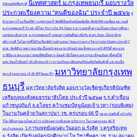
นิเทศศาสตร์ ม.กรุงเทพธนบุรี มอบรางวัล
สู่นักกอล์ฟทีมชาติ
ประกวดเรียงความ “คนดีของฉัน” ประจำปี ๒๕๖๖
ผู้
อำนวยการโรงเรียนกีฬา จ.สุพรรณบุรี จัดพิธีต้อนรับพร้อมอัดฉีด ทัพนักกีฬาเอเชียน ยูธ เกมส์
ม.กรุงเทพธนบุรี ก้าวสู่เวทีโลก รับรางวัล QS Stars 5 ดาว ตอกย้ำความเป็นสถาบันการศึกษา
เอกชนระดับสากล
ม.กรุงเทพธนบุรี แสดงความยินดีอย่างยิ่งกับ ศ.ดร.บังอร เบ็ญจาธิกุล
อธิการบดี ในโอกาสที่ได้รับเกียรติดำรงตำแหน่ง “คณะกรรมการวิชาการสถาบันพระปกเกล้า”
มกธ. จัดพิธีถวายความอาลัยเบื้องหน้าพระฉายาลักษณ์ สมเด็จพระนางเจ้าสิริกิติ์ พระบรม
ราชินีนาถ พระบรมราชชนนีพันปีหลวง น้อมสำนึกในพระมหากรุณาธิคุณอันหาที่สุดมิได้
มทร.รัตนโกสินทร์ เข้าเฝ้าทูลเกล้าฯ ถวายปริญญาศิลปดุษฎีบัณฑิตกิตติมศักดิ์ แด่ สมเด็จ
มหาวิทยาลัยกรุงเทพ
พระเจ้าลูกยาเธอ เจ้าฟ้าสิริวัณณวรีฯ
ธนบุรี
มหาวิทยาลัยรังสิต มอบรางวัลเชิดชูเกียรติบัณฑิต
เหรียญทองสังคมธรรมาธิปไตย ประจำปี ๒๕๖๗
ร.ร.คำเขื่อน
แก้วชนูปถัมภ์ จ.ยโสธร คว้าแชมป์หนูน้อยเจ้าเวหา (รอบพิเศษ)
ในงานวันคล้ายวันสถาปนา วช. ครบรอบ 66 ปี
รศ.ดร.ต่อศักดิ์ แก้วจรัส
วิไล ผู้สืบสานมวยไทย คว้ารางวัลบุคลากรดีเด่นสายวิชาการ ในงานครบรอบ 46 ปี
ว.การแพทย์แผนตะวันออก ม.รังสิต
ว.ครูสุริยเทพ
มก.กำแพงแสน
ม.รังสิต เปิดรับสมัครนักศึกษาป.โท วิชาชีพครู
วช. ร่วม สมาคม