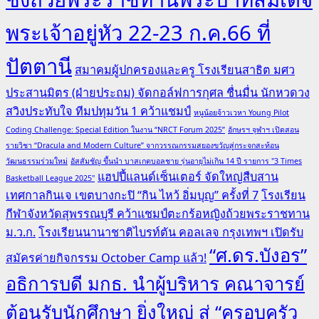
พระเจ้าอยู่หัว 22-23 ก.ค.66 ที่
ปัตตานี
สมาคมผู้ปกครองและครู โรงเรียนสาธิต มศว
ประสานมิตร (ฝ่ายประถม) จัดกอล์ฟการกุศล ชื่นมื่น นักหวดวง
สวิงประทับใจ ทีมปทุมวัน 1 คว้าแชมป์
หนูน้อยจ้าวเวหา Young Pilot
Coding Challenge: Special Edition ในงาน “NRCT Forum 2025”
อักษรฯ จุฬาฯ เปิดสอน
รายวิชา “Dracula and Modern Culture” จากวรรณกรรมสยองขวัญสู่กระจกสะท้อน
วัฒนธรรมร่วมใหม่
อัสสัมชัญ ขึ้นนำ บาสเกตบอลชาย รุ่นอายุไม่เกิน 14 ปี รายการ "3 Times
แฮปปี้แลนด์เซ็นเตอร์ จัดใหญ่สืบสาน
Basketball League 2025"
เทศกาลกินเจ เขตบางกะปิ “กิน ไหว้ อิ่มบุญ” ครั้งที่ 7
โรงเรียน
กีฬาจังหวัดสุพรรณบุรี คว้าแชมป์ตะกร้อหญิงถ้วยพระราชทาน
ม.ว.ก.
โรงเรียนนานาชาติไบรท์ตัน คอลเลจ กรุงเทพฯ เปิดรับ
“ศ.ดร.บังอร”
สมัครค่ายกิจกรรม October Camp แล้ว!
อธิการบดี มกธ. นำผู้บริหาร คณาจารย์
ต้อนรับนักศึกษา ยิ่งใหญ่ สู่ “ครอบครัว