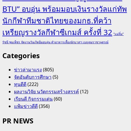
BTU” อบอุ่น พร้อมมอบเงินรางวัลแก่ทัพ
นักกีฬาทีมชาติไทยของมกธ.ที่คว้า
เหรียญรางวัลกีฬาซีเกมส์ ครั้งที่ 32
“แม่จิ๋ม”
รัชนี ชุมเพ็ชร จัดงานวันเกิดอิ่มอบอุ่น ทำอาหารเลี้ยงนักบาสฯ เบญจมราชานุสรณ์
Categories
ข่าวล่ามาแรง
(805)
จัดอันดับการศึกษา
(5)
ทุนดีดี
(222)
ผลงานวิจัย นวัตกรรมสร้างสรรค์
(12)
เรียนดี กิจกรรมเด่น
(60)
แฟ้มข่าวดีดี
(356)
PR NEWS