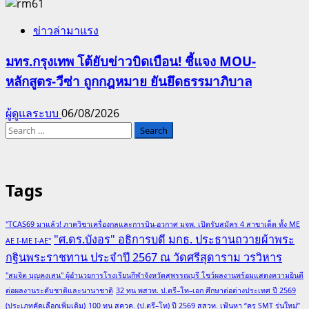
ข่าวล่ามาแรง
มทร.กรุงเทพ โต้ยับข่าวบิดเบือน! ชี้แจง MOU-
หลักสูตร-วีซ่า ถูกกฎหมาย ยันยึดธรรมาภิบาล
ผู้ดูแลระบบ
06/08/2026
Search
for:
Tags
"TCAS69 มาแล้ว! ภาควิชาเครื่องกลและการบิน-อวกาศ มจพ. เปิดรับสมัคร 4 สาขาเด็ด ทั้ง ME
"ศ.ดร.บังอร" อธิการบดี มกธ. ประธานถวายผ้าพระ
AE I-ME I-AE"
กฐินพระราชทาน ประจำปี 2567 ณ วัดศรีสุดาราม วรวิหาร
"สมจิต บุญคงเสน" ผู้อำนวยการโรงเรียนกีฬาจังหวัดสุพรรณบุรี โชว์ผลงานพร้อมแสดงความยินดี
ต่อผลงานระดับชาติและนานาชาติ
32 ทุน พสวท. ป.ตรี–โท–เอก ศึกษาต่อต่างประเทศ ปี 2569
(ประเภทคัดเลือกเพิ่มเติม)
100 ทุน สควค. (ป.ตรี–โท) ปี 2569 สสวท. เฟ้นหา “ครู SMT รุ่นใหม่”