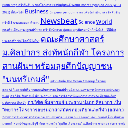
Brain Step คว้าอันดับ 5 ของโลก การแข่งขันหุ่นยนต์ World Robot Olympiad 2025 (WRO
Business
2025) ที่สิงคโปร์
Emperor penguin รวมรุ่นศิษย์เก่านักบาสฯ อัสสัมชัญ
Newsbeat
World
Science
คว้าที่ 3 บาสเกตบอล ถ้วย ค.
กท.คริสเตียน ควง ลูกแม่รำเพย คว้าชัยนัดแรก ฟุตบอลจตุรมิตรสามัคคีครั้งที่ 31 "สี่พี่น้อง
คณะศึกษาศาสตร์
ประคองรัก รักษ์โลกให้ยั่งยืน"
ม.ศิลปากร ส่งทัพนักกีฬา โครงการ
สานฝันฯ พร้อมลุยศึกปัญญาชน
"นนทรีเกมส์"
จุฬาฯ จับมือ The Ocean Cleanup ใช้กล้อง
และ AI วิเคราะห์ปริมาณและเส้นทางขยะในแม่น้ำ หวังวางแนวทางการจัดการขยะก่อนออก
ทะเล
ดร.วิชิต อิ่มอารมย์ นั่งประธาน ป.เอก การจัดการนันทนาการ การท่องเที่ยวและกีฬา
ดร.วิชิต อิ่มอารมย์ ประธาน ป.เอก ศิลปากร เป็น
ม.ศิลปากร อีกสมัย
วิทยากรโครงการอบรมอาสาสมัครท่องเที่ยวและกีฬา (อสทก.)
นักวิชาการจีน-นานาชาติร่วมเวทีเสวนาข้ามวัฒนธรรม ณ เมืองหนานผิง มณฑลฝูเจี้ยน สืบสาน
มรดกคำสอนปรัชญาเมธีจูซี
นักหวดวงสวิง "สุพศิน เรืองธรรม" ม.ศิลปากร ฉายแวว จ่อดาวรุ่งมุ่ง