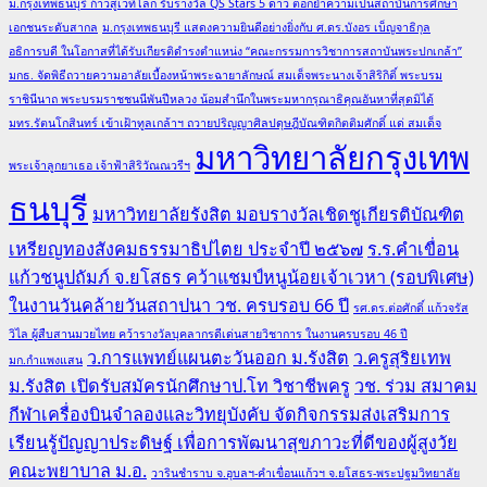
ม.กรุงเทพธนบุรี ก้าวสู่เวทีโลก รับรางวัล QS Stars 5 ดาว ตอกย้ำความเป็นสถาบันการศึกษา
เอกชนระดับสากล
ม.กรุงเทพธนบุรี แสดงความยินดีอย่างยิ่งกับ ศ.ดร.บังอร เบ็ญจาธิกุล
อธิการบดี ในโอกาสที่ได้รับเกียรติดำรงตำแหน่ง “คณะกรรมการวิชาการสถาบันพระปกเกล้า”
มกธ. จัดพิธีถวายความอาลัยเบื้องหน้าพระฉายาลักษณ์ สมเด็จพระนางเจ้าสิริกิติ์ พระบรม
ราชินีนาถ พระบรมราชชนนีพันปีหลวง น้อมสำนึกในพระมหากรุณาธิคุณอันหาที่สุดมิได้
มทร.รัตนโกสินทร์ เข้าเฝ้าทูลเกล้าฯ ถวายปริญญาศิลปดุษฎีบัณฑิตกิตติมศักดิ์ แด่ สมเด็จ
มหาวิทยาลัยกรุงเทพ
พระเจ้าลูกยาเธอ เจ้าฟ้าสิริวัณณวรีฯ
ธนบุรี
มหาวิทยาลัยรังสิต มอบรางวัลเชิดชูเกียรติบัณฑิต
เหรียญทองสังคมธรรมาธิปไตย ประจำปี ๒๕๖๗
ร.ร.คำเขื่อน
แก้วชนูปถัมภ์ จ.ยโสธร คว้าแชมป์หนูน้อยเจ้าเวหา (รอบพิเศษ)
ในงานวันคล้ายวันสถาปนา วช. ครบรอบ 66 ปี
รศ.ดร.ต่อศักดิ์ แก้วจรัส
วิไล ผู้สืบสานมวยไทย คว้ารางวัลบุคลากรดีเด่นสายวิชาการ ในงานครบรอบ 46 ปี
ว.การแพทย์แผนตะวันออก ม.รังสิต
ว.ครูสุริยเทพ
มก.กำแพงแสน
ม.รังสิต เปิดรับสมัครนักศึกษาป.โท วิชาชีพครู
วช. ร่วม สมาคม
กีฬาเครื่องบินจำลองและวิทยุบังคับ จัดกิจกรรมส่งเสริมการ
เรียนรู้ปัญญาประดิษฐ์ เพื่อการพัฒนาสุขภาวะที่ดีของผู้สูงวัย
คณะพยาบาล ม.อ.
วารินชำราบ จ.อุบลฯ-คำเขื่อนแก้วฯ จ.ยโสธร-พระปฐมวิทยาลัย