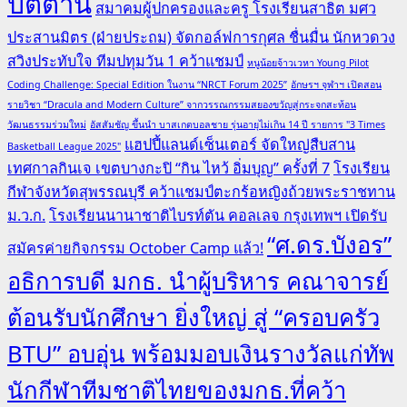
ปัตตานี
สมาคมผู้ปกครองและครู โรงเรียนสาธิต มศว
ประสานมิตร (ฝ่ายประถม) จัดกอล์ฟการกุศล ชื่นมื่น นักหวดวง
สวิงประทับใจ ทีมปทุมวัน 1 คว้าแชมป์
หนูน้อยจ้าวเวหา Young Pilot
Coding Challenge: Special Edition ในงาน “NRCT Forum 2025”
อักษรฯ จุฬาฯ เปิดสอน
รายวิชา “Dracula and Modern Culture” จากวรรณกรรมสยองขวัญสู่กระจกสะท้อน
วัฒนธรรมร่วมใหม่
อัสสัมชัญ ขึ้นนำ บาสเกตบอลชาย รุ่นอายุไม่เกิน 14 ปี รายการ "3 Times
แฮปปี้แลนด์เซ็นเตอร์ จัดใหญ่สืบสาน
Basketball League 2025"
เทศกาลกินเจ เขตบางกะปิ “กิน ไหว้ อิ่มบุญ” ครั้งที่ 7
โรงเรียน
กีฬาจังหวัดสุพรรณบุรี คว้าแชมป์ตะกร้อหญิงถ้วยพระราชทาน
ม.ว.ก.
โรงเรียนนานาชาติไบรท์ตัน คอลเลจ กรุงเทพฯ เปิดรับ
“ศ.ดร.บังอร”
สมัครค่ายกิจกรรม October Camp แล้ว!
อธิการบดี มกธ. นำผู้บริหาร คณาจารย์
ต้อนรับนักศึกษา ยิ่งใหญ่ สู่ “ครอบครัว
BTU” อบอุ่น พร้อมมอบเงินรางวัลแก่ทัพ
นักกีฬาทีมชาติไทยของมกธ.ที่คว้า