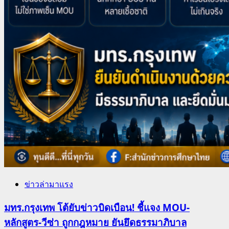
ข่าวล่ามาแรง
มทร.กรุงเทพ โต้ยับข่าวบิดเบือน! ชี้แจง MOU-
หลักสูตร-วีซ่า ถูกกฎหมาย ยันยึดธรรมาภิบาล