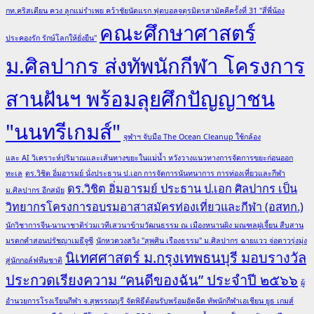
กท.คริสเตียน ควง ลูกแม่รำเพย คว้าชัยนัดแรก ฟุตบอลจตุรมิตรสามัคคีครั้งที่ 31 "สี่พี่น้อง
คณะศึกษาศาสตร์
ประคองรัก รักษ์โลกให้ยั่งยืน"
ม.ศิลปากร ส่งทัพนักกีฬา โครงการ
สานฝันฯ พร้อมลุยศึกปัญญาชน
"นนทรีเกมส์"
จุฬาฯ จับมือ The Ocean Cleanup ใช้กล้อง
และ AI วิเคราะห์ปริมาณและเส้นทางขยะในแม่น้ำ หวังวางแนวทางการจัดการขยะก่อนออก
ทะเล
ดร.วิชิต อิ่มอารมย์ นั่งประธาน ป.เอก การจัดการนันทนาการ การท่องเที่ยวและกีฬา
ดร.วิชิต อิ่มอารมย์ ประธาน ป.เอก ศิลปากร เป็น
ม.ศิลปากร อีกสมัย
วิทยากรโครงการอบรมอาสาสมัครท่องเที่ยวและกีฬา (อสทก.)
นักวิชาการจีน-นานาชาติร่วมเวทีเสวนาข้ามวัฒนธรรม ณ เมืองหนานผิง มณฑลฝูเจี้ยน สืบสาน
มรดกคำสอนปรัชญาเมธีจูซี
นักหวดวงสวิง "สุพศิน เรืองธรรม" ม.ศิลปากร ฉายแวว จ่อดาวรุ่งมุ่ง
นิเทศศาสตร์ ม.กรุงเทพธนบุรี มอบรางวัล
สู่นักกอล์ฟทีมชาติ
ประกวดเรียงความ “คนดีของฉัน” ประจำปี ๒๕๖๖
ผู้
อำนวยการโรงเรียนกีฬา จ.สุพรรณบุรี จัดพิธีต้อนรับพร้อมอัดฉีด ทัพนักกีฬาเอเชียน ยูธ เกมส์