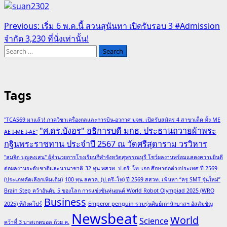
Post
Previous:
เริ่ม 6 พ.ค.นี้ สวนสุนันทา เปิดรับรอบ 3 #Admission
จำกัด 3,230 ที่นั่งเท่านั้น!
navigation
Search
for:
Tags
"TCAS69 มาแล้ว! ภาควิชาเครื่องกลและการบิน-อวกาศ มจพ. เปิดรับสมัคร 4 สาขาเด็ด ทั้ง ME
"ศ.ดร.บังอร" อธิการบดี มกธ. ประธานถวายผ้าพระ
AE I-ME I-AE"
กฐินพระราชทาน ประจำปี 2567 ณ วัดศรีสุดาราม วรวิหาร
"สมจิต บุญคงเสน" ผู้อำนวยการโรงเรียนกีฬาจังหวัดสุพรรณบุรี โชว์ผลงานพร้อมแสดงความยินดี
ต่อผลงานระดับชาติและนานาชาติ
32 ทุน พสวท. ป.ตรี–โท–เอก ศึกษาต่อต่างประเทศ ปี 2569
(ประเภทคัดเลือกเพิ่มเติม)
100 ทุน สควค. (ป.ตรี–โท) ปี 2569 สสวท. เฟ้นหา “ครู SMT รุ่นใหม่”
Brain Step คว้าอันดับ 5 ของโลก การแข่งขันหุ่นยนต์ World Robot Olympiad 2025 (WRO
Business
2025) ที่สิงคโปร์
Emperor penguin รวมรุ่นศิษย์เก่านักบาสฯ อัสสัมชัญ
Newsbeat
World
Science
คว้าที่ 3 บาสเกตบอล ถ้วย ค.