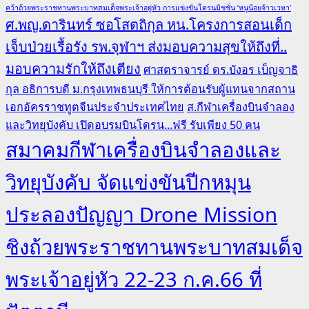
คว้าถ้วยพระราชทานพระบาทสมเด็จพระเจ้าอยู่หัว การแข่งขันโดรนมิชชั่น ‘หนูน้อยจ้าวเวหา’
ศ.พญ.ดารินทร์ ซอโสตถิกุล หน.โครงการสอนเด็ก
เจ็บป่วยเรื้อรัง รพ.จุฬาฯ ส่งมอบความสุขให้ถึงที่..
มอบความรักให้ถึงเตียง
ศาสตราจารย์ ดร.บังอร เบ็ญจาธิ
กุล อธิการบดี ม.กรุงเทพธนบุรี ให้การต้อนรับผู้แทนจากสถาน
เอกอัครราชทูตจีนประจำประเทศไทย
ส.กีฬาเครื่องบินจำลอง
และวิทยุบังคับ เปิดอบรมบินโดรน...ฟรี รับเพียง 50 คน
สมาคมกีฬาเครื่องบินจำลองและ
วิทยุบังคับ จัดแข่งขันปีกหมุน
ประลองปัญญา Drone Mission
ชิงถ้วยพระราชทานพระบาทสมเด็จ
พระเจ้าอยู่หัว 22-23 ก.ค.66 ที่