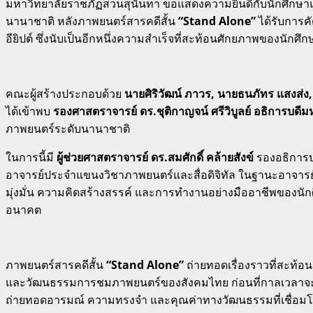
มหาวิทยาลัยราชภัฏสวนสุนันทา ขอแสดงความยินดีกับนักศึกษาแข
นานาชาติ หลังภาพยนตร์สารคดีสั้น
“Stand Alone”
ได้รับการคั
อียิปต์ ซึ่งนับเป็นอีกหนึ่งความสำเร็จที่สะท้อนศักยภาพของนั
คณะผู้สร้างประกอบด้วย
นายศิริวัฒน์ ภาวร, นายธนภัทร แสงส่ง
ได้เข้าพบ
รองศาสตราจารย์ ดร.ชุติกาญจน์ ศรีวิบูลย์ อธิการบดี
ภาพยนตร์ระดับนานาชาติ
ในการนี้มี
ผู้ช่วยศาสตราจารย์ ดร.สมศักดิ์ คล้ายสังข์
รองอธิการบ
อาจารย์ประจำแขนงวิชาภาพยนตร์และสื่อดิจิทัล ในฐานะอาจารย์
มุ่งมั่น ความคิดสร้างสรรค์ และการทำงานอย่างมืออาชีพของ
อนาคต
ภาพยนตร์สารคดีสั้น
“Stand Alone”
ถ่ายทอดเรื่องราวที่สะท้อ
และวัฒนธรรมการชมภาพยนตร์ของสังคมไทย ก่อนที่กาลเวลาจะทำให้โ
ถ่ายทอดอารมณ์ ความทรงจำ และคุณค่าทางวัฒนธรรมที่เชื่อมโยง