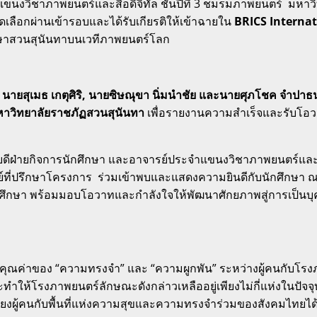
นงวิชาภาพยนตร์และสื่อดิจิทัล ชั้นปีที่ 3 ชมรมภาพยนตร์ มหาว
ดเลือกผ่านเข้ารอบและได้รับเกียรติให้เข้าฉายใน
BRICS Internat
กศึกษาสวนสุนันทาบนเวทีภาพยนตร์โลก
, นายสุเมธ เกตุศิริ, นายซิษณุขา นิ่มนำชัย และนายศุภโชค จำปา
มหาวิทยาลัยราชภัฏสวนสุนันทา
เพื่อรายงานความสำเร็จและรับโอวาท
ดีฝ่ายกิจการนักศึกษา และอาจารย์ประจำแขนงวิชาภาพยนตร์และสื่
ที่ปรึกษาโครงการ ร่วมเข้าพบและแสดงความยินดีกับนักศึกษา ณ 
นักศึกษา พร้อมมอบโอวาทและกำลังใจให้พัฒนาศักยภาพสู่การเป็
นคุณค่าของ “ความทรงจำ” และ “ความผูกพัน” ระหว่างผู้คนกับโรงภ
รงภาพยนตร์ลักษณะดังกล่าวเหลืออยู่เพียงไม่กี่แห่งในปัจจุบัน 
ผู้คนกับพื้นที่แห่งความสุขและความทรงจำร่วมของสังคมไทยได้อย