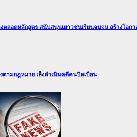
องตลอดหลักสูตร สนับสนุนเยาวชนเรียนจนจบ สร้างโอกาส
ต้องตามกฎหมาย เล็งดำเนินคดีคนบิดเบือน