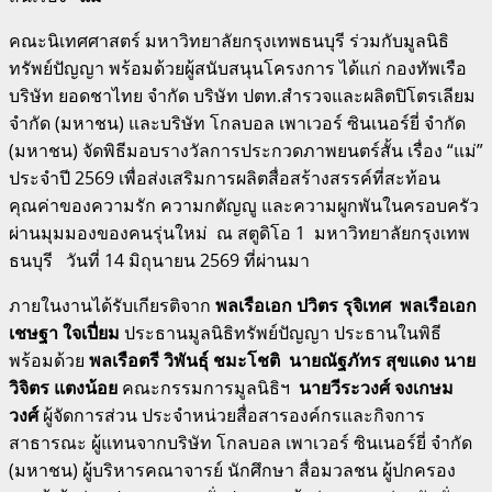
คณะนิเทศศาสตร์ มหาวิทยาลัยกรุงเทพธนบุรี ร่วมกับมูลนิธิ
ทรัพย์ปัญญา พร้อมด้วยผู้สนับสนุนโครงการ ได้แก่ กองทัพเรือ
บริษัท ยอดชาไทย จำกัด บริษัท ปตท.สำรวจและผลิตปิโตรเลียม
จำกัด (มหาชน) และบริษัท โกลบอล เพาเวอร์ ซินเนอร์ยี่ จำกัด
(มหาชน) จัดพิธีมอบรางวัลการประกวดภาพยนตร์สั้น เรื่อง “แม่”
ประจำปี 2569 เพื่อส่งเสริมการผลิตสื่อสร้างสรรค์ที่สะท้อน
คุณค่าของความรัก ความกตัญญู และความผูกพันในครอบครัว
ผ่านมุมมองของคนรุ่นใหม่ ณ สตูดิโอ 1 มหาวิทยาลัยกรุงเทพ
ธนบุรี วันที่ 14 มิถุนายน 2569 ที่ผ่านมา
ภายในงานได้รับเกียรติจาก
พลเรือเอก ปวิตร รุจิเทศ พลเรือเอก
เชษฐา ใจเปี่ยม
ประธานมูลนิธิทรัพย์ปัญญา ประธานในพิธี
พร้อมด้วย
พลเรือตรี วิพันธุ์ ชมะโชติ นายณัฐภัทร สุขแดง นาย
วิจิตร แตงน้อย
คณะกรรมการมูลนิธิฯ
นายวีระวงศ์ จงเกษม
วงศ์
ผู้จัดการส่วน ประจำหน่วยสื่อสารองค์กรและกิจการ
สาธารณะ ผู้แทนจากบริษัท โกลบอล เพาเวอร์ ซินเนอร์ยี่ จำกัด
(มหาชน) ผู้บริหารคณาจารย์ นักศึกษา สื่อมวลชน ผู้ปกครอง