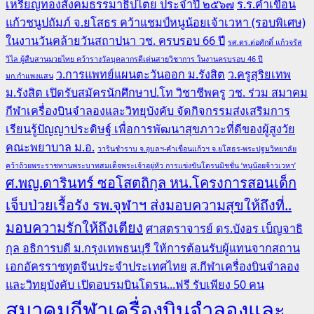
เหรียญทองสังคมธรรมาธิปไตย ประจำปี ๒๕๖๗
ร.ร.คำเขื่อน
แก้วชนูปถัมภ์ จ.ยโสธร คว้าแชมป์หนูน้อยเจ้าเวหา (รอบพิเศษ)
ในงานวันคล้ายวันสถาปนา วช. ครบรอบ 66 ปี
รศ.ดร.ต่อศักดิ์ แก้วจรัส
วิไล ผู้สืบสานมวยไทย คว้ารางวัลบุคลากรดีเด่นสายวิชาการ ในงานครบรอบ 46 ปี
ว.การแพทย์แผนตะวันออก ม.รังสิต
ว.ครูสุริยเทพ
มก.กำแพงแสน
ม.รังสิต เปิดรับสมัครนักศึกษาป.โท วิชาชีพครู
วช. ร่วม สมาคม
กีฬาเครื่องบินจำลองและวิทยุบังคับ จัดกิจกรรมส่งเสริมการ
เรียนรู้ปัญญาประดิษฐ์ เพื่อการพัฒนาสุขภาวะที่ดีของผู้สูงวัย
คณะพยาบาล ม.อ.
วารินชำราบ จ.อุบลฯ-คำเขื่อนแก้วฯ จ.ยโสธร-พระปฐมวิทยาลัย
คว้าถ้วยพระราชทานพระบาทสมเด็จพระเจ้าอยู่หัว การแข่งขันโดรนมิชชั่น ‘หนูน้อยจ้าวเวหา’
ศ.พญ.ดารินทร์ ซอโสตถิกุล หน.โครงการสอนเด็ก
เจ็บป่วยเรื้อรัง รพ.จุฬาฯ ส่งมอบความสุขให้ถึงที่..
มอบความรักให้ถึงเตียง
ศาสตราจารย์ ดร.บังอร เบ็ญจาธิ
กุล อธิการบดี ม.กรุงเทพธนบุรี ให้การต้อนรับผู้แทนจากสถาน
เอกอัครราชทูตจีนประจำประเทศไทย
ส.กีฬาเครื่องบินจำลอง
และวิทยุบังคับ เปิดอบรมบินโดรน...ฟรี รับเพียง 50 คน
สมาคมกีฬาเครื่องบินจำลองและ