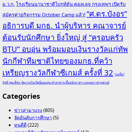
ม.ว.ก.
โรงเรียนนานาชาติไบรท์ตัน คอลเลจ กรุงเทพฯ เปิดรับ
“ศ.ดร.บังอร”
สมัครค่ายกิจกรรม October Camp แล้ว!
อธิการบดี มกธ. นำผู้บริหาร คณาจารย์
ต้อนรับนักศึกษา ยิ่งใหญ่ สู่ “ครอบครัว
BTU” อบอุ่น พร้อมมอบเงินรางวัลแก่ทัพ
นักกีฬาทีมชาติไทยของมกธ.ที่คว้า
เหรียญรางวัลกีฬาซีเกมส์ ครั้งที่ 32
“แม่จิ๋ม”
รัชนี ชุมเพ็ชร จัดงานวันเกิดอิ่มอบอุ่น ทำอาหารเลี้ยงนักบาสฯ เบญจมราชานุสรณ์
Categories
ข่าวล่ามาแรง
(805)
จัดอันดับการศึกษา
(5)
ทุนดีดี
(222)