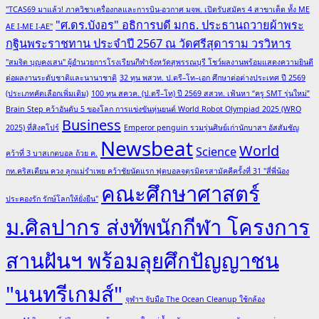
"TCAS69 มาแล้ว! ภาควิชาเครื่องกลและการบิน-อวกาศ มจพ. เปิดรับสมัคร 4 สาขาเด็ด ทั้ง ME
"ศ.ดร.บังอร" อธิการบดี มกธ. ประธานถวายผ้าพระ
AE I-ME I-AE"
กฐินพระราชทาน ประจำปี 2567 ณ วัดศรีสุดาราม วรวิหาร
"สมจิต บุญคงเสน" ผู้อำนวยการโรงเรียนกีฬาจังหวัดสุพรรณบุรี โชว์ผลงานพร้อมแสดงความยินดี
ต่อผลงานระดับชาติและนานาชาติ
32 ทุน พสวท. ป.ตรี–โท–เอก ศึกษาต่อต่างประเทศ ปี 2569
(ประเภทคัดเลือกเพิ่มเติม)
100 ทุน สควค. (ป.ตรี–โท) ปี 2569 สสวท. เฟ้นหา “ครู SMT รุ่นใหม่”
Brain Step คว้าอันดับ 5 ของโลก การแข่งขันหุ่นยนต์ World Robot Olympiad 2025 (WRO
Business
2025) ที่สิงคโปร์
Emperor penguin รวมรุ่นศิษย์เก่านักบาสฯ อัสสัมชัญ
Newsbeat
World
Science
คว้าที่ 3 บาสเกตบอล ถ้วย ค.
กท.คริสเตียน ควง ลูกแม่รำเพย คว้าชัยนัดแรก ฟุตบอลจตุรมิตรสามัคคีครั้งที่ 31 "สี่พี่น้อง
คณะศึกษาศาสตร์
ประคองรัก รักษ์โลกให้ยั่งยืน"
ม.ศิลปากร ส่งทัพนักกีฬา โครงการ
สานฝันฯ พร้อมลุยศึกปัญญาชน
"นนทรีเกมส์"
จุฬาฯ จับมือ The Ocean Cleanup ใช้กล้อง