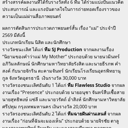
สร้างสรรค์ผลงานที่ได้รับรางวัลทั้ง 6 ทีม ได้ร่วมแบ่งปันแนวคิด
ประสบการณ์ และแรงบันดาลใจในการถ่ายทอดเรื่องราวของ
ความเป็นแม่ผ่านสื่อภาพยนตร์
ผลการตัดสินการประกวดภาพยนตร์สั้น เรื่อง “แม่” ประจำปี
2569 มีดังนี้
ประเภทนักเรียน นิสิต และนักศึกษา
รางวัลชนะเลิศ ได้แก่
ทีม SJ Production
จากผลงานเรื่อง
“นิยามของคำว่าแม่ My Mother” ประกอบด้วย นายนวมินทร์
อภิวิมลลักษณ์ นักศึกษามหาวิทยาลัยรังสิต และนายธีรภพ คำ
สงค์ กับนายจักริน ตะคามจันทร์ นักเรียนโรงเรียนอุดรพิทยานุ
กูล จังหวัดอุดรธานี เงินรางวัล 30,000 บาท
รางวัลรองชนะเลิศอันดับ 1 ได้แก่
ทีม Flawless Studio
จากผล
งานเรื่อง “Presence” ประกอบด้วย นายอนุชา จันทร์สืบเชื้อสาย
นายสุทธิพงษ์ แซ่ลี และนายวรัตถ์ อ่ำสิงห์ นักศึกษามหาวิทยาลัย
ศรีปทุม กรุงเทพมหานคร เงินรางวัล 20,000 บาท
รางวัลรองชนะเลิศอันดับ 2 ได้แก่
ทีมฉายฝันผ่านเลนส์
จากผล
งานเรื่อง “ก่อนที่ฉันจะมองเห็น” ประกอบด้วย นายจิรชัย ตาลู
นางสาวจุฑาทิพย์ อินหวัน และนางสาวเพียงพอ ขอดขวด