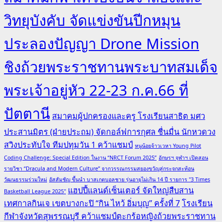
วิทยุบังคับ จัดแข่งขันปีกหมุน
ประลองปัญญา Drone Mission
ชิงถ้วยพระราชทานพระบาทสมเด็จ
พระเจ้าอยู่หัว 22-23 ก.ค.66 ที่
ปัตตานี
สมาคมผู้ปกครองและครู โรงเรียนสาธิต มศว
ประสานมิตร (ฝ่ายประถม) จัดกอล์ฟการกุศล ชื่นมื่น นักหวดวง
สวิงประทับใจ ทีมปทุมวัน 1 คว้าแชมป์
หนูน้อยจ้าวเวหา Young Pilot
Coding Challenge: Special Edition ในงาน “NRCT Forum 2025”
อักษรฯ จุฬาฯ เปิดสอน
รายวิชา “Dracula and Modern Culture” จากวรรณกรรมสยองขวัญสู่กระจกสะท้อน
วัฒนธรรมร่วมใหม่
อัสสัมชัญ ขึ้นนำ บาสเกตบอลชาย รุ่นอายุไม่เกิน 14 ปี รายการ "3 Times
แฮปปี้แลนด์เซ็นเตอร์ จัดใหญ่สืบสาน
Basketball League 2025"
เทศกาลกินเจ เขตบางกะปิ “กิน ไหว้ อิ่มบุญ” ครั้งที่ 7
โรงเรียน
กีฬาจังหวัดสุพรรณบุรี คว้าแชมป์ตะกร้อหญิงถ้วยพระราชทาน