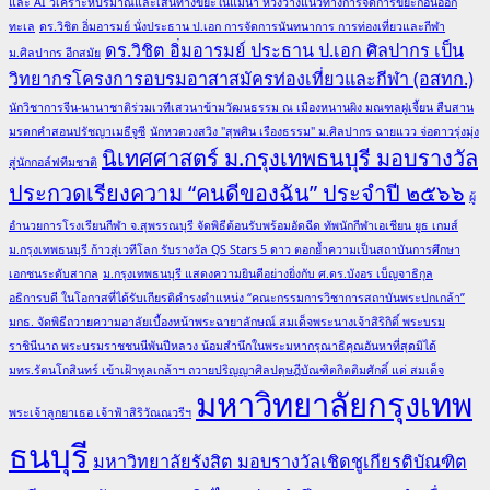
และ AI วิเคราะห์ปริมาณและเส้นทางขยะในแม่น้ำ หวังวางแนวทางการจัดการขยะก่อนออก
ทะเล
ดร.วิชิต อิ่มอารมย์ นั่งประธาน ป.เอก การจัดการนันทนาการ การท่องเที่ยวและกีฬา
ดร.วิชิต อิ่มอารมย์ ประธาน ป.เอก ศิลปากร เป็น
ม.ศิลปากร อีกสมัย
วิทยากรโครงการอบรมอาสาสมัครท่องเที่ยวและกีฬา (อสทก.)
นักวิชาการจีน-นานาชาติร่วมเวทีเสวนาข้ามวัฒนธรรม ณ เมืองหนานผิง มณฑลฝูเจี้ยน สืบสาน
มรดกคำสอนปรัชญาเมธีจูซี
นักหวดวงสวิง "สุพศิน เรืองธรรม" ม.ศิลปากร ฉายแวว จ่อดาวรุ่งมุ่ง
นิเทศศาสตร์ ม.กรุงเทพธนบุรี มอบรางวัล
สู่นักกอล์ฟทีมชาติ
ประกวดเรียงความ “คนดีของฉัน” ประจำปี ๒๕๖๖
ผู้
อำนวยการโรงเรียนกีฬา จ.สุพรรณบุรี จัดพิธีต้อนรับพร้อมอัดฉีด ทัพนักกีฬาเอเชียน ยูธ เกมส์
ม.กรุงเทพธนบุรี ก้าวสู่เวทีโลก รับรางวัล QS Stars 5 ดาว ตอกย้ำความเป็นสถาบันการศึกษา
เอกชนระดับสากล
ม.กรุงเทพธนบุรี แสดงความยินดีอย่างยิ่งกับ ศ.ดร.บังอร เบ็ญจาธิกุล
อธิการบดี ในโอกาสที่ได้รับเกียรติดำรงตำแหน่ง “คณะกรรมการวิชาการสถาบันพระปกเกล้า”
มกธ. จัดพิธีถวายความอาลัยเบื้องหน้าพระฉายาลักษณ์ สมเด็จพระนางเจ้าสิริกิติ์ พระบรม
ราชินีนาถ พระบรมราชชนนีพันปีหลวง น้อมสำนึกในพระมหากรุณาธิคุณอันหาที่สุดมิได้
มทร.รัตนโกสินทร์ เข้าเฝ้าทูลเกล้าฯ ถวายปริญญาศิลปดุษฎีบัณฑิตกิตติมศักดิ์ แด่ สมเด็จ
มหาวิทยาลัยกรุงเทพ
พระเจ้าลูกยาเธอ เจ้าฟ้าสิริวัณณวรีฯ
ธนบุรี
มหาวิทยาลัยรังสิต มอบรางวัลเชิดชูเกียรติบัณฑิต