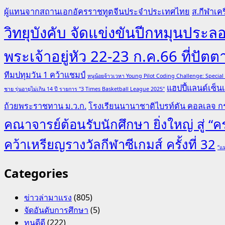
ผู้แทนจากสถานเอกอัครราชทูตจีนประจำประเทศไทย
ส.กีฬาเคร
วิทยุบังคับ จัดแข่งขันปีกหมุนป
พระเจ้าอยู่หัว 22-23 ก.ค.66 ที่ปัตต
ทีมปทุมวัน 1 คว้าแชมป์
หนูน้อยจ้าวเวหา Young Pilot Coding Challenge: Specia
แฮปปี้แลนด์เซ็นเ
ชาย รุ่นอายุไม่เกิน 14 ปี รายการ "3 Times Basketball League 2025"
ถ้วยพระราชทาน ม.ว.ก.
โรงเรียนนานาชาติไบรท์ตัน คอลเลจ กร
คณาจารย์ต้อนรับนักศึกษา ยิ่งใหญ่ สู่ 
คว้าเหรียญรางวัลกีฬาซีเกมส์ ครั้งที่ 32
“แม
Categories
ข่าวล่ามาแรง
(805)
จัดอันดับการศึกษา
(5)
ทุนดีดี
(222)