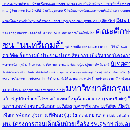
"TCAS69 มาแล้ว! ภาควิชาเครื่องกลและการบิน-อวกาศ มจพ. เปิดรับสมัคร 4 สาขาเด็ด ทั้ง ME A
เสน" ผู้อำนวยการโรงเรียนกีฬาจังหวัดสุพรรณบุรี โชว์ผลงานพร้อมแสดงความยินดีต่อผลงานระด
Busi
5 ของโลก การแข่งขันหุ่นยนต์ World Robot Olympiad 2025 (WRO 2025) ที่สิงคโปร์
คณะศึกษา
ฟุตบอลจตุรมิตรสามัคคีครั้งที่ 31 "สี่พี่น้องประคองรัก รักษ์โลกให้ยั่งยืน"
ชน "นนทรีเกมส์"
จุฬาฯ จับมือ The Ocean Cleanup ใช้กล้องและ
ดร.วิชิต อิ่มอารมย์ ประธาน ป.เอก ศิลปากร เป็นวิทยากรโครง
นิเทศศ
หวดวงสวิง "สุพศิน เรืองธรรม" ม.ศิลปากร ฉายแวว จ่อดาวรุ่งมุ่งสู่นักกอล์ฟทีมชาติ
จัดพิธีต้อนรับพร้อมอัดฉีด ทัพนักกีฬาเอเชียน ยูธ เกมส์
ม.กรุงเทพธนบุรี ก้าวสู่เวทีโลก รับรางวั
กรรมการวิชาการสถาบันพระปกเกล้า”
มกธ. จัดพิธีถวายความอาลัยเบื้องหน้าพระฉายาลักษณ์ สมเ
มหาวิทยาลัยกรุงเ
แด่ สมเด็จพระเจ้าลูกยาเธอ เจ้าฟ้าสิริวัณณวรีฯ
แก้วชนูปถัมภ์ จ.ยโสธร คว้าแชมป์หนูน้อยเจ้าเวหา (รอบพิเศษ)
ว.การแพทย์แผนตะวันออก ม.รังสิต
ว.ครูสุริยเทพ ม.รังสิต เปิด
เพื่อการพัฒนาสุขภาวะที่ดีของผู้สูงวัย คณะพยาบาล ม.อ.
วารินชำรา
หน.โครงการสอนเด็กเจ็บป่วยเรื้อรัง รพ.จุฬาฯ ส่งมอบ