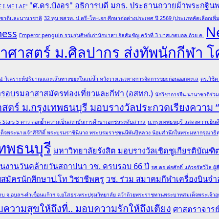
"ศ.ดร.บังอร" อธิการบดี มกธ. ประธานถวายผ้าพระกฐิน
E I-ME I-AE"
ับชาติและนานาชาติ
32 ทุน พสวท. ป.ตรี–โท–เอก ศึกษาต่อต่างประเทศ ปี 2569 (ประเภทคัดเลือกเพิ่ม
N
ness
Emperor penguin รวมรุ่นศิษย์เก่านักบาสฯ อัสสัมชัญ คว้าที่ 3 บาสเกตบอล ถ้วย ค.
ศาสตร์ ม.ศิลปากร ส่งทัพนักกีฬา 
 AI วิเคราะห์ปริมาณและเส้นทางขยะในแม่น้ำ หวังวางแนวทางการจัดการขยะก่อนออกทะเล
ดร.วิชิ
การอบรมอาสาสมัครท่องเที่ยวและกีฬา (อสทก.)
นักวิชาการจีน-นานาชาติร่ว
าสตร์ ม.กรุงเทพธนบุรี มอบรางวัลประกวดเรียงความ
ล QS Stars 5 ดาว ตอกย้ำความเป็นสถาบันการศึกษาเอกชนระดับสากล
ม.กรุงเทพธนบุรี แสดงความยินดีอ
ด็จพระนางเจ้าสิริกิติ์ พระบรมราชินีนาถ พระบรมราชชนนีพันปีหลวง น้อมสำนึกในพระมหากรุณาธิคุณ
ทพธนบุรี
มหาวิทยาลัยรังสิต มอบรางวัลเชิดชูเกียรติบั
 ในงานวันคล้ายวันสถาปนา วช. ครบรอบ 66 ปี
รศ.ดร.ต่อศักดิ์ แก้วจรัสวิไ
รับสมัครนักศึกษาป.โท วิชาชีพครู
วช. ร่วม สมาคมกีฬาเครื่องบินจำล
บ จ.อุบลฯ-คำเขื่อนแก้วฯ จ.ยโสธร-พระปฐมวิทยาลัย คว้าถ้วยพระราชทานพระบาทสมเด็จพระเจ้าอยู่หั
ความสุขให้ถึงที่.. มอบความรักให้ถึงเตียง
ศาสตราจารย์ 