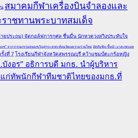
สมาคมกีฬาเครื่องบินจำลองและ
คน
ยพระราชทานพระบาทสมเด็จ
ายประถม) จัดกอล์ฟการกุศล ชื่นมื่น นักหวดวงสวิงประทับใจ
lture” จากวรรณกรรมสยองขวัญสู่กระจกสะท้อนวัฒนธรรมร่วมใหม่
อัสสัมชัญ ขึ้นนำ บาสเกตบอล
้งที่ 7
โรงเรียนกีฬาจังหวัดสุพรรณบุรี คว้าแชมป์ตะกร้อหญิง
.บังอร” อธิการบดี มกธ. นำผู้บริหาร
ลแก่ทัพนักกีฬาทีมชาติไทยของมกธ.ที่