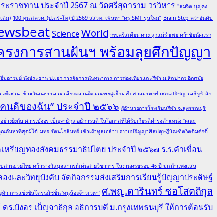
พระราชทาน ประจำปี 2567 ณ วัดศรีสุดาราม วรวิหาร
"สมจิต บุญคง
เติม)
100 ทุน สควค. (ป.ตรี–โท) ปี 2569 สสวท. เฟ้นหา “ครู SMT รุ่นใหม่”
Brain Step คว้าอันดับ
ewsbeat
World
Science
กท.คริสเตียน ควง ลูกแม่รำเพย คว้าชัยนัดแรก
โครงการสานฝันฯ พร้อมลุยศึกปัญญา
ต อิ่มอารมย์ นั่งประธาน ป.เอก การจัดการนันทนาการ การท่องเที่ยวและกีฬา ม.ศิลปากร อีกสมัย
มเวทีเสวนาข้ามวัฒนธรรม ณ เมืองหนานผิง มณฑลฝูเจี้ยน สืบสานมรดกคำสอนปรัชญาเมธีจูซี
นัก
 “คนดีของฉัน” ประจำปี ๒๕๖๖
ผู้อำนวยการโรงเรียนกีฬา จ.สุพรรณบุรี
ย่างยิ่งกับ ศ.ดร.บังอร เบ็ญจาธิกุล อธิการบดี ในโอกาสที่ได้รับเกียรติดำรงตำแหน่ง “คณะ
อันหาที่สุดมิได้
มทร.รัตนโกสินทร์ เข้าเฝ้าทูลเกล้าฯ ถวายปริญญาศิลปดุษฎีบัณฑิตกิตติมศักดิ์
ณฑิตเหรียญทองสังคมธรรมาธิปไตย ประจำปี ๒๕๖๗
ร.ร.คำเขื่อน
ล ผู้สืบสานมวยไทย คว้ารางวัลบุคลากรดีเด่นสายวิชาการ ในงานครบรอบ 46 ปี มก.กำแพงแสน
องและวิทยุบังคับ จัดกิจกรรมส่งเสริมการเรียนรู้ปัญญาประดิษฐ์
ศ.พญ.ดารินทร์ ซอโสตถิกุล
ว การแข่งขันโดรนมิชชั่น ‘หนูน้อยจ้าวเวหา’
ดร.บังอร เบ็ญจาธิกุล อธิการบดี ม.กรุงเทพธนบุรี ให้การต้อนรับ