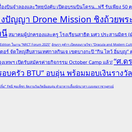
ื่องบินจำลองและวิทยุบังคับ เปิดอบรมบินโดรน...ฟรี รับเพียง 50 
ระลองปัญญา Drone Mission ชิงถ้ว
านี
สมาคมผู้ปกครองและครู โรงเรียนสาธิต มศว ประสานมิตร (ฝ่
l Edition ในงาน “NRCT Forum 2025”
อักษรฯ จุฬาฯ เปิดสอนรายวิชา “Dracula and Modern Cu
ตอร์ จัดใหญ่สืบสานเทศกาลกินเจ เขตบางกะปิ “กิน ไหว้ อิ่มบุญ” ครั
“ศ.ดร
ุงเทพฯ เปิดรับสมัครค่ายกิจกรรม October Camp แล้ว!
“ครอบครัว BTU” อบอุ่น พร้อมมอบเงินรางวั
่จิ๋ม” รัชนี ชุมเพ็ชร จัดงานวันเกิดอิ่มอบอุ่น ทำอาหารเลี้ยงนักบาสฯ เบญจมราชานุสรณ์