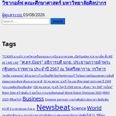
วิชากอล์ฟ คณะศึกษาศาสตร์ มหาวิทยาลัยศิลปากร
ผู้ดูแลระบบ
03/08/2026
Search
for:
Tags
"TCAS69 มาแล้ว! ภาควิชาเครื่องกลและการบิน-อวกาศ มจพ. เปิดรับสมัคร 4 สาขาเด็ด ทั้ง ME
"ศ.ดร.บังอร" อธิการบดี มกธ. ประธานถวายผ้าพระ
AE I-ME I-AE"
กฐินพระราชทาน ประจำปี 2567 ณ วัดศรีสุดาราม วรวิหาร
"สมจิต บุญคงเสน" ผู้อำนวยการโรงเรียนกีฬาจังหวัดสุพรรณบุรี โชว์ผลงานพร้อมแสดงความยินดี
ต่อผลงานระดับชาติและนานาชาติ
32 ทุน พสวท. ป.ตรี–โท–เอก ศึกษาต่อต่างประเทศ ปี 2569
(ประเภทคัดเลือกเพิ่มเติม)
100 ทุน สควค. (ป.ตรี–โท) ปี 2569 สสวท. เฟ้นหา “ครู SMT รุ่นใหม่”
Brain Step คว้าอันดับ 5 ของโลก การแข่งขันหุ่นยนต์ World Robot Olympiad 2025 (WRO
Business
2025) ที่สิงคโปร์
Emperor penguin รวมรุ่นศิษย์เก่านักบาสฯ อัสสัมชัญ
Newsbeat
World
Science
คว้าที่ 3 บาสเกตบอล ถ้วย ค.
กท.คริสเตียน ควง ลูกแม่รำเพย คว้าชัยนัดแรก ฟุตบอลจตุรมิตรสามัคคีครั้งที่ 31 "สี่พี่น้อง