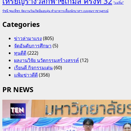
เหรียญรางวัลกีฬาซีเกมส์ ครั้งที่ 32
“แม่จิ๋ม”
รัชนี ชุมเพ็ชร จัดงานวันเกิดอิ่มอบอุ่น ทำอาหารเลี้ยงนักบาสฯ เบญจมราชานุสรณ์
Categories
ข่าวล่ามาแรง
(805)
จัดอันดับการศึกษา
(5)
ทุนดีดี
(222)
ผลงานวิจัย นวัตกรรมสร้างสรรค์
(12)
เรียนดี กิจกรรมเด่น
(60)
แฟ้มข่าวดีดี
(356)
PR NEWS