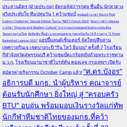
ประสานมิตร (ฝ่ายประถม) จัดกอล์ฟการกุศล ชื่นมื่น นักหวดวง
สวิงประทับใจ ทีมปทุมวัน 1 คว้าแชมป์
หนูน้อยจ้าวเวหา Young Pilot
Coding Challenge: Special Edition ในงาน “NRCT Forum 2025”
อักษรฯ จุฬาฯ เปิดสอน
รายวิชา “Dracula and Modern Culture” จากวรรณกรรมสยองขวัญสู่กระจกสะท้อน
วัฒนธรรมร่วมใหม่
อัสสัมชัญ ขึ้นนำ บาสเกตบอลชาย รุ่นอายุไม่เกิน 14 ปี รายการ "3 Times
แฮปปี้แลนด์เซ็นเตอร์ จัดใหญ่สืบสาน
Basketball League 2025"
เทศกาลกินเจ เขตบางกะปิ “กิน ไหว้ อิ่มบุญ” ครั้งที่ 7
โรงเรียน
กีฬาจังหวัดสุพรรณบุรี คว้าแชมป์ตะกร้อหญิงถ้วยพระราชทาน
ม.ว.ก.
โรงเรียนนานาชาติไบรท์ตัน คอลเลจ กรุงเทพฯ เปิดรับ
“ศ.ดร.บังอร”
สมัครค่ายกิจกรรม October Camp แล้ว!
อธิการบดี มกธ. นำผู้บริหาร คณาจารย์
ต้อนรับนักศึกษา ยิ่งใหญ่ สู่ “ครอบครัว
BTU” อบอุ่น พร้อมมอบเงินรางวัลแก่ทัพ
นักกีฬาทีมชาติไทยของมกธ.ที่คว้า