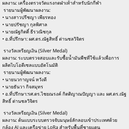
ผลงาน: เครื่องตรวจวัดแรงกดฝ่าเท้าสำหรับนักกีฬา
‍ รายนามผู้พัฒนาผลงาน:
• นางสาวปรีชญา เพียรทอง
• นายปรัชญา กุลพิศาล
• นายณัฐกิตติ์ ธีรวณิชกุล
• อ.ที่ปรึกษา: ผศ.ดร.ณัฐสิทธิ์ ด่านชลวิจิตร
​ รางวัลเหรียญเงิน (Silver Medal)
ผลงาน: ระบบตรวจสอบและรับซื้อน้ำมันพืชที่ใช้แล้วเพื่อการ
ผลิตไบโอดีเซลแบบอัตโนมัติ
‍ รายนามผู้พัฒนาผลงาน:
• นายนวกาญจน์ หวังดี
• นายธันวา กิจสมุทร
• อ.ที่ปรึกษา:รศ.ดร.ไชยณรงค์ กิตติญาณปัญญา และ ผศ.ดร.ณัฐ
สิทธิ์ ด่านชลวิจิตร
​ รางวัลเหรียญเงิน (Silver Medal)
ผลงาน: ต้นแบบระบบตรวจจับมนุษย์ลักลอบเข้าประเทศด้วย
กล้อง AI และเครือข่าย LoRa สำหรับพื้นที่ชายแดน