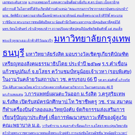
เอกชนระดับสากล
ม.กรุงเทพธนบุรี แสดงความยินดีอย่างยิ่งกับ ศ.ดร.บังอร เบ็ญจาธิกุล
อธิการบดี ในโอกาสที่ได้รับเกียรติดำรงตำแหน่ง “คณะกรรมการวิชาการสถาบันพระปกเกล้า”
มกธ. จัดพิธีถวายความอาลัยเบื้องหน้าพระฉายาลักษณ์ สมเด็จพระนางเจ้าสิริกิติ์ พระบรม
ราชินีนาถ พระบรมราชชนนีพันปีหลวง น้อมสำนึกในพระมหากรุณาธิคุณอันหาที่สุดมิได้
มทร.รัตนโกสินทร์ เข้าเฝ้าทูลเกล้าฯ ถวายปริญญาศิลปดุษฎีบัณฑิตกิตติมศักดิ์ แด่ สมเด็จ
มหาวิทยาลัยกรุงเทพ
พระเจ้าลูกยาเธอ เจ้าฟ้าสิริวัณณวรีฯ
ธนบุรี
มหาวิทยาลัยรังสิต มอบรางวัลเชิดชูเกียรติบัณฑิต
เหรียญทองสังคมธรรมาธิปไตย ประจำปี ๒๕๖๗
ร.ร.คำเขื่อน
แก้วชนูปถัมภ์ จ.ยโสธร คว้าแชมป์หนูน้อยเจ้าเวหา (รอบพิเศษ)
ในงานวันคล้ายวันสถาปนา วช. ครบรอบ 66 ปี
รศ.ดร.ต่อศักดิ์ แก้วจรัส
วิไล ผู้สืบสานมวยไทย คว้ารางวัลบุคลากรดีเด่นสายวิชาการ ในงานครบรอบ 46 ปี
ว.การแพทย์แผนตะวันออก ม.รังสิต
ว.ครูสุริยเทพ
มก.กำแพงแสน
ม.รังสิต เปิดรับสมัครนักศึกษาป.โท วิชาชีพครู
วช. ร่วม สมาคม
กีฬาเครื่องบินจำลองและวิทยุบังคับ จัดกิจกรรมส่งเสริมการ
เรียนรู้ปัญญาประดิษฐ์ เพื่อการพัฒนาสุขภาวะที่ดีของผู้สูงวัย
คณะพยาบาล ม.อ.
วารินชำราบ จ.อุบลฯ-คำเขื่อนแก้วฯ จ.ยโสธร-พระปฐมวิทยาลัย
คว้าถ้วยพระราชทานพระบาทสมเด็จพระเจ้าอยู่หัว การแข่งขันโดรนมิชชั่น ‘หนูน้อยจ้าวเวหา’