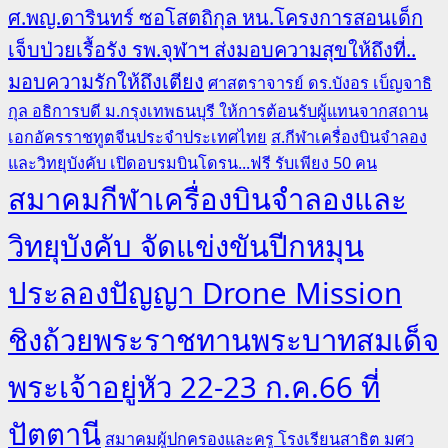
ศ.พญ.ดารินทร์ ซอโสตถิกุล หน.โครงการสอนเด็ก
เจ็บป่วยเรื้อรัง รพ.จุฬาฯ ส่งมอบความสุขให้ถึงที่..
มอบความรักให้ถึงเตียง
ศาสตราจารย์ ดร.บังอร เบ็ญจาธิ
กุล อธิการบดี ม.กรุงเทพธนบุรี ให้การต้อนรับผู้แทนจากสถาน
เอกอัครราชทูตจีนประจำประเทศไทย
ส.กีฬาเครื่องบินจำลอง
และวิทยุบังคับ เปิดอบรมบินโดรน...ฟรี รับเพียง 50 คน
สมาคมกีฬาเครื่องบินจำลองและ
วิทยุบังคับ จัดแข่งขันปีกหมุน
ประลองปัญญา Drone Mission
ชิงถ้วยพระราชทานพระบาทสมเด็จ
พระเจ้าอยู่หัว 22-23 ก.ค.66 ที่
ปัตตานี
สมาคมผู้ปกครองและครู โรงเรียนสาธิต มศว