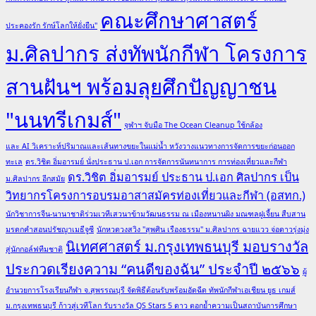
คณะศึกษาศาสตร์
ประคองรัก รักษ์โลกให้ยั่งยืน"
ม.ศิลปากร ส่งทัพนักกีฬา โครงการ
สานฝันฯ พร้อมลุยศึกปัญญาชน
"นนทรีเกมส์"
จุฬาฯ จับมือ The Ocean Cleanup ใช้กล้อง
และ AI วิเคราะห์ปริมาณและเส้นทางขยะในแม่น้ำ หวังวางแนวทางการจัดการขยะก่อนออก
ทะเล
ดร.วิชิต อิ่มอารมย์ นั่งประธาน ป.เอก การจัดการนันทนาการ การท่องเที่ยวและกีฬา
ดร.วิชิต อิ่มอารมย์ ประธาน ป.เอก ศิลปากร เป็น
ม.ศิลปากร อีกสมัย
วิทยากรโครงการอบรมอาสาสมัครท่องเที่ยวและกีฬา (อสทก.)
นักวิชาการจีน-นานาชาติร่วมเวทีเสวนาข้ามวัฒนธรรม ณ เมืองหนานผิง มณฑลฝูเจี้ยน สืบสาน
มรดกคำสอนปรัชญาเมธีจูซี
นักหวดวงสวิง "สุพศิน เรืองธรรม" ม.ศิลปากร ฉายแวว จ่อดาวรุ่งมุ่ง
นิเทศศาสตร์ ม.กรุงเทพธนบุรี มอบรางวัล
สู่นักกอล์ฟทีมชาติ
ประกวดเรียงความ “คนดีของฉัน” ประจำปี ๒๕๖๖
ผู้
อำนวยการโรงเรียนกีฬา จ.สุพรรณบุรี จัดพิธีต้อนรับพร้อมอัดฉีด ทัพนักกีฬาเอเชียน ยูธ เกมส์
ม.กรุงเทพธนบุรี ก้าวสู่เวทีโลก รับรางวัล QS Stars 5 ดาว ตอกย้ำความเป็นสถาบันการศึกษา