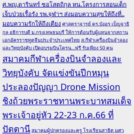
ศ.พญ.ดารินทร์ ซอโสตถิกุล หน.โครงการสอนเด็ก
เจ็บป่วยเรื้อรัง รพ.จุฬาฯ ส่งมอบความสุขให้ถึงที่..
มอบความรักให้ถึงเตียง
ศาสตราจารย์ ดร.บังอร เบ็ญจาธิ
กุล อธิการบดี ม.กรุงเทพธนบุรี ให้การต้อนรับผู้แทนจากสถาน
เอกอัครราชทูตจีนประจำประเทศไทย
ส.กีฬาเครื่องบินจำลอง
และวิทยุบังคับ เปิดอบรมบินโดรน...ฟรี รับเพียง 50 คน
สมาคมกีฬาเครื่องบินจำลองและ
วิทยุบังคับ จัดแข่งขันปีกหมุน
ประลองปัญญา Drone Mission
ชิงถ้วยพระราชทานพระบาทสมเด็จ
พระเจ้าอยู่หัว 22-23 ก.ค.66 ที่
ปัตตานี
สมาคมผู้ปกครองและครู โรงเรียนสาธิต มศว