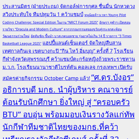
ประสานมิตร (ฝ่ายประถม) จัดกอล์ฟการกุศล ชื่นมื่น นักหวดวง
สวิงประทับใจ ทีมปทุมวัน 1 คว้าแชมป์
หนูน้อยจ้าวเวหา Young Pilot
Coding Challenge: Special Edition ในงาน “NRCT Forum 2025”
อักษรฯ จุฬาฯ เปิดสอน
รายวิชา “Dracula and Modern Culture” จากวรรณกรรมสยองขวัญสู่กระจกสะท้อน
วัฒนธรรมร่วมใหม่
อัสสัมชัญ ขึ้นนำ บาสเกตบอลชาย รุ่นอายุไม่เกิน 14 ปี รายการ "3 Times
แฮปปี้แลนด์เซ็นเตอร์ จัดใหญ่สืบสาน
Basketball League 2025"
เทศกาลกินเจ เขตบางกะปิ “กิน ไหว้ อิ่มบุญ” ครั้งที่ 7
โรงเรียน
กีฬาจังหวัดสุพรรณบุรี คว้าแชมป์ตะกร้อหญิงถ้วยพระราชทาน
ม.ว.ก.
โรงเรียนนานาชาติไบรท์ตัน คอลเลจ กรุงเทพฯ เปิดรับ
“ศ.ดร.บังอร”
สมัครค่ายกิจกรรม October Camp แล้ว!
อธิการบดี มกธ. นำผู้บริหาร คณาจารย์
ต้อนรับนักศึกษา ยิ่งใหญ่ สู่ “ครอบครัว
BTU” อบอุ่น พร้อมมอบเงินรางวัลแก่ทัพ
นักกีฬาทีมชาติไทยของมกธ.ที่คว้า