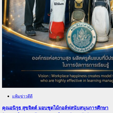
แฟ้มข่าวดีดี
คุณอนิรุธ สุขจิตต์ มอบชุดไม้กอล์ฟสนับสนุนการศึกษา