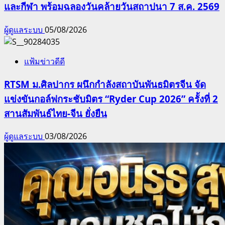
และกีฬา พร้อมฉลองวันคล้ายวันสถาปนา 7 ส.ค. 2569
ผู้ดูแลระบบ
05/08/2026
แฟ้มข่าวดีดี
RTSM ม.ศิลปากร ผนึกกำลังสถาบันพันธมิตรจีน จัด
แข่งขันกอล์ฟกระชับมิตร “Ryder Cup 2026” ครั้งที่ 2
สานสัมพันธ์ไทย-จีน ยั่งยืน
ผู้ดูแลระบบ
03/08/2026