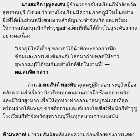
นางสมจิต บุญคงเสน
ผู้อำนวยการโรงเรียนกีฬาจังหวัด
สุพรรณบุรี เปิดเผยว่า ทางโรงเรียนมีความภาคภูมิใจเป็นอย่าง
ยิ่งที่ได้เป็นส่วนหนึ่งของงานสำคัญประจำจังหวัด และพร้อม
ให้การสนับสนุนนักกีฬาวูซูอย่างเต็มที่เพื่อให้ก้าวไปสู่ระดับสากล
อย่างต่อเนื่อง
“เราภูมิใจที่เด็กๆ ของเราได้นำทักษะจากการฝึก
ซ้อมและการแข่งขันระดับโลกมาถ่ายทอดให้ชาว
สุพรรณบุรีได้ชมกันอย่างใกล้ชิดในงานนี้” —
ผอ.สมจิต กล่าว
ด้าน
อ.คมสันต์ ทองทับ
คุณครูผู้ฝึกสอน ระบุถึงเบื้อง
หลังความสำเร็จว่า นักเรียนทุกคนผ่านการฝึกซ้อมอย่างหนัก
และมีวินัยสูงมาก เพื่อให้ทุกท่วงท่าออกมาสมบูรณ์แบบที่สุด
พร้อมฝากให้แฟนๆ ช่วยติดตามและส่งแรงใจเชียร์ทีมนักกีฬาวูซู
โรงเรียนกีฬาจังหวัดสุพรรณบุรีในทุกสนามการแข่งขัน
ห้ามพลาด!
มาร่วมสัมผัสพลังและความอ่อนช้อยของการแสดง