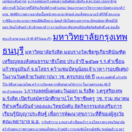
เอกชนระดับสากล
ม.กรุงเทพธนบุรี แสดงความยินดีอย่างยิ่งกับ ศ.ดร.บังอร เบ็ญจาธิกุล
อธิการบดี ในโอกาสที่ได้รับเกียรติดำรงตำแหน่ง “คณะกรรมการวิชาการสถาบันพระปกเกล้า”
มกธ. จัดพิธีถวายความอาลัยเบื้องหน้าพระฉายาลักษณ์ สมเด็จพระนางเจ้าสิริกิติ์ พระบรม
ราชินีนาถ พระบรมราชชนนีพันปีหลวง น้อมสำนึกในพระมหากรุณาธิคุณอันหาที่สุดมิได้
มทร.รัตนโกสินทร์ เข้าเฝ้าทูลเกล้าฯ ถวายปริญญาศิลปดุษฎีบัณฑิตกิตติมศักดิ์ แด่ สมเด็จ
มหาวิทยาลัยกรุงเทพ
พระเจ้าลูกยาเธอ เจ้าฟ้าสิริวัณณวรีฯ
ธนบุรี
มหาวิทยาลัยรังสิต มอบรางวัลเชิดชูเกียรติบัณฑิต
เหรียญทองสังคมธรรมาธิปไตย ประจำปี ๒๕๖๗
ร.ร.คำเขื่อน
แก้วชนูปถัมภ์ จ.ยโสธร คว้าแชมป์หนูน้อยเจ้าเวหา (รอบพิเศษ)
ในงานวันคล้ายวันสถาปนา วช. ครบรอบ 66 ปี
รศ.ดร.ต่อศักดิ์ แก้วจรัส
วิไล ผู้สืบสานมวยไทย คว้ารางวัลบุคลากรดีเด่นสายวิชาการ ในงานครบรอบ 46 ปี
ว.การแพทย์แผนตะวันออก ม.รังสิต
ว.ครูสุริยเทพ
มก.กำแพงแสน
ม.รังสิต เปิดรับสมัครนักศึกษาป.โท วิชาชีพครู
วช. ร่วม สมาคม
กีฬาเครื่องบินจำลองและวิทยุบังคับ จัดกิจกรรมส่งเสริมการ
เรียนรู้ปัญญาประดิษฐ์ เพื่อการพัฒนาสุขภาวะที่ดีของผู้สูงวัย
คณะพยาบาล ม.อ.
วารินชำราบ จ.อุบลฯ-คำเขื่อนแก้วฯ จ.ยโสธร-พระปฐมวิทยาลัย
คว้าถ้วยพระราชทานพระบาทสมเด็จพระเจ้าอยู่หัว การแข่งขันโดรนมิชชั่น ‘หนูน้อยจ้าวเวหา’