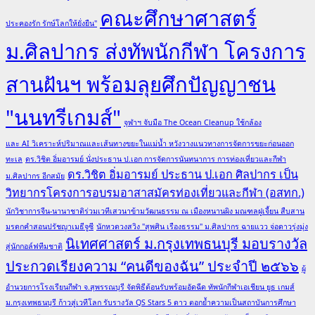
คณะศึกษาศาสตร์
ประคองรัก รักษ์โลกให้ยั่งยืน"
ม.ศิลปากร ส่งทัพนักกีฬา โครงการ
สานฝันฯ พร้อมลุยศึกปัญญาชน
"นนทรีเกมส์"
จุฬาฯ จับมือ The Ocean Cleanup ใช้กล้อง
และ AI วิเคราะห์ปริมาณและเส้นทางขยะในแม่น้ำ หวังวางแนวทางการจัดการขยะก่อนออก
ทะเล
ดร.วิชิต อิ่มอารมย์ นั่งประธาน ป.เอก การจัดการนันทนาการ การท่องเที่ยวและกีฬา
ดร.วิชิต อิ่มอารมย์ ประธาน ป.เอก ศิลปากร เป็น
ม.ศิลปากร อีกสมัย
วิทยากรโครงการอบรมอาสาสมัครท่องเที่ยวและกีฬา (อสทก.)
นักวิชาการจีน-นานาชาติร่วมเวทีเสวนาข้ามวัฒนธรรม ณ เมืองหนานผิง มณฑลฝูเจี้ยน สืบสาน
มรดกคำสอนปรัชญาเมธีจูซี
นักหวดวงสวิง "สุพศิน เรืองธรรม" ม.ศิลปากร ฉายแวว จ่อดาวรุ่งมุ่ง
นิเทศศาสตร์ ม.กรุงเทพธนบุรี มอบรางวัล
สู่นักกอล์ฟทีมชาติ
ประกวดเรียงความ “คนดีของฉัน” ประจำปี ๒๕๖๖
ผู้
อำนวยการโรงเรียนกีฬา จ.สุพรรณบุรี จัดพิธีต้อนรับพร้อมอัดฉีด ทัพนักกีฬาเอเชียน ยูธ เกมส์
ม.กรุงเทพธนบุรี ก้าวสู่เวทีโลก รับรางวัล QS Stars 5 ดาว ตอกย้ำความเป็นสถาบันการศึกษา