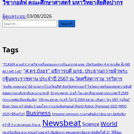
วิชากอล์ฟ คณะศึกษาศาสตร์ มหาวิทยาลัยศิลปากร
ผู้ดูแลระบบ
03/08/2026
Search
for:
Tags
"TCAS69 มาแล้ว! ภาควิชาเครื่องกลและการบิน-อวกาศ มจพ. เปิดรับสมัคร 4 สาขาเด็ด ทั้ง ME
"ศ.ดร.บังอร" อธิการบดี มกธ. ประธานถวายผ้าพระ
AE I-ME I-AE"
กฐินพระราชทาน ประจำปี 2567 ณ วัดศรีสุดาราม วรวิหาร
"สมจิต บุญคงเสน" ผู้อำนวยการโรงเรียนกีฬาจังหวัดสุพรรณบุรี โชว์ผลงานพร้อมแสดงความยินดี
ต่อผลงานระดับชาติและนานาชาติ
32 ทุน พสวท. ป.ตรี–โท–เอก ศึกษาต่อต่างประเทศ ปี 2569
(ประเภทคัดเลือกเพิ่มเติม)
100 ทุน สควค. (ป.ตรี–โท) ปี 2569 สสวท. เฟ้นหา “ครู SMT รุ่นใหม่”
Brain Step คว้าอันดับ 5 ของโลก การแข่งขันหุ่นยนต์ World Robot Olympiad 2025 (WRO
Business
2025) ที่สิงคโปร์
Emperor penguin รวมรุ่นศิษย์เก่านักบาสฯ อัสสัมชัญ
Newsbeat
World
Science
คว้าที่ 3 บาสเกตบอล ถ้วย ค.
กท.คริสเตียน ควง ลูกแม่รำเพย คว้าชัยนัดแรก ฟุตบอลจตุรมิตรสามัคคีครั้งที่ 31 "สี่พี่น้อง