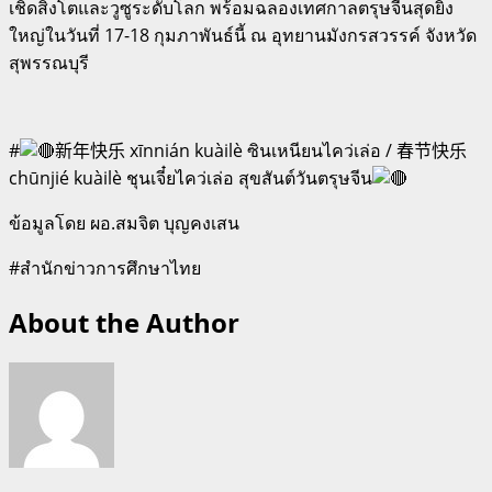
เชิดสิงโตและวูซูระดับโลก พร้อมฉลองเทศกาลตรุษจีนสุดยิ่ง
ใหญ่ในวันที่ 17-18 กุมภาพันธ์นี้ ณ อุทยานมังกรสวรรค์ จังหวัด
สุพรรณบุรี
#
新年快乐 xīnnián kuàilè ซินเหนียนไคว่เล่อ / 春节快乐
chūnjié kuàilè ชุนเจี๋ยไคว่เล่อ สุขสันต์วันตรุษจีน
ข้อมูลโดย ผอ.สมจิต บุญคงเสน
#สำนักข่าวการศึกษาไทย
About the Author