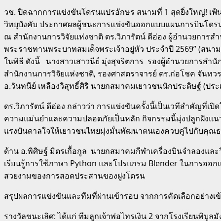
วช. ปิดฉากการแข่งขันโดรนแปรอักษร สนามที่ 1 สุดยิ่งใหญ่! เ
วิทยุบังคับ ประกาศผลผู้ชนะการแข่งขันออกแบบแผนการบินโดรนแปร
ณ สำนักงานการวิจัยแห่งชาติ ดร.วิภารัตน์ ดีอ่อง ผู้อำนวยกา
พระราชทานพระบาทสมเด็จพระเจ้าอยู่หัว ประจำปี 2569” (สนามคัดเ
ในพิธี ดังนี้ นางสาวเสาวนีย์ มุ่งสุจริตการ รองผู้อำนวยการสำน
สำนักงานการวิจัยแห่งชาติ, รองศาสตราจารย์ ดร.ก่อโชค จันทวรา
อ.วันทนีย์ เหลืองวิสุทธิ์ศิริ นายกสมาคมเยาวชนนักประดิษฐ์ 
ดร.วิภารัตน์ ดีอ่อง กล่าวว่า การแข่งขันครั้งนี้เป็นเวทีสำ
ความแม่นยำและความปลอดภัยเป็นหลัก กิจกรรมนี้มุ่งปลูกฝังแนวค
แรงบันดาลใจให้เยาวชนไทยมุ่งมั่นพัฒนาตนเองควบคู่ไปกับคุณ
ด้าน อ.พิศิษฐ์ มิตรเกื้อกูล นายกสมาคมกีฬาเครื่องบินจำลองและวิท
เรียนรู้การใช้ภาษา Python และโปรแกรม Blender ในการออกแบ
สวยงามของการสอดประสานของฝูงโดรน
สรุปผลการแข่งขันและทีมที่ผ่านเข้ารอบ จากการคัดเลือกอย่างเ
รางวัลชนะเลิศ: ได้แก่ ทีมลูกเจ้าพ่อไทรเงิน 2 จากโรงเรียนพิบู