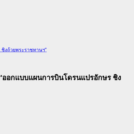
ษร ชิงถ้วยพระราชทานฯ”
าม 1 “ออกแบบแผนการบินโดรนแปรอักษร ชิง