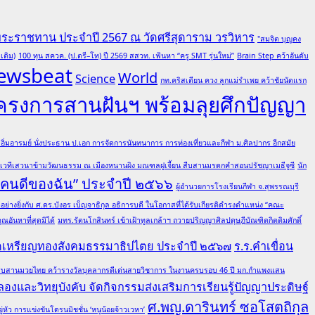
พระราชทาน ประจำปี 2567 ณ วัดศรีสุดาราม วรวิหาร
"สมจิต บุญคง
เติม)
100 ทุน สควค. (ป.ตรี–โท) ปี 2569 สสวท. เฟ้นหา “ครู SMT รุ่นใหม่”
Brain Step คว้าอันดับ
ewsbeat
World
Science
กท.คริสเตียน ควง ลูกแม่รำเพย คว้าชัยนัดแรก
โครงการสานฝันฯ พร้อมลุยศึกปัญญา
ต อิ่มอารมย์ นั่งประธาน ป.เอก การจัดการนันทนาการ การท่องเที่ยวและกีฬา ม.ศิลปากร อีกสมัย
มเวทีเสวนาข้ามวัฒนธรรม ณ เมืองหนานผิง มณฑลฝูเจี้ยน สืบสานมรดกคำสอนปรัชญาเมธีจูซี
นัก
 “คนดีของฉัน” ประจำปี ๒๕๖๖
ผู้อำนวยการโรงเรียนกีฬา จ.สุพรรณบุรี
ย่างยิ่งกับ ศ.ดร.บังอร เบ็ญจาธิกุล อธิการบดี ในโอกาสที่ได้รับเกียรติดำรงตำแหน่ง “คณะ
อันหาที่สุดมิได้
มทร.รัตนโกสินทร์ เข้าเฝ้าทูลเกล้าฯ ถวายปริญญาศิลปดุษฎีบัณฑิตกิตติมศักดิ์
ณฑิตเหรียญทองสังคมธรรมาธิปไตย ประจำปี ๒๕๖๗
ร.ร.คำเขื่อน
ล ผู้สืบสานมวยไทย คว้ารางวัลบุคลากรดีเด่นสายวิชาการ ในงานครบรอบ 46 ปี มก.กำแพงแสน
องและวิทยุบังคับ จัดกิจกรรมส่งเสริมการเรียนรู้ปัญญาประดิษฐ์
ศ.พญ.ดารินทร์ ซอโสตถิกุล
ว การแข่งขันโดรนมิชชั่น ‘หนูน้อยจ้าวเวหา’