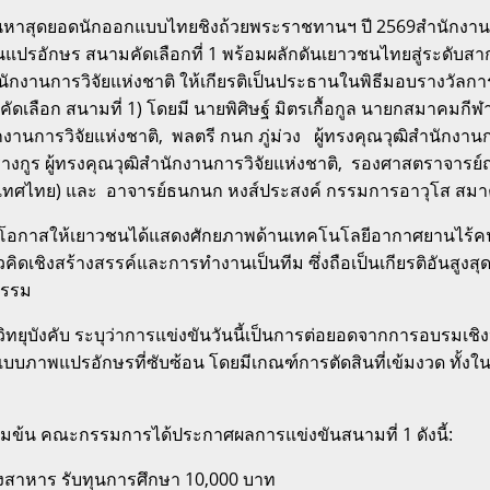
ฟ้นหาสุดยอดนักออกแบบไทยชิงถ้วยพระราชทานฯ ปี 2569สำนักงานกา
อักษร สนามคัดเลือกที่ 1 พร้อมผลักดันเยาวชนไทยสู่ระดับสากลด้ว
รสำนักงานการวิจัยแห่งชาติ ให้เกียรติเป็นประธานในพิธีมอบรางว
ลือก สนามที่ 1) โดยมี นายพิศิษฐ์ มิตรเกื้อกูล นายกสมาคมกีฬาเ
ักงานการวิจัยแห่งชาติ, พลตรี กนก ภู่ม่วง ผู้ทรงคุณวุฒิสำนักงานก
งกูร ผู้ทรงคุณวุฒิสำนักงานการวิจัยแห่งชาติ, รองศาสตราจารย์ณั
(ประเทศไทย) และ อาจารย์ธนกนก หงส์ประสงค์ กรรมการอาวุโส สมาค
คัญที่เปิดโอกาสให้เยาวชนได้แสดงศักยภาพด้านเทคโนโลยีอากาศยา
ิดเชิงสร้างสรรค์และการทำงานเป็นทีม ซึ่งถือเป็นเกียรติอันสูงส
ธรรม
ยุบังคับ ระบุว่าการแข่งขันวันนี้เป็นการต่อยอดจากการอบรมเชิงปฏิบ
บภาพแปรอักษรที่ซับซ้อน โดยมีเกณฑ์การตัดสินที่เข้มงวด ทั้
ข้มข้น คณะกรรมการได้ประกาศผลการแข่งขันสนามที่ 1 ดังนี้:
ลมังสาหาร รับทุนการศึกษา 10,000 บาท