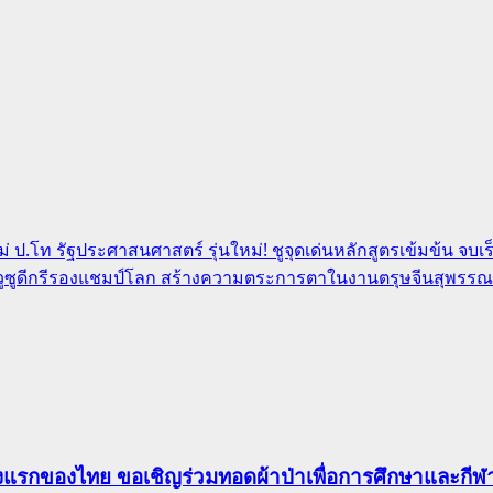
่ ป.โท รัฐประศาสนศาสตร์ รุ่นใหม่! ชูจุดเด่นหลักสูตรเข้มข้น จบ
วูซูดีกรีรองแชมป์โลก สร้างความตระการตาในงานตรุษจีนสุพรรณบุร
าแห่งแรกของไทย ขอเชิญร่วมทอดผ้าป่าเพื่อการศึกษาและก