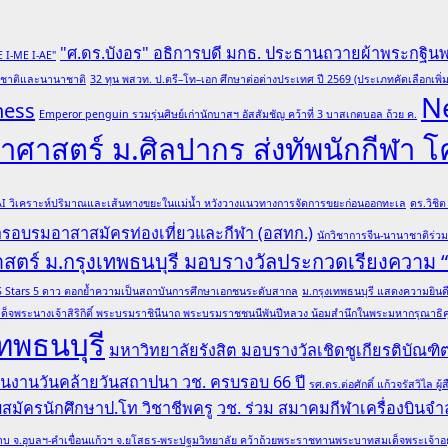
"ศ.ดร.บังอร" อธิการบดี มกธ. ประธานถวายผ้าพระกฐิน
E I-ME I-AE"
ับชาติและนานาชาติ
32 ทุน พสวท. ป.ตรี–โท–เอก ศึกษาต่อต่างประเทศ ปี 2569 (ประเภทคัดเลือกเพิ่ม
N
ness
Emperor penguin รวมรุ่นศิษย์เก่านักบาสฯ อัสสัมชัญ คว้าที่ 3 บาสเกตบอล ถ้วย ค.
ศาสตร์ ม.ศิลปากร ส่งทัพนักกีฬา 
 AI วิเคราะห์ปริมาณและเส้นทางขยะในแม่น้ำ หวังวางแนวทางการจัดการขยะก่อนออกทะเล
ดร.วิชิ
การอบรมอาสาสมัครท่องเที่ยวและกีฬา (อสทก.)
นักวิชาการจีน-นานาชาติร่ว
าสตร์ ม.กรุงเทพธนบุรี มอบรางวัลประกวดเรียงความ
ล QS Stars 5 ดาว ตอกย้ำความเป็นสถาบันการศึกษาเอกชนระดับสากล
ม.กรุงเทพธนบุรี แสดงความยินดีอ
ด็จพระนางเจ้าสิริกิติ์ พระบรมราชินีนาถ พระบรมราชชนนีพันปีหลวง น้อมสำนึกในพระมหากรุณาธิคุณ
ทพธนบุรี
มหาวิทยาลัยรังสิต มอบรางวัลเชิดชูเกียรติบั
 ในงานวันคล้ายวันสถาปนา วช. ครบรอบ 66 ปี
รศ.ดร.ต่อศักดิ์ แก้วจรัสวิไ
รับสมัครนักศึกษาป.โท วิชาชีพครู
วช. ร่วม สมาคมกีฬาเครื่องบินจำล
บ จ.อุบลฯ-คำเขื่อนแก้วฯ จ.ยโสธร-พระปฐมวิทยาลัย คว้าถ้วยพระราชทานพระบาทสมเด็จพระเจ้าอยู่หั