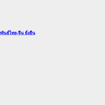
นธ์ไทย-จีน ยั่งยืน