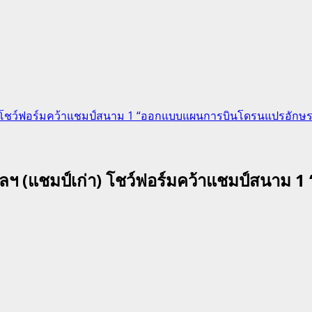
์เก่า) โชว์ฟอร์มคว้าแชมป์สนาม 1 “ออกแบบแผนการบินโดรนแปรอัก
.อุบลฯ (แชมป์เก่า) โชว์ฟอร์มคว้าแชมป์สน