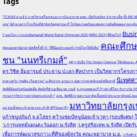
Tags
"TCAS69 มาแล้ว! ภาควิชาเครื่องกลและการบิน-อวกาศ มจพ. เปิดรับสมัคร 4 สาขาเด็ด ทั้ง ME A
เสน" ผู้อำนวยการโรงเรียนกีฬาจังหวัดสุพรรณบุรี โชว์ผลงานพร้อมแสดงความยินดีต่อผลงานระด
Busi
5 ของโลก การแข่งขันหุ่นยนต์ World Robot Olympiad 2025 (WRO 2025) ที่สิงคโปร์
คณะศึกษา
ฟุตบอลจตุรมิตรสามัคคีครั้งที่ 31 "สี่พี่น้องประคองรัก รักษ์โลกให้ยั่งยืน"
ชน "นนทรีเกมส์"
จุฬาฯ จับมือ The Ocean Cleanup ใช้กล้องและ
ดร.วิชิต อิ่มอารมย์ ประธาน ป.เอก ศิลปากร เป็นวิทยากรโครง
นิเทศศ
หวดวงสวิง "สุพศิน เรืองธรรม" ม.ศิลปากร ฉายแวว จ่อดาวรุ่งมุ่งสู่นักกอล์ฟทีมชาติ
จัดพิธีต้อนรับพร้อมอัดฉีด ทัพนักกีฬาเอเชียน ยูธ เกมส์
ม.กรุงเทพธนบุรี ก้าวสู่เวทีโลก รับรางวั
กรรมการวิชาการสถาบันพระปกเกล้า”
มกธ. จัดพิธีถวายความอาลัยเบื้องหน้าพระฉายาลักษณ์ สมเ
มหาวิทยาลัยกรุงเ
แด่ สมเด็จพระเจ้าลูกยาเธอ เจ้าฟ้าสิริวัณณวรีฯ
แก้วชนูปถัมภ์ จ.ยโสธร คว้าแชมป์หนูน้อยเจ้าเวหา (รอบพิเศษ)
ว.การแพทย์แผนตะวันออก ม.รังสิต
ว.ครูสุริยเทพ ม.รังสิต เปิด
เพื่อการพัฒนาสุขภาวะที่ดีของผู้สูงวัย คณะพยาบาล ม.อ.
วารินชำรา