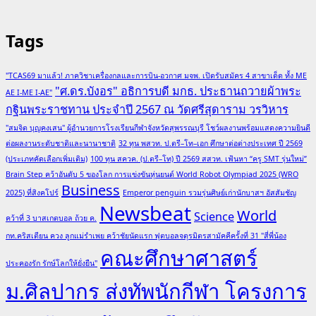
Tags
"TCAS69 มาแล้ว! ภาควิชาเครื่องกลและการบิน-อวกาศ มจพ. เปิดรับสมัคร 4 สาขาเด็ด ทั้ง ME
"ศ.ดร.บังอร" อธิการบดี มกธ. ประธานถวายผ้าพระ
AE I-ME I-AE"
กฐินพระราชทาน ประจำปี 2567 ณ วัดศรีสุดาราม วรวิหาร
"สมจิต บุญคงเสน" ผู้อำนวยการโรงเรียนกีฬาจังหวัดสุพรรณบุรี โชว์ผลงานพร้อมแสดงความยินดี
ต่อผลงานระดับชาติและนานาชาติ
32 ทุน พสวท. ป.ตรี–โท–เอก ศึกษาต่อต่างประเทศ ปี 2569
(ประเภทคัดเลือกเพิ่มเติม)
100 ทุน สควค. (ป.ตรี–โท) ปี 2569 สสวท. เฟ้นหา “ครู SMT รุ่นใหม่”
Brain Step คว้าอันดับ 5 ของโลก การแข่งขันหุ่นยนต์ World Robot Olympiad 2025 (WRO
Business
2025) ที่สิงคโปร์
Emperor penguin รวมรุ่นศิษย์เก่านักบาสฯ อัสสัมชัญ
Newsbeat
World
Science
คว้าที่ 3 บาสเกตบอล ถ้วย ค.
กท.คริสเตียน ควง ลูกแม่รำเพย คว้าชัยนัดแรก ฟุตบอลจตุรมิตรสามัคคีครั้งที่ 31 "สี่พี่น้อง
คณะศึกษาศาสตร์
ประคองรัก รักษ์โลกให้ยั่งยืน"
ม.ศิลปากร ส่งทัพนักกีฬา โครงการ