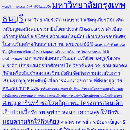
มหาวิทยาลัยกรุงเทพ
พระเจ้าลูกยาเธอ เจ้าฟ้าสิริวัณณวรีฯ
ธนบุรี
มหาวิทยาลัยรังสิต มอบรางวัลเชิดชูเกียรติบัณฑิต
เหรียญทองสังคมธรรมาธิปไตย ประจำปี ๒๕๖๗
ร.ร.คำเขื่อน
แก้วชนูปถัมภ์ จ.ยโสธร คว้าแชมป์หนูน้อยเจ้าเวหา (รอบพิเศษ)
ในงานวันคล้ายวันสถาปนา วช. ครบรอบ 66 ปี
รศ.ดร.ต่อศักดิ์ แก้วจรัส
วิไล ผู้สืบสานมวยไทย คว้ารางวัลบุคลากรดีเด่นสายวิชาการ ในงานครบรอบ 46 ปี
ว.การแพทย์แผนตะวันออก ม.รังสิต
ว.ครูสุริยเทพ
มก.กำแพงแสน
ม.รังสิต เปิดรับสมัครนักศึกษาป.โท วิชาชีพครู
วช. ร่วม สมาคม
กีฬาเครื่องบินจำลองและวิทยุบังคับ จัดกิจกรรมส่งเสริมการ
เรียนรู้ปัญญาประดิษฐ์ เพื่อการพัฒนาสุขภาวะที่ดีของผู้สูงวัย
คณะพยาบาล ม.อ.
วารินชำราบ จ.อุบลฯ-คำเขื่อนแก้วฯ จ.ยโสธร-พระปฐมวิทยาลัย
คว้าถ้วยพระราชทานพระบาทสมเด็จพระเจ้าอยู่หัว การแข่งขันโดรนมิชชั่น ‘หนูน้อยจ้าวเวหา’
ศ.พญ.ดารินทร์ ซอโสตถิกุล หน.โครงการสอนเด็ก
เจ็บป่วยเรื้อรัง รพ.จุฬาฯ ส่งมอบความสุขให้ถึงที่..
มอบความรักให้ถึงเตียง
ศาสตราจารย์ ดร.บังอร เบ็ญจาธิ
กุล อธิการบดี ม.กรุงเทพธนบุรี ให้การต้อนรับผู้แทนจากสถาน