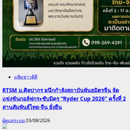
แฟ้มข่าวดีดี
RTSM ม.ศิลปากร ผนึกกำลังสถาบันพันธมิตรจีน จัด
แข่งขันกอล์ฟกระชับมิตร “Ryder Cup 2026” ครั้งที่ 2
สานสัมพันธ์ไทย-จีน ยั่งยืน
ผู้ดูแลระบบ
03/08/2026