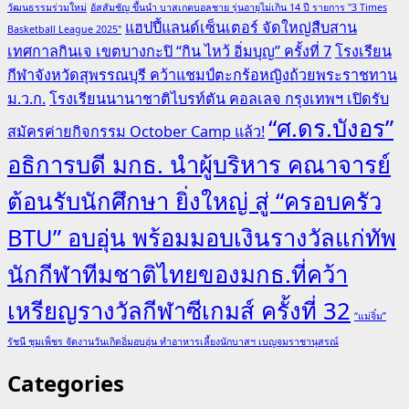
วัฒนธรรมร่วมใหม่
อัสสัมชัญ ขึ้นนำ บาสเกตบอลชาย รุ่นอายุไม่เกิน 14 ปี รายการ "3 Times
แฮปปี้แลนด์เซ็นเตอร์ จัดใหญ่สืบสาน
Basketball League 2025"
เทศกาลกินเจ เขตบางกะปิ “กิน ไหว้ อิ่มบุญ” ครั้งที่ 7
โรงเรียน
กีฬาจังหวัดสุพรรณบุรี คว้าแชมป์ตะกร้อหญิงถ้วยพระราชทาน
ม.ว.ก.
โรงเรียนนานาชาติไบรท์ตัน คอลเลจ กรุงเทพฯ เปิดรับ
“ศ.ดร.บังอร”
สมัครค่ายกิจกรรม October Camp แล้ว!
อธิการบดี มกธ. นำผู้บริหาร คณาจารย์
ต้อนรับนักศึกษา ยิ่งใหญ่ สู่ “ครอบครัว
BTU” อบอุ่น พร้อมมอบเงินรางวัลแก่ทัพ
นักกีฬาทีมชาติไทยของมกธ.ที่คว้า
เหรียญรางวัลกีฬาซีเกมส์ ครั้งที่ 32
“แม่จิ๋ม”
รัชนี ชุมเพ็ชร จัดงานวันเกิดอิ่มอบอุ่น ทำอาหารเลี้ยงนักบาสฯ เบญจมราชานุสรณ์
Categories