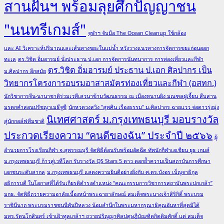
สานฝันฯ พร้อมลุยศึกปัญญาชน
"นนทรีเกมส์"
จุฬาฯ จับมือ The Ocean Cleanup ใช้กล้อง
และ AI วิเคราะห์ปริมาณและเส้นทางขยะในแม่น้ำ หวังวางแนวทางการจัดการขยะก่อนออก
ทะเล
ดร.วิชิต อิ่มอารมย์ นั่งประธาน ป.เอก การจัดการนันทนาการ การท่องเที่ยวและกีฬา
ดร.วิชิต อิ่มอารมย์ ประธาน ป.เอก ศิลปากร เป็น
ม.ศิลปากร อีกสมัย
วิทยากรโครงการอบรมอาสาสมัครท่องเที่ยวและกีฬา (อสทก.)
นักวิชาการจีน-นานาชาติร่วมเวทีเสวนาข้ามวัฒนธรรม ณ เมืองหนานผิง มณฑลฝูเจี้ยน สืบสาน
มรดกคำสอนปรัชญาเมธีจูซี
นักหวดวงสวิง "สุพศิน เรืองธรรม" ม.ศิลปากร ฉายแวว จ่อดาวรุ่งมุ่ง
นิเทศศาสตร์ ม.กรุงเทพธนบุรี มอบรางวัล
สู่นักกอล์ฟทีมชาติ
ประกวดเรียงความ “คนดีของฉัน” ประจำปี ๒๕๖๖
ผู้
อำนวยการโรงเรียนกีฬา จ.สุพรรณบุรี จัดพิธีต้อนรับพร้อมอัดฉีด ทัพนักกีฬาเอเชียน ยูธ เกมส์
ม.กรุงเทพธนบุรี ก้าวสู่เวทีโลก รับรางวัล QS Stars 5 ดาว ตอกย้ำความเป็นสถาบันการศึกษา
เอกชนระดับสากล
ม.กรุงเทพธนบุรี แสดงความยินดีอย่างยิ่งกับ ศ.ดร.บังอร เบ็ญจาธิกุล
อธิการบดี ในโอกาสที่ได้รับเกียรติดำรงตำแหน่ง “คณะกรรมการวิชาการสถาบันพระปกเกล้า”
มกธ. จัดพิธีถวายความอาลัยเบื้องหน้าพระฉายาลักษณ์ สมเด็จพระนางเจ้าสิริกิติ์ พระบรม
ราชินีนาถ พระบรมราชชนนีพันปีหลวง น้อมสำนึกในพระมหากรุณาธิคุณอันหาที่สุดมิได้
มทร.รัตนโกสินทร์ เข้าเฝ้าทูลเกล้าฯ ถวายปริญญาศิลปดุษฎีบัณฑิตกิตติมศักดิ์ แด่ สมเด็จ