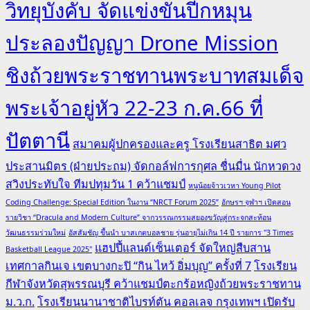
วิทยุบังคับ จัดแข่งขันปีกหมุน
ประลองปัญญา Drone Mission
ชิงถ้วยพระราชทานพระบาทสมเด็จ
พระเจ้าอยู่หัว 22-23 ก.ค.66 ที่
ปัตตานี
สมาคมผู้ปกครองและครู โรงเรียนสาธิต มศว
ประสานมิตร (ฝ่ายประถม) จัดกอล์ฟการกุศล ชื่นมื่น นักหวดวง
สวิงประทับใจ ทีมปทุมวัน 1 คว้าแชมป์
หนูน้อยจ้าวเวหา Young Pilot
Coding Challenge: Special Edition ในงาน “NRCT Forum 2025”
อักษรฯ จุฬาฯ เปิดสอน
รายวิชา “Dracula and Modern Culture” จากวรรณกรรมสยองขวัญสู่กระจกสะท้อน
วัฒนธรรมร่วมใหม่
อัสสัมชัญ ขึ้นนำ บาสเกตบอลชาย รุ่นอายุไม่เกิน 14 ปี รายการ "3 Times
แฮปปี้แลนด์เซ็นเตอร์ จัดใหญ่สืบสาน
Basketball League 2025"
เทศกาลกินเจ เขตบางกะปิ “กิน ไหว้ อิ่มบุญ” ครั้งที่ 7
โรงเรียน
กีฬาจังหวัดสุพรรณบุรี คว้าแชมป์ตะกร้อหญิงถ้วยพระราชทาน
ม.ว.ก.
โรงเรียนนานาชาติไบรท์ตัน คอลเลจ กรุงเทพฯ เปิดรับ