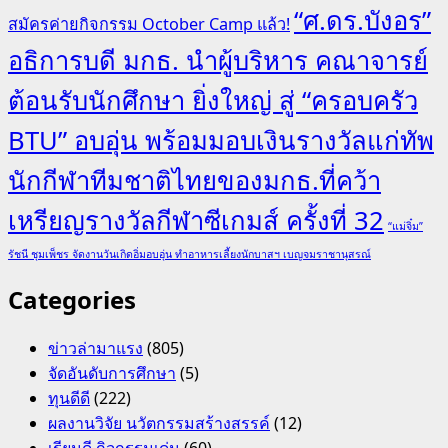
“ศ.ดร.บังอร”
สมัครค่ายกิจกรรม October Camp แล้ว!
อธิการบดี มกธ. นำผู้บริหาร คณาจารย์
ต้อนรับนักศึกษา ยิ่งใหญ่ สู่ “ครอบครัว
BTU” อบอุ่น พร้อมมอบเงินรางวัลแก่ทัพ
นักกีฬาทีมชาติไทยของมกธ.ที่คว้า
เหรียญรางวัลกีฬาซีเกมส์ ครั้งที่ 32
“แม่จิ๋ม”
รัชนี ชุมเพ็ชร จัดงานวันเกิดอิ่มอบอุ่น ทำอาหารเลี้ยงนักบาสฯ เบญจมราชานุสรณ์
Categories
ข่าวล่ามาแรง
(805)
จัดอันดับการศึกษา
(5)
ทุนดีดี
(222)
ผลงานวิจัย นวัตกรรมสร้างสรรค์
(12)
เรียนดี กิจกรรมเด่น
(60)