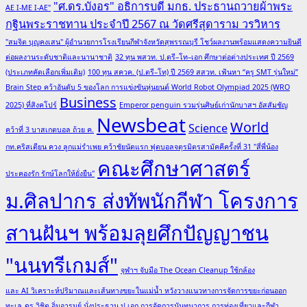
"ศ.ดร.บังอร" อธิการบดี มกธ. ประธานถวายผ้าพระ
AE I-ME I-AE"
กฐินพระราชทาน ประจำปี 2567 ณ วัดศรีสุดาราม วรวิหาร
"สมจิต บุญคงเสน" ผู้อำนวยการโรงเรียนกีฬาจังหวัดสุพรรณบุรี โชว์ผลงานพร้อมแสดงความยินดี
ต่อผลงานระดับชาติและนานาชาติ
32 ทุน พสวท. ป.ตรี–โท–เอก ศึกษาต่อต่างประเทศ ปี 2569
(ประเภทคัดเลือกเพิ่มเติม)
100 ทุน สควค. (ป.ตรี–โท) ปี 2569 สสวท. เฟ้นหา “ครู SMT รุ่นใหม่”
Brain Step คว้าอันดับ 5 ของโลก การแข่งขันหุ่นยนต์ World Robot Olympiad 2025 (WRO
Business
2025) ที่สิงคโปร์
Emperor penguin รวมรุ่นศิษย์เก่านักบาสฯ อัสสัมชัญ
Newsbeat
World
Science
คว้าที่ 3 บาสเกตบอล ถ้วย ค.
กท.คริสเตียน ควง ลูกแม่รำเพย คว้าชัยนัดแรก ฟุตบอลจตุรมิตรสามัคคีครั้งที่ 31 "สี่พี่น้อง
คณะศึกษาศาสตร์
ประคองรัก รักษ์โลกให้ยั่งยืน"
ม.ศิลปากร ส่งทัพนักกีฬา โครงการ
สานฝันฯ พร้อมลุยศึกปัญญาชน
"นนทรีเกมส์"
จุฬาฯ จับมือ The Ocean Cleanup ใช้กล้อง
และ AI วิเคราะห์ปริมาณและเส้นทางขยะในแม่น้ำ หวังวางแนวทางการจัดการขยะก่อนออก
ทะเล
ดร.วิชิต อิ่มอารมย์ นั่งประธาน ป.เอก การจัดการนันทนาการ การท่องเที่ยวและกีฬา