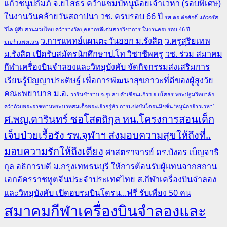
แก้วชนูปถัมภ์ จ.ยโสธร คว้าแชมป์หนูน้อยเจ้าเวหา (รอบพิเศษ)
ในงานวันคล้ายวันสถาปนา วช. ครบรอบ 66 ปี
รศ.ดร.ต่อศักดิ์ แก้วจรัส
วิไล ผู้สืบสานมวยไทย คว้ารางวัลบุคลากรดีเด่นสายวิชาการ ในงานครบรอบ 46 ปี
ว.การแพทย์แผนตะวันออก ม.รังสิต
ว.ครูสุริยเทพ
มก.กำแพงแสน
ม.รังสิต เปิดรับสมัครนักศึกษาป.โท วิชาชีพครู
วช. ร่วม สมาคม
กีฬาเครื่องบินจำลองและวิทยุบังคับ จัดกิจกรรมส่งเสริมการ
เรียนรู้ปัญญาประดิษฐ์ เพื่อการพัฒนาสุขภาวะที่ดีของผู้สูงวัย
คณะพยาบาล ม.อ.
วารินชำราบ จ.อุบลฯ-คำเขื่อนแก้วฯ จ.ยโสธร-พระปฐมวิทยาลัย
คว้าถ้วยพระราชทานพระบาทสมเด็จพระเจ้าอยู่หัว การแข่งขันโดรนมิชชั่น ‘หนูน้อยจ้าวเวหา’
ศ.พญ.ดารินทร์ ซอโสตถิกุล หน.โครงการสอนเด็ก
เจ็บป่วยเรื้อรัง รพ.จุฬาฯ ส่งมอบความสุขให้ถึงที่..
มอบความรักให้ถึงเตียง
ศาสตราจารย์ ดร.บังอร เบ็ญจาธิ
กุล อธิการบดี ม.กรุงเทพธนบุรี ให้การต้อนรับผู้แทนจากสถาน
เอกอัครราชทูตจีนประจำประเทศไทย
ส.กีฬาเครื่องบินจำลอง
และวิทยุบังคับ เปิดอบรมบินโดรน...ฟรี รับเพียง 50 คน
สมาคมกีฬาเครื่องบินจำลองและ