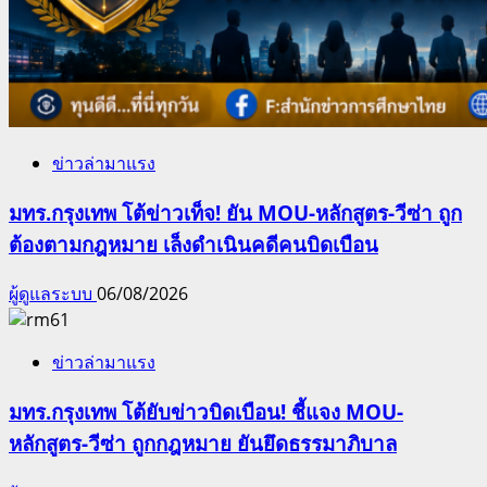
ข่าวล่ามาแรง
มทร.กรุงเทพ โต้ข่าวเท็จ! ยัน MOU-หลักสูตร-วีซ่า ถูก
ต้องตามกฎหมาย เล็งดำเนินคดีคนบิดเบือน
ผู้ดูแลระบบ
06/08/2026
ข่าวล่ามาแรง
มทร.กรุงเทพ โต้ยับข่าวบิดเบือน! ชี้แจง MOU-
หลักสูตร-วีซ่า ถูกกฎหมาย ยันยึดธรรมาภิบาล