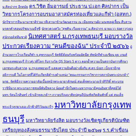
ดร.วิชิต อิ่มอารมย์ ประธาน ป.เอก ศิลปากร เป็น
ม.ศิลปากร อีกสมัย
วิทยากรโครงการอบรมอาสาสมัครท่องเที่ยวและกีฬา (อสทก.)
นักวิชาการจีน-นานาชาติร่วมเวทีเสวนาข้ามวัฒนธรรม ณ เมืองหนานผิง มณฑลฝูเจี้ยน สืบสาน
มรดกคำสอนปรัชญาเมธีจูซี
นักหวดวงสวิง "สุพศิน เรืองธรรม" ม.ศิลปากร ฉายแวว จ่อดาวรุ่งมุ่ง
นิเทศศาสตร์ ม.กรุงเทพธนบุรี มอบรางวัล
สู่นักกอล์ฟทีมชาติ
ประกวดเรียงความ “คนดีของฉัน” ประจำปี ๒๕๖๖
ผู้
อำนวยการโรงเรียนกีฬา จ.สุพรรณบุรี จัดพิธีต้อนรับพร้อมอัดฉีด ทัพนักกีฬาเอเชียน ยูธ เกมส์
ม.กรุงเทพธนบุรี ก้าวสู่เวทีโลก รับรางวัล QS Stars 5 ดาว ตอกย้ำความเป็นสถาบันการศึกษา
เอกชนระดับสากล
ม.กรุงเทพธนบุรี แสดงความยินดีอย่างยิ่งกับ ศ.ดร.บังอร เบ็ญจาธิกุล
อธิการบดี ในโอกาสที่ได้รับเกียรติดำรงตำแหน่ง “คณะกรรมการวิชาการสถาบันพระปกเกล้า”
มกธ. จัดพิธีถวายความอาลัยเบื้องหน้าพระฉายาลักษณ์ สมเด็จพระนางเจ้าสิริกิติ์ พระบรม
ราชินีนาถ พระบรมราชชนนีพันปีหลวง น้อมสำนึกในพระมหากรุณาธิคุณอันหาที่สุดมิได้
มทร.รัตนโกสินทร์ เข้าเฝ้าทูลเกล้าฯ ถวายปริญญาศิลปดุษฎีบัณฑิตกิตติมศักดิ์ แด่ สมเด็จ
มหาวิทยาลัยกรุงเทพ
พระเจ้าลูกยาเธอ เจ้าฟ้าสิริวัณณวรีฯ
ธนบุรี
มหาวิทยาลัยรังสิต มอบรางวัลเชิดชูเกียรติบัณฑิต
เหรียญทองสังคมธรรมาธิปไตย ประจำปี ๒๕๖๗
ร.ร.คำเขื่อน