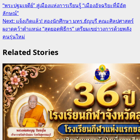
“พระปฐมเจดีย์” สู่เมืองแห่งการเรียนรู้ “เมืองอัจฉริยะที่มีอัต
navigation
ลักษณ์”
Next:
แจ้งเกิดแล้ว! สองนักศึกษา มทร.ธัญบุรี คณะศิลปศาสตร์
ผงาดคว้าตำแหน่ง “สุดยอดพิธีกร” เตรียมเขย่าวงการด้วยพลัง
คนรุ่นใหม่
Related Stories