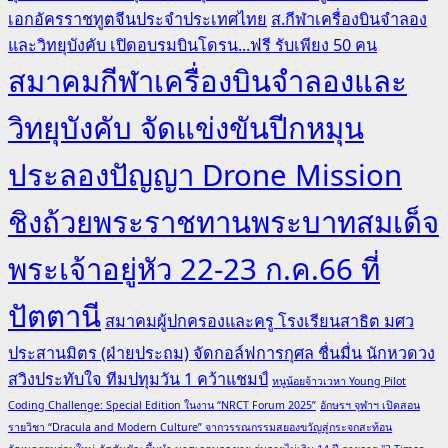
เอกอัครราชทูตจีนประจำประเทศไทย
ส.กีฬาเครื่องบินจำลอง
และวิทยุบังคับ เปิดอบรมบินโดรน...ฟรี รับเพียง 50 คน
สมาคมกีฬาเครื่องบินจำลองและ
วิทยุบังคับ จัดแข่งขันปีกหมุน
ประลองปัญญา Drone Mission
ชิงถ้วยพระราชทานพระบาทสมเด็จ
พระเจ้าอยู่หัว 22-23 ก.ค.66 ที่
ปัตตานี
สมาคมผู้ปกครองและครู โรงเรียนสาธิต มศว
ประสานมิตร (ฝ่ายประถม) จัดกอล์ฟการกุศล ชื่นมื่น นักหวดวง
สวิงประทับใจ ทีมปทุมวัน 1 คว้าแชมป์
หนูน้อยจ้าวเวหา Young Pilot
Coding Challenge: Special Edition ในงาน “NRCT Forum 2025”
อักษรฯ จุฬาฯ เปิดสอน
รายวิชา “Dracula and Modern Culture” จากวรรณกรรมสยองขวัญสู่กระจกสะท้อน