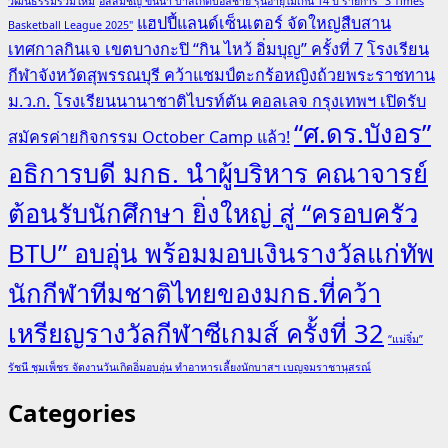
วัฒนธรรมร่วมใหม่
อัสสัมชัญ ขึ้นนำ บาสเกตบอลชาย รุ่นอายุไม่เกิน 14 ปี รายการ "3 Times
แฮปปี้แลนด์เซ็นเตอร์ จัดใหญ่สืบสาน
Basketball League 2025"
เทศกาลกินเจ เขตบางกะปิ “กิน ไหว้ อิ่มบุญ” ครั้งที่ 7
โรงเรียน
กีฬาจังหวัดสุพรรณบุรี คว้าแชมป์ตะกร้อหญิงถ้วยพระราชทาน
ม.ว.ก.
โรงเรียนนานาชาติไบรท์ตัน คอลเลจ กรุงเทพฯ เปิดรับ
“ศ.ดร.บังอร”
สมัครค่ายกิจกรรม October Camp แล้ว!
อธิการบดี มกธ. นำผู้บริหาร คณาจารย์
ต้อนรับนักศึกษา ยิ่งใหญ่ สู่ “ครอบครัว
BTU” อบอุ่น พร้อมมอบเงินรางวัลแก่ทัพ
นักกีฬาทีมชาติไทยของมกธ.ที่คว้า
เหรียญรางวัลกีฬาซีเกมส์ ครั้งที่ 32
“แม่จิ๋ม”
รัชนี ชุมเพ็ชร จัดงานวันเกิดอิ่มอบอุ่น ทำอาหารเลี้ยงนักบาสฯ เบญจมราชานุสรณ์
Categories