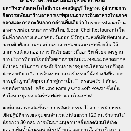
ด้าน รศ. ดร. อนินท์ มีมนต์ ผู้ช่วยอธิการบดี
มหาวิทยาลัยเทคโนโลยีราชมงคลธัญบุรี ในฐานะ ผู้อำนวยการ
กิจกรรมพัฒนาร้านอาหารเชฟชุมชนอาหารถิ่นอาหารไทยภาค
กลางและภาคตะวันออก กล่าวเพิ่มเติมว่า
โครงการพัฒนาร้าน
อาหารเชฟชุมชนอาหารถิ่นไทย (Local Chef Restaurant) ใน
พื้นที่ภาคกลางและภาคตะวันออก มีวัตถุประสงค์เพื่อพัฒนาและ
ยกระดับศักยภาพของร้านอาหารชุมชนและเชฟท้องถิ่น ให้
สามารถนำเสนออาหาร ถิ่นไทยอย่างมืออาชีพ ด้วยมาตรฐาน
การบริการที่ตอบโจทย์ทั้งตลาดภายในประเทศและตลาดสากล
มีเป้าหมายในการยกระดับร้านอาหารชุมชนให้สามารถดึงดูด
นักท่องเที่ยว เกิดการจ้างงาน และสร้างรายได้อย่างยั่งยืน และ
การปูพื้นฐานให้ชุมชนก้าวสู่การเป็น “1 ครอบครัว 1 ทักษะ
ซอฟต์พาวเวอร์” หรือ One Family One Soft Power ซึ่งเป็น
หัวใจของยุทธศาสตร์ซอฟต์พาวเวอร์แห่งชาติ
ผลที่คาดว่าจะเกิดขึ้นจากการจัดกิจกรรม ได้แก่ การฝึกอบรม
เชิงปฏิบัติการเชฟชุมชนจำนวนไม่น้อยกว่า 120 คน จำนวนไม่
น้อยกว่า 30 กลุ่ม การพัฒนาเมนูอาหารถิ่นยอดนิยมให้เกิด
มูลค่าเพิ่มทั้งด้านรสชาติ รูปลักษณ์ และการสื่อสารเรื่องราว