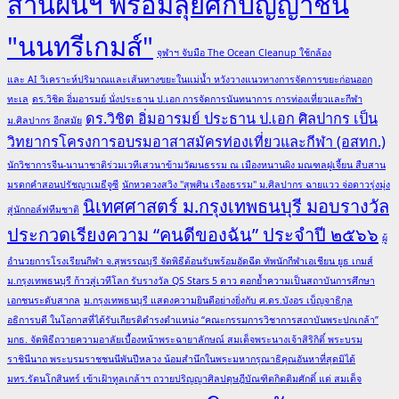
สานฝันฯ พร้อมลุยศึกปัญญาชน
"นนทรีเกมส์"
จุฬาฯ จับมือ The Ocean Cleanup ใช้กล้อง
และ AI วิเคราะห์ปริมาณและเส้นทางขยะในแม่น้ำ หวังวางแนวทางการจัดการขยะก่อนออก
ทะเล
ดร.วิชิต อิ่มอารมย์ นั่งประธาน ป.เอก การจัดการนันทนาการ การท่องเที่ยวและกีฬา
ดร.วิชิต อิ่มอารมย์ ประธาน ป.เอก ศิลปากร เป็น
ม.ศิลปากร อีกสมัย
วิทยากรโครงการอบรมอาสาสมัครท่องเที่ยวและกีฬา (อสทก.)
นักวิชาการจีน-นานาชาติร่วมเวทีเสวนาข้ามวัฒนธรรม ณ เมืองหนานผิง มณฑลฝูเจี้ยน สืบสาน
มรดกคำสอนปรัชญาเมธีจูซี
นักหวดวงสวิง "สุพศิน เรืองธรรม" ม.ศิลปากร ฉายแวว จ่อดาวรุ่งมุ่ง
นิเทศศาสตร์ ม.กรุงเทพธนบุรี มอบรางวัล
สู่นักกอล์ฟทีมชาติ
ประกวดเรียงความ “คนดีของฉัน” ประจำปี ๒๕๖๖
ผู้
อำนวยการโรงเรียนกีฬา จ.สุพรรณบุรี จัดพิธีต้อนรับพร้อมอัดฉีด ทัพนักกีฬาเอเชียน ยูธ เกมส์
ม.กรุงเทพธนบุรี ก้าวสู่เวทีโลก รับรางวัล QS Stars 5 ดาว ตอกย้ำความเป็นสถาบันการศึกษา
เอกชนระดับสากล
ม.กรุงเทพธนบุรี แสดงความยินดีอย่างยิ่งกับ ศ.ดร.บังอร เบ็ญจาธิกุล
อธิการบดี ในโอกาสที่ได้รับเกียรติดำรงตำแหน่ง “คณะกรรมการวิชาการสถาบันพระปกเกล้า”
มกธ. จัดพิธีถวายความอาลัยเบื้องหน้าพระฉายาลักษณ์ สมเด็จพระนางเจ้าสิริกิติ์ พระบรม
ราชินีนาถ พระบรมราชชนนีพันปีหลวง น้อมสำนึกในพระมหากรุณาธิคุณอันหาที่สุดมิได้
มทร.รัตนโกสินทร์ เข้าเฝ้าทูลเกล้าฯ ถวายปริญญาศิลปดุษฎีบัณฑิตกิตติมศักดิ์ แด่ สมเด็จ