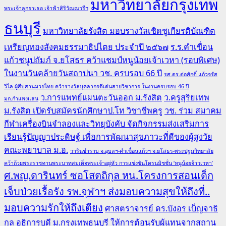
มหาวิทยาลัยกรุงเทพ
พระเจ้าลูกยาเธอ เจ้าฟ้าสิริวัณณวรีฯ
ธนบุรี
มหาวิทยาลัยรังสิต มอบรางวัลเชิดชูเกียรติบัณฑิต
เหรียญทองสังคมธรรมาธิปไตย ประจำปี ๒๕๖๗
ร.ร.คำเขื่อน
แก้วชนูปถัมภ์ จ.ยโสธร คว้าแชมป์หนูน้อยเจ้าเวหา (รอบพิเศษ)
ในงานวันคล้ายวันสถาปนา วช. ครบรอบ 66 ปี
รศ.ดร.ต่อศักดิ์ แก้วจรัส
วิไล ผู้สืบสานมวยไทย คว้ารางวัลบุคลากรดีเด่นสายวิชาการ ในงานครบรอบ 46 ปี
ว.การแพทย์แผนตะวันออก ม.รังสิต
ว.ครูสุริยเทพ
มก.กำแพงแสน
ม.รังสิต เปิดรับสมัครนักศึกษาป.โท วิชาชีพครู
วช. ร่วม สมาคม
กีฬาเครื่องบินจำลองและวิทยุบังคับ จัดกิจกรรมส่งเสริมการ
เรียนรู้ปัญญาประดิษฐ์ เพื่อการพัฒนาสุขภาวะที่ดีของผู้สูงวัย
คณะพยาบาล ม.อ.
วารินชำราบ จ.อุบลฯ-คำเขื่อนแก้วฯ จ.ยโสธร-พระปฐมวิทยาลัย
คว้าถ้วยพระราชทานพระบาทสมเด็จพระเจ้าอยู่หัว การแข่งขันโดรนมิชชั่น ‘หนูน้อยจ้าวเวหา’
ศ.พญ.ดารินทร์ ซอโสตถิกุล หน.โครงการสอนเด็ก
เจ็บป่วยเรื้อรัง รพ.จุฬาฯ ส่งมอบความสุขให้ถึงที่..
มอบความรักให้ถึงเตียง
ศาสตราจารย์ ดร.บังอร เบ็ญจาธิ
กุล อธิการบดี ม.กรุงเทพธนบุรี ให้การต้อนรับผู้แทนจากสถาน