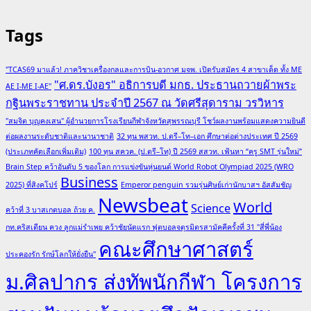
Tags
"TCAS69 มาแล้ว! ภาควิชาเครื่องกลและการบิน-อวกาศ มจพ. เปิดรับสมัคร 4 สาขาเด็ด ทั้ง ME
"ศ.ดร.บังอร" อธิการบดี มกธ. ประธานถวายผ้าพระ
AE I-ME I-AE"
กฐินพระราชทาน ประจำปี 2567 ณ วัดศรีสุดาราม วรวิหาร
"สมจิต บุญคงเสน" ผู้อำนวยการโรงเรียนกีฬาจังหวัดสุพรรณบุรี โชว์ผลงานพร้อมแสดงความยินดี
ต่อผลงานระดับชาติและนานาชาติ
32 ทุน พสวท. ป.ตรี–โท–เอก ศึกษาต่อต่างประเทศ ปี 2569
(ประเภทคัดเลือกเพิ่มเติม)
100 ทุน สควค. (ป.ตรี–โท) ปี 2569 สสวท. เฟ้นหา “ครู SMT รุ่นใหม่”
Brain Step คว้าอันดับ 5 ของโลก การแข่งขันหุ่นยนต์ World Robot Olympiad 2025 (WRO
Business
2025) ที่สิงคโปร์
Emperor penguin รวมรุ่นศิษย์เก่านักบาสฯ อัสสัมชัญ
Newsbeat
World
Science
คว้าที่ 3 บาสเกตบอล ถ้วย ค.
กท.คริสเตียน ควง ลูกแม่รำเพย คว้าชัยนัดแรก ฟุตบอลจตุรมิตรสามัคคีครั้งที่ 31 "สี่พี่น้อง
คณะศึกษาศาสตร์
ประคองรัก รักษ์โลกให้ยั่งยืน"
ม.ศิลปากร ส่งทัพนักกีฬา โครงการ