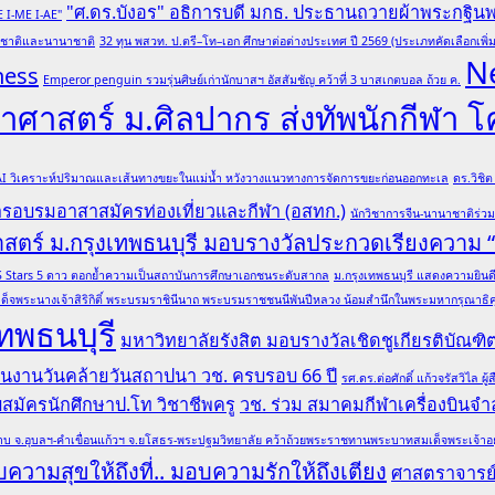
"ศ.ดร.บังอร" อธิการบดี มกธ. ประธานถวายผ้าพระกฐิน
E I-ME I-AE"
ับชาติและนานาชาติ
32 ทุน พสวท. ป.ตรี–โท–เอก ศึกษาต่อต่างประเทศ ปี 2569 (ประเภทคัดเลือกเพิ่ม
N
ness
Emperor penguin รวมรุ่นศิษย์เก่านักบาสฯ อัสสัมชัญ คว้าที่ 3 บาสเกตบอล ถ้วย ค.
ศาสตร์ ม.ศิลปากร ส่งทัพนักกีฬา 
 AI วิเคราะห์ปริมาณและเส้นทางขยะในแม่น้ำ หวังวางแนวทางการจัดการขยะก่อนออกทะเล
ดร.วิชิ
การอบรมอาสาสมัครท่องเที่ยวและกีฬา (อสทก.)
นักวิชาการจีน-นานาชาติร่ว
าสตร์ ม.กรุงเทพธนบุรี มอบรางวัลประกวดเรียงความ
ล QS Stars 5 ดาว ตอกย้ำความเป็นสถาบันการศึกษาเอกชนระดับสากล
ม.กรุงเทพธนบุรี แสดงความยินดีอ
ด็จพระนางเจ้าสิริกิติ์ พระบรมราชินีนาถ พระบรมราชชนนีพันปีหลวง น้อมสำนึกในพระมหากรุณาธิคุณ
ทพธนบุรี
มหาวิทยาลัยรังสิต มอบรางวัลเชิดชูเกียรติบั
 ในงานวันคล้ายวันสถาปนา วช. ครบรอบ 66 ปี
รศ.ดร.ต่อศักดิ์ แก้วจรัสวิไ
รับสมัครนักศึกษาป.โท วิชาชีพครู
วช. ร่วม สมาคมกีฬาเครื่องบินจำล
บ จ.อุบลฯ-คำเขื่อนแก้วฯ จ.ยโสธร-พระปฐมวิทยาลัย คว้าถ้วยพระราชทานพระบาทสมเด็จพระเจ้าอยู่หั
ความสุขให้ถึงที่.. มอบความรักให้ถึงเตียง
ศาสตราจารย์ 