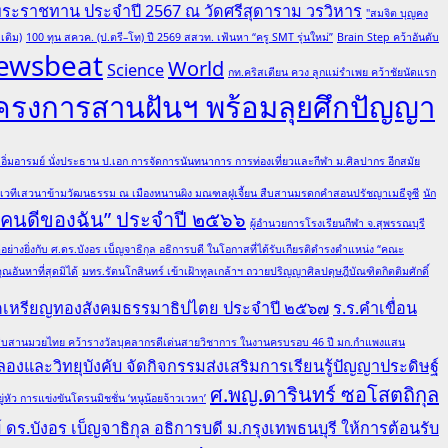
พระราชทาน ประจำปี 2567 ณ วัดศรีสุดาราม วรวิหาร
"สมจิต บุญคง
เติม)
100 ทุน สควค. (ป.ตรี–โท) ปี 2569 สสวท. เฟ้นหา “ครู SMT รุ่นใหม่”
Brain Step คว้าอันดับ
ewsbeat
World
Science
กท.คริสเตียน ควง ลูกแม่รำเพย คว้าชัยนัดแรก
โครงการสานฝันฯ พร้อมลุยศึกปัญญา
ต อิ่มอารมย์ นั่งประธาน ป.เอก การจัดการนันทนาการ การท่องเที่ยวและกีฬา ม.ศิลปากร อีกสมัย
มเวทีเสวนาข้ามวัฒนธรรม ณ เมืองหนานผิง มณฑลฝูเจี้ยน สืบสานมรดกคำสอนปรัชญาเมธีจูซี
นัก
 “คนดีของฉัน” ประจำปี ๒๕๖๖
ผู้อำนวยการโรงเรียนกีฬา จ.สุพรรณบุรี
ย่างยิ่งกับ ศ.ดร.บังอร เบ็ญจาธิกุล อธิการบดี ในโอกาสที่ได้รับเกียรติดำรงตำแหน่ง “คณะ
อันหาที่สุดมิได้
มทร.รัตนโกสินทร์ เข้าเฝ้าทูลเกล้าฯ ถวายปริญญาศิลปดุษฎีบัณฑิตกิตติมศักดิ์
ณฑิตเหรียญทองสังคมธรรมาธิปไตย ประจำปี ๒๕๖๗
ร.ร.คำเขื่อน
ล ผู้สืบสานมวยไทย คว้ารางวัลบุคลากรดีเด่นสายวิชาการ ในงานครบรอบ 46 ปี มก.กำแพงแสน
องและวิทยุบังคับ จัดกิจกรรมส่งเสริมการเรียนรู้ปัญญาประดิษฐ์
ศ.พญ.ดารินทร์ ซอโสตถิกุล
ว การแข่งขันโดรนมิชชั่น ‘หนูน้อยจ้าวเวหา’
ดร.บังอร เบ็ญจาธิกุล อธิการบดี ม.กรุงเทพธนบุรี ให้การต้อนรับ