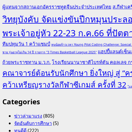
ผู้แทนจากสถานเอกอัครราชทูตจีนประจำประเทศไทย
ส.กีฬาเคร
วิทยุบังคับ จัดแข่งขันปีกหมุนป
พระเจ้าอยู่หัว 22-23 ก.ค.66 ที่ปัตต
ทีมปทุมวัน 1 คว้าแชมป์
หนูน้อยจ้าวเวหา Young Pilot Coding Challenge: Specia
แฮปปี้แลนด์เซ็นเ
ชาย รุ่นอายุไม่เกิน 14 ปี รายการ "3 Times Basketball League 2025"
ถ้วยพระราชทาน ม.ว.ก.
โรงเรียนนานาชาติไบรท์ตัน คอลเลจ กร
คณาจารย์ต้อนรับนักศึกษา ยิ่งใหญ่ สู่ 
คว้าเหรียญรางวัลกีฬาซีเกมส์ ครั้งที่ 32
“แม
Categories
ข่าวล่ามาแรง
(805)
จัดอันดับการศึกษา
(5)
ทุนดีดี
(222)