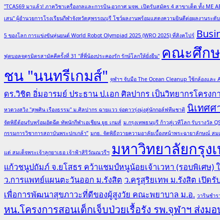
"TCAS69 มาแล้ว! ภาควิชาเครื่องกลและการบิน-อวกาศ มจพ. เปิดรับสมัคร 4 สาขาเด็ด ทั้ง ME A
เสน" ผู้อำนวยการโรงเรียนกีฬาจังหวัดสุพรรณบุรี โชว์ผลงานพร้อมแสดงความยินดีต่อผลงานระด
Busi
5 ของโลก การแข่งขันหุ่นยนต์ World Robot Olympiad 2025 (WRO 2025) ที่สิงคโปร์
คณะศึกษา
ฟุตบอลจตุรมิตรสามัคคีครั้งที่ 31 "สี่พี่น้องประคองรัก รักษ์โลกให้ยั่งยืน"
ชน "นนทรีเกมส์"
จุฬาฯ จับมือ The Ocean Cleanup ใช้กล้องและ
ดร.วิชิต อิ่มอารมย์ ประธาน ป.เอก ศิลปากร เป็นวิทยากรโครง
นิเทศศ
หวดวงสวิง "สุพศิน เรืองธรรม" ม.ศิลปากร ฉายแวว จ่อดาวรุ่งมุ่งสู่นักกอล์ฟทีมชาติ
จัดพิธีต้อนรับพร้อมอัดฉีด ทัพนักกีฬาเอเชียน ยูธ เกมส์
ม.กรุงเทพธนบุรี ก้าวสู่เวทีโลก รับรางวั
กรรมการวิชาการสถาบันพระปกเกล้า”
มกธ. จัดพิธีถวายความอาลัยเบื้องหน้าพระฉายาลักษณ์ สมเ
มหาวิทยาลัยกรุงเ
แด่ สมเด็จพระเจ้าลูกยาเธอ เจ้าฟ้าสิริวัณณวรีฯ
แก้วชนูปถัมภ์ จ.ยโสธร คว้าแชมป์หนูน้อยเจ้าเวหา (รอบพิเศษ)
ว.การแพทย์แผนตะวันออก ม.รังสิต
ว.ครูสุริยเทพ ม.รังสิต เปิด
เพื่อการพัฒนาสุขภาวะที่ดีของผู้สูงวัย คณะพยาบาล ม.อ.
วารินชำรา
หน.โครงการสอนเด็กเจ็บป่วยเรื้อรัง รพ.จุฬาฯ ส่งมอบ