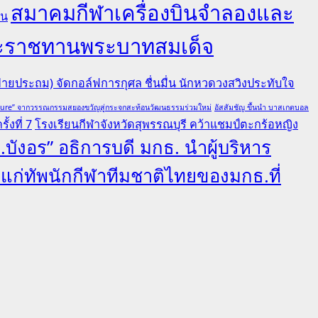
สมาคมกีฬาเครื่องบินจำลองและ
คน
ยพระราชทานพระบาทสมเด็จ
ายประถม) จัดกอล์ฟการกุศล ชื่นมื่น นักหวดวงสวิงประทับใจ
lture” จากวรรณกรรมสยองขวัญสู่กระจกสะท้อนวัฒนธรรมร่วมใหม่
อัสสัมชัญ ขึ้นนำ บาสเกตบอล
้งที่ 7
โรงเรียนกีฬาจังหวัดสุพรรณบุรี คว้าแชมป์ตะกร้อหญิง
.บังอร” อธิการบดี มกธ. นำผู้บริหาร
ลแก่ทัพนักกีฬาทีมชาติไทยของมกธ.ที่