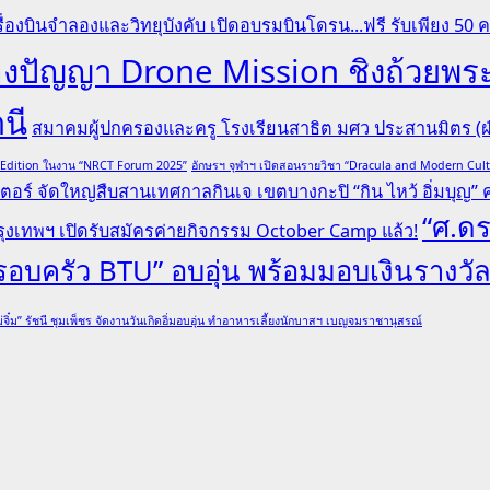
ื่องบินจำลองและวิทยุบังคับ เปิดอบรมบินโดรน...ฟรี รับเพียง 50 
ระลองปัญญา Drone Mission ชิงถ้ว
านี
สมาคมผู้ปกครองและครู โรงเรียนสาธิต มศว ประสานมิตร (ฝ่
l Edition ในงาน “NRCT Forum 2025”
อักษรฯ จุฬาฯ เปิดสอนรายวิชา “Dracula and Modern Cu
ตอร์ จัดใหญ่สืบสานเทศกาลกินเจ เขตบางกะปิ “กิน ไหว้ อิ่มบุญ” ครั
“ศ.ดร
ุงเทพฯ เปิดรับสมัครค่ายกิจกรรม October Camp แล้ว!
“ครอบครัว BTU” อบอุ่น พร้อมมอบเงินรางวั
่จิ๋ม” รัชนี ชุมเพ็ชร จัดงานวันเกิดอิ่มอบอุ่น ทำอาหารเลี้ยงนักบาสฯ เบญจมราชานุสรณ์