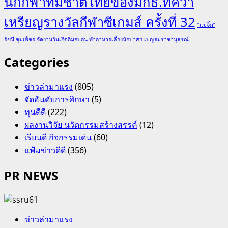
นักกีฬาทีมชาติไทยของมกธ.ที่คว้า
เหรียญรางวัลกีฬาซีเกมส์ ครั้งที่ 32
“แม่จิ๋ม”
รัชนี ชุมเพ็ชร จัดงานวันเกิดอิ่มอบอุ่น ทำอาหารเลี้ยงนักบาสฯ เบญจมราชานุสรณ์
Categories
ข่าวล่ามาแรง
(805)
จัดอันดับการศึกษา
(5)
ทุนดีดี
(222)
ผลงานวิจัย นวัตกรรมสร้างสรรค์
(12)
เรียนดี กิจกรรมเด่น
(60)
แฟ้มข่าวดีดี
(356)
PR NEWS
ข่าวล่ามาแรง