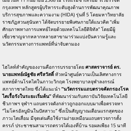
เมื่อวันที่ 11 กันยายน 2568 ณ โรงแรมชาเทรียม ริเวอร์ไซด์
กรุงเทพฯ หลักสูตรผู้บริหารระดับสูงด้านการพัฒนาคุณภาพ
บริการสุขภาพและความงาม (HIDA) รุ่นที่ 5 โดยมหาวิทยาลัย
ราชภัฏสวนสุนันทา ได้จัดบรรยายพิเศษภายใต้แนวคิด “เพิ่ม
ศักยภาพทางการแพทย์ไทยด้วยเทคโนโลยีดิจิทัล” โดยมีผู้
เชี่ยวชาญจากหลากหลายสาขามาร่วมแบ่งปันความรู้และ
นวัตกรรมทางการแพทย์ที่น่าจับตามอง
ไฮไลท์สำคัญของงานคือการบรรยายโดย
ศาสตราจารย์ ดร.
นายแพทย์ณัฐชัย ศรีสวัสดิ์
หัวหน้าศูนย์ความเป็นเลิศทางการ
แพทย์ด้านโรคไตในภาวะวิกฤต โรงพยาบาลจุฬาลงกรณ์
สภากาชาดไทย ซึ่งได้แนะนำ
“นวัตกรรมแถบตรวจคัดกรองโรค
ไตเรื้อรังในระยะเริ่มต้น”
ที่พัฒนาร่วมกับสถาบันวิจัยเทคโนโลยี
ชีวภาพฯ จุฬาฯ แถบตรวจดังกล่าวถูกออกแบบมาเพื่อตรวจหา
“ไมโครอัลบูมินในปัสสาวะ” ซึ่งเป็นสัญญาณเตือนแรกสุดของ
ภาวะไตเสื่อม มีจุดเด่นคือใช้งานง่ายเหมือนแถบตรวจการตั้ง
ครรภ์ ประชาชนสามารถตรวจได้เองที่บ้าน รอผลเพียง 15 นาที