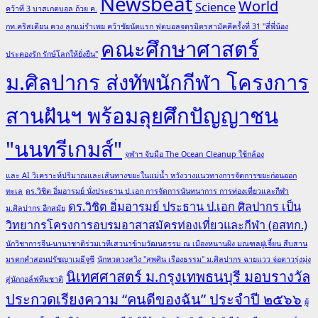
Newsbeat
World
Science
คว้าที่ 3 บาสเกตบอล ถ้วย ค.
กท.คริสเตียน ควง ลูกแม่รำเพย คว้าชัยนัดแรก ฟุตบอลจตุรมิตรสามัคคีครั้งที่ 31 "สี่พี่น้อง
คณะศึกษาศาสตร์
ประคองรัก รักษ์โลกให้ยั่งยืน"
ม.ศิลปากร ส่งทัพนักกีฬา โครงการ
สานฝันฯ พร้อมลุยศึกปัญญาชน
"นนทรีเกมส์"
จุฬาฯ จับมือ The Ocean Cleanup ใช้กล้อง
และ AI วิเคราะห์ปริมาณและเส้นทางขยะในแม่น้ำ หวังวางแนวทางการจัดการขยะก่อนออก
ทะเล
ดร.วิชิต อิ่มอารมย์ นั่งประธาน ป.เอก การจัดการนันทนาการ การท่องเที่ยวและกีฬา
ดร.วิชิต อิ่มอารมย์ ประธาน ป.เอก ศิลปากร เป็น
ม.ศิลปากร อีกสมัย
วิทยากรโครงการอบรมอาสาสมัครท่องเที่ยวและกีฬา (อสทก.)
นักวิชาการจีน-นานาชาติร่วมเวทีเสวนาข้ามวัฒนธรรม ณ เมืองหนานผิง มณฑลฝูเจี้ยน สืบสาน
มรดกคำสอนปรัชญาเมธีจูซี
นักหวดวงสวิง "สุพศิน เรืองธรรม" ม.ศิลปากร ฉายแวว จ่อดาวรุ่งมุ่ง
นิเทศศาสตร์ ม.กรุงเทพธนบุรี มอบรางวัล
สู่นักกอล์ฟทีมชาติ
ประกวดเรียงความ “คนดีของฉัน” ประจำปี ๒๕๖๖
ผู้