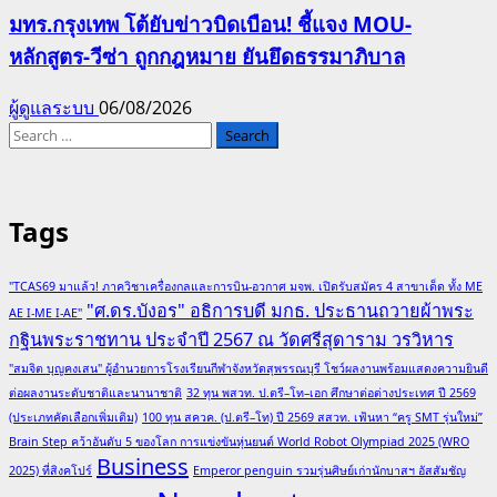
มทร.กรุงเทพ โต้ยับข่าวบิดเบือน! ชี้แจง MOU-
หลักสูตร-วีซ่า ถูกกฎหมาย ยันยึดธรรมาภิบาล
ผู้ดูแลระบบ
06/08/2026
Search
for:
Tags
"TCAS69 มาแล้ว! ภาควิชาเครื่องกลและการบิน-อวกาศ มจพ. เปิดรับสมัคร 4 สาขาเด็ด ทั้ง ME
"ศ.ดร.บังอร" อธิการบดี มกธ. ประธานถวายผ้าพระ
AE I-ME I-AE"
กฐินพระราชทาน ประจำปี 2567 ณ วัดศรีสุดาราม วรวิหาร
"สมจิต บุญคงเสน" ผู้อำนวยการโรงเรียนกีฬาจังหวัดสุพรรณบุรี โชว์ผลงานพร้อมแสดงความยินดี
ต่อผลงานระดับชาติและนานาชาติ
32 ทุน พสวท. ป.ตรี–โท–เอก ศึกษาต่อต่างประเทศ ปี 2569
(ประเภทคัดเลือกเพิ่มเติม)
100 ทุน สควค. (ป.ตรี–โท) ปี 2569 สสวท. เฟ้นหา “ครู SMT รุ่นใหม่”
Brain Step คว้าอันดับ 5 ของโลก การแข่งขันหุ่นยนต์ World Robot Olympiad 2025 (WRO
Business
2025) ที่สิงคโปร์
Emperor penguin รวมรุ่นศิษย์เก่านักบาสฯ อัสสัมชัญ