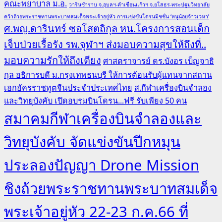
คณะพยาบาล ม.อ.
วารินชำราบ จ.อุบลฯ-คำเขื่อนแก้วฯ จ.ยโสธร-พระปฐมวิทยาลัย
คว้าถ้วยพระราชทานพระบาทสมเด็จพระเจ้าอยู่หัว การแข่งขันโดรนมิชชั่น ‘หนูน้อยจ้าวเวหา’
ศ.พญ.ดารินทร์ ซอโสตถิกุล หน.โครงการสอนเด็ก
เจ็บป่วยเรื้อรัง รพ.จุฬาฯ ส่งมอบความสุขให้ถึงที่..
มอบความรักให้ถึงเตียง
ศาสตราจารย์ ดร.บังอร เบ็ญจาธิ
กุล อธิการบดี ม.กรุงเทพธนบุรี ให้การต้อนรับผู้แทนจากสถาน
เอกอัครราชทูตจีนประจำประเทศไทย
ส.กีฬาเครื่องบินจำลอง
และวิทยุบังคับ เปิดอบรมบินโดรน...ฟรี รับเพียง 50 คน
สมาคมกีฬาเครื่องบินจำลองและ
วิทยุบังคับ จัดแข่งขันปีกหมุน
ประลองปัญญา Drone Mission
ชิงถ้วยพระราชทานพระบาทสมเด็จ
พระเจ้าอยู่หัว 22-23 ก.ค.66 ที่