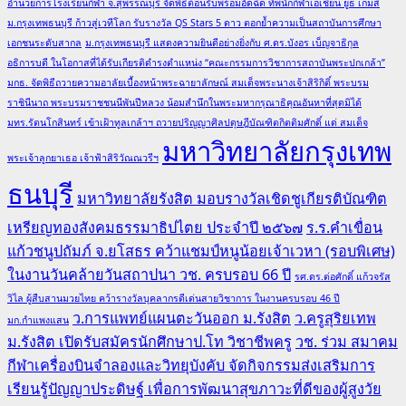
อำนวยการโรงเรียนกีฬา จ.สุพรรณบุรี จัดพิธีต้อนรับพร้อมอัดฉีด ทัพนักกีฬาเอเชียน ยูธ เกมส์
ม.กรุงเทพธนบุรี ก้าวสู่เวทีโลก รับรางวัล QS Stars 5 ดาว ตอกย้ำความเป็นสถาบันการศึกษา
เอกชนระดับสากล
ม.กรุงเทพธนบุรี แสดงความยินดีอย่างยิ่งกับ ศ.ดร.บังอร เบ็ญจาธิกุล
อธิการบดี ในโอกาสที่ได้รับเกียรติดำรงตำแหน่ง “คณะกรรมการวิชาการสถาบันพระปกเกล้า”
มกธ. จัดพิธีถวายความอาลัยเบื้องหน้าพระฉายาลักษณ์ สมเด็จพระนางเจ้าสิริกิติ์ พระบรม
ราชินีนาถ พระบรมราชชนนีพันปีหลวง น้อมสำนึกในพระมหากรุณาธิคุณอันหาที่สุดมิได้
มทร.รัตนโกสินทร์ เข้าเฝ้าทูลเกล้าฯ ถวายปริญญาศิลปดุษฎีบัณฑิตกิตติมศักดิ์ แด่ สมเด็จ
มหาวิทยาลัยกรุงเทพ
พระเจ้าลูกยาเธอ เจ้าฟ้าสิริวัณณวรีฯ
ธนบุรี
มหาวิทยาลัยรังสิต มอบรางวัลเชิดชูเกียรติบัณฑิต
เหรียญทองสังคมธรรมาธิปไตย ประจำปี ๒๕๖๗
ร.ร.คำเขื่อน
แก้วชนูปถัมภ์ จ.ยโสธร คว้าแชมป์หนูน้อยเจ้าเวหา (รอบพิเศษ)
ในงานวันคล้ายวันสถาปนา วช. ครบรอบ 66 ปี
รศ.ดร.ต่อศักดิ์ แก้วจรัส
วิไล ผู้สืบสานมวยไทย คว้ารางวัลบุคลากรดีเด่นสายวิชาการ ในงานครบรอบ 46 ปี
ว.การแพทย์แผนตะวันออก ม.รังสิต
ว.ครูสุริยเทพ
มก.กำแพงแสน
ม.รังสิต เปิดรับสมัครนักศึกษาป.โท วิชาชีพครู
วช. ร่วม สมาคม
กีฬาเครื่องบินจำลองและวิทยุบังคับ จัดกิจกรรมส่งเสริมการ
เรียนรู้ปัญญาประดิษฐ์ เพื่อการพัฒนาสุขภาวะที่ดีของผู้สูงวัย