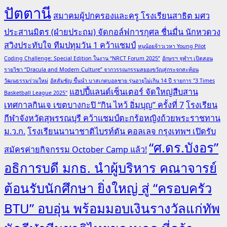
ปัตตานี
สมาคมผู้ปกครองและครู โรงเรียนสาธิต มศว
ประสานมิตร (ฝ่ายประถม) จัดกอล์ฟการกุศล ชื่นมื่น นักหวดวง
สวิงประทับใจ ทีมปทุมวัน 1 คว้าแชมป์
หนูน้อยจ้าวเวหา Young Pilot
Coding Challenge: Special Edition ในงาน “NRCT Forum 2025”
อักษรฯ จุฬาฯ เปิดสอน
รายวิชา “Dracula and Modern Culture” จากวรรณกรรมสยองขวัญสู่กระจกสะท้อน
วัฒนธรรมร่วมใหม่
อัสสัมชัญ ขึ้นนำ บาสเกตบอลชาย รุ่นอายุไม่เกิน 14 ปี รายการ "3 Times
แฮปปี้แลนด์เซ็นเตอร์ จัดใหญ่สืบสาน
Basketball League 2025"
เทศกาลกินเจ เขตบางกะปิ “กิน ไหว้ อิ่มบุญ” ครั้งที่ 7
โรงเรียน
กีฬาจังหวัดสุพรรณบุรี คว้าแชมป์ตะกร้อหญิงถ้วยพระราชทาน
ม.ว.ก.
โรงเรียนนานาชาติไบรท์ตัน คอลเลจ กรุงเทพฯ เปิดรับ
“ศ.ดร.บังอร”
สมัครค่ายกิจกรรม October Camp แล้ว!
อธิการบดี มกธ. นำผู้บริหาร คณาจารย์
ต้อนรับนักศึกษา ยิ่งใหญ่ สู่ “ครอบครัว
BTU” อบอุ่น พร้อมมอบเงินรางวัลแก่ทัพ