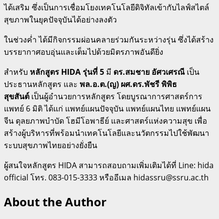
ได้เสริม ซึ่งเป็นการเชื่อมโยงเทคโนโลยีดิจิทัลเข้ากับไลฟ์สไตล์
สุขภาพในยุคปัจจุบันได้อย่างลงตัว
ในช่วงค่ำ ได้มีกิจกรรมผ่อนคลายร่วมกันระหว่างรุ่น ซึ่งได้สร้าง
บรรยากาศอบอุ่นและเต็มไปด้วยมิตรภาพอันดียิ่ง
สำหรับ
หลักสูตร HIDA รุ่นที่ 5
มี
ดร.สมชาย อัศวเศรณี
เป็น
ประธานหลักสูตร และ
พล.อ.ต.(ญ) ผศ.ดร.พัชรี พิพิธ
สุขสันต์
เป็นผู้อำนวยการหลักสูตร โดยบูรณาการศาสตร์การ
แพทย์ 6 มิติ ได้แก่ แพทย์แผนปัจจุบัน แพทย์แผนไทย แพทย์แผน
จีน ดุลยภาพบำบัด โฮมีโอพาธีย์ และศาสตร์แห่งความสุข เพื่อ
สร้างผู้บริหารที่พร้อมนำเทคโนโลยีและนวัตกรรมไปใช้พัฒนา
ระบบสุขภาพไทยอย่างยั่งยืน
ผู้สนใจหลักสูตร HIDA สามารถสอบถามเพิ่มเติมได้ที่ Line: hida
official โทร. 083-015-3333 หรืออีเมล
hidassru@ssru.ac.th
About the Author