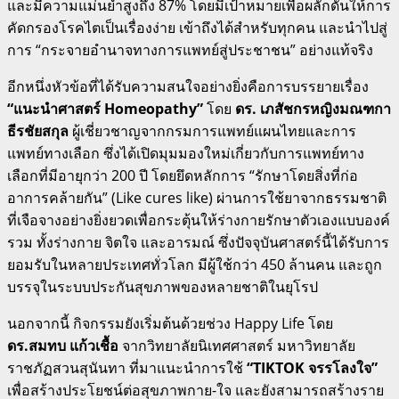
และมีความแม่นยำสูงถึง 87% โดยมีเป้าหมายเพื่อผลักดันให้การ
คัดกรองโรคไตเป็นเรื่องง่าย เข้าถึงได้สำหรับทุกคน และนำไปสู่
การ “กระจายอำนาจทางการแพทย์สู่ประชาชน” อย่างแท้จริง
อีกหนึ่งหัวข้อที่ได้รับความสนใจอย่างยิ่งคือการบรรยายเรื่อง
“แนะนำศาสตร์ Homeopathy”
โดย
ดร. เภสัชกรหญิงมณฑกา
ธีรชัยสกุล
ผู้เชี่ยวชาญจากกรมการแพทย์แผนไทยและการ
แพทย์ทางเลือก ซึ่งได้เปิดมุมมองใหม่เกี่ยวกับการแพทย์ทาง
เลือกที่มีอายุกว่า 200 ปี โดยยึดหลักการ “รักษาโดยสิ่งที่ก่อ
อาการคล้ายกัน” (Like cures like) ผ่านการใช้ยาจากธรรมชาติ
ที่เจือจางอย่างยิ่งยวดเพื่อกระตุ้นให้ร่างกายรักษาตัวเองแบบองค์
รวม ทั้งร่างกาย จิตใจ และอารมณ์ ซึ่งปัจจุบันศาสตร์นี้ได้รับการ
ยอมรับในหลายประเทศทั่วโลก มีผู้ใช้กว่า 450 ล้านคน และถูก
บรรจุในระบบประกันสุขภาพของหลายชาติในยุโรป
นอกจากนี้ กิจกรรมยังเริ่มต้นด้วยช่วง Happy Life โดย
ดร.สมทบ แก้วเชื้อ
จากวิทยาลัยนิเทศศาสตร์ มหาวิทยาลัย
ราชภัฏสวนสุนันทา ที่มาแนะนำการใช้
“TIKTOK จรรโลงใจ”
เพื่อสร้างประโยชน์ต่อสุขภาพกาย-ใจ และยังสามารถสร้างราย