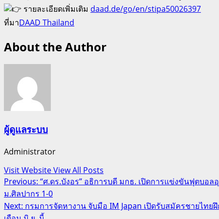
รายละเอียดเพิ่มเติม
daad.de/go/en/stipa50026397
ที่มา
DAAD Thailand
About the Author
ผู้ดูแลระบบ
Administrator
Visit Website
View All Posts
Post
Previous:
“ศ.ดร.บังอร” อธิการบดี มกธ. เปิดการแข่งขันฟุตบอลอุ
ม.ศิลปากร 1-0
navigation
Next:
กรมการจัดหางาน จับมือ IM Japan เปิดรับสมัครชายไทยฝึกง
เดือน มิ.ย. นี้