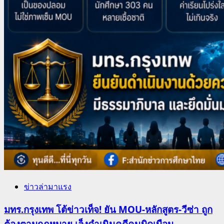
ข่าวล่ามาแรง
มทร.กรุงเทพ โต้ข่าวเท็จ! ยัน MOU-หลักสูตร-วีซ่า ถูก
ต้องตามกฎหมาย เล็งดำเนินคดีคนบิดเบือน