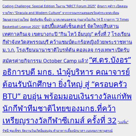
Coding Challenge: Special Edition ในงาน “NRCT Forum 2025”
อักษรฯ จุฬาฯ เปิดสอน
รายวิชา “Dracula and Modern Culture” จากวรรณกรรมสยองขวัญสู่กระจกสะท้อน
วัฒนธรรมร่วมใหม่
อัสสัมชัญ ขึ้นนำ บาสเกตบอลชาย รุ่นอายุไม่เกิน 14 ปี รายการ "3 Times
แฮปปี้แลนด์เซ็นเตอร์ จัดใหญ่สืบสาน
Basketball League 2025"
เทศกาลกินเจ เขตบางกะปิ “กิน ไหว้ อิ่มบุญ” ครั้งที่ 7
โรงเรียน
กีฬาจังหวัดสุพรรณบุรี คว้าแชมป์ตะกร้อหญิงถ้วยพระราชทาน
ม.ว.ก.
โรงเรียนนานาชาติไบรท์ตัน คอลเลจ กรุงเทพฯ เปิดรับ
“ศ.ดร.บังอร”
สมัครค่ายกิจกรรม October Camp แล้ว!
อธิการบดี มกธ. นำผู้บริหาร คณาจารย์
ต้อนรับนักศึกษา ยิ่งใหญ่ สู่ “ครอบครัว
BTU” อบอุ่น พร้อมมอบเงินรางวัลแก่ทัพ
นักกีฬาทีมชาติไทยของมกธ.ที่คว้า
เหรียญรางวัลกีฬาซีเกมส์ ครั้งที่ 32
“แม่จิ๋ม”
รัชนี ชุมเพ็ชร จัดงานวันเกิดอิ่มอบอุ่น ทำอาหารเลี้ยงนักบาสฯ เบญจมราชานุสรณ์