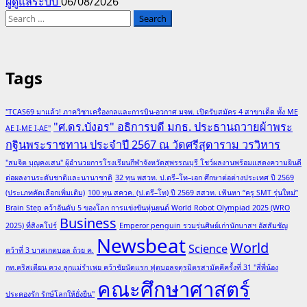
ผู้ดูแลระบบ
06/08/2026
Search
for:
Tags
"TCAS69 มาแล้ว! ภาควิชาเครื่องกลและการบิน-อวกาศ มจพ. เปิดรับสมัคร 4 สาขาเด็ด ทั้ง ME
"ศ.ดร.บังอร" อธิการบดี มกธ. ประธานถวายผ้าพระ
AE I-ME I-AE"
กฐินพระราชทาน ประจำปี 2567 ณ วัดศรีสุดาราม วรวิหาร
"สมจิต บุญคงเสน" ผู้อำนวยการโรงเรียนกีฬาจังหวัดสุพรรณบุรี โชว์ผลงานพร้อมแสดงความยินดี
ต่อผลงานระดับชาติและนานาชาติ
32 ทุน พสวท. ป.ตรี–โท–เอก ศึกษาต่อต่างประเทศ ปี 2569
(ประเภทคัดเลือกเพิ่มเติม)
100 ทุน สควค. (ป.ตรี–โท) ปี 2569 สสวท. เฟ้นหา “ครู SMT รุ่นใหม่”
Brain Step คว้าอันดับ 5 ของโลก การแข่งขันหุ่นยนต์ World Robot Olympiad 2025 (WRO
Business
2025) ที่สิงคโปร์
Emperor penguin รวมรุ่นศิษย์เก่านักบาสฯ อัสสัมชัญ
Newsbeat
World
Science
คว้าที่ 3 บาสเกตบอล ถ้วย ค.
กท.คริสเตียน ควง ลูกแม่รำเพย คว้าชัยนัดแรก ฟุตบอลจตุรมิตรสามัคคีครั้งที่ 31 "สี่พี่น้อง
คณะศึกษาศาสตร์
ประคองรัก รักษ์โลกให้ยั่งยืน"