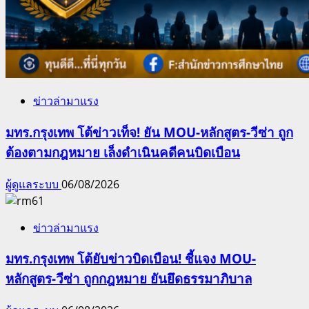
ข่าวล่ามาแรง
มทร.กรุงเทพ โต้ข่าวเท็จ! ยัน MOU-หลักสูตร-วีซ่า ถูก
ต้องตามกฎหมาย เล็งดำเนินคดีคนบิดเบือน
ผู้ดูแลระบบ
06/08/2026
ข่าวล่ามาแรง
มทร.กรุงเทพ โต้ยับข่าวบิดเบือน! ชี้แจง MOU-
หลักสูตร-วีซ่า ถูกกฎหมาย ยันยึดธรรมาภิบาล