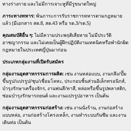
ทางร่างกาย และไม่มีการเจาะหูที่มีรูขนาดใหญ่
ภาระทางทหาร:
พ้นภาระการรับราชการทหารตามกฎหมาย
แล้ว (มีเอกสาร สด.8, สด.43 หรือ รด.3/รด.5)
คุณสมบัติอื่น ๆ:
ไม่มีความประพฤติเสียหาย ไม่มีประวัติ
อาชญากรรม
และไม่เคยเป็นผู้ฝึกปฏิบัติงานเทคนิคหรือพำนักผิด
กฎหมายในประเทศญี่ปุ่นมาก่อน
ประเภทกลุ่มงานที่เปิดรับสมัคร
กลุ่มงานอุตสาหกรรมการผลิต:
เช่น งานหล่อแบบ, งานกลึง/ปั๊ม
ขึ้นรูป/แปรรูป/ชุบ/เชื่อมโลหะ, ประกอบชิ้นส่วนอิเล็กทรอนิกส์,
บำรุงรักษาเครื่องจักร, งานพ่นสี/ทาสี, หล่อหรือขึ้นรูปพลาสติก,
ซ่อมบำรุงรักษารถยนต์ และงานแปรรูปอาหาร เป็นต้น
กลุ่มงานอุตสาหกรรมก่อสร้าง:
เช่น งานนั่งร้าน, งานก่อสร้าง
แบบหล่อ, งานก่อสร้างโครงเหล็ก, งานทำระบบกันซึม และงาน
เดินท่อ เป็นต้น