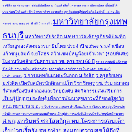
ราชินีนาถ พระบรมราชชนนีพันปีหลวง น้อมสำนึกในพระมหากรุณาธิคุณอันหาที่สุดมิได้
มทร.รัตนโกสินทร์ เข้าเฝ้าทูลเกล้าฯ ถวายปริญญาศิลปดุษฎีบัณฑิตกิตติมศักดิ์ แด่ สมเด็จ
มหาวิทยาลัยกรุงเทพ
พระเจ้าลูกยาเธอ เจ้าฟ้าสิริวัณณวรีฯ
ธนบุรี
มหาวิทยาลัยรังสิต มอบรางวัลเชิดชูเกียรติบัณฑิต
เหรียญทองสังคมธรรมาธิปไตย ประจำปี ๒๕๖๗
ร.ร.คำเขื่อน
แก้วชนูปถัมภ์ จ.ยโสธร คว้าแชมป์หนูน้อยเจ้าเวหา (รอบพิเศษ)
ในงานวันคล้ายวันสถาปนา วช. ครบรอบ 66 ปี
รศ.ดร.ต่อศักดิ์ แก้วจรัส
วิไล ผู้สืบสานมวยไทย คว้ารางวัลบุคลากรดีเด่นสายวิชาการ ในงานครบรอบ 46 ปี
ว.การแพทย์แผนตะวันออก ม.รังสิต
ว.ครูสุริยเทพ
มก.กำแพงแสน
ม.รังสิต เปิดรับสมัครนักศึกษาป.โท วิชาชีพครู
วช. ร่วม สมาคม
กีฬาเครื่องบินจำลองและวิทยุบังคับ จัดกิจกรรมส่งเสริมการ
เรียนรู้ปัญญาประดิษฐ์ เพื่อการพัฒนาสุขภาวะที่ดีของผู้สูงวัย
คณะพยาบาล ม.อ.
วารินชำราบ จ.อุบลฯ-คำเขื่อนแก้วฯ จ.ยโสธร-พระปฐมวิทยาลัย
คว้าถ้วยพระราชทานพระบาทสมเด็จพระเจ้าอยู่หัว การแข่งขันโดรนมิชชั่น ‘หนูน้อยจ้าวเวหา’
ศ.พญ.ดารินทร์ ซอโสตถิกุล หน.โครงการสอนเด็ก
เจ็บป่วยเรื้อรัง รพ.จุฬาฯ ส่งมอบความสุขให้ถึงที่..