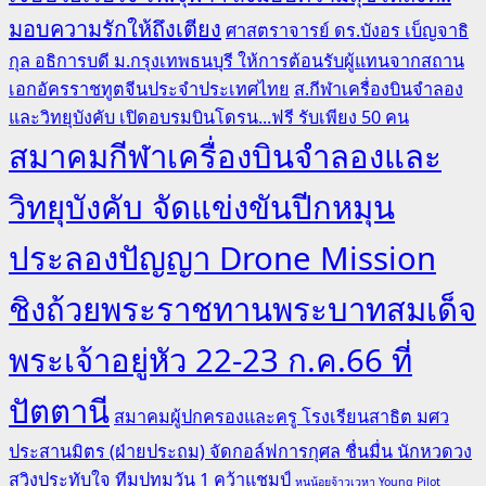
มอบความรักให้ถึงเตียง
ศาสตราจารย์ ดร.บังอร เบ็ญจาธิ
กุล อธิการบดี ม.กรุงเทพธนบุรี ให้การต้อนรับผู้แทนจากสถาน
เอกอัครราชทูตจีนประจำประเทศไทย
ส.กีฬาเครื่องบินจำลอง
และวิทยุบังคับ เปิดอบรมบินโดรน...ฟรี รับเพียง 50 คน
สมาคมกีฬาเครื่องบินจำลองและ
วิทยุบังคับ จัดแข่งขันปีกหมุน
ประลองปัญญา Drone Mission
ชิงถ้วยพระราชทานพระบาทสมเด็จ
พระเจ้าอยู่หัว 22-23 ก.ค.66 ที่
ปัตตานี
สมาคมผู้ปกครองและครู โรงเรียนสาธิต มศว
ประสานมิตร (ฝ่ายประถม) จัดกอล์ฟการกุศล ชื่นมื่น นักหวดวง
สวิงประทับใจ ทีมปทุมวัน 1 คว้าแชมป์
หนูน้อยจ้าวเวหา Young Pilot