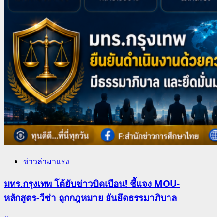
ข่าวล่ามาแรง
มทร.กรุงเทพ โต้ยับข่าวบิดเบือน! ชี้แจง MOU-
หลักสูตร-วีซ่า ถูกกฎหมาย ยันยึดธรรมาภิบาล