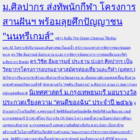
ม.ศิลปากร ส่งทัพนักกีฬา โครงการ
สานฝันฯ พร้อมลุยศึกปัญญาชน
"นนทรีเกมส์"
จุฬาฯ จับมือ The Ocean Cleanup ใช้กล้อง
และ AI วิเคราะห์ปริมาณและเส้นทางขยะในแม่น้ำ หวังวางแนวทางการจัดการขยะก่อนออก
ทะเล
ดร.วิชิต อิ่มอารมย์ นั่งประธาน ป.เอก การจัดการนันทนาการ การท่องเที่ยวและกีฬา
ดร.วิชิต อิ่มอารมย์ ประธาน ป.เอก ศิลปากร เป็น
ม.ศิลปากร อีกสมัย
วิทยากรโครงการอบรมอาสาสมัครท่องเที่ยวและกีฬา (อสทก.)
นักวิชาการจีน-นานาชาติร่วมเวทีเสวนาข้ามวัฒนธรรม ณ เมืองหนานผิง มณฑลฝูเจี้ยน สืบสาน
มรดกคำสอนปรัชญาเมธีจูซี
นักหวดวงสวิง "สุพศิน เรืองธรรม" ม.ศิลปากร ฉายแวว จ่อดาวรุ่งมุ่ง
นิเทศศาสตร์ ม.กรุงเทพธนบุรี มอบรางวัล
สู่นักกอล์ฟทีมชาติ
ประกวดเรียงความ “คนดีของฉัน” ประจำปี ๒๕๖๖
ผู้
อำนวยการโรงเรียนกีฬา จ.สุพรรณบุรี จัดพิธีต้อนรับพร้อมอัดฉีด ทัพนักกีฬาเอเชียน ยูธ เกมส์
ม.กรุงเทพธนบุรี ก้าวสู่เวทีโลก รับรางวัล QS Stars 5 ดาว ตอกย้ำความเป็นสถาบันการศึกษา
เอกชนระดับสากล
ม.กรุงเทพธนบุรี แสดงความยินดีอย่างยิ่งกับ ศ.ดร.บังอร เบ็ญจาธิกุล
อธิการบดี ในโอกาสที่ได้รับเกียรติดำรงตำแหน่ง “คณะกรรมการวิชาการสถาบันพระปกเกล้า”
มกธ. จัดพิธีถวายความอาลัยเบื้องหน้าพระฉายาลักษณ์ สมเด็จพระนางเจ้าสิริกิติ์ พระบรม