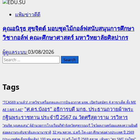
แฟ้มข่าวดีดี
คุณอนิรุธ สุขจิตต์ มอบชุดไม้กอล์ฟสนับสนุนการศึกษา
วิชากอล์ฟ คณะศึกษาศาสตร์ มหาวิทยาลัยศิลปากร
ผู้ดูแลระบบ
03/08/2026
Search
for:
Tags
"TCAS69 มาแล้ว! ภาควิชาเครื่องกลและการบิน-อวกาศ มจพ. เปิดรับสมัคร 4 สาขาเด็ด ทั้ง ME
"ศ.ดร.บังอร" อธิการบดี มกธ. ประธานถวายผ้าพระ
AE I-ME I-AE"
กฐินพระราชทาน ประจำปี 2567 ณ วัดศรีสุดาราม วรวิหาร
"สมจิต บุญคงเสน" ผู้อำนวยการโรงเรียนกีฬาจังหวัดสุพรรณบุรี โชว์ผลงานพร้อมแสดงความยินดี
ต่อผลงานระดับชาติและนานาชาติ
32 ทุน พสวท. ป.ตรี–โท–เอก ศึกษาต่อต่างประเทศ ปี 2569
(ประเภทคัดเลือกเพิ่มเติม)
100 ทุน สควค. (ป.ตรี–โท) ปี 2569 สสวท. เฟ้นหา “ครู SMT รุ่นใหม่”