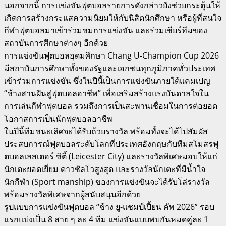
นอกจากนี้ การแข่งขันฟุตบอลรายการดังกล่าวยังช่วยกระตุ้นให้
เกิดการสร้างกระแสความนิยมให้กับนิสิตนักศึกษา หรือผู้ที่สนใจ
กีฬาฟุตบอลมาเข้าร่วมชมการแข่งขัน และร่วมเชียร์ทีมของ
สถาบันการศึกษาต่างๆ อีกด้วย
การแข่งขันฟุตบอลอุดมศึกษา Chang U-Champion Cup 2026
มีสถาบันการศึกษาทั้งของรัฐและเอกชนทุกภูมิภาคทั่วประเทศ
เข้าร่วมการแข่งขัน ซึ่งในปีนี้เป็นการแข่งขันภายใต้แคมเปญ
“ช้างสานฝันสู่ฟุตบอลอาชีพ” เพื่อเสริมสร้างแรงบันดาลใจใน
การเล่นกีฬาฟุตบอล รวมถึงการเป็นสะพานเชื่อมในการต่อยอด
โอกาสการเป็นนักฟุตบอลอาชีพ
ในปีนี้ทีมชนะเลิศจะได้รับถ้วยรางวัล พร้อมทั้งจะได้ไปสัมผัส
ประสบการณ์ฟุตบอลระดับโลกที่ประเทศอังกฤษกับทีมสโมสรฟุ
ตบอลเลสเตอร์ ซิตี้ (Leicester City) และรางวัลพิเศษมอบให้แก่
นักเตะยอดเยี่ยม ดาวซัลโวสูงสุด และรางวัลนักเตะที่มีน้ำใจ
นักกีฬา (Sport manship) ของการแข่งขันจะได้รับโล่รางวัล
พร้อมรางวัลพิเศษจากผู้สนับสนุนอีกด้วย
รูปแบบการแข่งขันฟุตบอล “ช้าง ยู-แชมป์เปี้ยน คัพ 2026” รอบ
แรกแบ่งเป็น 8 สาย ๆ ละ 4 ทีม แข่งขันแบบพบกันหมดคู่ละ 1