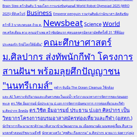
Brain Step คว้าอันดับ 5 ของโลก การแข่งขันหุ่นยนต์ World Robot Olympiad 2025 (WRO
Business
2025) ที่สิงคโปร์
Emperor penguin รวมรุ่นศิษย์เก่านักบาสฯ อัสสัมชัญ
Newsbeat
World
Science
คว้าที่ 3 บาสเกตบอล ถ้วย ค.
กท.คริสเตียน ควง ลูกแม่รำเพย คว้าชัยนัดแรก ฟุตบอลจตุรมิตรสามัคคีครั้งที่ 31 "สี่พี่น้อง
คณะศึกษาศาสตร์
ประคองรัก รักษ์โลกให้ยั่งยืน"
ม.ศิลปากร ส่งทัพนักกีฬา โครงการ
สานฝันฯ พร้อมลุยศึกปัญญาชน
"นนทรีเกมส์"
จุฬาฯ จับมือ The Ocean Cleanup ใช้กล้อง
และ AI วิเคราะห์ปริมาณและเส้นทางขยะในแม่น้ำ หวังวางแนวทางการจัดการขยะก่อนออก
ทะเล
ดร.วิชิต อิ่มอารมย์ นั่งประธาน ป.เอก การจัดการนันทนาการ การท่องเที่ยวและกีฬา
ดร.วิชิต อิ่มอารมย์ ประธาน ป.เอก ศิลปากร เป็น
ม.ศิลปากร อีกสมัย
วิทยากรโครงการอบรมอาสาสมัครท่องเที่ยวและกีฬา (อสทก.)
นักวิชาการจีน-นานาชาติร่วมเวทีเสวนาข้ามวัฒนธรรม ณ เมืองหนานผิง มณฑลฝูเจี้ยน สืบสาน
มรดกคำสอนปรัชญาเมธีจูซี
นักหวดวงสวิง "สุพศิน เรืองธรรม" ม.ศิลปากร ฉายแวว จ่อดาวรุ่งมุ่ง