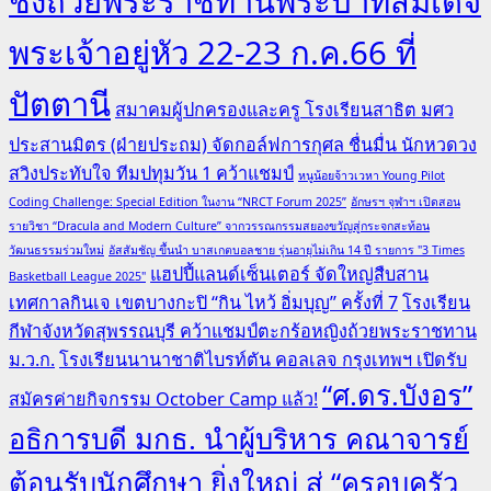
ชิงถ้วยพระราชทานพระบาทสมเด็จ
พระเจ้าอยู่หัว 22-23 ก.ค.66 ที่
ปัตตานี
สมาคมผู้ปกครองและครู โรงเรียนสาธิต มศว
ประสานมิตร (ฝ่ายประถม) จัดกอล์ฟการกุศล ชื่นมื่น นักหวดวง
สวิงประทับใจ ทีมปทุมวัน 1 คว้าแชมป์
หนูน้อยจ้าวเวหา Young Pilot
Coding Challenge: Special Edition ในงาน “NRCT Forum 2025”
อักษรฯ จุฬาฯ เปิดสอน
รายวิชา “Dracula and Modern Culture” จากวรรณกรรมสยองขวัญสู่กระจกสะท้อน
วัฒนธรรมร่วมใหม่
อัสสัมชัญ ขึ้นนำ บาสเกตบอลชาย รุ่นอายุไม่เกิน 14 ปี รายการ "3 Times
แฮปปี้แลนด์เซ็นเตอร์ จัดใหญ่สืบสาน
Basketball League 2025"
เทศกาลกินเจ เขตบางกะปิ “กิน ไหว้ อิ่มบุญ” ครั้งที่ 7
โรงเรียน
กีฬาจังหวัดสุพรรณบุรี คว้าแชมป์ตะกร้อหญิงถ้วยพระราชทาน
ม.ว.ก.
โรงเรียนนานาชาติไบรท์ตัน คอลเลจ กรุงเทพฯ เปิดรับ
“ศ.ดร.บังอร”
สมัครค่ายกิจกรรม October Camp แล้ว!
อธิการบดี มกธ. นำผู้บริหาร คณาจารย์
ต้อนรับนักศึกษา ยิ่งใหญ่ สู่ “ครอบครัว