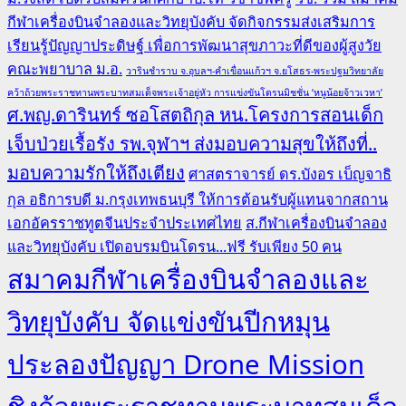
กีฬาเครื่องบินจำลองและวิทยุบังคับ จัดกิจกรรมส่งเสริมการ
เรียนรู้ปัญญาประดิษฐ์ เพื่อการพัฒนาสุขภาวะที่ดีของผู้สูงวัย
คณะพยาบาล ม.อ.
วารินชำราบ จ.อุบลฯ-คำเขื่อนแก้วฯ จ.ยโสธร-พระปฐมวิทยาลัย
คว้าถ้วยพระราชทานพระบาทสมเด็จพระเจ้าอยู่หัว การแข่งขันโดรนมิชชั่น ‘หนูน้อยจ้าวเวหา’
ศ.พญ.ดารินทร์ ซอโสตถิกุล หน.โครงการสอนเด็ก
เจ็บป่วยเรื้อรัง รพ.จุฬาฯ ส่งมอบความสุขให้ถึงที่..
มอบความรักให้ถึงเตียง
ศาสตราจารย์ ดร.บังอร เบ็ญจาธิ
กุล อธิการบดี ม.กรุงเทพธนบุรี ให้การต้อนรับผู้แทนจากสถาน
เอกอัครราชทูตจีนประจำประเทศไทย
ส.กีฬาเครื่องบินจำลอง
และวิทยุบังคับ เปิดอบรมบินโดรน...ฟรี รับเพียง 50 คน
สมาคมกีฬาเครื่องบินจำลองและ
วิทยุบังคับ จัดแข่งขันปีกหมุน
ประลองปัญญา Drone Mission