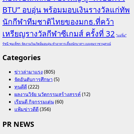
BTU” อบอุ่น พร้อมมอบเงินรางวัลแก่ทัพ
นักกีฬาทีมชาติไทยของมกธ.ที่คว้า
เหรียญรางวัลกีฬาซีเกมส์ ครั้งที่ 32
“แม่จิ๋ม”
รัชนี ชุมเพ็ชร จัดงานวันเกิดอิ่มอบอุ่น ทำอาหารเลี้ยงนักบาสฯ เบญจมราชานุสรณ์
Categories
ข่าวล่ามาแรง
(805)
จัดอันดับการศึกษา
(5)
ทุนดีดี
(222)
ผลงานวิจัย นวัตกรรมสร้างสรรค์
(12)
เรียนดี กิจกรรมเด่น
(60)
แฟ้มข่าวดีดี
(356)
PR NEWS