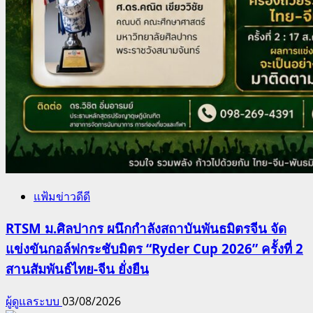
แฟ้มข่าวดีดี
RTSM ม.ศิลปากร ผนึกกำลังสถาบันพันธมิตรจีน จัด
แข่งขันกอล์ฟกระชับมิตร “Ryder Cup 2026” ครั้งที่ 2
สานสัมพันธ์ไทย-จีน ยั่งยืน
ผู้ดูแลระบบ
03/08/2026