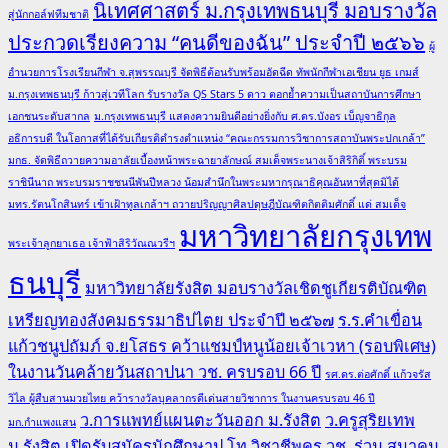
นิเทศศาสตร์ ม.กรุงเทพธนบุรี มอบรางวัล
สู่นักกอล์ฟทีมชาติ
ประกวดเรียงความ “คนดีของฉัน” ประจำปี ๒๕๖๖
ผู้
อำนวยการโรงเรียนกีฬา จ.สุพรรณบุรี จัดพิธีต้อนรับพร้อมอัดฉีด ทัพนักกีฬาเอเชียน ยูธ เกมส์
ม.กรุงเทพธนบุรี ก้าวสู่เวทีโลก รับรางวัล QS Stars 5 ดาว ตอกย้ำความเป็นสถาบันการศึกษา
เอกชนระดับสากล
ม.กรุงเทพธนบุรี แสดงความยินดีอย่างยิ่งกับ ศ.ดร.บังอร เบ็ญจาธิกุล
อธิการบดี ในโอกาสที่ได้รับเกียรติดำรงตำแหน่ง “คณะกรรมการวิชาการสถาบันพระปกเกล้า”
มกธ. จัดพิธีถวายความอาลัยเบื้องหน้าพระฉายาลักษณ์ สมเด็จพระนางเจ้าสิริกิติ์ พระบรม
ราชินีนาถ พระบรมราชชนนีพันปีหลวง น้อมสำนึกในพระมหากรุณาธิคุณอันหาที่สุดมิได้
มทร.รัตนโกสินทร์ เข้าเฝ้าทูลเกล้าฯ ถวายปริญญาศิลปดุษฎีบัณฑิตกิตติมศักดิ์ แด่ สมเด็จ
มหาวิทยาลัยกรุงเทพ
พระเจ้าลูกยาเธอ เจ้าฟ้าสิริวัณณวรีฯ
ธนบุรี
มหาวิทยาลัยรังสิต มอบรางวัลเชิดชูเกียรติบัณฑิต
เหรียญทองสังคมธรรมาธิปไตย ประจำปี ๒๕๖๗
ร.ร.คำเขื่อน
แก้วชนูปถัมภ์ จ.ยโสธร คว้าแชมป์หนูน้อยเจ้าเวหา (รอบพิเศษ)
ในงานวันคล้ายวันสถาปนา วช. ครบรอบ 66 ปี
รศ.ดร.ต่อศักดิ์ แก้วจรัส
วิไล ผู้สืบสานมวยไทย คว้ารางวัลบุคลากรดีเด่นสายวิชาการ ในงานครบรอบ 46 ปี
ว.การแพทย์แผนตะวันออก ม.รังสิต
ว.ครูสุริยเทพ
มก.กำแพงแสน
ม.รังสิต เปิดรับสมัครนักศึกษาป.โท วิชาชีพครู
วช. ร่วม สมาคม