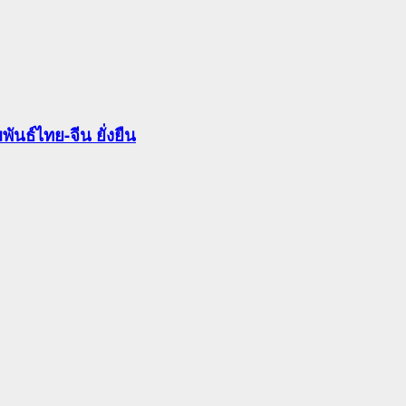
นธ์ไทย-จีน ยั่งยืน