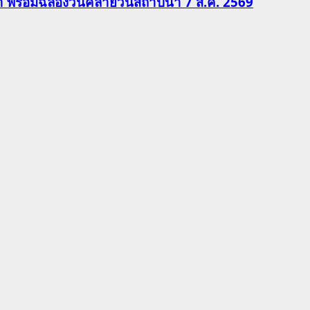
ีฬา พร้อมฉลองวันคล้ายวันสถาปนา 7 ส.ค. 2569