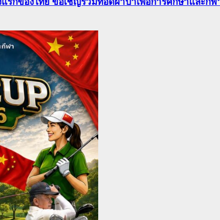
าแห่งแรกของไทย ขอเชิญร่วมทอดผ้าป่าเพื่อการศึกษาและก