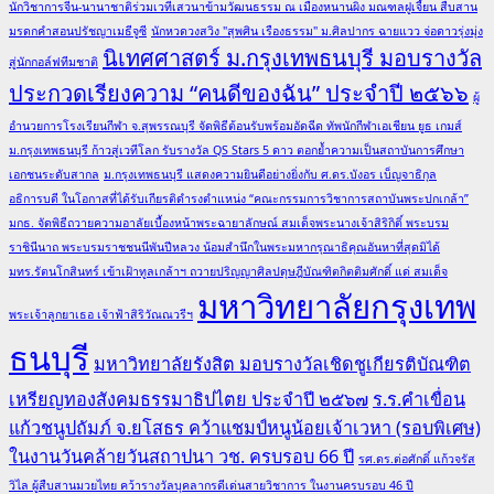
นักวิชาการจีน-นานาชาติร่วมเวทีเสวนาข้ามวัฒนธรรม ณ เมืองหนานผิง มณฑลฝูเจี้ยน สืบสาน
มรดกคำสอนปรัชญาเมธีจูซี
นักหวดวงสวิง "สุพศิน เรืองธรรม" ม.ศิลปากร ฉายแวว จ่อดาวรุ่งมุ่ง
นิเทศศาสตร์ ม.กรุงเทพธนบุรี มอบรางวัล
สู่นักกอล์ฟทีมชาติ
ประกวดเรียงความ “คนดีของฉัน” ประจำปี ๒๕๖๖
ผู้
อำนวยการโรงเรียนกีฬา จ.สุพรรณบุรี จัดพิธีต้อนรับพร้อมอัดฉีด ทัพนักกีฬาเอเชียน ยูธ เกมส์
ม.กรุงเทพธนบุรี ก้าวสู่เวทีโลก รับรางวัล QS Stars 5 ดาว ตอกย้ำความเป็นสถาบันการศึกษา
เอกชนระดับสากล
ม.กรุงเทพธนบุรี แสดงความยินดีอย่างยิ่งกับ ศ.ดร.บังอร เบ็ญจาธิกุล
อธิการบดี ในโอกาสที่ได้รับเกียรติดำรงตำแหน่ง “คณะกรรมการวิชาการสถาบันพระปกเกล้า”
มกธ. จัดพิธีถวายความอาลัยเบื้องหน้าพระฉายาลักษณ์ สมเด็จพระนางเจ้าสิริกิติ์ พระบรม
ราชินีนาถ พระบรมราชชนนีพันปีหลวง น้อมสำนึกในพระมหากรุณาธิคุณอันหาที่สุดมิได้
มทร.รัตนโกสินทร์ เข้าเฝ้าทูลเกล้าฯ ถวายปริญญาศิลปดุษฎีบัณฑิตกิตติมศักดิ์ แด่ สมเด็จ
มหาวิทยาลัยกรุงเทพ
พระเจ้าลูกยาเธอ เจ้าฟ้าสิริวัณณวรีฯ
ธนบุรี
มหาวิทยาลัยรังสิต มอบรางวัลเชิดชูเกียรติบัณฑิต
เหรียญทองสังคมธรรมาธิปไตย ประจำปี ๒๕๖๗
ร.ร.คำเขื่อน
แก้วชนูปถัมภ์ จ.ยโสธร คว้าแชมป์หนูน้อยเจ้าเวหา (รอบพิเศษ)
ในงานวันคล้ายวันสถาปนา วช. ครบรอบ 66 ปี
รศ.ดร.ต่อศักดิ์ แก้วจรัส
วิไล ผู้สืบสานมวยไทย คว้ารางวัลบุคลากรดีเด่นสายวิชาการ ในงานครบรอบ 46 ปี