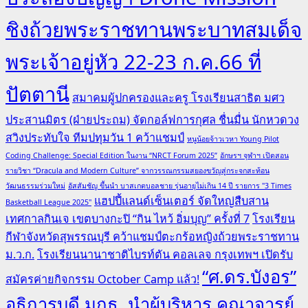
ชิงถ้วยพระราชทานพระบาทสมเด็จ
พระเจ้าอยู่หัว 22-23 ก.ค.66 ที่
ปัตตานี
สมาคมผู้ปกครองและครู โรงเรียนสาธิต มศว
ประสานมิตร (ฝ่ายประถม) จัดกอล์ฟการกุศล ชื่นมื่น นักหวดวง
สวิงประทับใจ ทีมปทุมวัน 1 คว้าแชมป์
หนูน้อยจ้าวเวหา Young Pilot
Coding Challenge: Special Edition ในงาน “NRCT Forum 2025”
อักษรฯ จุฬาฯ เปิดสอน
รายวิชา “Dracula and Modern Culture” จากวรรณกรรมสยองขวัญสู่กระจกสะท้อน
วัฒนธรรมร่วมใหม่
อัสสัมชัญ ขึ้นนำ บาสเกตบอลชาย รุ่นอายุไม่เกิน 14 ปี รายการ "3 Times
แฮปปี้แลนด์เซ็นเตอร์ จัดใหญ่สืบสาน
Basketball League 2025"
เทศกาลกินเจ เขตบางกะปิ “กิน ไหว้ อิ่มบุญ” ครั้งที่ 7
โรงเรียน
กีฬาจังหวัดสุพรรณบุรี คว้าแชมป์ตะกร้อหญิงถ้วยพระราชทาน
ม.ว.ก.
โรงเรียนนานาชาติไบรท์ตัน คอลเลจ กรุงเทพฯ เปิดรับ
“ศ.ดร.บังอร”
สมัครค่ายกิจกรรม October Camp แล้ว!
อธิการบดี มกธ. นำผู้บริหาร คณาจารย์