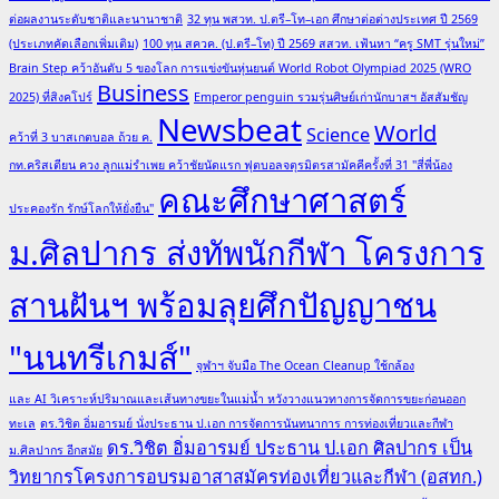
ต่อผลงานระดับชาติและนานาชาติ
32 ทุน พสวท. ป.ตรี–โท–เอก ศึกษาต่อต่างประเทศ ปี 2569
(ประเภทคัดเลือกเพิ่มเติม)
100 ทุน สควค. (ป.ตรี–โท) ปี 2569 สสวท. เฟ้นหา “ครู SMT รุ่นใหม่”
Brain Step คว้าอันดับ 5 ของโลก การแข่งขันหุ่นยนต์ World Robot Olympiad 2025 (WRO
Business
2025) ที่สิงคโปร์
Emperor penguin รวมรุ่นศิษย์เก่านักบาสฯ อัสสัมชัญ
Newsbeat
World
Science
คว้าที่ 3 บาสเกตบอล ถ้วย ค.
กท.คริสเตียน ควง ลูกแม่รำเพย คว้าชัยนัดแรก ฟุตบอลจตุรมิตรสามัคคีครั้งที่ 31 "สี่พี่น้อง
คณะศึกษาศาสตร์
ประคองรัก รักษ์โลกให้ยั่งยืน"
ม.ศิลปากร ส่งทัพนักกีฬา โครงการ
สานฝันฯ พร้อมลุยศึกปัญญาชน
"นนทรีเกมส์"
จุฬาฯ จับมือ The Ocean Cleanup ใช้กล้อง
และ AI วิเคราะห์ปริมาณและเส้นทางขยะในแม่น้ำ หวังวางแนวทางการจัดการขยะก่อนออก
ทะเล
ดร.วิชิต อิ่มอารมย์ นั่งประธาน ป.เอก การจัดการนันทนาการ การท่องเที่ยวและกีฬา
ดร.วิชิต อิ่มอารมย์ ประธาน ป.เอก ศิลปากร เป็น
ม.ศิลปากร อีกสมัย
วิทยากรโครงการอบรมอาสาสมัครท่องเที่ยวและกีฬา (อสทก.)