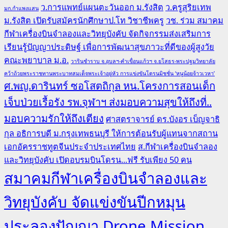
ว.การแพทย์แผนตะวันออก ม.รังสิต
ว.ครูสุริยเทพ
มก.กำแพงแสน
ม.รังสิต เปิดรับสมัครนักศึกษาป.โท วิชาชีพครู
วช. ร่วม สมาคม
กีฬาเครื่องบินจำลองและวิทยุบังคับ จัดกิจกรรมส่งเสริมการ
เรียนรู้ปัญญาประดิษฐ์ เพื่อการพัฒนาสุขภาวะที่ดีของผู้สูงวัย
คณะพยาบาล ม.อ.
วารินชำราบ จ.อุบลฯ-คำเขื่อนแก้วฯ จ.ยโสธร-พระปฐมวิทยาลัย
คว้าถ้วยพระราชทานพระบาทสมเด็จพระเจ้าอยู่หัว การแข่งขันโดรนมิชชั่น ‘หนูน้อยจ้าวเวหา’
ศ.พญ.ดารินทร์ ซอโสตถิกุล หน.โครงการสอนเด็ก
เจ็บป่วยเรื้อรัง รพ.จุฬาฯ ส่งมอบความสุขให้ถึงที่..
มอบความรักให้ถึงเตียง
ศาสตราจารย์ ดร.บังอร เบ็ญจาธิ
กุล อธิการบดี ม.กรุงเทพธนบุรี ให้การต้อนรับผู้แทนจากสถาน
เอกอัครราชทูตจีนประจำประเทศไทย
ส.กีฬาเครื่องบินจำลอง
และวิทยุบังคับ เปิดอบรมบินโดรน...ฟรี รับเพียง 50 คน
สมาคมกีฬาเครื่องบินจำลองและ
วิทยุบังคับ จัดแข่งขันปีกหมุน
ประลองปัญญา Drone Mission