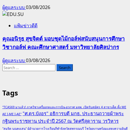
ผู้ดูแลระบบ
03/08/2026
แฟ้มข่าวดีดี
คุณอนิรุธ สุขจิตต์ มอบชุดไม้กอล์ฟสนับสนุนการศึกษา
วิชากอล์ฟ คณะศึกษาศาสตร์ มหาวิทยาลัยศิลปากร
ผู้ดูแลระบบ
03/08/2026
Search
for:
Tags
"TCAS69 มาแล้ว! ภาควิชาเครื่องกลและการบิน-อวกาศ มจพ. เปิดรับสมัคร 4 สาขาเด็ด ทั้ง ME
"ศ.ดร.บังอร" อธิการบดี มกธ. ประธานถวายผ้าพระ
AE I-ME I-AE"
กฐินพระราชทาน ประจำปี 2567 ณ วัดศรีสุดาราม วรวิหาร
"สมจิต บุญคงเสน" ผู้อำนวยการโรงเรียนกีฬาจังหวัดสุพรรณบุรี โชว์ผลงานพร้อมแสดงความยินดี