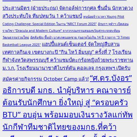
ประสานมิตร (ฝ่ายประถม) จัดกอล์ฟการกุศล ชื่นมื่น นักหวดวง
สวิงประทับใจ ทีมปทุมวัน 1 คว้าแชมป์
หนูน้อยจ้าวเวหา Young Pilot
Coding Challenge: Special Edition ในงาน “NRCT Forum 2025”
อักษรฯ จุฬาฯ เปิดสอน
รายวิชา “Dracula and Modern Culture” จากวรรณกรรมสยองขวัญสู่กระจกสะท้อน
วัฒนธรรมร่วมใหม่
อัสสัมชัญ ขึ้นนำ บาสเกตบอลชาย รุ่นอายุไม่เกิน 14 ปี รายการ "3 Times
แฮปปี้แลนด์เซ็นเตอร์ จัดใหญ่สืบสาน
Basketball League 2025"
เทศกาลกินเจ เขตบางกะปิ “กิน ไหว้ อิ่มบุญ” ครั้งที่ 7
โรงเรียน
กีฬาจังหวัดสุพรรณบุรี คว้าแชมป์ตะกร้อหญิงถ้วยพระราชทาน
ม.ว.ก.
โรงเรียนนานาชาติไบรท์ตัน คอลเลจ กรุงเทพฯ เปิดรับ
“ศ.ดร.บังอร”
สมัครค่ายกิจกรรม October Camp แล้ว!
อธิการบดี มกธ. นำผู้บริหาร คณาจารย์
ต้อนรับนักศึกษา ยิ่งใหญ่ สู่ “ครอบครัว
BTU” อบอุ่น พร้อมมอบเงินรางวัลแก่ทัพ
นักกีฬาทีมชาติไทยของมกธ.ที่คว้า