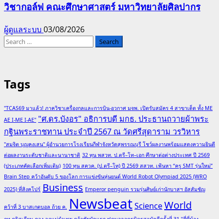
วิชากอล์ฟ คณะศึกษาศาสตร์ มหาวิทยาลัยศิลปากร
ผู้ดูแลระบบ
03/08/2026
Search
for:
Tags
"TCAS69 มาแล้ว! ภาควิชาเครื่องกลและการบิน-อวกาศ มจพ. เปิดรับสมัคร 4 สาขาเด็ด ทั้ง ME
"ศ.ดร.บังอร" อธิการบดี มกธ. ประธานถวายผ้าพระ
AE I-ME I-AE"
กฐินพระราชทาน ประจำปี 2567 ณ วัดศรีสุดาราม วรวิหาร
"สมจิต บุญคงเสน" ผู้อำนวยการโรงเรียนกีฬาจังหวัดสุพรรณบุรี โชว์ผลงานพร้อมแสดงความยินดี
ต่อผลงานระดับชาติและนานาชาติ
32 ทุน พสวท. ป.ตรี–โท–เอก ศึกษาต่อต่างประเทศ ปี 2569
(ประเภทคัดเลือกเพิ่มเติม)
100 ทุน สควค. (ป.ตรี–โท) ปี 2569 สสวท. เฟ้นหา “ครู SMT รุ่นใหม่”
Brain Step คว้าอันดับ 5 ของโลก การแข่งขันหุ่นยนต์ World Robot Olympiad 2025 (WRO
Business
2025) ที่สิงคโปร์
Emperor penguin รวมรุ่นศิษย์เก่านักบาสฯ อัสสัมชัญ
Newsbeat
World
Science
คว้าที่ 3 บาสเกตบอล ถ้วย ค.
กท.คริสเตียน ควง ลูกแม่รำเพย คว้าชัยนัดแรก ฟุตบอลจตุรมิตรสามัคคีครั้งที่ 31 "สี่พี่น้อง