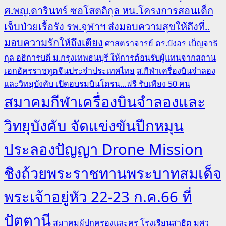
ศ.พญ.ดารินทร์ ซอโสตถิกุล หน.โครงการสอนเด็ก
เจ็บป่วยเรื้อรัง รพ.จุฬาฯ ส่งมอบความสุขให้ถึงที่..
มอบความรักให้ถึงเตียง
ศาสตราจารย์ ดร.บังอร เบ็ญจาธิ
กุล อธิการบดี ม.กรุงเทพธนบุรี ให้การต้อนรับผู้แทนจากสถาน
เอกอัครราชทูตจีนประจำประเทศไทย
ส.กีฬาเครื่องบินจำลอง
และวิทยุบังคับ เปิดอบรมบินโดรน...ฟรี รับเพียง 50 คน
สมาคมกีฬาเครื่องบินจำลองและ
วิทยุบังคับ จัดแข่งขันปีกหมุน
ประลองปัญญา Drone Mission
ชิงถ้วยพระราชทานพระบาทสมเด็จ
พระเจ้าอยู่หัว 22-23 ก.ค.66 ที่
ปัตตานี
สมาคมผู้ปกครองและครู โรงเรียนสาธิต มศว