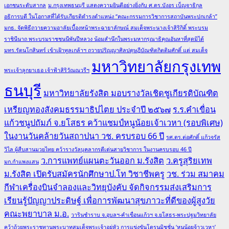
เอกชนระดับสากล
ม.กรุงเทพธนบุรี แสดงความยินดีอย่างยิ่งกับ ศ.ดร.บังอร เบ็ญจาธิกุล
อธิการบดี ในโอกาสที่ได้รับเกียรติดำรงตำแหน่ง “คณะกรรมการวิชาการสถาบันพระปกเกล้า”
มกธ. จัดพิธีถวายความอาลัยเบื้องหน้าพระฉายาลักษณ์ สมเด็จพระนางเจ้าสิริกิติ์ พระบรม
ราชินีนาถ พระบรมราชชนนีพันปีหลวง น้อมสำนึกในพระมหากรุณาธิคุณอันหาที่สุดมิได้
มทร.รัตนโกสินทร์ เข้าเฝ้าทูลเกล้าฯ ถวายปริญญาศิลปดุษฎีบัณฑิตกิตติมศักดิ์ แด่ สมเด็จ
มหาวิทยาลัยกรุงเทพ
พระเจ้าลูกยาเธอ เจ้าฟ้าสิริวัณณวรีฯ
ธนบุรี
มหาวิทยาลัยรังสิต มอบรางวัลเชิดชูเกียรติบัณฑิต
เหรียญทองสังคมธรรมาธิปไตย ประจำปี ๒๕๖๗
ร.ร.คำเขื่อน
แก้วชนูปถัมภ์ จ.ยโสธร คว้าแชมป์หนูน้อยเจ้าเวหา (รอบพิเศษ)
ในงานวันคล้ายวันสถาปนา วช. ครบรอบ 66 ปี
รศ.ดร.ต่อศักดิ์ แก้วจรัส
วิไล ผู้สืบสานมวยไทย คว้ารางวัลบุคลากรดีเด่นสายวิชาการ ในงานครบรอบ 46 ปี
ว.การแพทย์แผนตะวันออก ม.รังสิต
ว.ครูสุริยเทพ
มก.กำแพงแสน
ม.รังสิต เปิดรับสมัครนักศึกษาป.โท วิชาชีพครู
วช. ร่วม สมาคม
กีฬาเครื่องบินจำลองและวิทยุบังคับ จัดกิจกรรมส่งเสริมการ
เรียนรู้ปัญญาประดิษฐ์ เพื่อการพัฒนาสุขภาวะที่ดีของผู้สูงวัย
คณะพยาบาล ม.อ.
วารินชำราบ จ.อุบลฯ-คำเขื่อนแก้วฯ จ.ยโสธร-พระปฐมวิทยาลัย
คว้าถ้วยพระราชทานพระบาทสมเด็จพระเจ้าอยู่หัว การแข่งขันโดรนมิชชั่น ‘หนูน้อยจ้าวเวหา’