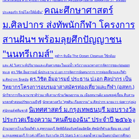
คณะศึกษาศาสตร์
ประคองรัก รักษ์โลกให้ยั่งยืน"
ม.ศิลปากร ส่งทัพนักกีฬา โครงการ
สานฝันฯ พร้อมลุยศึกปัญญาชน
"นนทรีเกมส์"
จุฬาฯ จับมือ The Ocean Cleanup ใช้กล้อง
และ AI วิเคราะห์ปริมาณและเส้นทางขยะในแม่น้ำ หวังวางแนวทางการจัดการขยะก่อนออก
ทะเล
ดร.วิชิต อิ่มอารมย์ นั่งประธาน ป.เอก การจัดการนันทนาการ การท่องเที่ยวและกีฬา
ดร.วิชิต อิ่มอารมย์ ประธาน ป.เอก ศิลปากร เป็น
ม.ศิลปากร อีกสมัย
วิทยากรโครงการอบรมอาสาสมัครท่องเที่ยวและกีฬา (อสทก.)
นักวิชาการจีน-นานาชาติร่วมเวทีเสวนาข้ามวัฒนธรรม ณ เมืองหนานผิง มณฑลฝูเจี้ยน สืบสาน
มรดกคำสอนปรัชญาเมธีจูซี
นักหวดวงสวิง "สุพศิน เรืองธรรม" ม.ศิลปากร ฉายแวว จ่อดาวรุ่งมุ่ง
นิเทศศาสตร์ ม.กรุงเทพธนบุรี มอบรางวัล
สู่นักกอล์ฟทีมชาติ
ประกวดเรียงความ “คนดีของฉัน” ประจำปี ๒๕๖๖
ผู้
อำนวยการโรงเรียนกีฬา จ.สุพรรณบุรี จัดพิธีต้อนรับพร้อมอัดฉีด ทัพนักกีฬาเอเชียน ยูธ เกมส์
ม.กรุงเทพธนบุรี ก้าวสู่เวทีโลก รับรางวัล QS Stars 5 ดาว ตอกย้ำความเป็นสถาบันการศึกษา