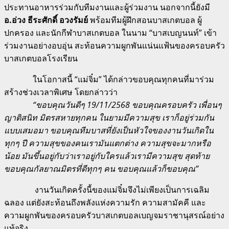
ประทานอาหารร่วมกับทีมงานและผู้ร่วมงาน นอกจากนี้ยังมี
อ.อ่วง ธีระศักดิ์ อวงรัมย์
พร้อมทีมผู้ฝึกสอนบาสเกตบอล ผู้
ปกครอง และนักกีฬาบาสเกตบอล ในนาม “บาสเบญนนท์” เข้า
ร่วมงานอย่างอบอุ่น สะท้อนความผูกพันแน่นแฟ้นของครอบครัว
บาสเกตบอลโรงเรียน
ในโอกาสนี้ “แม่จิ๋ม” ได้กล่าวขอบคุณทุกคนที่มาร่วม
สร้างช่วงเวลาพิเศษ โดยกล่าวว่า
“ขอบคุณวันดีๆ 19/11/2568 ขอบคุณครอบครัว เพื่อนๆ
ญาติสนิท มิตรสหายทุกคน ในยามมีความสุข เราก็อยู่ร่วมกัน
แบบเสมอมา ขอบคุณทีมบาสที่ยังเป็นหัวใจของงานวันเกิดใน
ทุกๆ ปี ความสุขของคนเรามันแตกต่าง ความสุขจะมากหรือ
น้อย มันขึ้นอยู่กับว่าเราอยู่กับใครแล้วเรามีความสุข สุดท้าย
ขอบคุณกัลยาณมิตรที่ดีทุกๆ คน ขอบคุณแล้วก็ขอบคุณ”
งานวันเกิดครั้งนี้ของแม่จิ๋มจึงไม่เพียงเป็นการเฉลิม
ฉลอง แต่ยังสะท้อนถึงพลังแห่งความรัก ความสามัคคี และ
ความผูกพันของครอบครัวบาสเกตบอลเบญจมราชานุสรณ์อย่าง
แท้จริง