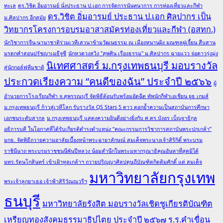
ทะเล
ดร.วิชิต อิ่มอารมย์ นั่งประธาน ป.เอก การจัดการนันทนาการ การท่องเที่ยวและกีฬา
ดร.วิชิต อิ่มอารมย์ ประธาน ป.เอก ศิลปากร เป็น
ม.ศิลปากร อีกสมัย
วิทยากรโครงการอบรมอาสาสมัครท่องเที่ยวและกีฬา (อสทก.)
นักวิชาการจีน-นานาชาติร่วมเวทีเสวนาข้ามวัฒนธรรม ณ เมืองหนานผิง มณฑลฝูเจี้ยน สืบสาน
มรดกคำสอนปรัชญาเมธีจูซี
นักหวดวงสวิง "สุพศิน เรืองธรรม" ม.ศิลปากร ฉายแวว จ่อดาวรุ่งมุ่ง
นิเทศศาสตร์ ม.กรุงเทพธนบุรี มอบรางวัล
สู่นักกอล์ฟทีมชาติ
ประกวดเรียงความ “คนดีของฉัน” ประจำปี ๒๕๖๖
ผู้
อำนวยการโรงเรียนกีฬา จ.สุพรรณบุรี จัดพิธีต้อนรับพร้อมอัดฉีด ทัพนักกีฬาเอเชียน ยูธ เกมส์
ม.กรุงเทพธนบุรี ก้าวสู่เวทีโลก รับรางวัล QS Stars 5 ดาว ตอกย้ำความเป็นสถาบันการศึกษา
เอกชนระดับสากล
ม.กรุงเทพธนบุรี แสดงความยินดีอย่างยิ่งกับ ศ.ดร.บังอร เบ็ญจาธิกุล
อธิการบดี ในโอกาสที่ได้รับเกียรติดำรงตำแหน่ง “คณะกรรมการวิชาการสถาบันพระปกเกล้า”
มกธ. จัดพิธีถวายความอาลัยเบื้องหน้าพระฉายาลักษณ์ สมเด็จพระนางเจ้าสิริกิติ์ พระบรม
ราชินีนาถ พระบรมราชชนนีพันปีหลวง น้อมสำนึกในพระมหากรุณาธิคุณอันหาที่สุดมิได้
มทร.รัตนโกสินทร์ เข้าเฝ้าทูลเกล้าฯ ถวายปริญญาศิลปดุษฎีบัณฑิตกิตติมศักดิ์ แด่ สมเด็จ
มหาวิทยาลัยกรุงเทพ
พระเจ้าลูกยาเธอ เจ้าฟ้าสิริวัณณวรีฯ
ธนบุรี
มหาวิทยาลัยรังสิต มอบรางวัลเชิดชูเกียรติบัณฑิต
เหรียญทองสังคมธรรมาธิปไตย ประจำปี ๒๕๖๗
ร.ร.คำเขื่อน