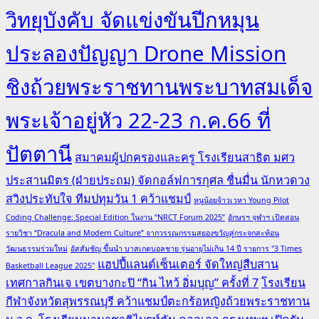
วิทยุบังคับ จัดแข่งขันปีกหมุน
ประลองปัญญา Drone Mission
ชิงถ้วยพระราชทานพระบาทสมเด็จ
พระเจ้าอยู่หัว 22-23 ก.ค.66 ที่
ปัตตานี
สมาคมผู้ปกครองและครู โรงเรียนสาธิต มศว
ประสานมิตร (ฝ่ายประถม) จัดกอล์ฟการกุศล ชื่นมื่น นักหวดวง
สวิงประทับใจ ทีมปทุมวัน 1 คว้าแชมป์
หนูน้อยจ้าวเวหา Young Pilot
Coding Challenge: Special Edition ในงาน “NRCT Forum 2025”
อักษรฯ จุฬาฯ เปิดสอน
รายวิชา “Dracula and Modern Culture” จากวรรณกรรมสยองขวัญสู่กระจกสะท้อน
วัฒนธรรมร่วมใหม่
อัสสัมชัญ ขึ้นนำ บาสเกตบอลชาย รุ่นอายุไม่เกิน 14 ปี รายการ "3 Times
แฮปปี้แลนด์เซ็นเตอร์ จัดใหญ่สืบสาน
Basketball League 2025"
เทศกาลกินเจ เขตบางกะปิ “กิน ไหว้ อิ่มบุญ” ครั้งที่ 7
โรงเรียน
กีฬาจังหวัดสุพรรณบุรี คว้าแชมป์ตะกร้อหญิงถ้วยพระราชทาน