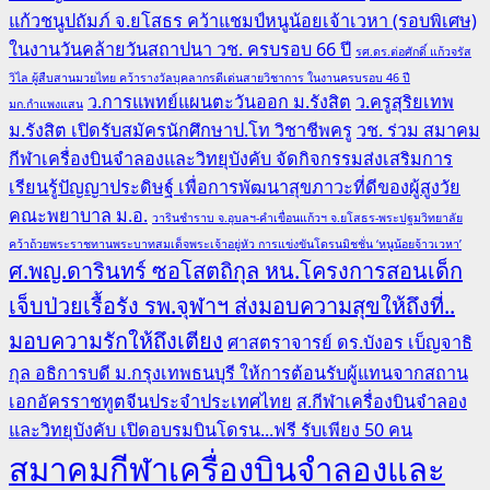
แก้วชนูปถัมภ์ จ.ยโสธร คว้าแชมป์หนูน้อยเจ้าเวหา (รอบพิเศษ)
ในงานวันคล้ายวันสถาปนา วช. ครบรอบ 66 ปี
รศ.ดร.ต่อศักดิ์ แก้วจรัส
วิไล ผู้สืบสานมวยไทย คว้ารางวัลบุคลากรดีเด่นสายวิชาการ ในงานครบรอบ 46 ปี
ว.การแพทย์แผนตะวันออก ม.รังสิต
ว.ครูสุริยเทพ
มก.กำแพงแสน
ม.รังสิต เปิดรับสมัครนักศึกษาป.โท วิชาชีพครู
วช. ร่วม สมาคม
กีฬาเครื่องบินจำลองและวิทยุบังคับ จัดกิจกรรมส่งเสริมการ
เรียนรู้ปัญญาประดิษฐ์ เพื่อการพัฒนาสุขภาวะที่ดีของผู้สูงวัย
คณะพยาบาล ม.อ.
วารินชำราบ จ.อุบลฯ-คำเขื่อนแก้วฯ จ.ยโสธร-พระปฐมวิทยาลัย
คว้าถ้วยพระราชทานพระบาทสมเด็จพระเจ้าอยู่หัว การแข่งขันโดรนมิชชั่น ‘หนูน้อยจ้าวเวหา’
ศ.พญ.ดารินทร์ ซอโสตถิกุล หน.โครงการสอนเด็ก
เจ็บป่วยเรื้อรัง รพ.จุฬาฯ ส่งมอบความสุขให้ถึงที่..
มอบความรักให้ถึงเตียง
ศาสตราจารย์ ดร.บังอร เบ็ญจาธิ
กุล อธิการบดี ม.กรุงเทพธนบุรี ให้การต้อนรับผู้แทนจากสถาน
เอกอัครราชทูตจีนประจำประเทศไทย
ส.กีฬาเครื่องบินจำลอง
และวิทยุบังคับ เปิดอบรมบินโดรน...ฟรี รับเพียง 50 คน
สมาคมกีฬาเครื่องบินจำลองและ