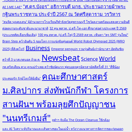
"ศ.ดร.บังอร" อธิการบดี มกธ. ประธานถวายผ้าพระ
AE I-ME I-AE"
กฐินพระราชทาน ประจำปี 2567 ณ วัดศรีสุดาราม วรวิหาร
"สมจิต บุญคงเสน" ผู้อำนวยการโรงเรียนกีฬาจังหวัดสุพรรณบุรี โชว์ผลงานพร้อมแสดงความยินดี
ต่อผลงานระดับชาติและนานาชาติ
32 ทุน พสวท. ป.ตรี–โท–เอก ศึกษาต่อต่างประเทศ ปี 2569
(ประเภทคัดเลือกเพิ่มเติม)
100 ทุน สควค. (ป.ตรี–โท) ปี 2569 สสวท. เฟ้นหา “ครู SMT รุ่นใหม่”
Brain Step คว้าอันดับ 5 ของโลก การแข่งขันหุ่นยนต์ World Robot Olympiad 2025 (WRO
Business
2025) ที่สิงคโปร์
Emperor penguin รวมรุ่นศิษย์เก่านักบาสฯ อัสสัมชัญ
Newsbeat
World
Science
คว้าที่ 3 บาสเกตบอล ถ้วย ค.
กท.คริสเตียน ควง ลูกแม่รำเพย คว้าชัยนัดแรก ฟุตบอลจตุรมิตรสามัคคีครั้งที่ 31 "สี่พี่น้อง
คณะศึกษาศาสตร์
ประคองรัก รักษ์โลกให้ยั่งยืน"
ม.ศิลปากร ส่งทัพนักกีฬา โครงการ
สานฝันฯ พร้อมลุยศึกปัญญาชน
"นนทรีเกมส์"
จุฬาฯ จับมือ The Ocean Cleanup ใช้กล้อง
และ AI วิเคราะห์ปริมาณและเส้นทางขยะในแม่น้ำ หวังวางแนวทางการจัดการขยะก่อนออก