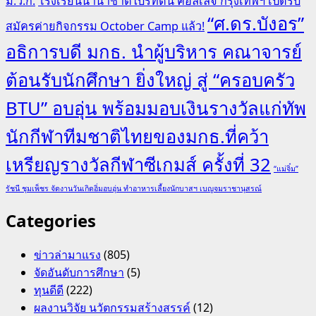
ม.ว.ก.
โรงเรียนนานาชาติไบรท์ตัน คอลเลจ กรุงเทพฯ เปิดรับ
“ศ.ดร.บังอร”
สมัครค่ายกิจกรรม October Camp แล้ว!
อธิการบดี มกธ. นำผู้บริหาร คณาจารย์
ต้อนรับนักศึกษา ยิ่งใหญ่ สู่ “ครอบครัว
BTU” อบอุ่น พร้อมมอบเงินรางวัลแก่ทัพ
นักกีฬาทีมชาติไทยของมกธ.ที่คว้า
เหรียญรางวัลกีฬาซีเกมส์ ครั้งที่ 32
“แม่จิ๋ม”
รัชนี ชุมเพ็ชร จัดงานวันเกิดอิ่มอบอุ่น ทำอาหารเลี้ยงนักบาสฯ เบญจมราชานุสรณ์
Categories
ข่าวล่ามาแรง
(805)
จัดอันดับการศึกษา
(5)
ทุนดีดี
(222)
ผลงานวิจัย นวัตกรรมสร้างสรรค์
(12)