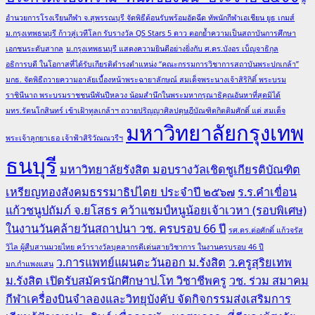
อำนวยการโรงเรียนกีฬา จ.สุพรรณบุรี จัดพิธีต้อนรับพร้อมอัดฉีด ทัพนักกีฬาเอเชียน ยูธ เกมส์
ม.กรุงเทพธนบุรี ก้าวสู่เวทีโลก รับรางวัล QS Stars 5 ดาว ตอกย้ำความเป็นสถาบันการศึกษา
เอกชนระดับสากล
ม.กรุงเทพธนบุรี แสดงความยินดีอย่างยิ่งกับ ศ.ดร.บังอร เบ็ญจาธิกุล
อธิการบดี ในโอกาสที่ได้รับเกียรติดำรงตำแหน่ง “คณะกรรมการวิชาการสถาบันพระปกเกล้า”
มกธ. จัดพิธีถวายความอาลัยเบื้องหน้าพระฉายาลักษณ์ สมเด็จพระนางเจ้าสิริกิติ์ พระบรม
ราชินีนาถ พระบรมราชชนนีพันปีหลวง น้อมสำนึกในพระมหากรุณาธิคุณอันหาที่สุดมิได้
มทร.รัตนโกสินทร์ เข้าเฝ้าทูลเกล้าฯ ถวายปริญญาศิลปดุษฎีบัณฑิตกิตติมศักดิ์ แด่ สมเด็จ
มหาวิทยาลัยกรุงเทพ
พระเจ้าลูกยาเธอ เจ้าฟ้าสิริวัณณวรีฯ
ธนบุรี
มหาวิทยาลัยรังสิต มอบรางวัลเชิดชูเกียรติบัณฑิต
เหรียญทองสังคมธรรมาธิปไตย ประจำปี ๒๕๖๗
ร.ร.คำเขื่อน
แก้วชนูปถัมภ์ จ.ยโสธร คว้าแชมป์หนูน้อยเจ้าเวหา (รอบพิเศษ)
ในงานวันคล้ายวันสถาปนา วช. ครบรอบ 66 ปี
รศ.ดร.ต่อศักดิ์ แก้วจรัส
วิไล ผู้สืบสานมวยไทย คว้ารางวัลบุคลากรดีเด่นสายวิชาการ ในงานครบรอบ 46 ปี
ว.การแพทย์แผนตะวันออก ม.รังสิต
ว.ครูสุริยเทพ
มก.กำแพงแสน
ม.รังสิต เปิดรับสมัครนักศึกษาป.โท วิชาชีพครู
วช. ร่วม สมาคม
กีฬาเครื่องบินจำลองและวิทยุบังคับ จัดกิจกรรมส่งเสริมการ