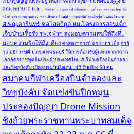
เรียนรู้ปัญญาประดิษฐ์ เพื่อการพัฒนาสุขภาวะที่ดีของผู้สูงวัย
คณะพยาบาล ม.อ.
วารินชำราบ จ.อุบลฯ-คำเขื่อนแก้วฯ จ.ยโสธร-พระปฐมวิทยาลัย
คว้าถ้วยพระราชทานพระบาทสมเด็จพระเจ้าอยู่หัว การแข่งขันโดรนมิชชั่น ‘หนูน้อยจ้าวเวหา’
ศ.พญ.ดารินทร์ ซอโสตถิกุล หน.โครงการสอนเด็ก
เจ็บป่วยเรื้อรัง รพ.จุฬาฯ ส่งมอบความสุขให้ถึงที่..
มอบความรักให้ถึงเตียง
ศาสตราจารย์ ดร.บังอร เบ็ญจาธิ
กุล อธิการบดี ม.กรุงเทพธนบุรี ให้การต้อนรับผู้แทนจากสถาน
เอกอัครราชทูตจีนประจำประเทศไทย
ส.กีฬาเครื่องบินจำลอง
และวิทยุบังคับ เปิดอบรมบินโดรน...ฟรี รับเพียง 50 คน
สมาคมกีฬาเครื่องบินจำลองและ
วิทยุบังคับ จัดแข่งขันปีกหมุน
ประลองปัญญา Drone Mission
ชิงถ้วยพระราชทานพระบาทสมเด็จ