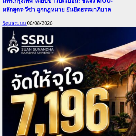
มทร.กรุงเทพ โต้ยับข่าวบิดเบือน! ชี้แจง MOU-
หลักสูตร-วีซ่า ถูกกฎหมาย ยันยึดธรรมาภิบาล
ผู้ดูแลระบบ
06/08/2026