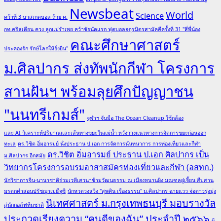
Newsbeat
World
Science
คว้าที่ 3 บาสเกตบอล ถ้วย ค.
กท.คริสเตียน ควง ลูกแม่รำเพย คว้าชัยนัดแรก ฟุตบอลจตุรมิตรสามัคคีครั้งที่ 31 "สี่พี่น้อง
คณะศึกษาศาสตร์
ประคองรัก รักษ์โลกให้ยั่งยืน"
ม.ศิลปากร ส่งทัพนักกีฬา โครงการ
สานฝันฯ พร้อมลุยศึกปัญญาชน
"นนทรีเกมส์"
จุฬาฯ จับมือ The Ocean Cleanup ใช้กล้อง
และ AI วิเคราะห์ปริมาณและเส้นทางขยะในแม่น้ำ หวังวางแนวทางการจัดการขยะก่อนออก
ทะเล
ดร.วิชิต อิ่มอารมย์ นั่งประธาน ป.เอก การจัดการนันทนาการ การท่องเที่ยวและกีฬา
ดร.วิชิต อิ่มอารมย์ ประธาน ป.เอก ศิลปากร เป็น
ม.ศิลปากร อีกสมัย
วิทยากรโครงการอบรมอาสาสมัครท่องเที่ยวและกีฬา (อสทก.)
นักวิชาการจีน-นานาชาติร่วมเวทีเสวนาข้ามวัฒนธรรม ณ เมืองหนานผิง มณฑลฝูเจี้ยน สืบสาน
มรดกคำสอนปรัชญาเมธีจูซี
นักหวดวงสวิง "สุพศิน เรืองธรรม" ม.ศิลปากร ฉายแวว จ่อดาวรุ่งมุ่ง
นิเทศศาสตร์ ม.กรุงเทพธนบุรี มอบรางวัล
สู่นักกอล์ฟทีมชาติ
ประกวดเรียงความ “คนดีของฉัน” ประจำปี ๒๕๖๖
ผู้