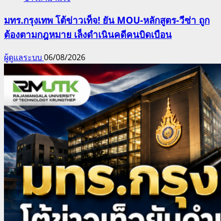
มทร.กรุงเทพ โต้ข่าวเท็จ! ยัน MOU-หลักสูตร-วีซ่า ถูก
ต้องตามกฎหมาย เล็งดำเนินคดีคนบิดเบือน
ผู้ดูแลระบบ
06/08/2026