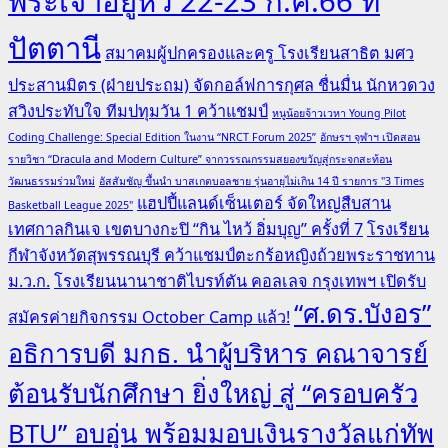
พระเจ้าอยู่หัว 22-23 ก.ค.66 ที่
ปัตตานี
สมาคมผู้ปกครองและครู โรงเรียนสาธิต มศว
ประสานมิตร (ฝ่ายประถม) จัดกอล์ฟการกุศล ชื่นมื่น นักหวดวง
สวิงประทับใจ ทีมปทุมวัน 1 คว้าแชมป์
หนูน้อยจ้าวเวหา Young Pilot
Coding Challenge: Special Edition ในงาน “NRCT Forum 2025”
อักษรฯ จุฬาฯ เปิดสอน
รายวิชา “Dracula and Modern Culture” จากวรรณกรรมสยองขวัญสู่กระจกสะท้อน
วัฒนธรรมร่วมใหม่
อัสสัมชัญ ขึ้นนำ บาสเกตบอลชาย รุ่นอายุไม่เกิน 14 ปี รายการ "3 Times
แฮปปี้แลนด์เซ็นเตอร์ จัดใหญ่สืบสาน
Basketball League 2025"
เทศกาลกินเจ เขตบางกะปิ “กิน ไหว้ อิ่มบุญ” ครั้งที่ 7
โรงเรียน
กีฬาจังหวัดสุพรรณบุรี คว้าแชมป์ตะกร้อหญิงถ้วยพระราชทาน
ม.ว.ก.
โรงเรียนนานาชาติไบรท์ตัน คอลเลจ กรุงเทพฯ เปิดรับ
“ศ.ดร.บังอร”
สมัครค่ายกิจกรรม October Camp แล้ว!
อธิการบดี มกธ. นำผู้บริหาร คณาจารย์
ต้อนรับนักศึกษา ยิ่งใหญ่ สู่ “ครอบครัว
BTU” อบอุ่น พร้อมมอบเงินรางวัลแก่ทัพ