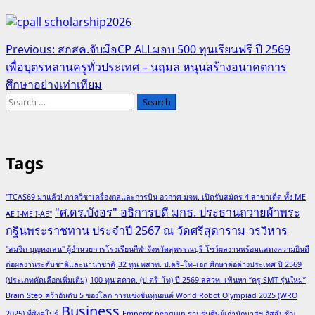
Post
Previous:
สกสค.จับมือCP ALLมอบ 500 ทุนเรียนฟรี ปี 2569
เพื่อบุตรหลานครูทั่วประเทศ – นฤมล หนุนสร้างอนาคตการ
navigation
ศึกษาอย่างเท่าเทียม
Search
for:
Tags
"TCAS69 มาแล้ว! ภาควิชาเครื่องกลและการบิน-อวกาศ มจพ. เปิดรับสมัคร 4 สาขาเด็ด ทั้ง ME
"ศ.ดร.บังอร" อธิการบดี มกธ. ประธานถวายผ้าพระ
AE I-ME I-AE"
กฐินพระราชทาน ประจำปี 2567 ณ วัดศรีสุดาราม วรวิหาร
"สมจิต บุญคงเสน" ผู้อำนวยการโรงเรียนกีฬาจังหวัดสุพรรณบุรี โชว์ผลงานพร้อมแสดงความยินดี
ต่อผลงานระดับชาติและนานาชาติ
32 ทุน พสวท. ป.ตรี–โท–เอก ศึกษาต่อต่างประเทศ ปี 2569
(ประเภทคัดเลือกเพิ่มเติม)
100 ทุน สควค. (ป.ตรี–โท) ปี 2569 สสวท. เฟ้นหา “ครู SMT รุ่นใหม่”
Brain Step คว้าอันดับ 5 ของโลก การแข่งขันหุ่นยนต์ World Robot Olympiad 2025 (WRO
Business
2025) ที่สิงคโปร์
Emperor penguin รวมรุ่นศิษย์เก่านักบาสฯ อัสสัมชัญ