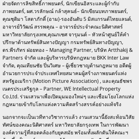
ฝ่ายจัดการลิขสิทธิ์ภาพยนตร์, นักเขียนอิสระและผู้กํากับ
ภาพยนตร์, ผศ.วรลักษณ์ กล้าสุคนธ์– นักเขียนบทภาพยนตร์,
คุณชุติมา โสดาภักดิ์ (อาม)-รองอันดับ 5 มิสแกรนด์ไทยแลนด์,
อาจารย์วิวัฒน์ สรรพคุณ – อาจารย์ประจำคณะนิติศาสตร์
มหาวิทยาลัยกรุงเทพ,คุณภเชศ จารุมนต์ – หัวหน้าศูนย์ให้คำ
ปรึกษาด้านทรัพย์สินทางปัญญา กรมทรัพย์สินทางปัญญา,
ดร.พีรภัทร ฝอยทอง – Managing Partner, บริษัท Artthakij &
Partners จำกัด และผู้บริหารบริษัทกฎหมาย BKK Inter Law
จำกัด, คุณเทียนชัย ปิ่นวิเศษ – ผู้เชี่ยวชาญด้านกฎหมาย
อดีตผู้
อํานวยการประจําประเทศไทยสมาคมผู้สร้างภาพยนตร์แห่ง
สหรัฐอเมริกา (Motion Picture Association)
, และคุณธัชพร
เนตรประเสริฐกุล – Partner, WE Intellectual Property
Co.Ltd. ร่วมเสวนาเพื่อเปิดมุมมองใหม่ๆ และเชื่อมโยงโลกแห่ง
กฎหมายเข้ากับโลกแห่งความคิดสร้างสรรค์อย่างแท้จริง
นอกจากจะเป็นเวทีทางวิชาการแล้ว งานเสวนานี้ยังสะท้อนวิสัย
ทัศน์ของคณะนิติศาสตร์ มหาวิทยาลัยกรุงเทพ ในการพัฒนา
องค์ความรู้ที่สอดคล้องกับยุคสมัย พร้อมทั้งผลักดันให้คณะฯ