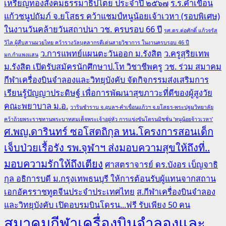
เหรียญทองสังคมธรรมาธิปไตย ประจำปี ๒๕๖๗
ร.ร.คำเขื่อน
แก้วชนูปถัมภ์ จ.ยโสธร คว้าแชมป์หนูน้อยเจ้าเวหา (รอบพิเศษ)
ในงานวันคล้ายวันสถาปนา วช. ครบรอบ 66 ปี
รศ.ดร.ต่อศักดิ์ แก้วจรัส
วิไล ผู้สืบสานมวยไทย คว้ารางวัลบุคลากรดีเด่นสายวิชาการ ในงานครบรอบ 46 ปี
ว.การแพทย์แผนตะวันออก ม.รังสิต
ว.ครูสุริยเทพ
มก.กำแพงแสน
ม.รังสิต เปิดรับสมัครนักศึกษาป.โท วิชาชีพครู
วช. ร่วม สมาคม
กีฬาเครื่องบินจำลองและวิทยุบังคับ จัดกิจกรรมส่งเสริมการ
เรียนรู้ปัญญาประดิษฐ์ เพื่อการพัฒนาสุขภาวะที่ดีของผู้สูงวัย
คณะพยาบาล ม.อ.
วารินชำราบ จ.อุบลฯ-คำเขื่อนแก้วฯ จ.ยโสธร-พระปฐมวิทยาลัย
คว้าถ้วยพระราชทานพระบาทสมเด็จพระเจ้าอยู่หัว การแข่งขันโดรนมิชชั่น ‘หนูน้อยจ้าวเวหา’
ศ.พญ.ดารินทร์ ซอโสตถิกุล หน.โครงการสอนเด็ก
เจ็บป่วยเรื้อรัง รพ.จุฬาฯ ส่งมอบความสุขให้ถึงที่..
มอบความรักให้ถึงเตียง
ศาสตราจารย์ ดร.บังอร เบ็ญจาธิ
กุล อธิการบดี ม.กรุงเทพธนบุรี ให้การต้อนรับผู้แทนจากสถาน
เอกอัครราชทูตจีนประจำประเทศไทย
ส.กีฬาเครื่องบินจำลอง
และวิทยุบังคับ เปิดอบรมบินโดรน...ฟรี รับเพียง 50 คน
สมาคมกีฬาเครื่องบินจำลองและ