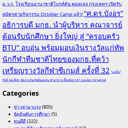
ม.ว.ก.
โรงเรียนนานาชาติไบรท์ตัน คอลเลจ กรุงเทพฯ เปิดรับ
“ศ.ดร.บังอร”
สมัครค่ายกิจกรรม October Camp แล้ว!
อธิการบดี มกธ. นำผู้บริหาร คณาจารย์
ต้อนรับนักศึกษา ยิ่งใหญ่ สู่ “ครอบครัว
BTU” อบอุ่น พร้อมมอบเงินรางวัลแก่ทัพ
นักกีฬาทีมชาติไทยของมกธ.ที่คว้า
เหรียญรางวัลกีฬาซีเกมส์ ครั้งที่ 32
“แม่จิ๋ม”
รัชนี ชุมเพ็ชร จัดงานวันเกิดอิ่มอบอุ่น ทำอาหารเลี้ยงนักบาสฯ เบญจมราชานุสรณ์
Categories
ข่าวล่ามาแรง
(805)
จัดอันดับการศึกษา
(5)
ทุนดีดี
(222)