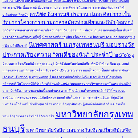
และ AI วิเคราะห์ปริมาณและเส้นทางขยะในแม่น้ำ หวังวางแนวทางการจัดการขยะก่อนออก
ทะเล
ดร.วิชิต อิ่มอารมย์ นั่งประธาน ป.เอก การจัดการนันทนาการ การท่องเที่ยวและกีฬา
ดร.วิชิต อิ่มอารมย์ ประธาน ป.เอก ศิลปากร เป็น
ม.ศิลปากร อีกสมัย
วิทยากรโครงการอบรมอาสาสมัครท่องเที่ยวและกีฬา (อสทก.)
นักวิชาการจีน-นานาชาติร่วมเวทีเสวนาข้ามวัฒนธรรม ณ เมืองหนานผิง มณฑลฝูเจี้ยน สืบสาน
มรดกคำสอนปรัชญาเมธีจูซี
นักหวดวงสวิง "สุพศิน เรืองธรรม" ม.ศิลปากร ฉายแวว จ่อดาวรุ่งมุ่ง
นิเทศศาสตร์ ม.กรุงเทพธนบุรี มอบรางวัล
สู่นักกอล์ฟทีมชาติ
ประกวดเรียงความ “คนดีของฉัน” ประจำปี ๒๕๖๖
ผู้
อำนวยการโรงเรียนกีฬา จ.สุพรรณบุรี จัดพิธีต้อนรับพร้อมอัดฉีด ทัพนักกีฬาเอเชียน ยูธ เกมส์
ม.กรุงเทพธนบุรี ก้าวสู่เวทีโลก รับรางวัล QS Stars 5 ดาว ตอกย้ำความเป็นสถาบันการศึกษา
เอกชนระดับสากล
ม.กรุงเทพธนบุรี แสดงความยินดีอย่างยิ่งกับ ศ.ดร.บังอร เบ็ญจาธิกุล
อธิการบดี ในโอกาสที่ได้รับเกียรติดำรงตำแหน่ง “คณะกรรมการวิชาการสถาบันพระปกเกล้า”
มกธ. จัดพิธีถวายความอาลัยเบื้องหน้าพระฉายาลักษณ์ สมเด็จพระนางเจ้าสิริกิติ์ พระบรม
ราชินีนาถ พระบรมราชชนนีพันปีหลวง น้อมสำนึกในพระมหากรุณาธิคุณอันหาที่สุดมิได้
มทร.รัตนโกสินทร์ เข้าเฝ้าทูลเกล้าฯ ถวายปริญญาศิลปดุษฎีบัณฑิตกิตติมศักดิ์ แด่ สมเด็จ
มหาวิทยาลัยกรุงเทพ
พระเจ้าลูกยาเธอ เจ้าฟ้าสิริวัณณวรีฯ
ธนบุรี
มหาวิทยาลัยรังสิต มอบรางวัลเชิดชูเกียรติบัณฑิต