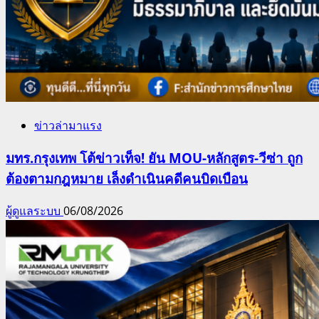
ข่าวล่ามาแรง
มทร.กรุงเทพ โต้ข่าวเท็จ! ยัน MOU-หลักสูตร-วีซ่า ถูก
ต้องตามกฎหมาย เล็งดำเนินคดีคนบิดเบือน
ผู้ดูแลระบบ
06/08/2026