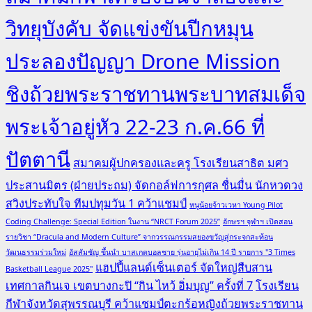
วิทยุบังคับ จัดแข่งขันปีกหมุน
ประลองปัญญา Drone Mission
ชิงถ้วยพระราชทานพระบาทสมเด็จ
พระเจ้าอยู่หัว 22-23 ก.ค.66 ที่
ปัตตานี
สมาคมผู้ปกครองและครู โรงเรียนสาธิต มศว
ประสานมิตร (ฝ่ายประถม) จัดกอล์ฟการกุศล ชื่นมื่น นักหวดวง
สวิงประทับใจ ทีมปทุมวัน 1 คว้าแชมป์
หนูน้อยจ้าวเวหา Young Pilot
Coding Challenge: Special Edition ในงาน “NRCT Forum 2025”
อักษรฯ จุฬาฯ เปิดสอน
รายวิชา “Dracula and Modern Culture” จากวรรณกรรมสยองขวัญสู่กระจกสะท้อน
วัฒนธรรมร่วมใหม่
อัสสัมชัญ ขึ้นนำ บาสเกตบอลชาย รุ่นอายุไม่เกิน 14 ปี รายการ "3 Times
แฮปปี้แลนด์เซ็นเตอร์ จัดใหญ่สืบสาน
Basketball League 2025"
เทศกาลกินเจ เขตบางกะปิ “กิน ไหว้ อิ่มบุญ” ครั้งที่ 7
โรงเรียน
กีฬาจังหวัดสุพรรณบุรี คว้าแชมป์ตะกร้อหญิงถ้วยพระราชทาน