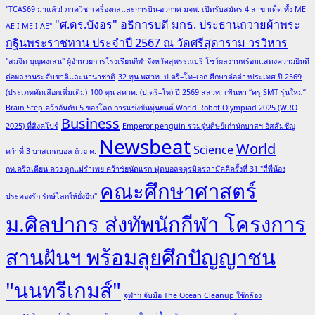
"TCAS69 มาแล้ว! ภาควิชาเครื่องกลและการบิน-อวกาศ มจพ. เปิดรับสมัคร 4 สาขาเด็ด ทั้ง ME
"ศ.ดร.บังอร" อธิการบดี มกธ. ประธานถวายผ้าพระ
AE I-ME I-AE"
กฐินพระราชทาน ประจำปี 2567 ณ วัดศรีสุดาราม วรวิหาร
"สมจิต บุญคงเสน" ผู้อำนวยการโรงเรียนกีฬาจังหวัดสุพรรณบุรี โชว์ผลงานพร้อมแสดงความยินดี
ต่อผลงานระดับชาติและนานาชาติ
32 ทุน พสวท. ป.ตรี–โท–เอก ศึกษาต่อต่างประเทศ ปี 2569
(ประเภทคัดเลือกเพิ่มเติม)
100 ทุน สควค. (ป.ตรี–โท) ปี 2569 สสวท. เฟ้นหา “ครู SMT รุ่นใหม่”
Brain Step คว้าอันดับ 5 ของโลก การแข่งขันหุ่นยนต์ World Robot Olympiad 2025 (WRO
Business
2025) ที่สิงคโปร์
Emperor penguin รวมรุ่นศิษย์เก่านักบาสฯ อัสสัมชัญ
Newsbeat
World
Science
คว้าที่ 3 บาสเกตบอล ถ้วย ค.
กท.คริสเตียน ควง ลูกแม่รำเพย คว้าชัยนัดแรก ฟุตบอลจตุรมิตรสามัคคีครั้งที่ 31 "สี่พี่น้อง
คณะศึกษาศาสตร์
ประคองรัก รักษ์โลกให้ยั่งยืน"
ม.ศิลปากร ส่งทัพนักกีฬา โครงการ
สานฝันฯ พร้อมลุยศึกปัญญาชน
"นนทรีเกมส์"
จุฬาฯ จับมือ The Ocean Cleanup ใช้กล้อง