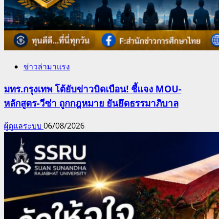
ข่าวล่ามาแรง
มทร.กรุงเทพ โต้ยับข่าวบิดเบือน! ชี้แจง MOU-
หลักสูตร-วีซ่า ถูกกฎหมาย ยันยึดธรรมาภิบาล
ผู้ดูแลระบบ
06/08/2026