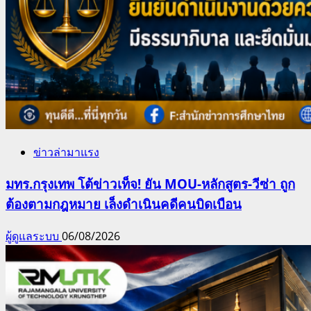
ข่าวล่ามาแรง
มทร.กรุงเทพ โต้ข่าวเท็จ! ยัน MOU-หลักสูตร-วีซ่า ถูก
ต้องตามกฎหมาย เล็งดำเนินคดีคนบิดเบือน
ผู้ดูแลระบบ
06/08/2026