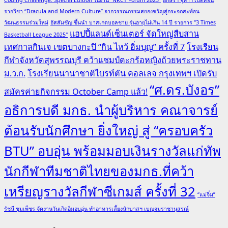
รายวิชา “Dracula and Modern Culture” จากวรรณกรรมสยองขวัญสู่กระจกสะท้อน
วัฒนธรรมร่วมใหม่
อัสสัมชัญ ขึ้นนำ บาสเกตบอลชาย รุ่นอายุไม่เกิน 14 ปี รายการ "3 Times
แฮปปี้แลนด์เซ็นเตอร์ จัดใหญ่สืบสาน
Basketball League 2025"
เทศกาลกินเจ เขตบางกะปิ “กิน ไหว้ อิ่มบุญ” ครั้งที่ 7
โรงเรียน
กีฬาจังหวัดสุพรรณบุรี คว้าแชมป์ตะกร้อหญิงถ้วยพระราชทาน
ม.ว.ก.
โรงเรียนนานาชาติไบรท์ตัน คอลเลจ กรุงเทพฯ เปิดรับ
“ศ.ดร.บังอร”
สมัครค่ายกิจกรรม October Camp แล้ว!
อธิการบดี มกธ. นำผู้บริหาร คณาจารย์
ต้อนรับนักศึกษา ยิ่งใหญ่ สู่ “ครอบครัว
BTU” อบอุ่น พร้อมมอบเงินรางวัลแก่ทัพ
นักกีฬาทีมชาติไทยของมกธ.ที่คว้า
เหรียญรางวัลกีฬาซีเกมส์ ครั้งที่ 32
“แม่จิ๋ม”
รัชนี ชุมเพ็ชร จัดงานวันเกิดอิ่มอบอุ่น ทำอาหารเลี้ยงนักบาสฯ เบญจมราชานุสรณ์