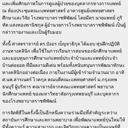
และเพิ่มศักยภาพในการดูแลผู้ป่วยของบุคลากรทางการแพทย์
ณ ห้องประชุมคณะแพทยศาสตร์ อาคารศูนย์แพทยศาสตร
ศึกษาและวิจัย โรงพยาบาลราชพิพัฒน์ โดยมีดร.นายแพทย์ ภูริ
ทัต แสงทองพานิชกุล ผู้อำนวยการโรงพยาบาลราชพิพัฒน์ เป็นผู้
กล่าวรายงานและเป็นผู้รับมอบ
ทั้งนี้ ศาสตราจารย์ ดร.บังอร เบ็ญจาธิกุล ได้มอบ หุ่นฝึกปฏิบัติ
งานทางคลินิก เพื่อใช้ในการเรียนการสอนของนักศึกษาแพทย์
และมอบทุนการศึกษาแก่แพทย์ประจำบ้านและแพทย์ประจำ
บ้านต่อยอด ที่มีผลงานดีเด่น พร้อมทั้งสนับสนุนการพัฒนาทักษะ
ทางคลินิกอย่างต่อเนื่อง ภายในงานมีผู้เข้าร่วมจำนวนมาก อาทิ
ศ.นพ.สารเนตร์ ไวคกุล คณบดีคณะแพทยศาสตร์ ม.กรุงเทพ
ธนบุรี ผู้บริหาร คณาจารย์จากคณะแพทยศาสตร์ พยาบาล
นักศึกษาแพทย์ ของมหาวิทยาลัยกรุงเทพธนบุรี และบุคลากร
ของโรงพยาบาลราชพิพัฒน์
การจัดพิธีในครั้งนี้เป็นอีกหนึ่งความร่วมมือที่สำคัญระหว่าง
สถาบันการศึกษาและสถานพยาบาล เพื่อพัฒนาแพทย์รุ่นใหม่ให้
มีทั้งความรู้ ความสามารถ และจิตวิญญาณความเป็นมนุษย์ที่