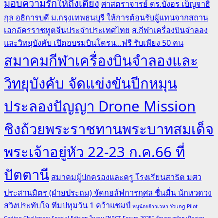
มอบความรักให้ถึงเตียง
ศาสตราจารย์ ดร.บังอร เบ็ญจาธิ
กุล อธิการบดี ม.กรุงเทพธนบุรี ให้การต้อนรับผู้แทนจากสถาน
เอกอัครราชทูตจีนประจำประเทศไทย
ส.กีฬาเครื่องบินจำลอง
และวิทยุบังคับ เปิดอบรมบินโดรน...ฟรี รับเพียง 50 คน
สมาคมกีฬาเครื่องบินจำลองและ
วิทยุบังคับ จัดแข่งขันปีกหมุน
ประลองปัญญา Drone Mission
ชิงถ้วยพระราชทานพระบาทสมเด็จ
พระเจ้าอยู่หัว 22-23 ก.ค.66 ที่
ปัตตานี
สมาคมผู้ปกครองและครู โรงเรียนสาธิต มศว
ประสานมิตร (ฝ่ายประถม) จัดกอล์ฟการกุศล ชื่นมื่น นักหวดวง
สวิงประทับใจ ทีมปทุมวัน 1 คว้าแชมป์
หนูน้อยจ้าวเวหา Young Pilot
Coding Challenge: Special Edition ในงาน “NRCT Forum 2025”
อักษรฯ จุฬาฯ เปิดสอน