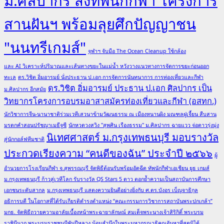
ม.ศิลปากร ส่งทัพนักกีฬา โครงการ
สานฝันฯ พร้อมลุยศึกปัญญาชน
"นนทรีเกมส์"
จุฬาฯ จับมือ The Ocean Cleanup ใช้กล้อง
และ AI วิเคราะห์ปริมาณและเส้นทางขยะในแม่น้ำ หวังวางแนวทางการจัดการขยะก่อนออก
ทะเล
ดร.วิชิต อิ่มอารมย์ นั่งประธาน ป.เอก การจัดการนันทนาการ การท่องเที่ยวและกีฬา
ดร.วิชิต อิ่มอารมย์ ประธาน ป.เอก ศิลปากร เป็น
ม.ศิลปากร อีกสมัย
วิทยากรโครงการอบรมอาสาสมัครท่องเที่ยวและกีฬา (อสทก.)
นักวิชาการจีน-นานาชาติร่วมเวทีเสวนาข้ามวัฒนธรรม ณ เมืองหนานผิง มณฑลฝูเจี้ยน สืบสาน
มรดกคำสอนปรัชญาเมธีจูซี
นักหวดวงสวิง "สุพศิน เรืองธรรม" ม.ศิลปากร ฉายแวว จ่อดาวรุ่งมุ่ง
นิเทศศาสตร์ ม.กรุงเทพธนบุรี มอบรางวัล
สู่นักกอล์ฟทีมชาติ
ประกวดเรียงความ “คนดีของฉัน” ประจำปี ๒๕๖๖
ผู้
อำนวยการโรงเรียนกีฬา จ.สุพรรณบุรี จัดพิธีต้อนรับพร้อมอัดฉีด ทัพนักกีฬาเอเชียน ยูธ เกมส์
ม.กรุงเทพธนบุรี ก้าวสู่เวทีโลก รับรางวัล QS Stars 5 ดาว ตอกย้ำความเป็นสถาบันการศึกษา
เอกชนระดับสากล
ม.กรุงเทพธนบุรี แสดงความยินดีอย่างยิ่งกับ ศ.ดร.บังอร เบ็ญจาธิกุล
อธิการบดี ในโอกาสที่ได้รับเกียรติดำรงตำแหน่ง “คณะกรรมการวิชาการสถาบันพระปกเกล้า”
มกธ. จัดพิธีถวายความอาลัยเบื้องหน้าพระฉายาลักษณ์ สมเด็จพระนางเจ้าสิริกิติ์ พระบรม
ราชินีนาถ พระบรมราชชนนีพันปีหลวง น้อมสำนึกในพระมหากรุณาธิคุณอันหาที่สุดมิได้