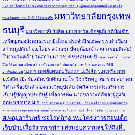
มทร.รัตนโกสินทร์ เข้าเฝ้าทูลเกล้าฯ ถวายปริญญาศิลปดุษฎีบัณฑิตกิตติมศักดิ์ แด่ สมเด็จ
มหาวิทยาลัยกรุงเทพ
พระเจ้าลูกยาเธอ เจ้าฟ้าสิริวัณณวรีฯ
ธนบุรี
มหาวิทยาลัยรังสิต มอบรางวัลเชิดชูเกียรติบัณฑิต
เหรียญทองสังคมธรรมาธิปไตย ประจำปี ๒๕๖๗
ร.ร.คำเขื่อน
แก้วชนูปถัมภ์ จ.ยโสธร คว้าแชมป์หนูน้อยเจ้าเวหา (รอบพิเศษ)
ในงานวันคล้ายวันสถาปนา วช. ครบรอบ 66 ปี
รศ.ดร.ต่อศักดิ์ แก้วจรัส
วิไล ผู้สืบสานมวยไทย คว้ารางวัลบุคลากรดีเด่นสายวิชาการ ในงานครบรอบ 46 ปี
ว.การแพทย์แผนตะวันออก ม.รังสิต
ว.ครูสุริยเทพ
มก.กำแพงแสน
ม.รังสิต เปิดรับสมัครนักศึกษาป.โท วิชาชีพครู
วช. ร่วม สมาคม
กีฬาเครื่องบินจำลองและวิทยุบังคับ จัดกิจกรรมส่งเสริมการ
เรียนรู้ปัญญาประดิษฐ์ เพื่อการพัฒนาสุขภาวะที่ดีของผู้สูงวัย
คณะพยาบาล ม.อ.
วารินชำราบ จ.อุบลฯ-คำเขื่อนแก้วฯ จ.ยโสธร-พระปฐมวิทยาลัย
คว้าถ้วยพระราชทานพระบาทสมเด็จพระเจ้าอยู่หัว การแข่งขันโดรนมิชชั่น ‘หนูน้อยจ้าวเวหา’
ศ.พญ.ดารินทร์ ซอโสตถิกุล หน.โครงการสอนเด็ก
เจ็บป่วยเรื้อรัง รพ.จุฬาฯ ส่งมอบความสุขให้ถึงที่..