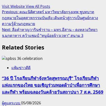
Visit Website
View All Posts
Post
Previous:
คณะนิติศาสตร์ มหาวิทยาลัยกรุงเทพ ชูบทบาท
กฎหมายในอุตสาหกรรมบันเทิง เดินหน้าสู่การเป็นศูนย์กลาง
navigation
ความรู้ด้านกฎหมาย
Next:
ลือคำหาญวารินชำราบ – มทร.อีสาน – ดงหลวงวิทยา
จ.มุกดาหาร คว้าแชมป์ “หนูน้อยจ้าวเวหา” สนาม 3
Related Stories
แฟ้มข่าวดีดี
“36 ปี โรงเรียนกีฬาจังหวัดสุพรรณบุรี” โรงเรียนกีฬา
แห่งแรกของไทย ขอเชิญร่วมทอดผ้าป่าเพื่อการศึกษา
และกีฬา พร้อมฉลองวันคล้ายวันสถาปนา 7 ส.ค. 2569
ผู้ดูแลระบบ
05/08/2026