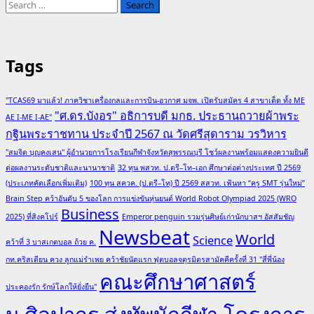
Search
for:
Tags
"TCAS69 มาแล้ว! ภาควิชาเครื่องกลและการบิน-อวกาศ มจพ. เปิดรับสมัคร 4 สาขาเด็ด ทั้ง ME
"ศ.ดร.บังอร" อธิการบดี มกธ. ประธานถวายผ้าพระ
AE I-ME I-AE"
กฐินพระราชทาน ประจำปี 2567 ณ วัดศรีสุดาราม วรวิหาร
"สมจิต บุญคงเสน" ผู้อำนวยการโรงเรียนกีฬาจังหวัดสุพรรณบุรี โชว์ผลงานพร้อมแสดงความยินดี
ต่อผลงานระดับชาติและนานาชาติ
32 ทุน พสวท. ป.ตรี–โท–เอก ศึกษาต่อต่างประเทศ ปี 2569
(ประเภทคัดเลือกเพิ่มเติม)
100 ทุน สควค. (ป.ตรี–โท) ปี 2569 สสวท. เฟ้นหา “ครู SMT รุ่นใหม่”
Brain Step คว้าอันดับ 5 ของโลก การแข่งขันหุ่นยนต์ World Robot Olympiad 2025 (WRO
Business
2025) ที่สิงคโปร์
Emperor penguin รวมรุ่นศิษย์เก่านักบาสฯ อัสสัมชัญ
Newsbeat
World
Science
คว้าที่ 3 บาสเกตบอล ถ้วย ค.
กท.คริสเตียน ควง ลูกแม่รำเพย คว้าชัยนัดแรก ฟุตบอลจตุรมิตรสามัคคีครั้งที่ 31 "สี่พี่น้อง
คณะศึกษาศาสตร์
ประคองรัก รักษ์โลกให้ยั่งยืน"