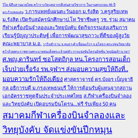
วิไล ผู้สืบสานมวยไทย คว้ารางวัลบุคลากรดีเด่นสายวิชาการ ในงานครบรอบ 46 ปี
ว.การแพทย์แผนตะวันออก ม.รังสิต
ว.ครูสุริยเทพ
มก.กำแพงแสน
ม.รังสิต เปิดรับสมัครนักศึกษาป.โท วิชาชีพครู
วช. ร่วม สมาคม
กีฬาเครื่องบินจำลองและวิทยุบังคับ จัดกิจกรรมส่งเสริมการ
เรียนรู้ปัญญาประดิษฐ์ เพื่อการพัฒนาสุขภาวะที่ดีของผู้สูงวัย
คณะพยาบาล ม.อ.
วารินชำราบ จ.อุบลฯ-คำเขื่อนแก้วฯ จ.ยโสธร-พระปฐมวิทยาลัย
คว้าถ้วยพระราชทานพระบาทสมเด็จพระเจ้าอยู่หัว การแข่งขันโดรนมิชชั่น ‘หนูน้อยจ้าวเวหา’
ศ.พญ.ดารินทร์ ซอโสตถิกุล หน.โครงการสอนเด็ก
เจ็บป่วยเรื้อรัง รพ.จุฬาฯ ส่งมอบความสุขให้ถึงที่..
มอบความรักให้ถึงเตียง
ศาสตราจารย์ ดร.บังอร เบ็ญจาธิ
กุล อธิการบดี ม.กรุงเทพธนบุรี ให้การต้อนรับผู้แทนจากสถาน
เอกอัครราชทูตจีนประจำประเทศไทย
ส.กีฬาเครื่องบินจำลอง
และวิทยุบังคับ เปิดอบรมบินโดรน...ฟรี รับเพียง 50 คน
สมาคมกีฬาเครื่องบินจำลองและ
วิทยุบังคับ จัดแข่งขันปีกหมุน