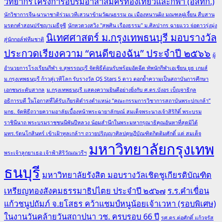
วิทยากรโครงการอบรมอาสาสมัครท่องเที่ยวและกีฬา (อสทก.)
นักวิชาการจีน-นานาชาติร่วมเวทีเสวนาข้ามวัฒนธรรม ณ เมืองหนานผิง มณฑลฝูเจี้ยน สืบสาน
มรดกคำสอนปรัชญาเมธีจูซี
นักหวดวงสวิง "สุพศิน เรืองธรรม" ม.ศิลปากร ฉายแวว จ่อดาวรุ่งมุ่ง
นิเทศศาสตร์ ม.กรุงเทพธนบุรี มอบรางวัล
สู่นักกอล์ฟทีมชาติ
ประกวดเรียงความ “คนดีของฉัน” ประจำปี ๒๕๖๖
ผู้
อำนวยการโรงเรียนกีฬา จ.สุพรรณบุรี จัดพิธีต้อนรับพร้อมอัดฉีด ทัพนักกีฬาเอเชียน ยูธ เกมส์
ม.กรุงเทพธนบุรี ก้าวสู่เวทีโลก รับรางวัล QS Stars 5 ดาว ตอกย้ำความเป็นสถาบันการศึกษา
เอกชนระดับสากล
ม.กรุงเทพธนบุรี แสดงความยินดีอย่างยิ่งกับ ศ.ดร.บังอร เบ็ญจาธิกุล
อธิการบดี ในโอกาสที่ได้รับเกียรติดำรงตำแหน่ง “คณะกรรมการวิชาการสถาบันพระปกเกล้า”
มกธ. จัดพิธีถวายความอาลัยเบื้องหน้าพระฉายาลักษณ์ สมเด็จพระนางเจ้าสิริกิติ์ พระบรม
ราชินีนาถ พระบรมราชชนนีพันปีหลวง น้อมสำนึกในพระมหากรุณาธิคุณอันหาที่สุดมิได้
มทร.รัตนโกสินทร์ เข้าเฝ้าทูลเกล้าฯ ถวายปริญญาศิลปดุษฎีบัณฑิตกิตติมศักดิ์ แด่ สมเด็จ
มหาวิทยาลัยกรุงเทพ
พระเจ้าลูกยาเธอ เจ้าฟ้าสิริวัณณวรีฯ
ธนบุรี
มหาวิทยาลัยรังสิต มอบรางวัลเชิดชูเกียรติบัณฑิต
เหรียญทองสังคมธรรมาธิปไตย ประจำปี ๒๕๖๗
ร.ร.คำเขื่อน
แก้วชนูปถัมภ์ จ.ยโสธร คว้าแชมป์หนูน้อยเจ้าเวหา (รอบพิเศษ)
ในงานวันคล้ายวันสถาปนา วช. ครบรอบ 66 ปี
รศ.ดร.ต่อศักดิ์ แก้วจรัส