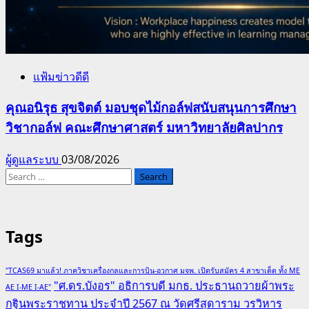
แฟ้มข่าวดีดี
คุณอนิรุธ สุขจิตต์ มอบชุดไม้กอล์ฟสนับสนุนการศึกษา
วิชากอล์ฟ คณะศึกษาศาสตร์ มหาวิทยาลัยศิลปากร
ผู้ดูแลระบบ
03/08/2026
Search
for:
Tags
"TCAS69 มาแล้ว! ภาควิชาเครื่องกลและการบิน-อวกาศ มจพ. เปิดรับสมัคร 4 สาขาเด็ด ทั้ง ME
"ศ.ดร.บังอร" อธิการบดี มกธ. ประธานถวายผ้าพระ
AE I-ME I-AE"
กฐินพระราชทาน ประจำปี 2567 ณ วัดศรีสุดาราม วรวิหาร