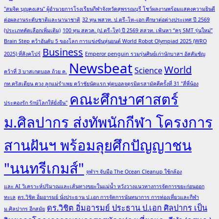
"สมจิต บุญคงเสน" ผู้อำนวยการโรงเรียนกีฬาจังหวัดสุพรรณบุรี โชว์ผลงานพร้อมแสดงความยินดี
ต่อผลงานระดับชาติและนานาชาติ
32 ทุน พสวท. ป.ตรี–โท–เอก ศึกษาต่อต่างประเทศ ปี 2569
(ประเภทคัดเลือกเพิ่มเติม)
100 ทุน สควค. (ป.ตรี–โท) ปี 2569 สสวท. เฟ้นหา “ครู SMT รุ่นใหม่”
Brain Step คว้าอันดับ 5 ของโลก การแข่งขันหุ่นยนต์ World Robot Olympiad 2025 (WRO
Business
2025) ที่สิงคโปร์
Emperor penguin รวมรุ่นศิษย์เก่านักบาสฯ อัสสัมชัญ
Newsbeat
World
Science
คว้าที่ 3 บาสเกตบอล ถ้วย ค.
กท.คริสเตียน ควง ลูกแม่รำเพย คว้าชัยนัดแรก ฟุตบอลจตุรมิตรสามัคคีครั้งที่ 31 "สี่พี่น้อง
คณะศึกษาศาสตร์
ประคองรัก รักษ์โลกให้ยั่งยืน"
ม.ศิลปากร ส่งทัพนักกีฬา โครงการ
สานฝันฯ พร้อมลุยศึกปัญญาชน
"นนทรีเกมส์"
จุฬาฯ จับมือ The Ocean Cleanup ใช้กล้อง
และ AI วิเคราะห์ปริมาณและเส้นทางขยะในแม่น้ำ หวังวางแนวทางการจัดการขยะก่อนออก
ทะเล
ดร.วิชิต อิ่มอารมย์ นั่งประธาน ป.เอก การจัดการนันทนาการ การท่องเที่ยวและกีฬา
ดร.วิชิต อิ่มอารมย์ ประธาน ป.เอก ศิลปากร เป็น
ม.ศิลปากร อีกสมัย