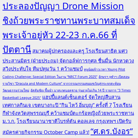
ประลองปัญญา Drone Mission
ชิงถ้วยพระราชทานพระบาทสมเด็จ
พระเจ้าอยู่หัว 22-23 ก.ค.66 ที่
ปัตตานี
สมาคมผู้ปกครองและครู โรงเรียนสาธิต มศว
ประสานมิตร (ฝ่ายประถม) จัดกอล์ฟการกุศล ชื่นมื่น นักหวดวง
สวิงประทับใจ ทีมปทุมวัน 1 คว้าแชมป์
หนูน้อยจ้าวเวหา Young Pilot
Coding Challenge: Special Edition ในงาน “NRCT Forum 2025”
อักษรฯ จุฬาฯ เปิดสอน
รายวิชา “Dracula and Modern Culture” จากวรรณกรรมสยองขวัญสู่กระจกสะท้อน
วัฒนธรรมร่วมใหม่
อัสสัมชัญ ขึ้นนำ บาสเกตบอลชาย รุ่นอายุไม่เกิน 14 ปี รายการ "3 Times
แฮปปี้แลนด์เซ็นเตอร์ จัดใหญ่สืบสาน
Basketball League 2025"
เทศกาลกินเจ เขตบางกะปิ “กิน ไหว้ อิ่มบุญ” ครั้งที่ 7
โรงเรียน
กีฬาจังหวัดสุพรรณบุรี คว้าแชมป์ตะกร้อหญิงถ้วยพระราชทาน
ม.ว.ก.
โรงเรียนนานาชาติไบรท์ตัน คอลเลจ กรุงเทพฯ เปิดรับ
“ศ.ดร.บังอร”
สมัครค่ายกิจกรรม October Camp แล้ว!