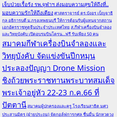
เจ็บป่วยเรื้อรัง รพ.จุฬาฯ ส่งมอบความสุขให้ถึงที่..
มอบความรักให้ถึงเตียง
ศาสตราจารย์ ดร.บังอร เบ็ญจาธิ
กุล อธิการบดี ม.กรุงเทพธนบุรี ให้การต้อนรับผู้แทนจากสถาน
เอกอัครราชทูตจีนประจำประเทศไทย
ส.กีฬาเครื่องบินจำลอง
และวิทยุบังคับ เปิดอบรมบินโดรน...ฟรี รับเพียง 50 คน
สมาคมกีฬาเครื่องบินจำลองและ
วิทยุบังคับ จัดแข่งขันปีกหมุน
ประลองปัญญา Drone Mission
ชิงถ้วยพระราชทานพระบาทสมเด็จ
พระเจ้าอยู่หัว 22-23 ก.ค.66 ที่
ปัตตานี
สมาคมผู้ปกครองและครู โรงเรียนสาธิต มศว
ประสานมิตร (ฝ่ายประถม) จัดกอล์ฟการกุศล ชื่นมื่น นักหวดวง