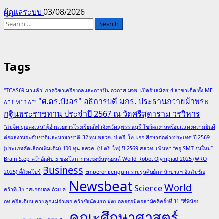
ผู้ดูแลระบบ
03/08/2026
Search
for:
Tags
"TCAS69 มาแล้ว! ภาควิชาเครื่องกลและการบิน-อวกาศ มจพ. เปิดรับสมัคร 4 สาขาเด็ด ทั้ง ME
"ศ.ดร.บังอร" อธิการบดี มกธ. ประธานถวายผ้าพระ
AE I-ME I-AE"
กฐินพระราชทาน ประจำปี 2567 ณ วัดศรีสุดาราม วรวิหาร
"สมจิต บุญคงเสน" ผู้อำนวยการโรงเรียนกีฬาจังหวัดสุพรรณบุรี โชว์ผลงานพร้อมแสดงความยินดี
ต่อผลงานระดับชาติและนานาชาติ
32 ทุน พสวท. ป.ตรี–โท–เอก ศึกษาต่อต่างประเทศ ปี 2569
(ประเภทคัดเลือกเพิ่มเติม)
100 ทุน สควค. (ป.ตรี–โท) ปี 2569 สสวท. เฟ้นหา “ครู SMT รุ่นใหม่”
Brain Step คว้าอันดับ 5 ของโลก การแข่งขันหุ่นยนต์ World Robot Olympiad 2025 (WRO
Business
2025) ที่สิงคโปร์
Emperor penguin รวมรุ่นศิษย์เก่านักบาสฯ อัสสัมชัญ
Newsbeat
World
Science
คว้าที่ 3 บาสเกตบอล ถ้วย ค.
กท.คริสเตียน ควง ลูกแม่รำเพย คว้าชัยนัดแรก ฟุตบอลจตุรมิตรสามัคคีครั้งที่ 31 "สี่พี่น้อง
คณะศึกษาศาสตร์