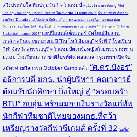
สวิงประทับใจ ทีมปทุมวัน 1 คว้าแชมป์
หนูน้อยจ้าวเวหา Young Pilot
Coding Challenge: Special Edition ในงาน “NRCT Forum 2025”
อักษรฯ จุฬาฯ เปิดสอน
รายวิชา “Dracula and Modern Culture” จากวรรณกรรมสยองขวัญสู่กระจกสะท้อน
วัฒนธรรมร่วมใหม่
อัสสัมชัญ ขึ้นนำ บาสเกตบอลชาย รุ่นอายุไม่เกิน 14 ปี รายการ "3 Times
แฮปปี้แลนด์เซ็นเตอร์ จัดใหญ่สืบสาน
Basketball League 2025"
เทศกาลกินเจ เขตบางกะปิ “กิน ไหว้ อิ่มบุญ” ครั้งที่ 7
โรงเรียน
กีฬาจังหวัดสุพรรณบุรี คว้าแชมป์ตะกร้อหญิงถ้วยพระราชทาน
ม.ว.ก.
โรงเรียนนานาชาติไบรท์ตัน คอลเลจ กรุงเทพฯ เปิดรับ
“ศ.ดร.บังอร”
สมัครค่ายกิจกรรม October Camp แล้ว!
อธิการบดี มกธ. นำผู้บริหาร คณาจารย์
ต้อนรับนักศึกษา ยิ่งใหญ่ สู่ “ครอบครัว
BTU” อบอุ่น พร้อมมอบเงินรางวัลแก่ทัพ
นักกีฬาทีมชาติไทยของมกธ.ที่คว้า
เหรียญรางวัลกีฬาซีเกมส์ ครั้งที่ 32
“แม่จิ๋ม”