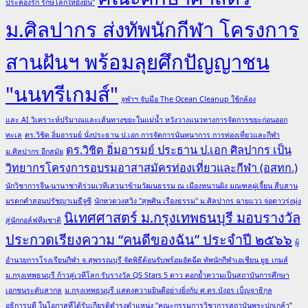
ประคองรัก รักษ์โลกให้ยั่งยืน"
ม.ศิลปากร ส่งทัพนักกีฬา โครงการ
สานฝันฯ พร้อมลุยศึกปัญญาชน
"นนทรีเกมส์"
จุฬาฯ จับมือ The Ocean Cleanup ใช้กล้อง
และ AI วิเคราะห์ปริมาณและเส้นทางขยะในแม่น้ำ หวังวางแนวทางการจัดการขยะก่อนออก
ทะเล
ดร.วิชิต อิ่มอารมย์ นั่งประธาน ป.เอก การจัดการนันทนาการ การท่องเที่ยวและกีฬา
ดร.วิชิต อิ่มอารมย์ ประธาน ป.เอก ศิลปากร เป็น
ม.ศิลปากร อีกสมัย
วิทยากรโครงการอบรมอาสาสมัครท่องเที่ยวและกีฬา (อสทก.)
นักวิชาการจีน-นานาชาติร่วมเวทีเสวนาข้ามวัฒนธรรม ณ เมืองหนานผิง มณฑลฝูเจี้ยน สืบสาน
มรดกคำสอนปรัชญาเมธีจูซี
นักหวดวงสวิง "สุพศิน เรืองธรรม" ม.ศิลปากร ฉายแวว จ่อดาวรุ่งมุ่ง
นิเทศศาสตร์ ม.กรุงเทพธนบุรี มอบรางวัล
สู่นักกอล์ฟทีมชาติ
ประกวดเรียงความ “คนดีของฉัน” ประจำปี ๒๕๖๖
ผู้
อำนวยการโรงเรียนกีฬา จ.สุพรรณบุรี จัดพิธีต้อนรับพร้อมอัดฉีด ทัพนักกีฬาเอเชียน ยูธ เกมส์
ม.กรุงเทพธนบุรี ก้าวสู่เวทีโลก รับรางวัล QS Stars 5 ดาว ตอกย้ำความเป็นสถาบันการศึกษา
เอกชนระดับสากล
ม.กรุงเทพธนบุรี แสดงความยินดีอย่างยิ่งกับ ศ.ดร.บังอร เบ็ญจาธิกุล
อธิการบดี ในโอกาสที่ได้รับเกียรติดำรงตำแหน่ง “คณะกรรมการวิชาการสถาบันพระปกเกล้า”