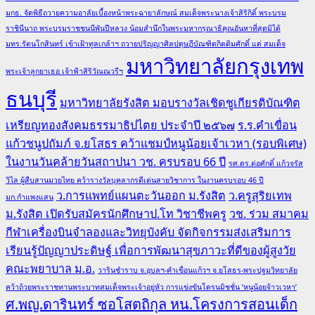
มกธ. จัดพิธีถวายความอาลัยเบื้องหน้าพระฉายาลักษณ์ สมเด็จพระนางเจ้าสิริกิติ์ พระบรม
ราชินีนาถ พระบรมราชชนนีพันปีหลวง น้อมสำนึกในพระมหากรุณาธิคุณอันหาที่สุดมิได้
มทร.รัตนโกสินทร์ เข้าเฝ้าทูลเกล้าฯ ถวายปริญญาศิลปดุษฎีบัณฑิตกิตติมศักดิ์ แด่ สมเด็จ
มหาวิทยาลัยกรุงเทพ
พระเจ้าลูกยาเธอ เจ้าฟ้าสิริวัณณวรีฯ
ธนบุรี
มหาวิทยาลัยรังสิต มอบรางวัลเชิดชูเกียรติบัณฑิต
เหรียญทองสังคมธรรมาธิปไตย ประจำปี ๒๕๖๗
ร.ร.คำเขื่อน
แก้วชนูปถัมภ์ จ.ยโสธร คว้าแชมป์หนูน้อยเจ้าเวหา (รอบพิเศษ)
ในงานวันคล้ายวันสถาปนา วช. ครบรอบ 66 ปี
รศ.ดร.ต่อศักดิ์ แก้วจรัส
วิไล ผู้สืบสานมวยไทย คว้ารางวัลบุคลากรดีเด่นสายวิชาการ ในงานครบรอบ 46 ปี
ว.การแพทย์แผนตะวันออก ม.รังสิต
ว.ครูสุริยเทพ
มก.กำแพงแสน
ม.รังสิต เปิดรับสมัครนักศึกษาป.โท วิชาชีพครู
วช. ร่วม สมาคม
กีฬาเครื่องบินจำลองและวิทยุบังคับ จัดกิจกรรมส่งเสริมการ
เรียนรู้ปัญญาประดิษฐ์ เพื่อการพัฒนาสุขภาวะที่ดีของผู้สูงวัย
คณะพยาบาล ม.อ.
วารินชำราบ จ.อุบลฯ-คำเขื่อนแก้วฯ จ.ยโสธร-พระปฐมวิทยาลัย
คว้าถ้วยพระราชทานพระบาทสมเด็จพระเจ้าอยู่หัว การแข่งขันโดรนมิชชั่น ‘หนูน้อยจ้าวเวหา’
ศ.พญ.ดารินทร์ ซอโสตถิกุล หน.โครงการสอนเด็ก