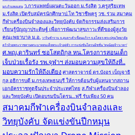
ว.การแพทย์แผนตะวันออก ม.รังสิต
ว.ครูสุริยเทพ
มก.กำแพงแสน
ม.รังสิต เปิดรับสมัครนักศึกษาป.โท วิชาชีพครู
วช. ร่วม สมาคม
กีฬาเครื่องบินจำลองและวิทยุบังคับ จัดกิจกรรมส่งเสริมการ
เรียนรู้ปัญญาประดิษฐ์ เพื่อการพัฒนาสุขภาวะที่ดีของผู้สูงวัย
คณะพยาบาล ม.อ.
วารินชำราบ จ.อุบลฯ-คำเขื่อนแก้วฯ จ.ยโสธร-พระปฐมวิทยาลัย
คว้าถ้วยพระราชทานพระบาทสมเด็จพระเจ้าอยู่หัว การแข่งขันโดรนมิชชั่น ‘หนูน้อยจ้าวเวหา’
ศ.พญ.ดารินทร์ ซอโสตถิกุล หน.โครงการสอนเด็ก
เจ็บป่วยเรื้อรัง รพ.จุฬาฯ ส่งมอบความสุขให้ถึงที่..
มอบความรักให้ถึงเตียง
ศาสตราจารย์ ดร.บังอร เบ็ญจาธิ
กุล อธิการบดี ม.กรุงเทพธนบุรี ให้การต้อนรับผู้แทนจากสถาน
เอกอัครราชทูตจีนประจำประเทศไทย
ส.กีฬาเครื่องบินจำลอง
และวิทยุบังคับ เปิดอบรมบินโดรน...ฟรี รับเพียง 50 คน
สมาคมกีฬาเครื่องบินจำลองและ
วิทยุบังคับ จัดแข่งขันปีกหมุน