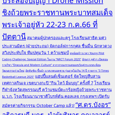
ประลองปัญญา Drone Mission
ชิงถ้วยพระราชทานพระบาทสมเด็จ
พระเจ้าอยู่หัว 22-23 ก.ค.66 ที่
ปัตตานี
สมาคมผู้ปกครองและครู โรงเรียนสาธิต มศว
ประสานมิตร (ฝ่ายประถม) จัดกอล์ฟการกุศล ชื่นมื่น นักหวดวง
สวิงประทับใจ ทีมปทุมวัน 1 คว้าแชมป์
หนูน้อยจ้าวเวหา Young Pilot
Coding Challenge: Special Edition ในงาน “NRCT Forum 2025”
อักษรฯ จุฬาฯ เปิดสอน
รายวิชา “Dracula and Modern Culture” จากวรรณกรรมสยองขวัญสู่กระจกสะท้อน
วัฒนธรรมร่วมใหม่
อัสสัมชัญ ขึ้นนำ บาสเกตบอลชาย รุ่นอายุไม่เกิน 14 ปี รายการ "3 Times
แฮปปี้แลนด์เซ็นเตอร์ จัดใหญ่สืบสาน
Basketball League 2025"
เทศกาลกินเจ เขตบางกะปิ “กิน ไหว้ อิ่มบุญ” ครั้งที่ 7
โรงเรียน
กีฬาจังหวัดสุพรรณบุรี คว้าแชมป์ตะกร้อหญิงถ้วยพระราชทาน
ม.ว.ก.
โรงเรียนนานาชาติไบรท์ตัน คอลเลจ กรุงเทพฯ เปิดรับ
“ศ.ดร.บังอร”
สมัครค่ายกิจกรรม October Camp แล้ว!
อธิการบดี มกธ. นำผู้บริหาร คณาจารย์