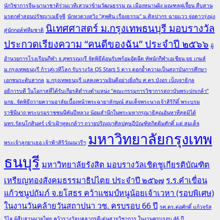
นักวิชาการจีน-นานาชาติร่วมเวทีเสวนาข้ามวัฒนธรรม ณ เมืองหนานผิง มณฑลฝูเจี้ยน สืบสาน
มรดกคำสอนปรัชญาเมธีจูซี
นักหวดวงสวิง "สุพศิน เรืองธรรม" ม.ศิลปากร ฉายแวว จ่อดาวรุ่งมุ่ง
นิเทศศาสตร์ ม.กรุงเทพธนบุรี มอบรางวัล
สู่นักกอล์ฟทีมชาติ
ประกวดเรียงความ “คนดีของฉัน” ประจำปี ๒๕๖๖
ผู้
อำนวยการโรงเรียนกีฬา จ.สุพรรณบุรี จัดพิธีต้อนรับพร้อมอัดฉีด ทัพนักกีฬาเอเชียน ยูธ เกมส์
ม.กรุงเทพธนบุรี ก้าวสู่เวทีโลก รับรางวัล QS Stars 5 ดาว ตอกย้ำความเป็นสถาบันการศึกษา
เอกชนระดับสากล
ม.กรุงเทพธนบุรี แสดงความยินดีอย่างยิ่งกับ ศ.ดร.บังอร เบ็ญจาธิกุล
อธิการบดี ในโอกาสที่ได้รับเกียรติดำรงตำแหน่ง “คณะกรรมการวิชาการสถาบันพระปกเกล้า”
มกธ. จัดพิธีถวายความอาลัยเบื้องหน้าพระฉายาลักษณ์ สมเด็จพระนางเจ้าสิริกิติ์ พระบรม
ราชินีนาถ พระบรมราชชนนีพันปีหลวง น้อมสำนึกในพระมหากรุณาธิคุณอันหาที่สุดมิได้
มทร.รัตนโกสินทร์ เข้าเฝ้าทูลเกล้าฯ ถวายปริญญาศิลปดุษฎีบัณฑิตกิตติมศักดิ์ แด่ สมเด็จ
มหาวิทยาลัยกรุงเทพ
พระเจ้าลูกยาเธอ เจ้าฟ้าสิริวัณณวรีฯ
ธนบุรี
มหาวิทยาลัยรังสิต มอบรางวัลเชิดชูเกียรติบัณฑิต
เหรียญทองสังคมธรรมาธิปไตย ประจำปี ๒๕๖๗
ร.ร.คำเขื่อน
แก้วชนูปถัมภ์ จ.ยโสธร คว้าแชมป์หนูน้อยเจ้าเวหา (รอบพิเศษ)
ในงานวันคล้ายวันสถาปนา วช. ครบรอบ 66 ปี
รศ.ดร.ต่อศักดิ์ แก้วจรัส
วิไล ผู้สืบสานมวยไทย คว้ารางวัลบุคลากรดีเด่นสายวิชาการ ในงานครบรอบ 46 ปี