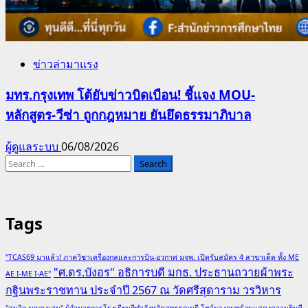
ข่าวล่ามาแรง
มทร.กรุงเทพ โต้ยับข่าวบิดเบือน! ชี้แจง MOU-
หลักสูตร-วีซ่า ถูกกฎหมาย ยันยึดธรรมาภิบาล
ผู้ดูแลระบบ
06/08/2026
Search
for:
Tags
"TCAS69 มาแล้ว! ภาควิชาเครื่องกลและการบิน-อวกาศ มจพ. เปิดรับสมัคร 4 สาขาเด็ด ทั้ง ME
"ศ.ดร.บังอร" อธิการบดี มกธ. ประธานถวายผ้าพระ
AE I-ME I-AE"
กฐินพระราชทาน ประจำปี 2567 ณ วัดศรีสุดาราม วรวิหาร
"สมจิต บุญคงเสน" ผู้อำนวยการโรงเรียนกีฬาจังหวัดสุพรรณบุรี โชว์ผลงานพร้อมแสดงความยินดี