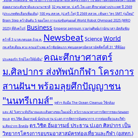
ต่อผลงานระดับชาติและนานาชาติ
32 ทุน พสวท. ป.ตรี–โท–เอก ศึกษาต่อต่างประเทศ ปี 2569
(ประเภทคัดเลือกเพิ่มเติม)
100 ทุน สควค. (ป.ตรี–โท) ปี 2569 สสวท. เฟ้นหา “ครู SMT รุ่นใหม่”
Brain Step คว้าอันดับ 5 ของโลก การแข่งขันหุ่นยนต์ World Robot Olympiad 2025 (WRO
Business
2025) ที่สิงคโปร์
Emperor penguin รวมรุ่นศิษย์เก่านักบาสฯ อัสสัมชัญ
Newsbeat
World
Science
คว้าที่ 3 บาสเกตบอล ถ้วย ค.
กท.คริสเตียน ควง ลูกแม่รำเพย คว้าชัยนัดแรก ฟุตบอลจตุรมิตรสามัคคีครั้งที่ 31 "สี่พี่น้อง
คณะศึกษาศาสตร์
ประคองรัก รักษ์โลกให้ยั่งยืน"
ม.ศิลปากร ส่งทัพนักกีฬา โครงการ
สานฝันฯ พร้อมลุยศึกปัญญาชน
"นนทรีเกมส์"
จุฬาฯ จับมือ The Ocean Cleanup ใช้กล้อง
และ AI วิเคราะห์ปริมาณและเส้นทางขยะในแม่น้ำ หวังวางแนวทางการจัดการขยะก่อนออก
ทะเล
ดร.วิชิต อิ่มอารมย์ นั่งประธาน ป.เอก การจัดการนันทนาการ การท่องเที่ยวและกีฬา
ดร.วิชิต อิ่มอารมย์ ประธาน ป.เอก ศิลปากร เป็น
ม.ศิลปากร อีกสมัย
วิทยากรโครงการอบรมอาสาสมัครท่องเที่ยวและกีฬา (อสทก.)