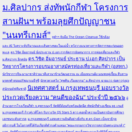
ม.ศิลปากร ส่งทัพนักกีฬา โครงการ
สานฝันฯ พร้อมลุยศึกปัญญาชน
"นนทรีเกมส์"
จุฬาฯ จับมือ The Ocean Cleanup ใช้กล้อง
และ AI วิเคราะห์ปริมาณและเส้นทางขยะในแม่น้ำ หวังวางแนวทางการจัดการขยะก่อนออก
ทะเล
ดร.วิชิต อิ่มอารมย์ นั่งประธาน ป.เอก การจัดการนันทนาการ การท่องเที่ยวและกีฬา
ดร.วิชิต อิ่มอารมย์ ประธาน ป.เอก ศิลปากร เป็น
ม.ศิลปากร อีกสมัย
วิทยากรโครงการอบรมอาสาสมัครท่องเที่ยวและกีฬา (อสทก.)
นักวิชาการจีน-นานาชาติร่วมเวทีเสวนาข้ามวัฒนธรรม ณ เมืองหนานผิง มณฑลฝูเจี้ยน สืบสาน
มรดกคำสอนปรัชญาเมธีจูซี
นักหวดวงสวิง "สุพศิน เรืองธรรม" ม.ศิลปากร ฉายแวว จ่อดาวรุ่งมุ่ง
นิเทศศาสตร์ ม.กรุงเทพธนบุรี มอบรางวัล
สู่นักกอล์ฟทีมชาติ
ประกวดเรียงความ “คนดีของฉัน” ประจำปี ๒๕๖๖
ผู้
อำนวยการโรงเรียนกีฬา จ.สุพรรณบุรี จัดพิธีต้อนรับพร้อมอัดฉีด ทัพนักกีฬาเอเชียน ยูธ เกมส์
ม.กรุงเทพธนบุรี ก้าวสู่เวทีโลก รับรางวัล QS Stars 5 ดาว ตอกย้ำความเป็นสถาบันการศึกษา
เอกชนระดับสากล
ม.กรุงเทพธนบุรี แสดงความยินดีอย่างยิ่งกับ ศ.ดร.บังอร เบ็ญจาธิกุล
อธิการบดี ในโอกาสที่ได้รับเกียรติดำรงตำแหน่ง “คณะกรรมการวิชาการสถาบันพระปกเกล้า”
มกธ. จัดพิธีถวายความอาลัยเบื้องหน้าพระฉายาลักษณ์ สมเด็จพระนางเจ้าสิริกิติ์ พระบรม