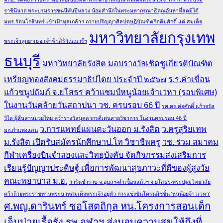
ราชินีนาถ พระบรมราชชนนีพันปีหลวง น้อมสำนึกในพระมหากรุณาธิคุณอันหาที่สุดมิได้
มทร.รัตนโกสินทร์ เข้าเฝ้าทูลเกล้าฯ ถวายปริญญาศิลปดุษฎีบัณฑิตกิตติมศักดิ์ แด่ สมเด็จ
มหาวิทยาลัยกรุงเทพ
พระเจ้าลูกยาเธอ เจ้าฟ้าสิริวัณณวรีฯ
ธนบุรี
มหาวิทยาลัยรังสิต มอบรางวัลเชิดชูเกียรติบัณฑิต
เหรียญทองสังคมธรรมาธิปไตย ประจำปี ๒๕๖๗
ร.ร.คำเขื่อน
แก้วชนูปถัมภ์ จ.ยโสธร คว้าแชมป์หนูน้อยเจ้าเวหา (รอบพิเศษ)
ในงานวันคล้ายวันสถาปนา วช. ครบรอบ 66 ปี
รศ.ดร.ต่อศักดิ์ แก้วจรัส
วิไล ผู้สืบสานมวยไทย คว้ารางวัลบุคลากรดีเด่นสายวิชาการ ในงานครบรอบ 46 ปี
ว.การแพทย์แผนตะวันออก ม.รังสิต
ว.ครูสุริยเทพ
มก.กำแพงแสน
ม.รังสิต เปิดรับสมัครนักศึกษาป.โท วิชาชีพครู
วช. ร่วม สมาคม
กีฬาเครื่องบินจำลองและวิทยุบังคับ จัดกิจกรรมส่งเสริมการ
เรียนรู้ปัญญาประดิษฐ์ เพื่อการพัฒนาสุขภาวะที่ดีของผู้สูงวัย
คณะพยาบาล ม.อ.
วารินชำราบ จ.อุบลฯ-คำเขื่อนแก้วฯ จ.ยโสธร-พระปฐมวิทยาลัย
คว้าถ้วยพระราชทานพระบาทสมเด็จพระเจ้าอยู่หัว การแข่งขันโดรนมิชชั่น ‘หนูน้อยจ้าวเวหา’
ศ.พญ.ดารินทร์ ซอโสตถิกุล หน.โครงการสอนเด็ก
เจ็บป่วยเรื้อรัง รพ.จุฬาฯ ส่งมอบความสุขให้ถึงที่..