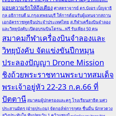
มอบความรักให้ถึงเตียง
ศาสตราจารย์ ดร.บังอร เบ็ญจาธิ
กุล อธิการบดี ม.กรุงเทพธนบุรี ให้การต้อนรับผู้แทนจากสถาน
เอกอัครราชทูตจีนประจำประเทศไทย
ส.กีฬาเครื่องบินจำลอง
และวิทยุบังคับ เปิดอบรมบินโดรน...ฟรี รับเพียง 50 คน
สมาคมกีฬาเครื่องบินจำลองและ
วิทยุบังคับ จัดแข่งขันปีกหมุน
ประลองปัญญา Drone Mission
ชิงถ้วยพระราชทานพระบาทสมเด็จ
พระเจ้าอยู่หัว 22-23 ก.ค.66 ที่
ปัตตานี
สมาคมผู้ปกครองและครู โรงเรียนสาธิต มศว
ประสานมิตร (ฝ่ายประถม) จัดกอล์ฟการกุศล ชื่นมื่น นักหวดวง
สวิงประทับใจ ทีมปทุมวัน 1 คว้าแชมป์
หนูน้อยจ้าวเวหา Young Pilot