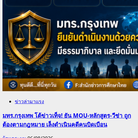
ข่าวล่ามาแรง
มทร.กรุงเทพ โต้ข่าวเท็จ! ยัน MOU-หลักสูตร-วีซ่า ถูก
ต้องตามกฎหมาย เล็งดำเนินคดีคนบิดเบือน