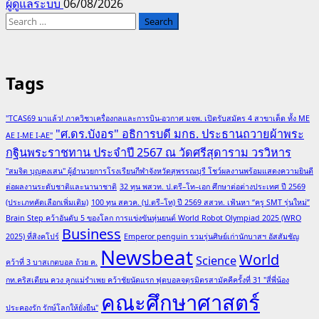
ผู้ดูแลระบบ
06/08/2026
Search
for:
Tags
"TCAS69 มาแล้ว! ภาควิชาเครื่องกลและการบิน-อวกาศ มจพ. เปิดรับสมัคร 4 สาขาเด็ด ทั้ง ME
"ศ.ดร.บังอร" อธิการบดี มกธ. ประธานถวายผ้าพระ
AE I-ME I-AE"
กฐินพระราชทาน ประจำปี 2567 ณ วัดศรีสุดาราม วรวิหาร
"สมจิต บุญคงเสน" ผู้อำนวยการโรงเรียนกีฬาจังหวัดสุพรรณบุรี โชว์ผลงานพร้อมแสดงความยินดี
ต่อผลงานระดับชาติและนานาชาติ
32 ทุน พสวท. ป.ตรี–โท–เอก ศึกษาต่อต่างประเทศ ปี 2569
(ประเภทคัดเลือกเพิ่มเติม)
100 ทุน สควค. (ป.ตรี–โท) ปี 2569 สสวท. เฟ้นหา “ครู SMT รุ่นใหม่”
Brain Step คว้าอันดับ 5 ของโลก การแข่งขันหุ่นยนต์ World Robot Olympiad 2025 (WRO
Business
2025) ที่สิงคโปร์
Emperor penguin รวมรุ่นศิษย์เก่านักบาสฯ อัสสัมชัญ
Newsbeat
World
Science
คว้าที่ 3 บาสเกตบอล ถ้วย ค.
กท.คริสเตียน ควง ลูกแม่รำเพย คว้าชัยนัดแรก ฟุตบอลจตุรมิตรสามัคคีครั้งที่ 31 "สี่พี่น้อง
คณะศึกษาศาสตร์
ประคองรัก รักษ์โลกให้ยั่งยืน"