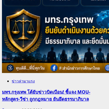
ข่าวล่ามาแรง
มทร.กรุงเทพ โต้ยับข่าวบิดเบือน! ชี้แจง MOU-
หลักสูตร-วีซ่า ถูกกฎหมาย ยันยึดธรรมาภิบาล