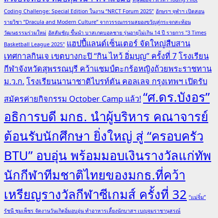
Coding Challenge: Special Edition ในงาน “NRCT Forum 2025”
อักษรฯ จุฬาฯ เปิดสอน
รายวิชา “Dracula and Modern Culture” จากวรรณกรรมสยองขวัญสู่กระจกสะท้อน
วัฒนธรรมร่วมใหม่
อัสสัมชัญ ขึ้นนำ บาสเกตบอลชาย รุ่นอายุไม่เกิน 14 ปี รายการ "3 Times
แฮปปี้แลนด์เซ็นเตอร์ จัดใหญ่สืบสาน
Basketball League 2025"
เทศกาลกินเจ เขตบางกะปิ “กิน ไหว้ อิ่มบุญ” ครั้งที่ 7
โรงเรียน
กีฬาจังหวัดสุพรรณบุรี คว้าแชมป์ตะกร้อหญิงถ้วยพระราชทาน
ม.ว.ก.
โรงเรียนนานาชาติไบรท์ตัน คอลเลจ กรุงเทพฯ เปิดรับ
“ศ.ดร.บังอร”
สมัครค่ายกิจกรรม October Camp แล้ว!
อธิการบดี มกธ. นำผู้บริหาร คณาจารย์
ต้อนรับนักศึกษา ยิ่งใหญ่ สู่ “ครอบครัว
BTU” อบอุ่น พร้อมมอบเงินรางวัลแก่ทัพ
นักกีฬาทีมชาติไทยของมกธ.ที่คว้า
เหรียญรางวัลกีฬาซีเกมส์ ครั้งที่ 32
“แม่จิ๋ม”
รัชนี ชุมเพ็ชร จัดงานวันเกิดอิ่มอบอุ่น ทำอาหารเลี้ยงนักบาสฯ เบญจมราชานุสรณ์