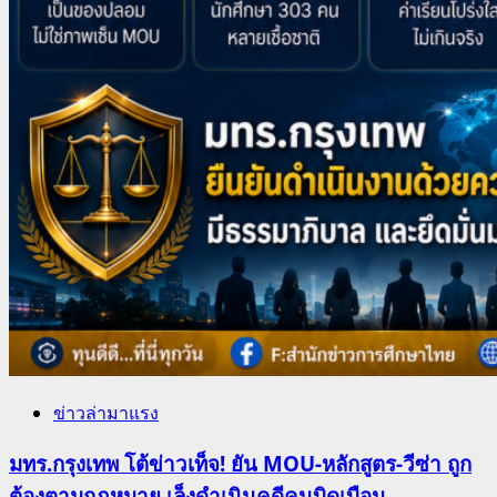
ข่าวล่ามาแรง
มทร.กรุงเทพ โต้ข่าวเท็จ! ยัน MOU-หลักสูตร-วีซ่า ถูก
ต้องตามกฎหมาย เล็งดำเนินคดีคนบิดเบือน