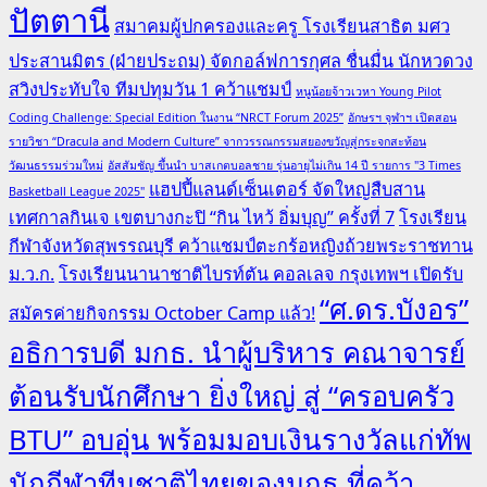
ปัตตานี
สมาคมผู้ปกครองและครู โรงเรียนสาธิต มศว
ประสานมิตร (ฝ่ายประถม) จัดกอล์ฟการกุศล ชื่นมื่น นักหวดวง
สวิงประทับใจ ทีมปทุมวัน 1 คว้าแชมป์
หนูน้อยจ้าวเวหา Young Pilot
Coding Challenge: Special Edition ในงาน “NRCT Forum 2025”
อักษรฯ จุฬาฯ เปิดสอน
รายวิชา “Dracula and Modern Culture” จากวรรณกรรมสยองขวัญสู่กระจกสะท้อน
วัฒนธรรมร่วมใหม่
อัสสัมชัญ ขึ้นนำ บาสเกตบอลชาย รุ่นอายุไม่เกิน 14 ปี รายการ "3 Times
แฮปปี้แลนด์เซ็นเตอร์ จัดใหญ่สืบสาน
Basketball League 2025"
เทศกาลกินเจ เขตบางกะปิ “กิน ไหว้ อิ่มบุญ” ครั้งที่ 7
โรงเรียน
กีฬาจังหวัดสุพรรณบุรี คว้าแชมป์ตะกร้อหญิงถ้วยพระราชทาน
ม.ว.ก.
โรงเรียนนานาชาติไบรท์ตัน คอลเลจ กรุงเทพฯ เปิดรับ
“ศ.ดร.บังอร”
สมัครค่ายกิจกรรม October Camp แล้ว!
อธิการบดี มกธ. นำผู้บริหาร คณาจารย์
ต้อนรับนักศึกษา ยิ่งใหญ่ สู่ “ครอบครัว
BTU” อบอุ่น พร้อมมอบเงินรางวัลแก่ทัพ
นักกีฬาทีมชาติไทยของมกธ.ที่คว้า