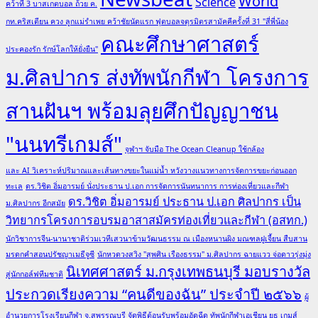
World
Science
เทนนิส
คว้าที่ 3 บาสเกตบอล ถ้วย ค.
ไทย
กท.คริสเตียน ควง ลูกแม่รำเพย คว้าชัยนัดแรก ฟุตบอลจตุรมิตรสามัคคีครั้งที่ 31 "สี่พี่น้อง
คณะศึกษาศาสตร์
ประคองรัก รักษ์โลกให้ยั่งยืน"
ม.ศิลปากร ส่งทัพนักกีฬา โครงการ
สานฝันฯ พร้อมลุยศึกปัญญาชน
"นนทรีเกมส์"
จุฬาฯ จับมือ The Ocean Cleanup ใช้กล้อง
และ AI วิเคราะห์ปริมาณและเส้นทางขยะในแม่น้ำ หวังวางแนวทางการจัดการขยะก่อนออก
ทะเล
ดร.วิชิต อิ่มอารมย์ นั่งประธาน ป.เอก การจัดการนันทนาการ การท่องเที่ยวและกีฬา
ดร.วิชิต อิ่มอารมย์ ประธาน ป.เอก ศิลปากร เป็น
ม.ศิลปากร อีกสมัย
วิทยากรโครงการอบรมอาสาสมัครท่องเที่ยวและกีฬา (อสทก.)
นักวิชาการจีน-นานาชาติร่วมเวทีเสวนาข้ามวัฒนธรรม ณ เมืองหนานผิง มณฑลฝูเจี้ยน สืบสาน
มรดกคำสอนปรัชญาเมธีจูซี
นักหวดวงสวิง "สุพศิน เรืองธรรม" ม.ศิลปากร ฉายแวว จ่อดาวรุ่งมุ่ง
นิเทศศาสตร์ ม.กรุงเทพธนบุรี มอบรางวัล
สู่นักกอล์ฟทีมชาติ
ประกวดเรียงความ “คนดีของฉัน” ประจำปี ๒๕๖๖
ผู้
อำนวยการโรงเรียนกีฬา จ.สุพรรณบุรี จัดพิธีต้อนรับพร้อมอัดฉีด ทัพนักกีฬาเอเชียน ยูธ เกมส์