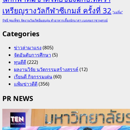
เหรียญรางวัลกีฬาซีเกมส์ ครั้งที่ 32
“แม่จิ๋ม”
รัชนี ชุมเพ็ชร จัดงานวันเกิดอิ่มอบอุ่น ทำอาหารเลี้ยงนักบาสฯ เบญจมราชานุสรณ์
Categories
ข่าวล่ามาแรง
(805)
จัดอันดับการศึกษา
(5)
ทุนดีดี
(222)
ผลงานวิจัย นวัตกรรมสร้างสรรค์
(12)
เรียนดี กิจกรรมเด่น
(60)
แฟ้มข่าวดีดี
(356)
PR NEWS