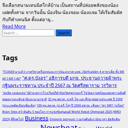
จึงเลือกสนามเทนนิสใกล้บ้าน เป็นสถานที่ปล่อยพลังของน้อง
แฝดทั้งสาม จากวันนั้น น้องจิน-น้องจอม-น้องแจม ได้เริ่มสัมผัส
กับกีฬาเทนนิส ตั้งแต่อายุ...
Read
Read More
Search
more
for:
about
สายใย
แห่ง
Tags
รัก
และ
"TCAS69 มาแล้ว! ภาควิชาเครื่องกลและการบิน-อวกาศ มจพ. เปิดรับสมัคร 4 สาขาเด็ด ทั้ง ME
ความ
"ศ.ดร.บังอร" อธิการบดี มกธ. ประธานถวายผ้าพระ
AE I-ME I-AE"
อบอุ่น
กฐินพระราชทาน ประจำปี 2567 ณ วัดศรีสุดาราม วรวิหาร
สร้าง
"สมจิต บุญคงเสน" ผู้อำนวยการโรงเรียนกีฬาจังหวัดสุพรรณบุรี โชว์ผลงานพร้อมแสดงความยินดี
แฝด
ต่อผลงานระดับชาติและนานาชาติ
32 ทุน พสวท. ป.ตรี–โท–เอก ศึกษาต่อต่างประเทศ ปี 2569
3
(ประเภทคัดเลือกเพิ่มเติม)
100 ทุน สควค. (ป.ตรี–โท) ปี 2569 สสวท. เฟ้นหา “ครู SMT รุ่นใหม่”
บน
Brain Step คว้าอันดับ 5 ของโลก การแข่งขันหุ่นยนต์ World Robot Olympiad 2025 (WRO
เส้น
Business
2025) ที่สิงคโปร์
Emperor penguin รวมรุ่นศิษย์เก่านักบาสฯ อัสสัมชัญ
ทาง
Newsbeat