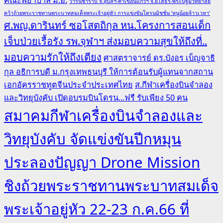
วารินชำราบ จ.อุบลฯ-คำเขื่อนแก้วฯ จ.ยโสธร-พระปฐมวิทยาลัย
คว้าถ้วยพระราชทานพระบาทสมเด็จพระเจ้าอยู่หัว การแข่งขันโดรนมิชชั่น ‘หนูน้อยจ้าวเวหา’
ศ.พญ.ดารินทร์ ซอโสตถิกุล หน.โครงการสอนเด็ก
เจ็บป่วยเรื้อรัง รพ.จุฬาฯ ส่งมอบความสุขให้ถึงที่..
มอบความรักให้ถึงเตียง
ศาสตราจารย์ ดร.บังอร เบ็ญจาธิ
กุล อธิการบดี ม.กรุงเทพธนบุรี ให้การต้อนรับผู้แทนจากสถาน
เอกอัครราชทูตจีนประจำประเทศไทย
ส.กีฬาเครื่องบินจำลอง
และวิทยุบังคับ เปิดอบรมบินโดรน...ฟรี รับเพียง 50 คน
สมาคมกีฬาเครื่องบินจำลองและ
วิทยุบังคับ จัดแข่งขันปีกหมุน
ประลองปัญญา Drone Mission
ชิงถ้วยพระราชทานพระบาทสมเด็จ
พระเจ้าอยู่หัว 22-23 ก.ค.66 ที่