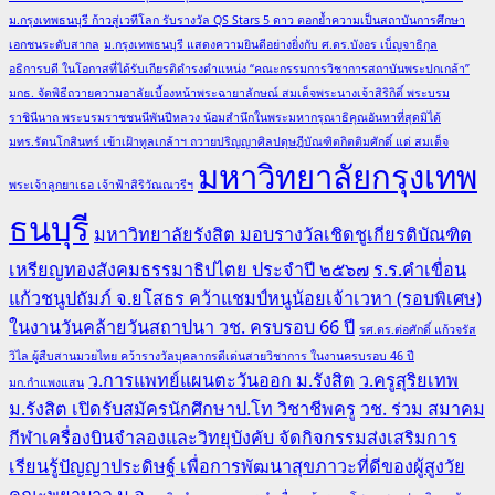
ม.กรุงเทพธนบุรี ก้าวสู่เวทีโลก รับรางวัล QS Stars 5 ดาว ตอกย้ำความเป็นสถาบันการศึกษา
เอกชนระดับสากล
ม.กรุงเทพธนบุรี แสดงความยินดีอย่างยิ่งกับ ศ.ดร.บังอร เบ็ญจาธิกุล
อธิการบดี ในโอกาสที่ได้รับเกียรติดำรงตำแหน่ง “คณะกรรมการวิชาการสถาบันพระปกเกล้า”
มกธ. จัดพิธีถวายความอาลัยเบื้องหน้าพระฉายาลักษณ์ สมเด็จพระนางเจ้าสิริกิติ์ พระบรม
ราชินีนาถ พระบรมราชชนนีพันปีหลวง น้อมสำนึกในพระมหากรุณาธิคุณอันหาที่สุดมิได้
มทร.รัตนโกสินทร์ เข้าเฝ้าทูลเกล้าฯ ถวายปริญญาศิลปดุษฎีบัณฑิตกิตติมศักดิ์ แด่ สมเด็จ
มหาวิทยาลัยกรุงเทพ
พระเจ้าลูกยาเธอ เจ้าฟ้าสิริวัณณวรีฯ
ธนบุรี
มหาวิทยาลัยรังสิต มอบรางวัลเชิดชูเกียรติบัณฑิต
เหรียญทองสังคมธรรมาธิปไตย ประจำปี ๒๕๖๗
ร.ร.คำเขื่อน
แก้วชนูปถัมภ์ จ.ยโสธร คว้าแชมป์หนูน้อยเจ้าเวหา (รอบพิเศษ)
ในงานวันคล้ายวันสถาปนา วช. ครบรอบ 66 ปี
รศ.ดร.ต่อศักดิ์ แก้วจรัส
วิไล ผู้สืบสานมวยไทย คว้ารางวัลบุคลากรดีเด่นสายวิชาการ ในงานครบรอบ 46 ปี
ว.การแพทย์แผนตะวันออก ม.รังสิต
ว.ครูสุริยเทพ
มก.กำแพงแสน
ม.รังสิต เปิดรับสมัครนักศึกษาป.โท วิชาชีพครู
วช. ร่วม สมาคม
กีฬาเครื่องบินจำลองและวิทยุบังคับ จัดกิจกรรมส่งเสริมการ
เรียนรู้ปัญญาประดิษฐ์ เพื่อการพัฒนาสุขภาวะที่ดีของผู้สูงวัย
คณะพยาบาล ม.อ.