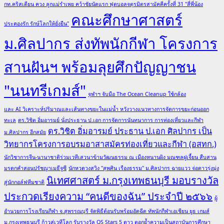
กท.คริสเตียน ควง ลูกแม่รำเพย คว้าชัยนัดแรก ฟุตบอลจตุรมิตรสามัคคีครั้งที่ 31 "สี่พี่น้อง
คณะศึกษาศาสตร์
ประคองรัก รักษ์โลกให้ยั่งยืน"
ม.ศิลปากร ส่งทัพนักกีฬา โครงการ
สานฝันฯ พร้อมลุยศึกปัญญาชน
"นนทรีเกมส์"
จุฬาฯ จับมือ The Ocean Cleanup ใช้กล้อง
และ AI วิเคราะห์ปริมาณและเส้นทางขยะในแม่น้ำ หวังวางแนวทางการจัดการขยะก่อนออก
ทะเล
ดร.วิชิต อิ่มอารมย์ นั่งประธาน ป.เอก การจัดการนันทนาการ การท่องเที่ยวและกีฬา
ดร.วิชิต อิ่มอารมย์ ประธาน ป.เอก ศิลปากร เป็น
ม.ศิลปากร อีกสมัย
วิทยากรโครงการอบรมอาสาสมัครท่องเที่ยวและกีฬา (อสทก.)
นักวิชาการจีน-นานาชาติร่วมเวทีเสวนาข้ามวัฒนธรรม ณ เมืองหนานผิง มณฑลฝูเจี้ยน สืบสาน
มรดกคำสอนปรัชญาเมธีจูซี
นักหวดวงสวิง "สุพศิน เรืองธรรม" ม.ศิลปากร ฉายแวว จ่อดาวรุ่งมุ่ง
นิเทศศาสตร์ ม.กรุงเทพธนบุรี มอบรางวัล
สู่นักกอล์ฟทีมชาติ
ประกวดเรียงความ “คนดีของฉัน” ประจำปี ๒๕๖๖
ผู้
อำนวยการโรงเรียนกีฬา จ.สุพรรณบุรี จัดพิธีต้อนรับพร้อมอัดฉีด ทัพนักกีฬาเอเชียน ยูธ เกมส์
ม.กรุงเทพธนบุรี ก้าวสู่เวทีโลก รับรางวัล QS Stars 5 ดาว ตอกย้ำความเป็นสถาบันการศึกษา