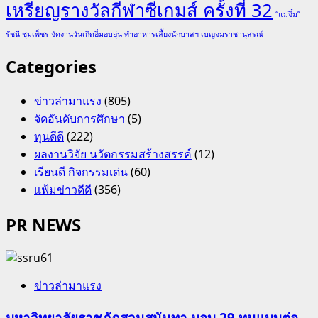
เหรียญรางวัลกีฬาซีเกมส์ ครั้งที่ 32
“แม่จิ๋ม”
รัชนี ชุมเพ็ชร จัดงานวันเกิดอิ่มอบอุ่น ทำอาหารเลี้ยงนักบาสฯ เบญจมราชานุสรณ์
Categories
ข่าวล่ามาแรง
(805)
จัดอันดับการศึกษา
(5)
ทุนดีดี
(222)
ผลงานวิจัย นวัตกรรมสร้างสรรค์
(12)
เรียนดี กิจกรรมเด่น
(60)
แฟ้มข่าวดีดี
(356)
PR NEWS
ข่าวล่ามาแรง
มหาวิทยาลัยราชภัฏสวนสุนันทา มอบ 29 ทุนแบบต่อ