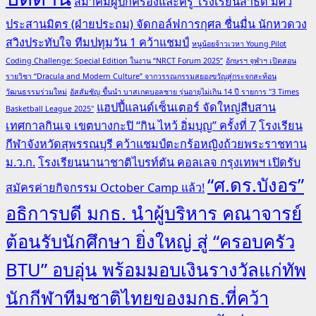
สมาคมผู้ปกครองและครู โรงเรียนสาธิต มศว
ประสานมิตร (ฝ่ายประถม) จัดกอล์ฟการกุศล ชื่นมื่น นักหวดวง
สวิงประทับใจ ทีมปทุมวัน 1 คว้าแชมป์
หนูน้อยจ้าวเวหา Young Pilot
Coding Challenge: Special Edition ในงาน “NRCT Forum 2025”
อักษรฯ จุฬาฯ เปิดสอน
รายวิชา “Dracula and Modern Culture” จากวรรณกรรมสยองขวัญสู่กระจกสะท้อน
วัฒนธรรมร่วมใหม่
อัสสัมชัญ ขึ้นนำ บาสเกตบอลชาย รุ่นอายุไม่เกิน 14 ปี รายการ "3 Times
แฮปปี้แลนด์เซ็นเตอร์ จัดใหญ่สืบสาน
Basketball League 2025"
เทศกาลกินเจ เขตบางกะปิ “กิน ไหว้ อิ่มบุญ” ครั้งที่ 7
โรงเรียน
กีฬาจังหวัดสุพรรณบุรี คว้าแชมป์ตะกร้อหญิงถ้วยพระราชทาน
ม.ว.ก.
โรงเรียนนานาชาติไบรท์ตัน คอลเลจ กรุงเทพฯ เปิดรับ
“ศ.ดร.บังอร”
สมัครค่ายกิจกรรม October Camp แล้ว!
อธิการบดี มกธ. นำผู้บริหาร คณาจารย์
ต้อนรับนักศึกษา ยิ่งใหญ่ สู่ “ครอบครัว
BTU” อบอุ่น พร้อมมอบเงินรางวัลแก่ทัพ
นักกีฬาทีมชาติไทยของมกธ.ที่คว้า