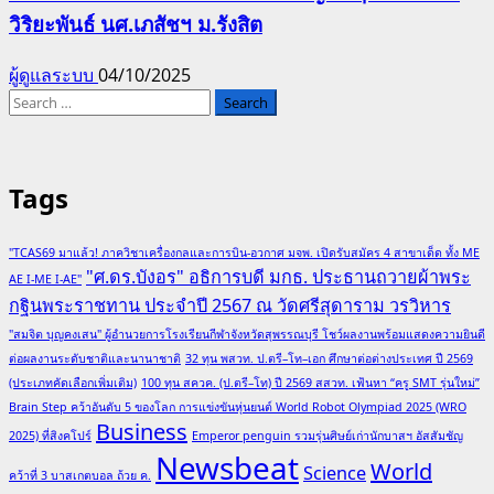
วิริยะพันธ์ นศ.เภสัชฯ ม.รังสิต
ผู้ดูแลระบบ
04/10/2025
Search
for:
Tags
"TCAS69 มาแล้ว! ภาควิชาเครื่องกลและการบิน-อวกาศ มจพ. เปิดรับสมัคร 4 สาขาเด็ด ทั้ง ME
"ศ.ดร.บังอร" อธิการบดี มกธ. ประธานถวายผ้าพระ
AE I-ME I-AE"
กฐินพระราชทาน ประจำปี 2567 ณ วัดศรีสุดาราม วรวิหาร
"สมจิต บุญคงเสน" ผู้อำนวยการโรงเรียนกีฬาจังหวัดสุพรรณบุรี โชว์ผลงานพร้อมแสดงความยินดี
ต่อผลงานระดับชาติและนานาชาติ
32 ทุน พสวท. ป.ตรี–โท–เอก ศึกษาต่อต่างประเทศ ปี 2569
(ประเภทคัดเลือกเพิ่มเติม)
100 ทุน สควค. (ป.ตรี–โท) ปี 2569 สสวท. เฟ้นหา “ครู SMT รุ่นใหม่”
Brain Step คว้าอันดับ 5 ของโลก การแข่งขันหุ่นยนต์ World Robot Olympiad 2025 (WRO
Business
2025) ที่สิงคโปร์
Emperor penguin รวมรุ่นศิษย์เก่านักบาสฯ อัสสัมชัญ
Newsbeat
World
Science
คว้าที่ 3 บาสเกตบอล ถ้วย ค.