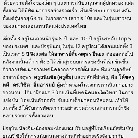
ด้วยความตั้งใจของเด็ก ๆ และการสนับสนุนจากผู้ปกครอง แฝด
ทั้งสาม ได้มีพัฒนาการอย่างรวดเร็ว เริ่มเข้าระบบการแข่งขัน
ตั้งแต่รุ่นอายุ 6 ขวบ ในรายการ tennis 10s และในรุ่นเยาวชน
ของสมาคมลอนเทนนิสแห่งประเทศไทย
เด็กทั้ง 3 อยู่ในแถวหน้ารุ่น 8 ปี และ 10 ปี อยู่ในระดับ Top 5
ของประเทศ และปัจจุบันอยู่ในรุ่น 12 ครูป้อม ได้สอนแฝดทั้ง 3
เป็นเวลา 5 ปี จึงส่งต่อ ให้
อาจารย์ตั้ม-จตุพร ยืนยง
ต่อยอดต่อไป
หลังจากนั้นเด็ก ๆ ทั้ง 3 ได้เข้าสู่ระบบการแข่งขันที่เข้มข้นขึ้น
ด้วยการพัฒนาจากเทคนิคจากอาจารย์ตั้ม และ ทีมงานลูกศิษย์
อาจารย์จตุพร
ครูธนันชัย (ครูตั้ม)
และหลักที่สำคัญ คือ
โค้ชครู
หมี ดร.วิชิต อิ่มอารมย์
ผู้คร่ำหวอดในวงการเทนนิสมาอย่าง
ยาวนาน ได้มาฝึกแฝด 3 โดยเน้นที่เทคนิคและจิตวิทยา ในการ
แข่งขัน โดยเน้นตัวต่อตัว จับแยกเด็กมาสอนทีละคน…ทำให้
แฝดทั้ง 3 ได้รับการพัฒนาการอย่างรวดเร็วจนสามารถเข้าชิง
หลายรายการทั้งสามคน…
ปัจจุบัน น้องจิน-น้องจอม-น้องแจม เรียนอยู่ที่โรงเรียนอัสสัมชัญ
ธนบุรี ซึ่งให้การสนับสนุนทางด้านกีฬาอย่างจริงจัง บวกกับ