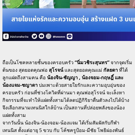
ถือเป็นโชคหลายชั้นของครอบครัว
“นิ่มวชิระสุนทร”
จากจุดเริ่ม
ต้นของ สุดยอดคุณพ่อ
สุโรจน์
และสุดยอดคุณแม่
กัลยดา
ที่ได้
ลูกแฝดถึงสามคน คือ
น้องจิน-ชัญญา , น้องจอม-กฤษฎิ์ และ
น้องแจม-ชญาดา
บ่มเพาะด้วยสายใยรักและความอุบอุ่นของ
ครอบครัว ก่อนที่ช่วงโควิดที่ผ่านมา คุณพ่อสุโรจน์ จะเล็งหา
กิจกรรมที่จะทำให้แฝดทั้งสามได้ลดปฏิกิริยาตื่นตัวลงไปได้บ้าง
จึงเลือกสนามเทนนิสใกล้บ้าน เป็นสถานที่ปล่อยพลังของน้อง
แฝดทั้งสาม
จากวันนั้น น้องจิน-น้องจอม-น้องแจม ได้เริ่มสัมผัสกับกีฬา
เทนนิส ตั้งแต่อายุ 5 ขวบ กับ โค้ชครูป้อม-มีชัย โพธิผ่องพันธ์