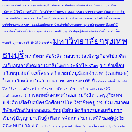
เอกชนระดับสากล
ม.กรุงเทพธนบุรี แสดงความยินดีอย่างยิ่งกับ ศ.ดร.บังอร เบ็ญจาธิกุล
อธิการบดี ในโอกาสที่ได้รับเกียรติดำรงตำแหน่ง “คณะกรรมการวิชาการสถาบันพระปกเกล้า”
มกธ. จัดพิธีถวายความอาลัยเบื้องหน้าพระฉายาลักษณ์ สมเด็จพระนางเจ้าสิริกิติ์ พระบรม
ราชินีนาถ พระบรมราชชนนีพันปีหลวง น้อมสำนึกในพระมหากรุณาธิคุณอันหาที่สุดมิได้
มทร.รัตนโกสินทร์ เข้าเฝ้าทูลเกล้าฯ ถวายปริญญาศิลปดุษฎีบัณฑิตกิตติมศักดิ์ แด่ สมเด็จ
มหาวิทยาลัยกรุงเทพ
พระเจ้าลูกยาเธอ เจ้าฟ้าสิริวัณณวรีฯ
ธนบุรี
มหาวิทยาลัยรังสิต มอบรางวัลเชิดชูเกียรติบัณฑิต
เหรียญทองสังคมธรรมาธิปไตย ประจำปี ๒๕๖๗
ร.ร.คำเขื่อน
แก้วชนูปถัมภ์ จ.ยโสธร คว้าแชมป์หนูน้อยเจ้าเวหา (รอบพิเศษ)
ในงานวันคล้ายวันสถาปนา วช. ครบรอบ 66 ปี
รศ.ดร.ต่อศักดิ์ แก้วจรัส
วิไล ผู้สืบสานมวยไทย คว้ารางวัลบุคลากรดีเด่นสายวิชาการ ในงานครบรอบ 46 ปี
ว.การแพทย์แผนตะวันออก ม.รังสิต
ว.ครูสุริยเทพ
มก.กำแพงแสน
ม.รังสิต เปิดรับสมัครนักศึกษาป.โท วิชาชีพครู
วช. ร่วม สมาคม
กีฬาเครื่องบินจำลองและวิทยุบังคับ จัดกิจกรรมส่งเสริมการ
เรียนรู้ปัญญาประดิษฐ์ เพื่อการพัฒนาสุขภาวะที่ดีของผู้สูงวัย
คณะพยาบาล ม.อ.
วารินชำราบ จ.อุบลฯ-คำเขื่อนแก้วฯ จ.ยโสธร-พระปฐมวิทยาลัย