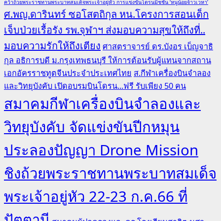
คว้าถ้วยพระราชทานพระบาทสมเด็จพระเจ้าอยู่หัว การแข่งขันโดรนมิชชั่น ‘หนูน้อยจ้าวเวหา’
ศ.พญ.ดารินทร์ ซอโสตถิกุล หน.โครงการสอนเด็ก
เจ็บป่วยเรื้อรัง รพ.จุฬาฯ ส่งมอบความสุขให้ถึงที่..
มอบความรักให้ถึงเตียง
ศาสตราจารย์ ดร.บังอร เบ็ญจาธิ
กุล อธิการบดี ม.กรุงเทพธนบุรี ให้การต้อนรับผู้แทนจากสถาน
เอกอัครราชทูตจีนประจำประเทศไทย
ส.กีฬาเครื่องบินจำลอง
และวิทยุบังคับ เปิดอบรมบินโดรน...ฟรี รับเพียง 50 คน
สมาคมกีฬาเครื่องบินจำลองและ
วิทยุบังคับ จัดแข่งขันปีกหมุน
ประลองปัญญา Drone Mission
ชิงถ้วยพระราชทานพระบาทสมเด็จ
พระเจ้าอยู่หัว 22-23 ก.ค.66 ที่
ปัตตานี