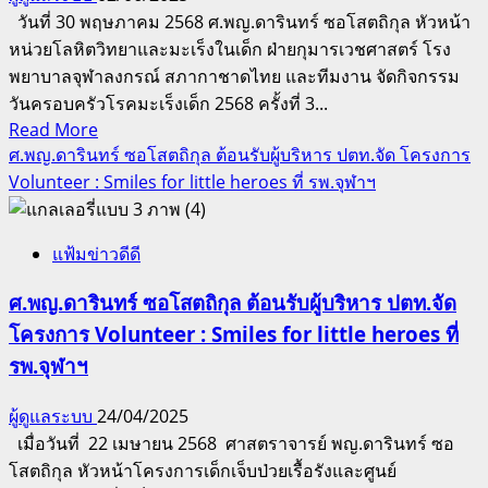
วันที่ 30 พฤษภาคม 2568 ศ.พญ.ดารินทร์ ซอโสตถิกุล หัวหน้า
เจ็บ
หน่วยโลหิตวิทยาและมะเร็งในเด็ก ฝ่ายกุมารเวชศาสตร์ โรง
ป่วย
พยาบาลจุฬาลงกรณ์ สภากาชาดไทย และทีมงาน จัดกิจกรรม
เรื้อ
วันครอบครัวโรคมะเร็งเด็ก 2568 ครั้งที่ 3...
รังฯ
Read
Read More
รพ.จุฬาฯ
more
ศ.พญ.ดารินทร์ ซอโสตถิกุล ต้อนรับผู้บริหาร ปตท.จัด โครงการ
ให้การ
about
Volunteer : Smiles for little heroes ที่ รพ.จุฬาฯ
ต้อนรับ
ศ.พญ.ดา
ปตท.
ริ
จัด
แฟ้มข่าวดีดี
นทร์
กิจกรรม
ซอ
ให้
ศ.พญ.ดารินทร์ ซอโสตถิกุล ต้อนรับผู้บริหาร ปตท.จัด
โสตถิ
ผู้
โครงการ Volunteer : Smiles for little heroes ที่
กุล
ป่วย
รพ.จุฬาฯ
จัด
เด็ก
กิจกรรม
ผู้ดูแลระบบ
24/04/2025
วัน
เมื่อวันที่ 22 เมษายน 2568 ศาสตราจารย์ พญ.ดารินทร์ ซอ
ครอบครัว
โสตถิกุล หัวหน้าโครงการเด็กเจ็บป่วยเรื้อรังและศูนย์
โรค