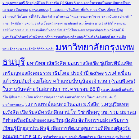
ม.กรุงเทพธนบุรี ก้าวสู่เวทีโลก รับรางวัล QS Stars 5 ดาว ตอกย้ำความเป็นสถาบันการศึกษา
เอกชนระดับสากล
ม.กรุงเทพธนบุรี แสดงความยินดีอย่างยิ่งกับ ศ.ดร.บังอร เบ็ญจาธิกุล
อธิการบดี ในโอกาสที่ได้รับเกียรติดำรงตำแหน่ง “คณะกรรมการวิชาการสถาบันพระปกเกล้า”
มกธ. จัดพิธีถวายความอาลัยเบื้องหน้าพระฉายาลักษณ์ สมเด็จพระนางเจ้าสิริกิติ์ พระบรม
ราชินีนาถ พระบรมราชชนนีพันปีหลวง น้อมสำนึกในพระมหากรุณาธิคุณอันหาที่สุดมิได้
มทร.รัตนโกสินทร์ เข้าเฝ้าทูลเกล้าฯ ถวายปริญญาศิลปดุษฎีบัณฑิตกิตติมศักดิ์ แด่ สมเด็จ
มหาวิทยาลัยกรุงเทพ
พระเจ้าลูกยาเธอ เจ้าฟ้าสิริวัณณวรีฯ
ธนบุรี
มหาวิทยาลัยรังสิต มอบรางวัลเชิดชูเกียรติบัณฑิต
เหรียญทองสังคมธรรมาธิปไตย ประจำปี ๒๕๖๗
ร.ร.คำเขื่อน
แก้วชนูปถัมภ์ จ.ยโสธร คว้าแชมป์หนูน้อยเจ้าเวหา (รอบพิเศษ)
ในงานวันคล้ายวันสถาปนา วช. ครบรอบ 66 ปี
รศ.ดร.ต่อศักดิ์ แก้วจรัส
วิไล ผู้สืบสานมวยไทย คว้ารางวัลบุคลากรดีเด่นสายวิชาการ ในงานครบรอบ 46 ปี
ว.การแพทย์แผนตะวันออก ม.รังสิต
ว.ครูสุริยเทพ
มก.กำแพงแสน
ม.รังสิต เปิดรับสมัครนักศึกษาป.โท วิชาชีพครู
วช. ร่วม สมาคม
กีฬาเครื่องบินจำลองและวิทยุบังคับ จัดกิจกรรมส่งเสริมการ
เรียนรู้ปัญญาประดิษฐ์ เพื่อการพัฒนาสุขภาวะที่ดีของผู้สูงวัย
คณะพยาบาล ม.อ.
วารินชำราบ จ.อุบลฯ-คำเขื่อนแก้วฯ จ.ยโสธร-พระปฐมวิทยาลัย