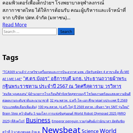
คอมพิวเตอร์เพื่อเด็กป่วยฯ โรงพยาบาลจุฬาลงกรณ์
มะเร็ง
สภากาชาดไทย ได้ให้การต้อนรับ คณะผู้บริหารและเจ้าหน้าที่
เด็ก
จาก บริษัท ปตท.จำกัด (มหาชน)...
ครั้ง
Read
Read More
ที่
Search
more
3
for:
about
“อยาก
ศ.พญ.ดา
เห็น
ริ
ท้องฟ้า…
Tags
นทร์
เหมือน
ซอ
อย่าง
"TCAS69 มาแล้ว! ภาควิชาเครื่องกลและการบิน-อวกาศ มจพ. เปิดรับสมัคร 4 สาขาเด็ด ทั้ง ME
โสตถิ
ใน
"ศ.ดร.บังอร" อธิการบดี มกธ. ประธานถวายผ้าพระ
AE I-ME I-AE"
กุล
ฝัน”
กฐินพระราชทาน ประจำปี 2567 ณ วัดศรีสุดาราม วรวิหาร
ต้อนรับ
ณ
"สมจิต บุญคงเสน" ผู้อำนวยการโรงเรียนกีฬาจังหวัดสุพรรณบุรี โชว์ผลงานพร้อมแสดงความยินดี
ผู้
ท้องฟ้า
ต่อผลงานระดับชาติและนานาชาติ
32 ทุน พสวท. ป.ตรี–โท–เอก ศึกษาต่อต่างประเทศ ปี 2569
บริหาร
จำลอง
(ประเภทคัดเลือกเพิ่มเติม)
100 ทุน สควค. (ป.ตรี–โท) ปี 2569 สสวท. เฟ้นหา “ครู SMT รุ่นใหม่”
ปตท.จัด
Brain Step คว้าอันดับ 5 ของโลก การแข่งขันหุ่นยนต์ World Robot Olympiad 2025 (WRO
โครงการ
Business
2025) ที่สิงคโปร์
Emperor penguin รวมรุ่นศิษย์เก่านักบาสฯ อัสสัมชัญ
Volunteer
Newsbeat
World
Science
:
คว้าที่ 3 บาสเกตบอล ถ้วย ค.