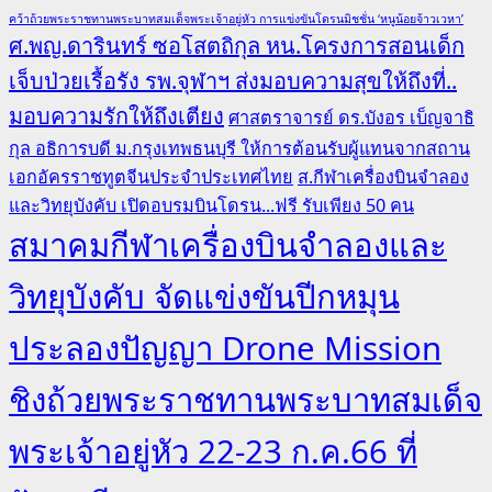
คว้าถ้วยพระราชทานพระบาทสมเด็จพระเจ้าอยู่หัว การแข่งขันโดรนมิชชั่น ‘หนูน้อยจ้าวเวหา’
ศ.พญ.ดารินทร์ ซอโสตถิกุล หน.โครงการสอนเด็ก
เจ็บป่วยเรื้อรัง รพ.จุฬาฯ ส่งมอบความสุขให้ถึงที่..
มอบความรักให้ถึงเตียง
ศาสตราจารย์ ดร.บังอร เบ็ญจาธิ
กุล อธิการบดี ม.กรุงเทพธนบุรี ให้การต้อนรับผู้แทนจากสถาน
เอกอัครราชทูตจีนประจำประเทศไทย
ส.กีฬาเครื่องบินจำลอง
และวิทยุบังคับ เปิดอบรมบินโดรน...ฟรี รับเพียง 50 คน
สมาคมกีฬาเครื่องบินจำลองและ
วิทยุบังคับ จัดแข่งขันปีกหมุน
ประลองปัญญา Drone Mission
ชิงถ้วยพระราชทานพระบาทสมเด็จ
พระเจ้าอยู่หัว 22-23 ก.ค.66 ที่