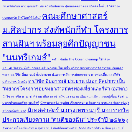
Smiles
กท.คริสเตียน ควง ลูกแม่รำเพย คว้าชัยนัดแรก ฟุตบอลจตุรมิตรสามัคคีครั้งที่ 31 "สี่พี่น้อง
for
คณะศึกษาศาสตร์
little
ประคองรัก รักษ์โลกให้ยั่งยืน"
heroes
ม.ศิลปากร ส่งทัพนักกีฬา โครงการ
ที่
รพ.จุฬาฯ
สานฝันฯ พร้อมลุยศึกปัญญาชน
"นนทรีเกมส์"
จุฬาฯ จับมือ The Ocean Cleanup ใช้กล้อง
และ AI วิเคราะห์ปริมาณและเส้นทางขยะในแม่น้ำ หวังวางแนวทางการจัดการขยะก่อนออก
ทะเล
ดร.วิชิต อิ่มอารมย์ นั่งประธาน ป.เอก การจัดการนันทนาการ การท่องเที่ยวและกีฬา
ดร.วิชิต อิ่มอารมย์ ประธาน ป.เอก ศิลปากร เป็น
ม.ศิลปากร อีกสมัย
วิทยากรโครงการอบรมอาสาสมัครท่องเที่ยวและกีฬา (อสทก.)
นักวิชาการจีน-นานาชาติร่วมเวทีเสวนาข้ามวัฒนธรรม ณ เมืองหนานผิง มณฑลฝูเจี้ยน สืบสาน
มรดกคำสอนปรัชญาเมธีจูซี
นักหวดวงสวิง "สุพศิน เรืองธรรม" ม.ศิลปากร ฉายแวว จ่อดาวรุ่งมุ่ง
นิเทศศาสตร์ ม.กรุงเทพธนบุรี มอบรางวัล
สู่นักกอล์ฟทีมชาติ
ประกวดเรียงความ “คนดีของฉัน” ประจำปี ๒๕๖๖
ผู้
อำนวยการโรงเรียนกีฬา จ.สุพรรณบุรี จัดพิธีต้อนรับพร้อมอัดฉีด ทัพนักกีฬาเอเชียน ยูธ เกมส์