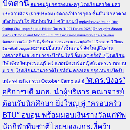
ปัตตานี
สมาคมผู้ปกครองและครู โรงเรียนสาธิต มศว
ประสานมิตร (ฝ่ายประถม) จัดกอล์ฟการกุศล ชื่นมื่น นักหวดวง
สวิงประทับใจ ทีมปทุมวัน 1 คว้าแชมป์
หนูน้อยจ้าวเวหา Young Pilot
Coding Challenge: Special Edition ในงาน “NRCT Forum 2025”
อักษรฯ จุฬาฯ เปิดสอน
รายวิชา “Dracula and Modern Culture” จากวรรณกรรมสยองขวัญสู่กระจกสะท้อน
วัฒนธรรมร่วมใหม่
อัสสัมชัญ ขึ้นนำ บาสเกตบอลชาย รุ่นอายุไม่เกิน 14 ปี รายการ "3 Times
แฮปปี้แลนด์เซ็นเตอร์ จัดใหญ่สืบสาน
Basketball League 2025"
เทศกาลกินเจ เขตบางกะปิ “กิน ไหว้ อิ่มบุญ” ครั้งที่ 7
โรงเรียน
กีฬาจังหวัดสุพรรณบุรี คว้าแชมป์ตะกร้อหญิงถ้วยพระราชทาน
ม.ว.ก.
โรงเรียนนานาชาติไบรท์ตัน คอลเลจ กรุงเทพฯ เปิดรับ
“ศ.ดร.บังอร”
สมัครค่ายกิจกรรม October Camp แล้ว!
อธิการบดี มกธ. นำผู้บริหาร คณาจารย์
ต้อนรับนักศึกษา ยิ่งใหญ่ สู่ “ครอบครัว
BTU” อบอุ่น พร้อมมอบเงินรางวัลแก่ทัพ
นักกีฬาทีมชาติไทยของมกธ.ที่คว้า