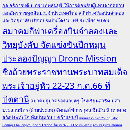
กุล อธิการบดี ม.กรุงเทพธนบุรี ให้การต้อนรับผู้แทนจากสถาน
เอกอัครราชทูตจีนประจำประเทศไทย
ส.กีฬาเครื่องบินจำลอง
และวิทยุบังคับ เปิดอบรมบินโดรน...ฟรี รับเพียง 50 คน
สมาคมกีฬาเครื่องบินจำลองและ
วิทยุบังคับ จัดแข่งขันปีกหมุน
ประลองปัญญา Drone Mission
ชิงถ้วยพระราชทานพระบาทสมเด็จ
พระเจ้าอยู่หัว 22-23 ก.ค.66 ที่
ปัตตานี
สมาคมผู้ปกครองและครู โรงเรียนสาธิต มศว
ประสานมิตร (ฝ่ายประถม) จัดกอล์ฟการกุศล ชื่นมื่น นักหวดวง
สวิงประทับใจ ทีมปทุมวัน 1 คว้าแชมป์
หนูน้อยจ้าวเวหา Young Pilot
Coding Challenge: Special Edition ในงาน “NRCT Forum 2025”
อักษรฯ จุฬาฯ เปิดสอน