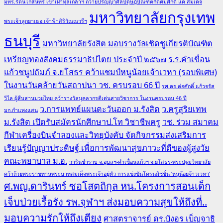
มทร.รัตนโกสินทร์ เข้าเฝ้าทูลเกล้าฯ ถวายปริญญาศิลปดุษฎีบัณฑิตกิตติมศักดิ์ แด่ สมเด็จ
มหาวิทยาลัยกรุงเทพ
พระเจ้าลูกยาเธอ เจ้าฟ้าสิริวัณณวรีฯ
ธนบุรี
มหาวิทยาลัยรังสิต มอบรางวัลเชิดชูเกียรติบัณฑิต
เหรียญทองสังคมธรรมาธิปไตย ประจำปี ๒๕๖๗
ร.ร.คำเขื่อน
แก้วชนูปถัมภ์ จ.ยโสธร คว้าแชมป์หนูน้อยเจ้าเวหา (รอบพิเศษ)
ในงานวันคล้ายวันสถาปนา วช. ครบรอบ 66 ปี
รศ.ดร.ต่อศักดิ์ แก้วจรัส
วิไล ผู้สืบสานมวยไทย คว้ารางวัลบุคลากรดีเด่นสายวิชาการ ในงานครบรอบ 46 ปี
ว.การแพทย์แผนตะวันออก ม.รังสิต
ว.ครูสุริยเทพ
มก.กำแพงแสน
ม.รังสิต เปิดรับสมัครนักศึกษาป.โท วิชาชีพครู
วช. ร่วม สมาคม
กีฬาเครื่องบินจำลองและวิทยุบังคับ จัดกิจกรรมส่งเสริมการ
เรียนรู้ปัญญาประดิษฐ์ เพื่อการพัฒนาสุขภาวะที่ดีของผู้สูงวัย
คณะพยาบาล ม.อ.
วารินชำราบ จ.อุบลฯ-คำเขื่อนแก้วฯ จ.ยโสธร-พระปฐมวิทยาลัย
คว้าถ้วยพระราชทานพระบาทสมเด็จพระเจ้าอยู่หัว การแข่งขันโดรนมิชชั่น ‘หนูน้อยจ้าวเวหา’
ศ.พญ.ดารินทร์ ซอโสตถิกุล หน.โครงการสอนเด็ก
เจ็บป่วยเรื้อรัง รพ.จุฬาฯ ส่งมอบความสุขให้ถึงที่..
มอบความรักให้ถึงเตียง
ศาสตราจารย์ ดร.บังอร เบ็ญจาธิ