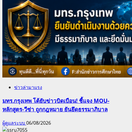
ข่าวล่ามาแรง
มทร.กรุงเทพ โต้ยับข่าวบิดเบือน! ชี้แจง MOU-
หลักสูตร-วีซ่า ถูกกฎหมาย ยันยึดธรรมาภิบาล
ผู้ดูแลระบบ
06/08/2026