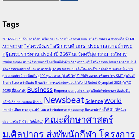
for:
about
ว.ทันต
แพทยศาสตร์
Tags
ม.รังสิต
เปิด
"TCAS69 มาแล้ว! ภาควิชาเครื่องกลและการบิน-อวกาศ มจพ. เปิดรับสมัคร 4 สาขาเด็ด ทั้ง ME
รับ
"ศ.ดร.บังอร" อธิการบดี มกธ. ประธานถวายผ้าพระ
AE I-ME I-AE"
สมัคร
กฐินพระราชทาน ประจำปี 2567 ณ วัดศรีสุดาราม วรวิหาร
นัก
"สมจิต บุญคงเสน" ผู้อำนวยการโรงเรียนกีฬาจังหวัดสุพรรณบุรี โชว์ผลงานพร้อมแสดงความยินดี
ศึกษา
ต่อผลงานระดับชาติและนานาชาติ
32 ทุน พสวท. ป.ตรี–โท–เอก ศึกษาต่อต่างประเทศ ปี 2569
ป.โท
(ประเภทคัดเลือกเพิ่มเติม)
100 ทุน สควค. (ป.ตรี–โท) ปี 2569 สสวท. เฟ้นหา “ครู SMT รุ่นใหม่”
สาขา
Brain Step คว้าอันดับ 5 ของโลก การแข่งขันหุ่นยนต์ World Robot Olympiad 2025 (WRO
ทันต
Business
2025) ที่สิงคโปร์
Emperor penguin รวมรุ่นศิษย์เก่านักบาสฯ อัสสัมชัญ
กรรม
Newsbeat
World
Science
คว้าที่ 3 บาสเกตบอล ถ้วย ค.
จัด
กท.คริสเตียน ควง ลูกแม่รำเพย คว้าชัยนัดแรก ฟุตบอลจตุรมิตรสามัคคีครั้งที่ 31 "สี่พี่น้อง
ฟัน
คณะศึกษาศาสตร์
ประคองรัก รักษ์โลกให้ยั่งยืน"
ม.ศิลปากร ส่งทัพนักกีฬา โครงการ