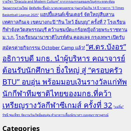
รายวิชา “Dracula and Modern Culture” จากวรรณกรรมสยองขวัญสู่กระจกสะท้อน
วัฒนธรรมร่วมใหม่
อัสสัมชัญ ขึ้นนำ บาสเกตบอลชาย รุ่นอายุไม่เกิน 14 ปี รายการ "3 Times
แฮปปี้แลนด์เซ็นเตอร์ จัดใหญ่สืบสาน
Basketball League 2025"
เทศกาลกินเจ เขตบางกะปิ “กิน ไหว้ อิ่มบุญ” ครั้งที่ 7
โรงเรียน
กีฬาจังหวัดสุพรรณบุรี คว้าแชมป์ตะกร้อหญิงถ้วยพระราชทาน
ม.ว.ก.
โรงเรียนนานาชาติไบรท์ตัน คอลเลจ กรุงเทพฯ เปิดรับ
“ศ.ดร.บังอร”
สมัครค่ายกิจกรรม October Camp แล้ว!
อธิการบดี มกธ. นำผู้บริหาร คณาจารย์
ต้อนรับนักศึกษา ยิ่งใหญ่ สู่ “ครอบครัว
BTU” อบอุ่น พร้อมมอบเงินรางวัลแก่ทัพ
นักกีฬาทีมชาติไทยของมกธ.ที่คว้า
เหรียญรางวัลกีฬาซีเกมส์ ครั้งที่ 32
“แม่จิ๋ม”
รัชนี ชุมเพ็ชร จัดงานวันเกิดอิ่มอบอุ่น ทำอาหารเลี้ยงนักบาสฯ เบญจมราชานุสรณ์
Categories