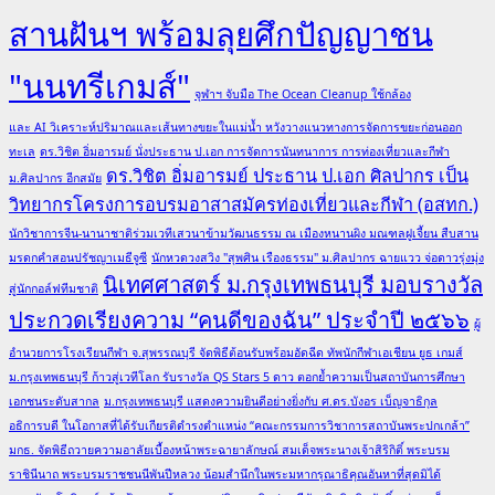
สานฝันฯ พร้อมลุยศึกปัญญาชน
"นนทรีเกมส์"
จุฬาฯ จับมือ The Ocean Cleanup ใช้กล้อง
และ AI วิเคราะห์ปริมาณและเส้นทางขยะในแม่น้ำ หวังวางแนวทางการจัดการขยะก่อนออก
ทะเล
ดร.วิชิต อิ่มอารมย์ นั่งประธาน ป.เอก การจัดการนันทนาการ การท่องเที่ยวและกีฬา
ดร.วิชิต อิ่มอารมย์ ประธาน ป.เอก ศิลปากร เป็น
ม.ศิลปากร อีกสมัย
วิทยากรโครงการอบรมอาสาสมัครท่องเที่ยวและกีฬา (อสทก.)
นักวิชาการจีน-นานาชาติร่วมเวทีเสวนาข้ามวัฒนธรรม ณ เมืองหนานผิง มณฑลฝูเจี้ยน สืบสาน
มรดกคำสอนปรัชญาเมธีจูซี
นักหวดวงสวิง "สุพศิน เรืองธรรม" ม.ศิลปากร ฉายแวว จ่อดาวรุ่งมุ่ง
นิเทศศาสตร์ ม.กรุงเทพธนบุรี มอบรางวัล
สู่นักกอล์ฟทีมชาติ
ประกวดเรียงความ “คนดีของฉัน” ประจำปี ๒๕๖๖
ผู้
อำนวยการโรงเรียนกีฬา จ.สุพรรณบุรี จัดพิธีต้อนรับพร้อมอัดฉีด ทัพนักกีฬาเอเชียน ยูธ เกมส์
ม.กรุงเทพธนบุรี ก้าวสู่เวทีโลก รับรางวัล QS Stars 5 ดาว ตอกย้ำความเป็นสถาบันการศึกษา
เอกชนระดับสากล
ม.กรุงเทพธนบุรี แสดงความยินดีอย่างยิ่งกับ ศ.ดร.บังอร เบ็ญจาธิกุล
อธิการบดี ในโอกาสที่ได้รับเกียรติดำรงตำแหน่ง “คณะกรรมการวิชาการสถาบันพระปกเกล้า”
มกธ. จัดพิธีถวายความอาลัยเบื้องหน้าพระฉายาลักษณ์ สมเด็จพระนางเจ้าสิริกิติ์ พระบรม
ราชินีนาถ พระบรมราชชนนีพันปีหลวง น้อมสำนึกในพระมหากรุณาธิคุณอันหาที่สุดมิได้