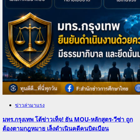
ข่าวล่ามาแรง
มทร.กรุงเทพ โต้ข่าวเท็จ! ยัน MOU-หลักสูตร-วีซ่า ถูก
ต้องตามกฎหมาย เล็งดำเนินคดีคนบิดเบือน