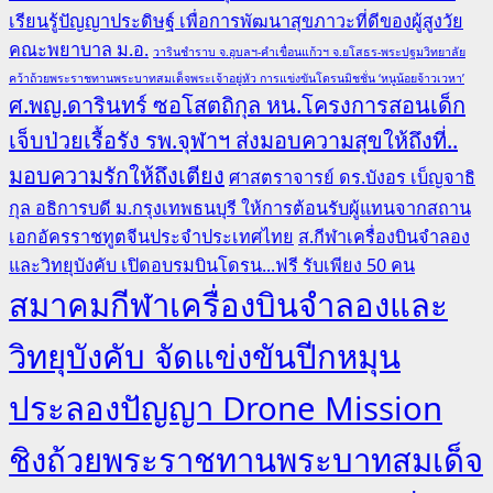
เรียนรู้ปัญญาประดิษฐ์ เพื่อการพัฒนาสุขภาวะที่ดีของผู้สูงวัย
คณะพยาบาล ม.อ.
วารินชำราบ จ.อุบลฯ-คำเขื่อนแก้วฯ จ.ยโสธร-พระปฐมวิทยาลัย
คว้าถ้วยพระราชทานพระบาทสมเด็จพระเจ้าอยู่หัว การแข่งขันโดรนมิชชั่น ‘หนูน้อยจ้าวเวหา’
ศ.พญ.ดารินทร์ ซอโสตถิกุล หน.โครงการสอนเด็ก
เจ็บป่วยเรื้อรัง รพ.จุฬาฯ ส่งมอบความสุขให้ถึงที่..
มอบความรักให้ถึงเตียง
ศาสตราจารย์ ดร.บังอร เบ็ญจาธิ
กุล อธิการบดี ม.กรุงเทพธนบุรี ให้การต้อนรับผู้แทนจากสถาน
เอกอัครราชทูตจีนประจำประเทศไทย
ส.กีฬาเครื่องบินจำลอง
และวิทยุบังคับ เปิดอบรมบินโดรน...ฟรี รับเพียง 50 คน
สมาคมกีฬาเครื่องบินจำลองและ
วิทยุบังคับ จัดแข่งขันปีกหมุน
ประลองปัญญา Drone Mission
ชิงถ้วยพระราชทานพระบาทสมเด็จ