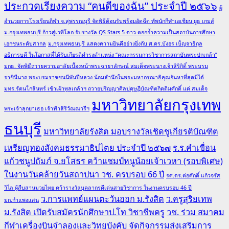
ประกวดเรียงความ “คนดีของฉัน” ประจำปี ๒๕๖๖
ผู้
อำนวยการโรงเรียนกีฬา จ.สุพรรณบุรี จัดพิธีต้อนรับพร้อมอัดฉีด ทัพนักกีฬาเอเชียน ยูธ เกมส์
ม.กรุงเทพธนบุรี ก้าวสู่เวทีโลก รับรางวัล QS Stars 5 ดาว ตอกย้ำความเป็นสถาบันการศึกษา
เอกชนระดับสากล
ม.กรุงเทพธนบุรี แสดงความยินดีอย่างยิ่งกับ ศ.ดร.บังอร เบ็ญจาธิกุล
อธิการบดี ในโอกาสที่ได้รับเกียรติดำรงตำแหน่ง “คณะกรรมการวิชาการสถาบันพระปกเกล้า”
มกธ. จัดพิธีถวายความอาลัยเบื้องหน้าพระฉายาลักษณ์ สมเด็จพระนางเจ้าสิริกิติ์ พระบรม
ราชินีนาถ พระบรมราชชนนีพันปีหลวง น้อมสำนึกในพระมหากรุณาธิคุณอันหาที่สุดมิได้
มทร.รัตนโกสินทร์ เข้าเฝ้าทูลเกล้าฯ ถวายปริญญาศิลปดุษฎีบัณฑิตกิตติมศักดิ์ แด่ สมเด็จ
มหาวิทยาลัยกรุงเทพ
พระเจ้าลูกยาเธอ เจ้าฟ้าสิริวัณณวรีฯ
ธนบุรี
มหาวิทยาลัยรังสิต มอบรางวัลเชิดชูเกียรติบัณฑิต
เหรียญทองสังคมธรรมาธิปไตย ประจำปี ๒๕๖๗
ร.ร.คำเขื่อน
แก้วชนูปถัมภ์ จ.ยโสธร คว้าแชมป์หนูน้อยเจ้าเวหา (รอบพิเศษ)
ในงานวันคล้ายวันสถาปนา วช. ครบรอบ 66 ปี
รศ.ดร.ต่อศักดิ์ แก้วจรัส
วิไล ผู้สืบสานมวยไทย คว้ารางวัลบุคลากรดีเด่นสายวิชาการ ในงานครบรอบ 46 ปี
ว.การแพทย์แผนตะวันออก ม.รังสิต
ว.ครูสุริยเทพ
มก.กำแพงแสน
ม.รังสิต เปิดรับสมัครนักศึกษาป.โท วิชาชีพครู
วช. ร่วม สมาคม
กีฬาเครื่องบินจำลองและวิทยุบังคับ จัดกิจกรรมส่งเสริมการ