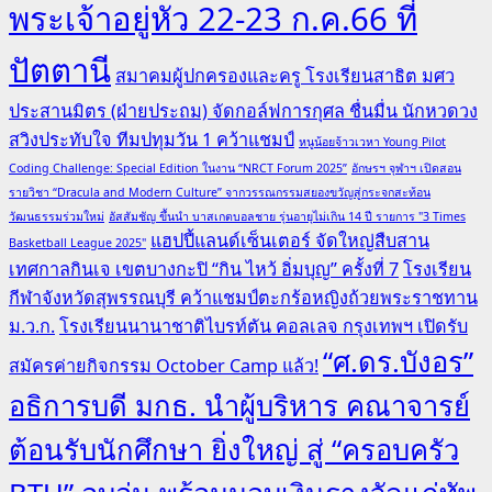
พระเจ้าอยู่หัว 22-23 ก.ค.66 ที่
ปัตตานี
สมาคมผู้ปกครองและครู โรงเรียนสาธิต มศว
ประสานมิตร (ฝ่ายประถม) จัดกอล์ฟการกุศล ชื่นมื่น นักหวดวง
สวิงประทับใจ ทีมปทุมวัน 1 คว้าแชมป์
หนูน้อยจ้าวเวหา Young Pilot
Coding Challenge: Special Edition ในงาน “NRCT Forum 2025”
อักษรฯ จุฬาฯ เปิดสอน
รายวิชา “Dracula and Modern Culture” จากวรรณกรรมสยองขวัญสู่กระจกสะท้อน
วัฒนธรรมร่วมใหม่
อัสสัมชัญ ขึ้นนำ บาสเกตบอลชาย รุ่นอายุไม่เกิน 14 ปี รายการ "3 Times
แฮปปี้แลนด์เซ็นเตอร์ จัดใหญ่สืบสาน
Basketball League 2025"
เทศกาลกินเจ เขตบางกะปิ “กิน ไหว้ อิ่มบุญ” ครั้งที่ 7
โรงเรียน
กีฬาจังหวัดสุพรรณบุรี คว้าแชมป์ตะกร้อหญิงถ้วยพระราชทาน
ม.ว.ก.
โรงเรียนนานาชาติไบรท์ตัน คอลเลจ กรุงเทพฯ เปิดรับ
“ศ.ดร.บังอร”
สมัครค่ายกิจกรรม October Camp แล้ว!
อธิการบดี มกธ. นำผู้บริหาร คณาจารย์
ต้อนรับนักศึกษา ยิ่งใหญ่ สู่ “ครอบครัว