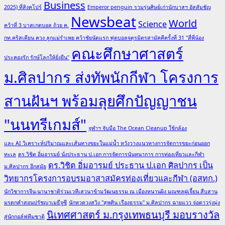
Business
2025) ที่สิงคโปร์
Emperor penguin รวมรุ่นศิษย์เก่านักบาสฯ อัสสัมชัญ
Newsbeat
World
Science
คว้าที่ 3 บาสเกตบอล ถ้วย ค.
กท.คริสเตียน ควง ลูกแม่รำเพย คว้าชัยนัดแรก ฟุตบอลจตุรมิตรสามัคคีครั้งที่ 31 "สี่พี่น้อง
คณะศึกษาศาสตร์
ประคองรัก รักษ์โลกให้ยั่งยืน"
ม.ศิลปากร ส่งทัพนักกีฬา โครงการ
สานฝันฯ พร้อมลุยศึกปัญญาชน
"นนทรีเกมส์"
จุฬาฯ จับมือ The Ocean Cleanup ใช้กล้อง
และ AI วิเคราะห์ปริมาณและเส้นทางขยะในแม่น้ำ หวังวางแนวทางการจัดการขยะก่อนออก
ทะเล
ดร.วิชิต อิ่มอารมย์ นั่งประธาน ป.เอก การจัดการนันทนาการ การท่องเที่ยวและกีฬา
ดร.วิชิต อิ่มอารมย์ ประธาน ป.เอก ศิลปากร เป็น
ม.ศิลปากร อีกสมัย
วิทยากรโครงการอบรมอาสาสมัครท่องเที่ยวและกีฬา (อสทก.)
นักวิชาการจีน-นานาชาติร่วมเวทีเสวนาข้ามวัฒนธรรม ณ เมืองหนานผิง มณฑลฝูเจี้ยน สืบสาน
มรดกคำสอนปรัชญาเมธีจูซี
นักหวดวงสวิง "สุพศิน เรืองธรรม" ม.ศิลปากร ฉายแวว จ่อดาวรุ่งมุ่ง
นิเทศศาสตร์ ม.กรุงเทพธนบุรี มอบรางวัล
สู่นักกอล์ฟทีมชาติ