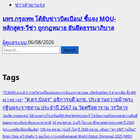
ข่าวล่ามาแรง
มทร.กรุงเทพ โต้ยับข่าวบิดเบือน! ชี้แจง MOU-
หลักสูตร-วีซ่า ถูกกฎหมาย ยันยึดธรรมาภิบาล
ผู้ดูแลระบบ
06/08/2026
Search
for:
Tags
"TCAS69 มาแล้ว! ภาควิชาเครื่องกลและการบิน-อวกาศ มจพ. เปิดรับสมัคร 4 สาขาเด็ด ทั้ง ME
"ศ.ดร.บังอร" อธิการบดี มกธ. ประธานถวายผ้าพระ
AE I-ME I-AE"
กฐินพระราชทาน ประจำปี 2567 ณ วัดศรีสุดาราม วรวิหาร
"สมจิต บุญคงเสน" ผู้อำนวยการโรงเรียนกีฬาจังหวัดสุพรรณบุรี โชว์ผลงานพร้อมแสดงความยินดี
ต่อผลงานระดับชาติและนานาชาติ
32 ทุน พสวท. ป.ตรี–โท–เอก ศึกษาต่อต่างประเทศ ปี 2569
(ประเภทคัดเลือกเพิ่มเติม)
100 ทุน สควค. (ป.ตรี–โท) ปี 2569 สสวท. เฟ้นหา “ครู SMT รุ่นใหม่”
Brain Step คว้าอันดับ 5 ของโลก การแข่งขันหุ่นยนต์ World Robot Olympiad 2025 (WRO