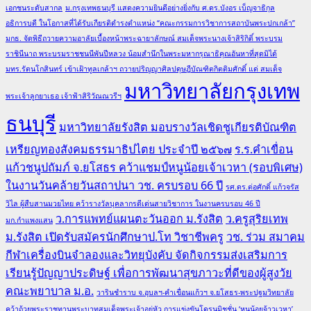
เอกชนระดับสากล
ม.กรุงเทพธนบุรี แสดงความยินดีอย่างยิ่งกับ ศ.ดร.บังอร เบ็ญจาธิกุล
อธิการบดี ในโอกาสที่ได้รับเกียรติดำรงตำแหน่ง “คณะกรรมการวิชาการสถาบันพระปกเกล้า”
มกธ. จัดพิธีถวายความอาลัยเบื้องหน้าพระฉายาลักษณ์ สมเด็จพระนางเจ้าสิริกิติ์ พระบรม
ราชินีนาถ พระบรมราชชนนีพันปีหลวง น้อมสำนึกในพระมหากรุณาธิคุณอันหาที่สุดมิได้
มทร.รัตนโกสินทร์ เข้าเฝ้าทูลเกล้าฯ ถวายปริญญาศิลปดุษฎีบัณฑิตกิตติมศักดิ์ แด่ สมเด็จ
มหาวิทยาลัยกรุงเทพ
พระเจ้าลูกยาเธอ เจ้าฟ้าสิริวัณณวรีฯ
ธนบุรี
มหาวิทยาลัยรังสิต มอบรางวัลเชิดชูเกียรติบัณฑิต
เหรียญทองสังคมธรรมาธิปไตย ประจำปี ๒๕๖๗
ร.ร.คำเขื่อน
แก้วชนูปถัมภ์ จ.ยโสธร คว้าแชมป์หนูน้อยเจ้าเวหา (รอบพิเศษ)
ในงานวันคล้ายวันสถาปนา วช. ครบรอบ 66 ปี
รศ.ดร.ต่อศักดิ์ แก้วจรัส
วิไล ผู้สืบสานมวยไทย คว้ารางวัลบุคลากรดีเด่นสายวิชาการ ในงานครบรอบ 46 ปี
ว.การแพทย์แผนตะวันออก ม.รังสิต
ว.ครูสุริยเทพ
มก.กำแพงแสน
ม.รังสิต เปิดรับสมัครนักศึกษาป.โท วิชาชีพครู
วช. ร่วม สมาคม
กีฬาเครื่องบินจำลองและวิทยุบังคับ จัดกิจกรรมส่งเสริมการ
เรียนรู้ปัญญาประดิษฐ์ เพื่อการพัฒนาสุขภาวะที่ดีของผู้สูงวัย
คณะพยาบาล ม.อ.
วารินชำราบ จ.อุบลฯ-คำเขื่อนแก้วฯ จ.ยโสธร-พระปฐมวิทยาลัย
คว้าถ้วยพระราชทานพระบาทสมเด็จพระเจ้าอยู่หัว การแข่งขันโดรนมิชชั่น ‘หนูน้อยจ้าวเวหา’