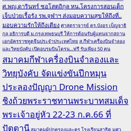
ศ.พญ.ดารินทร์ ซอโสตถิกุล หน.โครงการสอนเด็ก
เจ็บป่วยเรื้อรัง รพ.จุฬาฯ ส่งมอบความสุขให้ถึงที่..
มอบความรักให้ถึงเตียง
ศาสตราจารย์ ดร.บังอร เบ็ญจาธิ
กุล อธิการบดี ม.กรุงเทพธนบุรี ให้การต้อนรับผู้แทนจากสถาน
เอกอัครราชทูตจีนประจำประเทศไทย
ส.กีฬาเครื่องบินจำลอง
และวิทยุบังคับ เปิดอบรมบินโดรน...ฟรี รับเพียง 50 คน
สมาคมกีฬาเครื่องบินจำลองและ
วิทยุบังคับ จัดแข่งขันปีกหมุน
ประลองปัญญา Drone Mission
ชิงถ้วยพระราชทานพระบาทสมเด็จ
พระเจ้าอยู่หัว 22-23 ก.ค.66 ที่
ปัตตานี
สมาคมผู้ปกครองและครู โรงเรียนสาธิต มศว