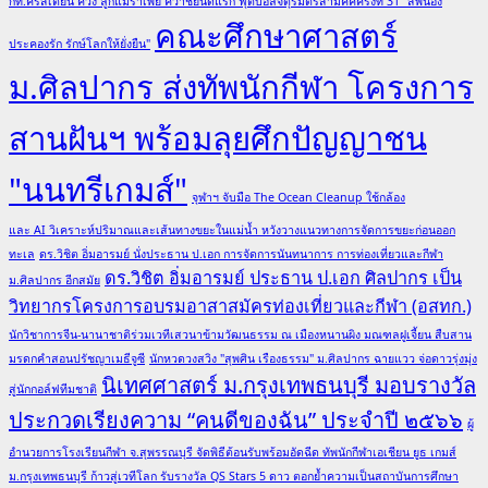
กท.คริสเตียน ควง ลูกแม่รำเพย คว้าชัยนัดแรก ฟุตบอลจตุรมิตรสามัคคีครั้งที่ 31 "สี่พี่น้อง
คณะศึกษาศาสตร์
ประคองรัก รักษ์โลกให้ยั่งยืน"
ม.ศิลปากร ส่งทัพนักกีฬา โครงการ
สานฝันฯ พร้อมลุยศึกปัญญาชน
"นนทรีเกมส์"
จุฬาฯ จับมือ The Ocean Cleanup ใช้กล้อง
และ AI วิเคราะห์ปริมาณและเส้นทางขยะในแม่น้ำ หวังวางแนวทางการจัดการขยะก่อนออก
ทะเล
ดร.วิชิต อิ่มอารมย์ นั่งประธาน ป.เอก การจัดการนันทนาการ การท่องเที่ยวและกีฬา
ดร.วิชิต อิ่มอารมย์ ประธาน ป.เอก ศิลปากร เป็น
ม.ศิลปากร อีกสมัย
วิทยากรโครงการอบรมอาสาสมัครท่องเที่ยวและกีฬา (อสทก.)
นักวิชาการจีน-นานาชาติร่วมเวทีเสวนาข้ามวัฒนธรรม ณ เมืองหนานผิง มณฑลฝูเจี้ยน สืบสาน
มรดกคำสอนปรัชญาเมธีจูซี
นักหวดวงสวิง "สุพศิน เรืองธรรม" ม.ศิลปากร ฉายแวว จ่อดาวรุ่งมุ่ง
นิเทศศาสตร์ ม.กรุงเทพธนบุรี มอบรางวัล
สู่นักกอล์ฟทีมชาติ
ประกวดเรียงความ “คนดีของฉัน” ประจำปี ๒๕๖๖
ผู้
อำนวยการโรงเรียนกีฬา จ.สุพรรณบุรี จัดพิธีต้อนรับพร้อมอัดฉีด ทัพนักกีฬาเอเชียน ยูธ เกมส์
ม.กรุงเทพธนบุรี ก้าวสู่เวทีโลก รับรางวัล QS Stars 5 ดาว ตอกย้ำความเป็นสถาบันการศึกษา