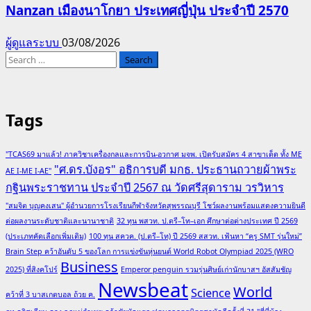
Nanzan เมืองนาโกยา ประเทศญี่ปุ่น ประจำปี 2570
ผู้ดูแลระบบ
03/08/2026
Search
for:
Tags
"TCAS69 มาแล้ว! ภาควิชาเครื่องกลและการบิน-อวกาศ มจพ. เปิดรับสมัคร 4 สาขาเด็ด ทั้ง ME
"ศ.ดร.บังอร" อธิการบดี มกธ. ประธานถวายผ้าพระ
AE I-ME I-AE"
กฐินพระราชทาน ประจำปี 2567 ณ วัดศรีสุดาราม วรวิหาร
"สมจิต บุญคงเสน" ผู้อำนวยการโรงเรียนกีฬาจังหวัดสุพรรณบุรี โชว์ผลงานพร้อมแสดงความยินดี
ต่อผลงานระดับชาติและนานาชาติ
32 ทุน พสวท. ป.ตรี–โท–เอก ศึกษาต่อต่างประเทศ ปี 2569
(ประเภทคัดเลือกเพิ่มเติม)
100 ทุน สควค. (ป.ตรี–โท) ปี 2569 สสวท. เฟ้นหา “ครู SMT รุ่นใหม่”
Brain Step คว้าอันดับ 5 ของโลก การแข่งขันหุ่นยนต์ World Robot Olympiad 2025 (WRO
Business
2025) ที่สิงคโปร์
Emperor penguin รวมรุ่นศิษย์เก่านักบาสฯ อัสสัมชัญ
Newsbeat
World
Science
คว้าที่ 3 บาสเกตบอล ถ้วย ค.