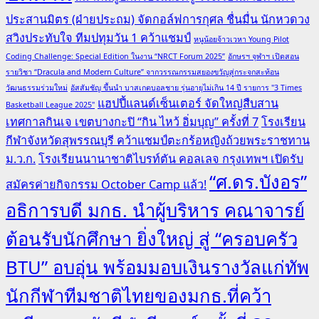
ประสานมิตร (ฝ่ายประถม) จัดกอล์ฟการกุศล ชื่นมื่น นักหวดวง
สวิงประทับใจ ทีมปทุมวัน 1 คว้าแชมป์
หนูน้อยจ้าวเวหา Young Pilot
Coding Challenge: Special Edition ในงาน “NRCT Forum 2025”
อักษรฯ จุฬาฯ เปิดสอน
รายวิชา “Dracula and Modern Culture” จากวรรณกรรมสยองขวัญสู่กระจกสะท้อน
วัฒนธรรมร่วมใหม่
อัสสัมชัญ ขึ้นนำ บาสเกตบอลชาย รุ่นอายุไม่เกิน 14 ปี รายการ "3 Times
แฮปปี้แลนด์เซ็นเตอร์ จัดใหญ่สืบสาน
Basketball League 2025"
เทศกาลกินเจ เขตบางกะปิ “กิน ไหว้ อิ่มบุญ” ครั้งที่ 7
โรงเรียน
กีฬาจังหวัดสุพรรณบุรี คว้าแชมป์ตะกร้อหญิงถ้วยพระราชทาน
ม.ว.ก.
โรงเรียนนานาชาติไบรท์ตัน คอลเลจ กรุงเทพฯ เปิดรับ
“ศ.ดร.บังอร”
สมัครค่ายกิจกรรม October Camp แล้ว!
อธิการบดี มกธ. นำผู้บริหาร คณาจารย์
ต้อนรับนักศึกษา ยิ่งใหญ่ สู่ “ครอบครัว
BTU” อบอุ่น พร้อมมอบเงินรางวัลแก่ทัพ
นักกีฬาทีมชาติไทยของมกธ.ที่คว้า