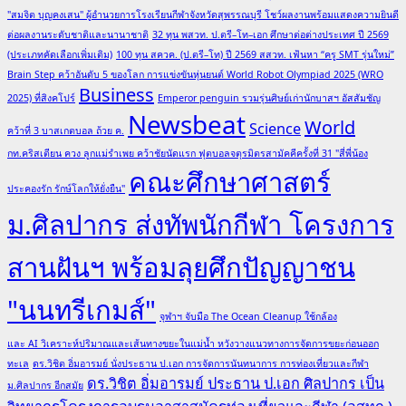
"สมจิต บุญคงเสน" ผู้อำนวยการโรงเรียนกีฬาจังหวัดสุพรรณบุรี โชว์ผลงานพร้อมแสดงความยินดี
ต่อผลงานระดับชาติและนานาชาติ
32 ทุน พสวท. ป.ตรี–โท–เอก ศึกษาต่อต่างประเทศ ปี 2569
(ประเภทคัดเลือกเพิ่มเติม)
100 ทุน สควค. (ป.ตรี–โท) ปี 2569 สสวท. เฟ้นหา “ครู SMT รุ่นใหม่”
Brain Step คว้าอันดับ 5 ของโลก การแข่งขันหุ่นยนต์ World Robot Olympiad 2025 (WRO
Business
2025) ที่สิงคโปร์
Emperor penguin รวมรุ่นศิษย์เก่านักบาสฯ อัสสัมชัญ
Newsbeat
World
Science
คว้าที่ 3 บาสเกตบอล ถ้วย ค.
กท.คริสเตียน ควง ลูกแม่รำเพย คว้าชัยนัดแรก ฟุตบอลจตุรมิตรสามัคคีครั้งที่ 31 "สี่พี่น้อง
คณะศึกษาศาสตร์
ประคองรัก รักษ์โลกให้ยั่งยืน"
ม.ศิลปากร ส่งทัพนักกีฬา โครงการ
สานฝันฯ พร้อมลุยศึกปัญญาชน
"นนทรีเกมส์"
จุฬาฯ จับมือ The Ocean Cleanup ใช้กล้อง
และ AI วิเคราะห์ปริมาณและเส้นทางขยะในแม่น้ำ หวังวางแนวทางการจัดการขยะก่อนออก
ทะเล
ดร.วิชิต อิ่มอารมย์ นั่งประธาน ป.เอก การจัดการนันทนาการ การท่องเที่ยวและกีฬา
ดร.วิชิต อิ่มอารมย์ ประธาน ป.เอก ศิลปากร เป็น
ม.ศิลปากร อีกสมัย