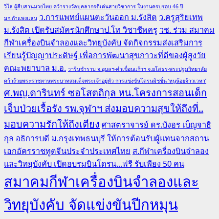
วิไล ผู้สืบสานมวยไทย คว้ารางวัลบุคลากรดีเด่นสายวิชาการ ในงานครบรอบ 46 ปี
ว.การแพทย์แผนตะวันออก ม.รังสิต
ว.ครูสุริยเทพ
มก.กำแพงแสน
ม.รังสิต เปิดรับสมัครนักศึกษาป.โท วิชาชีพครู
วช. ร่วม สมาคม
กีฬาเครื่องบินจำลองและวิทยุบังคับ จัดกิจกรรมส่งเสริมการ
เรียนรู้ปัญญาประดิษฐ์ เพื่อการพัฒนาสุขภาวะที่ดีของผู้สูงวัย
คณะพยาบาล ม.อ.
วารินชำราบ จ.อุบลฯ-คำเขื่อนแก้วฯ จ.ยโสธร-พระปฐมวิทยาลัย
คว้าถ้วยพระราชทานพระบาทสมเด็จพระเจ้าอยู่หัว การแข่งขันโดรนมิชชั่น ‘หนูน้อยจ้าวเวหา’
ศ.พญ.ดารินทร์ ซอโสตถิกุล หน.โครงการสอนเด็ก
เจ็บป่วยเรื้อรัง รพ.จุฬาฯ ส่งมอบความสุขให้ถึงที่..
มอบความรักให้ถึงเตียง
ศาสตราจารย์ ดร.บังอร เบ็ญจาธิ
กุล อธิการบดี ม.กรุงเทพธนบุรี ให้การต้อนรับผู้แทนจากสถาน
เอกอัครราชทูตจีนประจำประเทศไทย
ส.กีฬาเครื่องบินจำลอง
และวิทยุบังคับ เปิดอบรมบินโดรน...ฟรี รับเพียง 50 คน
สมาคมกีฬาเครื่องบินจำลองและ
วิทยุบังคับ จัดแข่งขันปีกหมุน