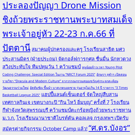
ประลองปัญญา Drone Mission
ชิงถ้วยพระราชทานพระบาทสมเด็จ
พระเจ้าอยู่หัว 22-23 ก.ค.66 ที่
ปัตตานี
สมาคมผู้ปกครองและครู โรงเรียนสาธิต มศว
ประสานมิตร (ฝ่ายประถม) จัดกอล์ฟการกุศล ชื่นมื่น นักหวดวง
สวิงประทับใจ ทีมปทุมวัน 1 คว้าแชมป์
หนูน้อยจ้าวเวหา Young Pilot
Coding Challenge: Special Edition ในงาน “NRCT Forum 2025”
อักษรฯ จุฬาฯ เปิดสอน
รายวิชา “Dracula and Modern Culture” จากวรรณกรรมสยองขวัญสู่กระจกสะท้อน
วัฒนธรรมร่วมใหม่
อัสสัมชัญ ขึ้นนำ บาสเกตบอลชาย รุ่นอายุไม่เกิน 14 ปี รายการ "3 Times
แฮปปี้แลนด์เซ็นเตอร์ จัดใหญ่สืบสาน
Basketball League 2025"
เทศกาลกินเจ เขตบางกะปิ “กิน ไหว้ อิ่มบุญ” ครั้งที่ 7
โรงเรียน
กีฬาจังหวัดสุพรรณบุรี คว้าแชมป์ตะกร้อหญิงถ้วยพระราชทาน
ม.ว.ก.
โรงเรียนนานาชาติไบรท์ตัน คอลเลจ กรุงเทพฯ เปิดรับ
“ศ.ดร.บังอร”
สมัครค่ายกิจกรรม October Camp แล้ว!