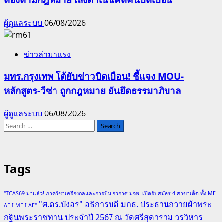
ผู้ดูแลระบบ
06/08/2026
ข่าวล่ามาแรง
มทร.กรุงเทพ โต้ยับข่าวบิดเบือน! ชี้แจง MOU-
หลักสูตร-วีซ่า ถูกกฎหมาย ยันยึดธรรมาภิบาล
ผู้ดูแลระบบ
06/08/2026
Search
for:
Tags
"TCAS69 มาแล้ว! ภาควิชาเครื่องกลและการบิน-อวกาศ มจพ. เปิดรับสมัคร 4 สาขาเด็ด ทั้ง ME
"ศ.ดร.บังอร" อธิการบดี มกธ. ประธานถวายผ้าพระ
AE I-ME I-AE"
กฐินพระราชทาน ประจำปี 2567 ณ วัดศรีสุดาราม วรวิหาร