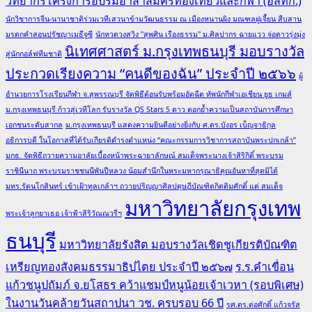
วิทยากรโครงการอบรมอาสาสมัครท่องเที่ยวและกีฬา (อสทก.)
นักวิชาการจีน-นานาชาติร่วมเวทีเสวนาข้ามวัฒนธรรม ณ เมืองหนานผิง มณฑลฝูเจี้ยน สืบสาน
มรดกคำสอนปรัชญาเมธีจูซี
นักหวดวงสวิง "สุพศิน เรืองธรรม" ม.ศิลปากร ฉายแวว จ่อดาวรุ่งมุ่ง
นิเทศศาสตร์ ม.กรุงเทพธนบุรี มอบรางวัล
สู่นักกอล์ฟทีมชาติ
ประกวดเรียงความ “คนดีของฉัน” ประจำปี ๒๕๖๖
ผู้
อำนวยการโรงเรียนกีฬา จ.สุพรรณบุรี จัดพิธีต้อนรับพร้อมอัดฉีด ทัพนักกีฬาเอเชียน ยูธ เกมส์
ม.กรุงเทพธนบุรี ก้าวสู่เวทีโลก รับรางวัล QS Stars 5 ดาว ตอกย้ำความเป็นสถาบันการศึกษา
เอกชนระดับสากล
ม.กรุงเทพธนบุรี แสดงความยินดีอย่างยิ่งกับ ศ.ดร.บังอร เบ็ญจาธิกุล
อธิการบดี ในโอกาสที่ได้รับเกียรติดำรงตำแหน่ง “คณะกรรมการวิชาการสถาบันพระปกเกล้า”
มกธ. จัดพิธีถวายความอาลัยเบื้องหน้าพระฉายาลักษณ์ สมเด็จพระนางเจ้าสิริกิติ์ พระบรม
ราชินีนาถ พระบรมราชชนนีพันปีหลวง น้อมสำนึกในพระมหากรุณาธิคุณอันหาที่สุดมิได้
มทร.รัตนโกสินทร์ เข้าเฝ้าทูลเกล้าฯ ถวายปริญญาศิลปดุษฎีบัณฑิตกิตติมศักดิ์ แด่ สมเด็จ
มหาวิทยาลัยกรุงเทพ
พระเจ้าลูกยาเธอ เจ้าฟ้าสิริวัณณวรีฯ
ธนบุรี
มหาวิทยาลัยรังสิต มอบรางวัลเชิดชูเกียรติบัณฑิต
เหรียญทองสังคมธรรมาธิปไตย ประจำปี ๒๕๖๗
ร.ร.คำเขื่อน
แก้วชนูปถัมภ์ จ.ยโสธร คว้าแชมป์หนูน้อยเจ้าเวหา (รอบพิเศษ)
ในงานวันคล้ายวันสถาปนา วช. ครบรอบ 66 ปี
รศ.ดร.ต่อศักดิ์ แก้วจรัส