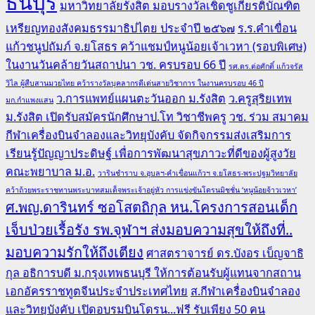
ธนบุรี
มหาวิทยาลัยรังสิต มอบรางวัลเชิดชูเกียรติบัณฑิต
เหรียญทองสังคมธรรมาธิปไตย ประจำปี ๒๕๖๗
ร.ร.คำเขื่อน
แก้วชนูปถัมภ์ จ.ยโสธร คว้าแชมป์หนูน้อยเจ้าเวหา (รอบพิเศษ)
ในงานวันคล้ายวันสถาปนา วช. ครบรอบ 66 ปี
รศ.ดร.ต่อศักดิ์ แก้วจรัส
วิไล ผู้สืบสานมวยไทย คว้ารางวัลบุคลากรดีเด่นสายวิชาการ ในงานครบรอบ 46 ปี
ว.การแพทย์แผนตะวันออก ม.รังสิต
ว.ครูสุริยเทพ
มก.กำแพงแสน
ม.รังสิต เปิดรับสมัครนักศึกษาป.โท วิชาชีพครู
วช. ร่วม สมาคม
กีฬาเครื่องบินจำลองและวิทยุบังคับ จัดกิจกรรมส่งเสริมการ
เรียนรู้ปัญญาประดิษฐ์ เพื่อการพัฒนาสุขภาวะที่ดีของผู้สูงวัย
คณะพยาบาล ม.อ.
วารินชำราบ จ.อุบลฯ-คำเขื่อนแก้วฯ จ.ยโสธร-พระปฐมวิทยาลัย
คว้าถ้วยพระราชทานพระบาทสมเด็จพระเจ้าอยู่หัว การแข่งขันโดรนมิชชั่น ‘หนูน้อยจ้าวเวหา’
ศ.พญ.ดารินทร์ ซอโสตถิกุล หน.โครงการสอนเด็ก
เจ็บป่วยเรื้อรัง รพ.จุฬาฯ ส่งมอบความสุขให้ถึงที่..
มอบความรักให้ถึงเตียง
ศาสตราจารย์ ดร.บังอร เบ็ญจาธิ
กุล อธิการบดี ม.กรุงเทพธนบุรี ให้การต้อนรับผู้แทนจากสถาน
เอกอัครราชทูตจีนประจำประเทศไทย
ส.กีฬาเครื่องบินจำลอง
และวิทยุบังคับ เปิดอบรมบินโดรน...ฟรี รับเพียง 50 คน