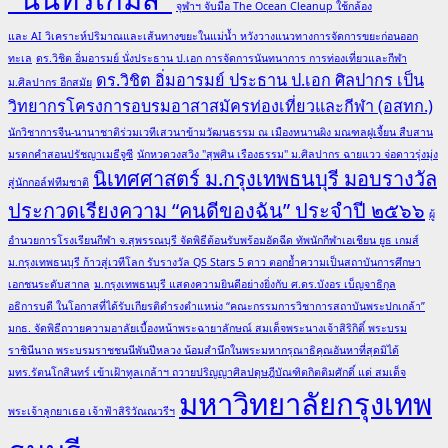
จุฬาฯ จับมือ The Ocean Cleanup ใช้กล้อง
และ AI วิเคราะห์ปริมาณและเส้นทางขยะในแม่น้ำ หวังวางแนวทางการจัดการขยะก่อนออก
ทะเล
ดร.วิชิต อิ่มอารมย์ นั่งประธาน ป.เอก การจัดการนันทนาการ การท่องเที่ยวและกีฬา
ดร.วิชิต อิ่มอารมย์ ประธาน ป.เอก ศิลปากร เป็น
ม.ศิลปากร อีกสมัย
วิทยากรโครงการอบรมอาสาสมัครท่องเที่ยวและกีฬา (อสทก.)
นักวิชาการจีน-นานาชาติร่วมเวทีเสวนาข้ามวัฒนธรรม ณ เมืองหนานผิง มณฑลฝูเจี้ยน สืบสาน
มรดกคำสอนปรัชญาเมธีจูซี
นักหวดวงสวิง "สุพศิน เรืองธรรม" ม.ศิลปากร ฉายแวว จ่อดาวรุ่งมุ่ง
นิเทศศาสตร์ ม.กรุงเทพธนบุรี มอบรางวัล
สู่นักกอล์ฟทีมชาติ
ประกวดเรียงความ “คนดีของฉัน” ประจำปี ๒๕๖๖
ผู้
อำนวยการโรงเรียนกีฬา จ.สุพรรณบุรี จัดพิธีต้อนรับพร้อมอัดฉีด ทัพนักกีฬาเอเชียน ยูธ เกมส์
ม.กรุงเทพธนบุรี ก้าวสู่เวทีโลก รับรางวัล QS Stars 5 ดาว ตอกย้ำความเป็นสถาบันการศึกษา
เอกชนระดับสากล
ม.กรุงเทพธนบุรี แสดงความยินดีอย่างยิ่งกับ ศ.ดร.บังอร เบ็ญจาธิกุล
อธิการบดี ในโอกาสที่ได้รับเกียรติดำรงตำแหน่ง “คณะกรรมการวิชาการสถาบันพระปกเกล้า”
มกธ. จัดพิธีถวายความอาลัยเบื้องหน้าพระฉายาลักษณ์ สมเด็จพระนางเจ้าสิริกิติ์ พระบรม
ราชินีนาถ พระบรมราชชนนีพันปีหลวง น้อมสำนึกในพระมหากรุณาธิคุณอันหาที่สุดมิได้
มทร.รัตนโกสินทร์ เข้าเฝ้าทูลเกล้าฯ ถวายปริญญาศิลปดุษฎีบัณฑิตกิตติมศักดิ์ แด่ สมเด็จ
มหาวิทยาลัยกรุงเทพ
พระเจ้าลูกยาเธอ เจ้าฟ้าสิริวัณณวรีฯ