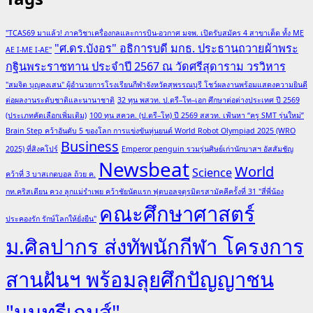
"TCAS69 มาแล้ว! ภาควิชาเครื่องกลและการบิน-อวกาศ มจพ. เปิดรับสมัคร 4 สาขาเด็ด ทั้ง ME
"ศ.ดร.บังอร" อธิการบดี มกธ. ประธานถวายผ้าพระ
AE I-ME I-AE"
กฐินพระราชทาน ประจำปี 2567 ณ วัดศรีสุดาราม วรวิหาร
"สมจิต บุญคงเสน" ผู้อำนวยการโรงเรียนกีฬาจังหวัดสุพรรณบุรี โชว์ผลงานพร้อมแสดงความยินดี
ต่อผลงานระดับชาติและนานาชาติ
32 ทุน พสวท. ป.ตรี–โท–เอก ศึกษาต่อต่างประเทศ ปี 2569
(ประเภทคัดเลือกเพิ่มเติม)
100 ทุน สควค. (ป.ตรี–โท) ปี 2569 สสวท. เฟ้นหา “ครู SMT รุ่นใหม่”
Brain Step คว้าอันดับ 5 ของโลก การแข่งขันหุ่นยนต์ World Robot Olympiad 2025 (WRO
Business
2025) ที่สิงคโปร์
Emperor penguin รวมรุ่นศิษย์เก่านักบาสฯ อัสสัมชัญ
Newsbeat
World
Science
คว้าที่ 3 บาสเกตบอล ถ้วย ค.
กท.คริสเตียน ควง ลูกแม่รำเพย คว้าชัยนัดแรก ฟุตบอลจตุรมิตรสามัคคีครั้งที่ 31 "สี่พี่น้อง
คณะศึกษาศาสตร์
ประคองรัก รักษ์โลกให้ยั่งยืน"
ม.ศิลปากร ส่งทัพนักกีฬา โครงการ
สานฝันฯ พร้อมลุยศึกปัญญาชน
"นนทรีเกมส์"