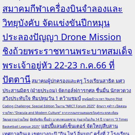
สมาคมกีฬาเครื่องบินจำลองและ
วิทยุบังคับ จัดแข่งขันปีกหมุน
ประลองปัญญา Drone Mission
ชิงถ้วยพระราชทานพระบาทสมเด็จ
พระเจ้าอยู่หัว 22-23 ก.ค.66 ที่
ปัตตานี
สมาคมผู้ปกครองและครู โรงเรียนสาธิต มศว
ประสานมิตร (ฝ่ายประถม) จัดกอล์ฟการกุศล ชื่นมื่น นักหวดวง
สวิงประทับใจ ทีมปทุมวัน 1 คว้าแชมป์
หนูน้อยจ้าวเวหา Young Pilot
Coding Challenge: Special Edition ในงาน “NRCT Forum 2025”
อักษรฯ จุฬาฯ เปิดสอน
รายวิชา “Dracula and Modern Culture” จากวรรณกรรมสยองขวัญสู่กระจกสะท้อน
วัฒนธรรมร่วมใหม่
อัสสัมชัญ ขึ้นนำ บาสเกตบอลชาย รุ่นอายุไม่เกิน 14 ปี รายการ "3 Times
แฮปปี้แลนด์เซ็นเตอร์ จัดใหญ่สืบสาน
Basketball League 2025"
เทศกาลกินเจ เขตบางกะปิ “กิน ไหว้ อิ่มบุญ” ครั้งที่ 7
โรงเรียน