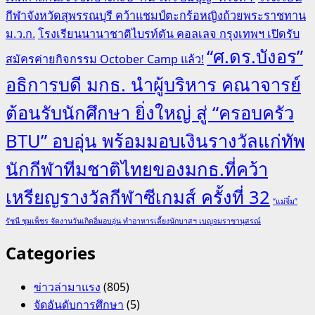
กีฬาจังหวัดสุพรรณบุรี คว้าแชมป์ตะกร้อหญิงถ้วยพระราชทาน
ม.ว.ก.
โรงเรียนนานาชาติไบรท์ตัน คอลเลจ กรุงเทพฯ เปิดรับ
“ศ.ดร.บังอร”
สมัครค่ายกิจกรรม October Camp แล้ว!
อธิการบดี มกธ. นำผู้บริหาร คณาจารย์
ต้อนรับนักศึกษา ยิ่งใหญ่ สู่ “ครอบครัว
BTU” อบอุ่น พร้อมมอบเงินรางวัลแก่ทัพ
นักกีฬาทีมชาติไทยของมกธ.ที่คว้า
เหรียญรางวัลกีฬาซีเกมส์ ครั้งที่ 32
“แม่จิ๋ม”
รัชนี ชุมเพ็ชร จัดงานวันเกิดอิ่มอบอุ่น ทำอาหารเลี้ยงนักบาสฯ เบญจมราชานุสรณ์
Categories
ข่าวล่ามาแรง
(805)
จัดอันดับการศึกษา
(5)