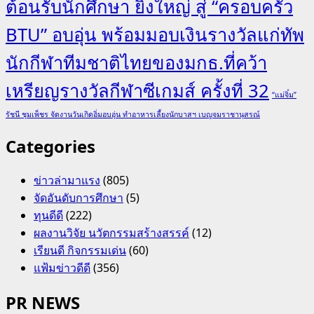
ต้อนรับนักศึกษา ยิ่งใหญ่ สู่ “ครอบครัว
BTU” อบอุ่น พร้อมมอบเงินรางวัลแก่ทัพ
นักกีฬาทีมชาติไทยของมกธ.ที่คว้า
เหรียญรางวัลกีฬาซีเกมส์ ครั้งที่ 32
“แม่จิ๋ม”
รัชนี ชุมเพ็ชร จัดงานวันเกิดอิ่มอบอุ่น ทำอาหารเลี้ยงนักบาสฯ เบญจมราชานุสรณ์
Categories
ข่าวล่ามาแรง
(805)
จัดอันดับการศึกษา
(5)
ทุนดีดี
(222)
ผลงานวิจัย นวัตกรรมสร้างสรรค์
(12)
เรียนดี กิจกรรมเด่น
(60)
แฟ้มข่าวดีดี
(356)
PR NEWS