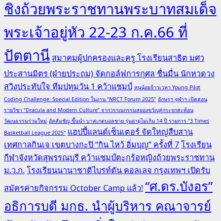
ชิงถ้วยพระราชทานพระบาทสมเด็จ
พระเจ้าอยู่หัว 22-23 ก.ค.66 ที่
ปัตตานี
สมาคมผู้ปกครองและครู โรงเรียนสาธิต มศว
ประสานมิตร (ฝ่ายประถม) จัดกอล์ฟการกุศล ชื่นมื่น นักหวดวง
สวิงประทับใจ ทีมปทุมวัน 1 คว้าแชมป์
หนูน้อยจ้าวเวหา Young Pilot
Coding Challenge: Special Edition ในงาน “NRCT Forum 2025”
อักษรฯ จุฬาฯ เปิดสอน
รายวิชา “Dracula and Modern Culture” จากวรรณกรรมสยองขวัญสู่กระจกสะท้อน
วัฒนธรรมร่วมใหม่
อัสสัมชัญ ขึ้นนำ บาสเกตบอลชาย รุ่นอายุไม่เกิน 14 ปี รายการ "3 Times
แฮปปี้แลนด์เซ็นเตอร์ จัดใหญ่สืบสาน
Basketball League 2025"
เทศกาลกินเจ เขตบางกะปิ “กิน ไหว้ อิ่มบุญ” ครั้งที่ 7
โรงเรียน
กีฬาจังหวัดสุพรรณบุรี คว้าแชมป์ตะกร้อหญิงถ้วยพระราชทาน
ม.ว.ก.
โรงเรียนนานาชาติไบรท์ตัน คอลเลจ กรุงเทพฯ เปิดรับ
“ศ.ดร.บังอร”
สมัครค่ายกิจกรรม October Camp แล้ว!
อธิการบดี มกธ. นำผู้บริหาร คณาจารย์