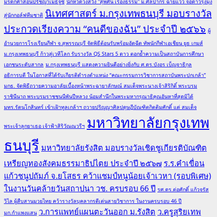
มรดกคำสอนปรัชญาเมธีจูซี
นักหวดวงสวิง "สุพศิน เรืองธรรม" ม.ศิลปากร ฉายแวว จ่อดาวรุ่งมุ่ง
นิเทศศาสตร์ ม.กรุงเทพธนบุรี มอบรางวัล
สู่นักกอล์ฟทีมชาติ
ประกวดเรียงความ “คนดีของฉัน” ประจำปี ๒๕๖๖
ผู้
อำนวยการโรงเรียนกีฬา จ.สุพรรณบุรี จัดพิธีต้อนรับพร้อมอัดฉีด ทัพนักกีฬาเอเชียน ยูธ เกมส์
ม.กรุงเทพธนบุรี ก้าวสู่เวทีโลก รับรางวัล QS Stars 5 ดาว ตอกย้ำความเป็นสถาบันการศึกษา
เอกชนระดับสากล
ม.กรุงเทพธนบุรี แสดงความยินดีอย่างยิ่งกับ ศ.ดร.บังอร เบ็ญจาธิกุล
อธิการบดี ในโอกาสที่ได้รับเกียรติดำรงตำแหน่ง “คณะกรรมการวิชาการสถาบันพระปกเกล้า”
มกธ. จัดพิธีถวายความอาลัยเบื้องหน้าพระฉายาลักษณ์ สมเด็จพระนางเจ้าสิริกิติ์ พระบรม
ราชินีนาถ พระบรมราชชนนีพันปีหลวง น้อมสำนึกในพระมหากรุณาธิคุณอันหาที่สุดมิได้
มทร.รัตนโกสินทร์ เข้าเฝ้าทูลเกล้าฯ ถวายปริญญาศิลปดุษฎีบัณฑิตกิตติมศักดิ์ แด่ สมเด็จ
มหาวิทยาลัยกรุงเทพ
พระเจ้าลูกยาเธอ เจ้าฟ้าสิริวัณณวรีฯ
ธนบุรี
มหาวิทยาลัยรังสิต มอบรางวัลเชิดชูเกียรติบัณฑิต
เหรียญทองสังคมธรรมาธิปไตย ประจำปี ๒๕๖๗
ร.ร.คำเขื่อน
แก้วชนูปถัมภ์ จ.ยโสธร คว้าแชมป์หนูน้อยเจ้าเวหา (รอบพิเศษ)
ในงานวันคล้ายวันสถาปนา วช. ครบรอบ 66 ปี
รศ.ดร.ต่อศักดิ์ แก้วจรัส
วิไล ผู้สืบสานมวยไทย คว้ารางวัลบุคลากรดีเด่นสายวิชาการ ในงานครบรอบ 46 ปี
ว.การแพทย์แผนตะวันออก ม.รังสิต
ว.ครูสุริยเทพ
มก.กำแพงแสน