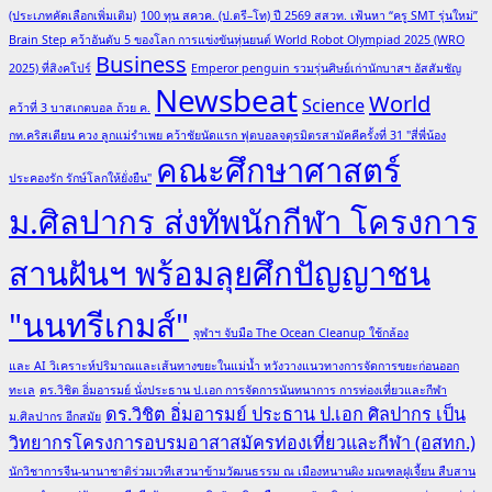
(ประเภทคัดเลือกเพิ่มเติม)
100 ทุน สควค. (ป.ตรี–โท) ปี 2569 สสวท. เฟ้นหา “ครู SMT รุ่นใหม่”
Brain Step คว้าอันดับ 5 ของโลก การแข่งขันหุ่นยนต์ World Robot Olympiad 2025 (WRO
Business
2025) ที่สิงคโปร์
Emperor penguin รวมรุ่นศิษย์เก่านักบาสฯ อัสสัมชัญ
Newsbeat
World
Science
คว้าที่ 3 บาสเกตบอล ถ้วย ค.
กท.คริสเตียน ควง ลูกแม่รำเพย คว้าชัยนัดแรก ฟุตบอลจตุรมิตรสามัคคีครั้งที่ 31 "สี่พี่น้อง
คณะศึกษาศาสตร์
ประคองรัก รักษ์โลกให้ยั่งยืน"
ม.ศิลปากร ส่งทัพนักกีฬา โครงการ
สานฝันฯ พร้อมลุยศึกปัญญาชน
"นนทรีเกมส์"
จุฬาฯ จับมือ The Ocean Cleanup ใช้กล้อง
และ AI วิเคราะห์ปริมาณและเส้นทางขยะในแม่น้ำ หวังวางแนวทางการจัดการขยะก่อนออก
ทะเล
ดร.วิชิต อิ่มอารมย์ นั่งประธาน ป.เอก การจัดการนันทนาการ การท่องเที่ยวและกีฬา
ดร.วิชิต อิ่มอารมย์ ประธาน ป.เอก ศิลปากร เป็น
ม.ศิลปากร อีกสมัย
วิทยากรโครงการอบรมอาสาสมัครท่องเที่ยวและกีฬา (อสทก.)
นักวิชาการจีน-นานาชาติร่วมเวทีเสวนาข้ามวัฒนธรรม ณ เมืองหนานผิง มณฑลฝูเจี้ยน สืบสาน