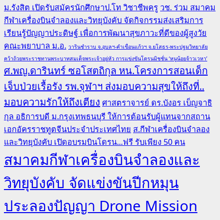
ม.รังสิต เปิดรับสมัครนักศึกษาป.โท วิชาชีพครู
วช. ร่วม สมาคม
กีฬาเครื่องบินจำลองและวิทยุบังคับ จัดกิจกรรมส่งเสริมการ
เรียนรู้ปัญญาประดิษฐ์ เพื่อการพัฒนาสุขภาวะที่ดีของผู้สูงวัย
คณะพยาบาล ม.อ.
วารินชำราบ จ.อุบลฯ-คำเขื่อนแก้วฯ จ.ยโสธร-พระปฐมวิทยาลัย
คว้าถ้วยพระราชทานพระบาทสมเด็จพระเจ้าอยู่หัว การแข่งขันโดรนมิชชั่น ‘หนูน้อยจ้าวเวหา’
ศ.พญ.ดารินทร์ ซอโสตถิกุล หน.โครงการสอนเด็ก
เจ็บป่วยเรื้อรัง รพ.จุฬาฯ ส่งมอบความสุขให้ถึงที่..
มอบความรักให้ถึงเตียง
ศาสตราจารย์ ดร.บังอร เบ็ญจาธิ
กุล อธิการบดี ม.กรุงเทพธนบุรี ให้การต้อนรับผู้แทนจากสถาน
เอกอัครราชทูตจีนประจำประเทศไทย
ส.กีฬาเครื่องบินจำลอง
และวิทยุบังคับ เปิดอบรมบินโดรน...ฟรี รับเพียง 50 คน
สมาคมกีฬาเครื่องบินจำลองและ
วิทยุบังคับ จัดแข่งขันปีกหมุน
ประลองปัญญา Drone Mission