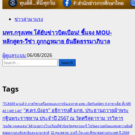
ข่าวล่ามาแรง
มทร.กรุงเทพ โต้ยับข่าวบิดเบือน! ชี้แจง MOU-
หลักสูตร-วีซ่า ถูกกฎหมาย ยันยึดธรรมาภิบาล
ผู้ดูแลระบบ
06/08/2026
Search
for:
Tags
"TCAS69 มาแล้ว! ภาควิชาเครื่องกลและการบิน-อวกาศ มจพ. เปิดรับสมัคร 4 สาขาเด็ด ทั้ง ME
"ศ.ดร.บังอร" อธิการบดี มกธ. ประธานถวายผ้าพระ
AE I-ME I-AE"
กฐินพระราชทาน ประจำปี 2567 ณ วัดศรีสุดาราม วรวิหาร
"สมจิต บุญคงเสน" ผู้อำนวยการโรงเรียนกีฬาจังหวัดสุพรรณบุรี โชว์ผลงานพร้อมแสดงความยินดี
ต่อผลงานระดับชาติและนานาชาติ
32 ทุน พสวท. ป.ตรี–โท–เอก ศึกษาต่อต่างประเทศ ปี 2569