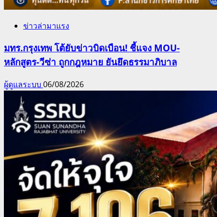
ข่าวล่ามาแรง
มทร.กรุงเทพ โต้ยับข่าวบิดเบือน! ชี้แจง MOU-
หลักสูตร-วีซ่า ถูกกฎหมาย ยันยึดธรรมาภิบาล
ผู้ดูแลระบบ
06/08/2026