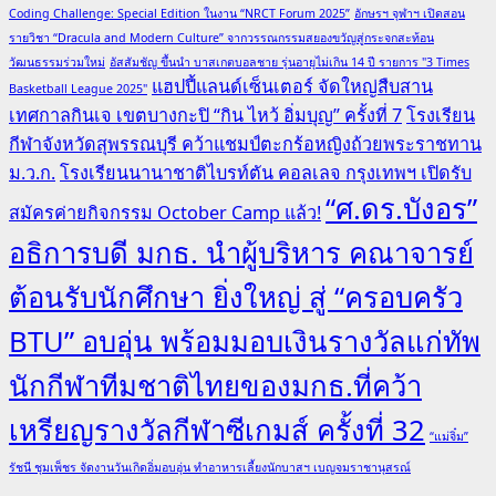
Coding Challenge: Special Edition ในงาน “NRCT Forum 2025”
อักษรฯ จุฬาฯ เปิดสอน
รายวิชา “Dracula and Modern Culture” จากวรรณกรรมสยองขวัญสู่กระจกสะท้อน
วัฒนธรรมร่วมใหม่
อัสสัมชัญ ขึ้นนำ บาสเกตบอลชาย รุ่นอายุไม่เกิน 14 ปี รายการ "3 Times
แฮปปี้แลนด์เซ็นเตอร์ จัดใหญ่สืบสาน
Basketball League 2025"
เทศกาลกินเจ เขตบางกะปิ “กิน ไหว้ อิ่มบุญ” ครั้งที่ 7
โรงเรียน
กีฬาจังหวัดสุพรรณบุรี คว้าแชมป์ตะกร้อหญิงถ้วยพระราชทาน
ม.ว.ก.
โรงเรียนนานาชาติไบรท์ตัน คอลเลจ กรุงเทพฯ เปิดรับ
“ศ.ดร.บังอร”
สมัครค่ายกิจกรรม October Camp แล้ว!
อธิการบดี มกธ. นำผู้บริหาร คณาจารย์
ต้อนรับนักศึกษา ยิ่งใหญ่ สู่ “ครอบครัว
BTU” อบอุ่น พร้อมมอบเงินรางวัลแก่ทัพ
นักกีฬาทีมชาติไทยของมกธ.ที่คว้า
เหรียญรางวัลกีฬาซีเกมส์ ครั้งที่ 32
“แม่จิ๋ม”
รัชนี ชุมเพ็ชร จัดงานวันเกิดอิ่มอบอุ่น ทำอาหารเลี้ยงนักบาสฯ เบญจมราชานุสรณ์