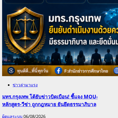
ข่าวล่ามาแรง
มทร.กรุงเทพ โต้ยับข่าวบิดเบือน! ชี้แจง MOU-
หลักสูตร-วีซ่า ถูกกฎหมาย ยันยึดธรรมาภิบาล
ผู้ดูแลระบบ
06/08/2026