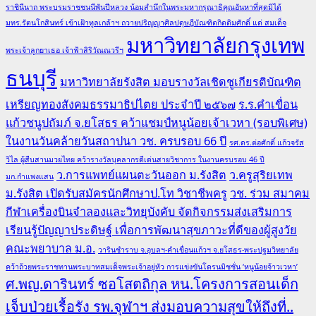
ราชินีนาถ พระบรมราชชนนีพันปีหลวง น้อมสำนึกในพระมหากรุณาธิคุณอันหาที่สุดมิได้
มทร.รัตนโกสินทร์ เข้าเฝ้าทูลเกล้าฯ ถวายปริญญาศิลปดุษฎีบัณฑิตกิตติมศักดิ์ แด่ สมเด็จ
มหาวิทยาลัยกรุงเทพ
พระเจ้าลูกยาเธอ เจ้าฟ้าสิริวัณณวรีฯ
ธนบุรี
มหาวิทยาลัยรังสิต มอบรางวัลเชิดชูเกียรติบัณฑิต
เหรียญทองสังคมธรรมาธิปไตย ประจำปี ๒๕๖๗
ร.ร.คำเขื่อน
แก้วชนูปถัมภ์ จ.ยโสธร คว้าแชมป์หนูน้อยเจ้าเวหา (รอบพิเศษ)
ในงานวันคล้ายวันสถาปนา วช. ครบรอบ 66 ปี
รศ.ดร.ต่อศักดิ์ แก้วจรัส
วิไล ผู้สืบสานมวยไทย คว้ารางวัลบุคลากรดีเด่นสายวิชาการ ในงานครบรอบ 46 ปี
ว.การแพทย์แผนตะวันออก ม.รังสิต
ว.ครูสุริยเทพ
มก.กำแพงแสน
ม.รังสิต เปิดรับสมัครนักศึกษาป.โท วิชาชีพครู
วช. ร่วม สมาคม
กีฬาเครื่องบินจำลองและวิทยุบังคับ จัดกิจกรรมส่งเสริมการ
เรียนรู้ปัญญาประดิษฐ์ เพื่อการพัฒนาสุขภาวะที่ดีของผู้สูงวัย
คณะพยาบาล ม.อ.
วารินชำราบ จ.อุบลฯ-คำเขื่อนแก้วฯ จ.ยโสธร-พระปฐมวิทยาลัย
คว้าถ้วยพระราชทานพระบาทสมเด็จพระเจ้าอยู่หัว การแข่งขันโดรนมิชชั่น ‘หนูน้อยจ้าวเวหา’
ศ.พญ.ดารินทร์ ซอโสตถิกุล หน.โครงการสอนเด็ก
เจ็บป่วยเรื้อรัง รพ.จุฬาฯ ส่งมอบความสุขให้ถึงที่..