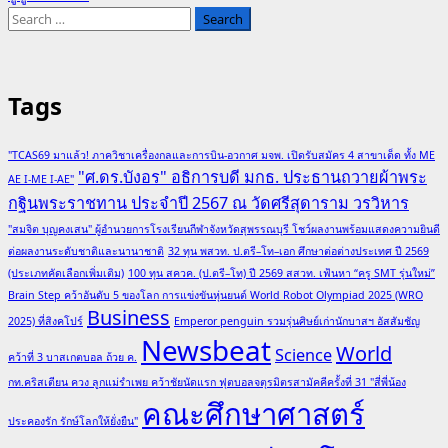
Search
for:
Tags
"TCAS69 มาแล้ว! ภาควิชาเครื่องกลและการบิน-อวกาศ มจพ. เปิดรับสมัคร 4 สาขาเด็ด ทั้ง ME
"ศ.ดร.บังอร" อธิการบดี มกธ. ประธานถวายผ้าพระ
AE I-ME I-AE"
กฐินพระราชทาน ประจำปี 2567 ณ วัดศรีสุดาราม วรวิหาร
"สมจิต บุญคงเสน" ผู้อำนวยการโรงเรียนกีฬาจังหวัดสุพรรณบุรี โชว์ผลงานพร้อมแสดงความยินดี
ต่อผลงานระดับชาติและนานาชาติ
32 ทุน พสวท. ป.ตรี–โท–เอก ศึกษาต่อต่างประเทศ ปี 2569
(ประเภทคัดเลือกเพิ่มเติม)
100 ทุน สควค. (ป.ตรี–โท) ปี 2569 สสวท. เฟ้นหา “ครู SMT รุ่นใหม่”
Brain Step คว้าอันดับ 5 ของโลก การแข่งขันหุ่นยนต์ World Robot Olympiad 2025 (WRO
Business
2025) ที่สิงคโปร์
Emperor penguin รวมรุ่นศิษย์เก่านักบาสฯ อัสสัมชัญ
Newsbeat
World
Science
คว้าที่ 3 บาสเกตบอล ถ้วย ค.
กท.คริสเตียน ควง ลูกแม่รำเพย คว้าชัยนัดแรก ฟุตบอลจตุรมิตรสามัคคีครั้งที่ 31 "สี่พี่น้อง
คณะศึกษาศาสตร์
ประคองรัก รักษ์โลกให้ยั่งยืน"