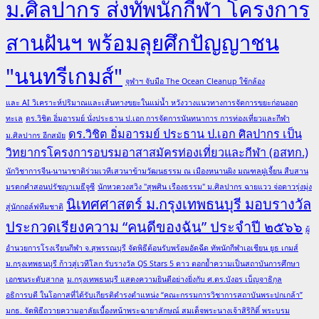
ม.ศิลปากร ส่งทัพนักกีฬา โครงการ
สานฝันฯ พร้อมลุยศึกปัญญาชน
"นนทรีเกมส์"
จุฬาฯ จับมือ The Ocean Cleanup ใช้กล้อง
และ AI วิเคราะห์ปริมาณและเส้นทางขยะในแม่น้ำ หวังวางแนวทางการจัดการขยะก่อนออก
ทะเล
ดร.วิชิต อิ่มอารมย์ นั่งประธาน ป.เอก การจัดการนันทนาการ การท่องเที่ยวและกีฬา
ดร.วิชิต อิ่มอารมย์ ประธาน ป.เอก ศิลปากร เป็น
ม.ศิลปากร อีกสมัย
วิทยากรโครงการอบรมอาสาสมัครท่องเที่ยวและกีฬา (อสทก.)
นักวิชาการจีน-นานาชาติร่วมเวทีเสวนาข้ามวัฒนธรรม ณ เมืองหนานผิง มณฑลฝูเจี้ยน สืบสาน
มรดกคำสอนปรัชญาเมธีจูซี
นักหวดวงสวิง "สุพศิน เรืองธรรม" ม.ศิลปากร ฉายแวว จ่อดาวรุ่งมุ่ง
นิเทศศาสตร์ ม.กรุงเทพธนบุรี มอบรางวัล
สู่นักกอล์ฟทีมชาติ
ประกวดเรียงความ “คนดีของฉัน” ประจำปี ๒๕๖๖
ผู้
อำนวยการโรงเรียนกีฬา จ.สุพรรณบุรี จัดพิธีต้อนรับพร้อมอัดฉีด ทัพนักกีฬาเอเชียน ยูธ เกมส์
ม.กรุงเทพธนบุรี ก้าวสู่เวทีโลก รับรางวัล QS Stars 5 ดาว ตอกย้ำความเป็นสถาบันการศึกษา
เอกชนระดับสากล
ม.กรุงเทพธนบุรี แสดงความยินดีอย่างยิ่งกับ ศ.ดร.บังอร เบ็ญจาธิกุล
อธิการบดี ในโอกาสที่ได้รับเกียรติดำรงตำแหน่ง “คณะกรรมการวิชาการสถาบันพระปกเกล้า”
มกธ. จัดพิธีถวายความอาลัยเบื้องหน้าพระฉายาลักษณ์ สมเด็จพระนางเจ้าสิริกิติ์ พระบรม