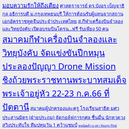
มอบความรักให้ถึงเตียง
ศาสตราจารย์ ดร.บังอร เบ็ญจาธิ
กุล อธิการบดี ม.กรุงเทพธนบุรี ให้การต้อนรับผู้แทนจากสถาน
เอกอัครราชทูตจีนประจำประเทศไทย
ส.กีฬาเครื่องบินจำลอง
และวิทยุบังคับ เปิดอบรมบินโดรน...ฟรี รับเพียง 50 คน
สมาคมกีฬาเครื่องบินจำลองและ
วิทยุบังคับ จัดแข่งขันปีกหมุน
ประลองปัญญา Drone Mission
ชิงถ้วยพระราชทานพระบาทสมเด็จ
พระเจ้าอยู่หัว 22-23 ก.ค.66 ที่
ปัตตานี
สมาคมผู้ปกครองและครู โรงเรียนสาธิต มศว
ประสานมิตร (ฝ่ายประถม) จัดกอล์ฟการกุศล ชื่นมื่น นักหวดวง
สวิงประทับใจ ทีมปทุมวัน 1 คว้าแชมป์
หนูน้อยจ้าวเวหา Young Pilot