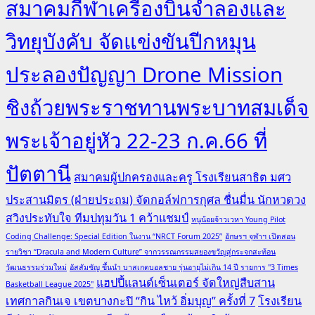
สมาคมกีฬาเครื่องบินจำลองและ
วิทยุบังคับ จัดแข่งขันปีกหมุน
ประลองปัญญา Drone Mission
ชิงถ้วยพระราชทานพระบาทสมเด็จ
พระเจ้าอยู่หัว 22-23 ก.ค.66 ที่
ปัตตานี
สมาคมผู้ปกครองและครู โรงเรียนสาธิต มศว
ประสานมิตร (ฝ่ายประถม) จัดกอล์ฟการกุศล ชื่นมื่น นักหวดวง
สวิงประทับใจ ทีมปทุมวัน 1 คว้าแชมป์
หนูน้อยจ้าวเวหา Young Pilot
Coding Challenge: Special Edition ในงาน “NRCT Forum 2025”
อักษรฯ จุฬาฯ เปิดสอน
รายวิชา “Dracula and Modern Culture” จากวรรณกรรมสยองขวัญสู่กระจกสะท้อน
วัฒนธรรมร่วมใหม่
อัสสัมชัญ ขึ้นนำ บาสเกตบอลชาย รุ่นอายุไม่เกิน 14 ปี รายการ "3 Times
แฮปปี้แลนด์เซ็นเตอร์ จัดใหญ่สืบสาน
Basketball League 2025"
เทศกาลกินเจ เขตบางกะปิ “กิน ไหว้ อิ่มบุญ” ครั้งที่ 7
โรงเรียน