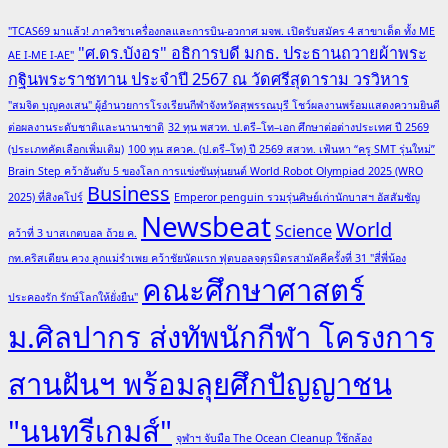
"TCAS69 มาแล้ว! ภาควิชาเครื่องกลและการบิน-อวกาศ มจพ. เปิดรับสมัคร 4 สาขาเด็ด ทั้ง ME
"ศ.ดร.บังอร" อธิการบดี มกธ. ประธานถวายผ้าพระ
AE I-ME I-AE"
กฐินพระราชทาน ประจำปี 2567 ณ วัดศรีสุดาราม วรวิหาร
"สมจิต บุญคงเสน" ผู้อำนวยการโรงเรียนกีฬาจังหวัดสุพรรณบุรี โชว์ผลงานพร้อมแสดงความยินดี
ต่อผลงานระดับชาติและนานาชาติ
32 ทุน พสวท. ป.ตรี–โท–เอก ศึกษาต่อต่างประเทศ ปี 2569
(ประเภทคัดเลือกเพิ่มเติม)
100 ทุน สควค. (ป.ตรี–โท) ปี 2569 สสวท. เฟ้นหา “ครู SMT รุ่นใหม่”
Brain Step คว้าอันดับ 5 ของโลก การแข่งขันหุ่นยนต์ World Robot Olympiad 2025 (WRO
Business
2025) ที่สิงคโปร์
Emperor penguin รวมรุ่นศิษย์เก่านักบาสฯ อัสสัมชัญ
Newsbeat
World
Science
คว้าที่ 3 บาสเกตบอล ถ้วย ค.
กท.คริสเตียน ควง ลูกแม่รำเพย คว้าชัยนัดแรก ฟุตบอลจตุรมิตรสามัคคีครั้งที่ 31 "สี่พี่น้อง
คณะศึกษาศาสตร์
ประคองรัก รักษ์โลกให้ยั่งยืน"
ม.ศิลปากร ส่งทัพนักกีฬา โครงการ
สานฝันฯ พร้อมลุยศึกปัญญาชน
"นนทรีเกมส์"
จุฬาฯ จับมือ The Ocean Cleanup ใช้กล้อง