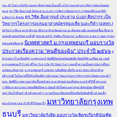
และ AI วิเคราะห์ปริมาณและเส้นทางขยะในแม่น้ำ หวังวางแนวทางการจัดการขยะก่อนออก
ทะเล
ดร.วิชิต อิ่มอารมย์ นั่งประธาน ป.เอก การจัดการนันทนาการ การท่องเที่ยวและกีฬา
ดร.วิชิต อิ่มอารมย์ ประธาน ป.เอก ศิลปากร เป็น
ม.ศิลปากร อีกสมัย
วิทยากรโครงการอบรมอาสาสมัครท่องเที่ยวและกีฬา (อสทก.)
นักวิชาการจีน-นานาชาติร่วมเวทีเสวนาข้ามวัฒนธรรม ณ เมืองหนานผิง มณฑลฝูเจี้ยน สืบสาน
มรดกคำสอนปรัชญาเมธีจูซี
นักหวดวงสวิง "สุพศิน เรืองธรรม" ม.ศิลปากร ฉายแวว จ่อดาวรุ่งมุ่ง
นิเทศศาสตร์ ม.กรุงเทพธนบุรี มอบรางวัล
สู่นักกอล์ฟทีมชาติ
ประกวดเรียงความ “คนดีของฉัน” ประจำปี ๒๕๖๖
ผู้
อำนวยการโรงเรียนกีฬา จ.สุพรรณบุรี จัดพิธีต้อนรับพร้อมอัดฉีด ทัพนักกีฬาเอเชียน ยูธ เกมส์
ม.กรุงเทพธนบุรี ก้าวสู่เวทีโลก รับรางวัล QS Stars 5 ดาว ตอกย้ำความเป็นสถาบันการศึกษา
เอกชนระดับสากล
ม.กรุงเทพธนบุรี แสดงความยินดีอย่างยิ่งกับ ศ.ดร.บังอร เบ็ญจาธิกุล
อธิการบดี ในโอกาสที่ได้รับเกียรติดำรงตำแหน่ง “คณะกรรมการวิชาการสถาบันพระปกเกล้า”
มกธ. จัดพิธีถวายความอาลัยเบื้องหน้าพระฉายาลักษณ์ สมเด็จพระนางเจ้าสิริกิติ์ พระบรม
ราชินีนาถ พระบรมราชชนนีพันปีหลวง น้อมสำนึกในพระมหากรุณาธิคุณอันหาที่สุดมิได้
มทร.รัตนโกสินทร์ เข้าเฝ้าทูลเกล้าฯ ถวายปริญญาศิลปดุษฎีบัณฑิตกิตติมศักดิ์ แด่ สมเด็จ
มหาวิทยาลัยกรุงเทพ
พระเจ้าลูกยาเธอ เจ้าฟ้าสิริวัณณวรีฯ
ธนบุรี
มหาวิทยาลัยรังสิต มอบรางวัลเชิดชูเกียรติบัณฑิต