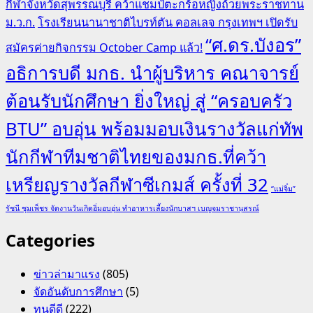
กีฬาจังหวัดสุพรรณบุรี คว้าแชมป์ตะกร้อหญิงถ้วยพระราชทาน
ม.ว.ก.
โรงเรียนนานาชาติไบรท์ตัน คอลเลจ กรุงเทพฯ เปิดรับ
“ศ.ดร.บังอร”
สมัครค่ายกิจกรรม October Camp แล้ว!
อธิการบดี มกธ. นำผู้บริหาร คณาจารย์
ต้อนรับนักศึกษา ยิ่งใหญ่ สู่ “ครอบครัว
BTU” อบอุ่น พร้อมมอบเงินรางวัลแก่ทัพ
นักกีฬาทีมชาติไทยของมกธ.ที่คว้า
เหรียญรางวัลกีฬาซีเกมส์ ครั้งที่ 32
“แม่จิ๋ม”
รัชนี ชุมเพ็ชร จัดงานวันเกิดอิ่มอบอุ่น ทำอาหารเลี้ยงนักบาสฯ เบญจมราชานุสรณ์
Categories
ข่าวล่ามาแรง
(805)
จัดอันดับการศึกษา
(5)
ทุนดีดี
(222)