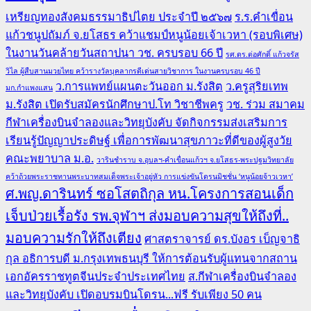
เหรียญทองสังคมธรรมาธิปไตย ประจำปี ๒๕๖๗
ร.ร.คำเขื่อน
แก้วชนูปถัมภ์ จ.ยโสธร คว้าแชมป์หนูน้อยเจ้าเวหา (รอบพิเศษ)
ในงานวันคล้ายวันสถาปนา วช. ครบรอบ 66 ปี
รศ.ดร.ต่อศักดิ์ แก้วจรัส
วิไล ผู้สืบสานมวยไทย คว้ารางวัลบุคลากรดีเด่นสายวิชาการ ในงานครบรอบ 46 ปี
ว.การแพทย์แผนตะวันออก ม.รังสิต
ว.ครูสุริยเทพ
มก.กำแพงแสน
ม.รังสิต เปิดรับสมัครนักศึกษาป.โท วิชาชีพครู
วช. ร่วม สมาคม
กีฬาเครื่องบินจำลองและวิทยุบังคับ จัดกิจกรรมส่งเสริมการ
เรียนรู้ปัญญาประดิษฐ์ เพื่อการพัฒนาสุขภาวะที่ดีของผู้สูงวัย
คณะพยาบาล ม.อ.
วารินชำราบ จ.อุบลฯ-คำเขื่อนแก้วฯ จ.ยโสธร-พระปฐมวิทยาลัย
คว้าถ้วยพระราชทานพระบาทสมเด็จพระเจ้าอยู่หัว การแข่งขันโดรนมิชชั่น ‘หนูน้อยจ้าวเวหา’
ศ.พญ.ดารินทร์ ซอโสตถิกุล หน.โครงการสอนเด็ก
เจ็บป่วยเรื้อรัง รพ.จุฬาฯ ส่งมอบความสุขให้ถึงที่..
มอบความรักให้ถึงเตียง
ศาสตราจารย์ ดร.บังอร เบ็ญจาธิ
กุล อธิการบดี ม.กรุงเทพธนบุรี ให้การต้อนรับผู้แทนจากสถาน
เอกอัครราชทูตจีนประจำประเทศไทย
ส.กีฬาเครื่องบินจำลอง
และวิทยุบังคับ เปิดอบรมบินโดรน...ฟรี รับเพียง 50 คน