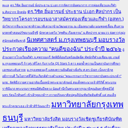
ทะเล
ดร.วิชิต อิ่มอารมย์ นั่งประธาน ป.เอก การจัดการนันทนาการ การท่องเที่ยวและกีฬา
ดร.วิชิต อิ่มอารมย์ ประธาน ป.เอก ศิลปากร เป็น
ม.ศิลปากร อีกสมัย
วิทยากรโครงการอบรมอาสาสมัครท่องเที่ยวและกีฬา (อสทก.)
นักวิชาการจีน-นานาชาติร่วมเวทีเสวนาข้ามวัฒนธรรม ณ เมืองหนานผิง มณฑลฝูเจี้ยน สืบสาน
มรดกคำสอนปรัชญาเมธีจูซี
นักหวดวงสวิง "สุพศิน เรืองธรรม" ม.ศิลปากร ฉายแวว จ่อดาวรุ่งมุ่ง
นิเทศศาสตร์ ม.กรุงเทพธนบุรี มอบรางวัล
สู่นักกอล์ฟทีมชาติ
ประกวดเรียงความ “คนดีของฉัน” ประจำปี ๒๕๖๖
ผู้
อำนวยการโรงเรียนกีฬา จ.สุพรรณบุรี จัดพิธีต้อนรับพร้อมอัดฉีด ทัพนักกีฬาเอเชียน ยูธ เกมส์
ม.กรุงเทพธนบุรี ก้าวสู่เวทีโลก รับรางวัล QS Stars 5 ดาว ตอกย้ำความเป็นสถาบันการศึกษา
เอกชนระดับสากล
ม.กรุงเทพธนบุรี แสดงความยินดีอย่างยิ่งกับ ศ.ดร.บังอร เบ็ญจาธิกุล
อธิการบดี ในโอกาสที่ได้รับเกียรติดำรงตำแหน่ง “คณะกรรมการวิชาการสถาบันพระปกเกล้า”
มกธ. จัดพิธีถวายความอาลัยเบื้องหน้าพระฉายาลักษณ์ สมเด็จพระนางเจ้าสิริกิติ์ พระบรม
ราชินีนาถ พระบรมราชชนนีพันปีหลวง น้อมสำนึกในพระมหากรุณาธิคุณอันหาที่สุดมิได้
มทร.รัตนโกสินทร์ เข้าเฝ้าทูลเกล้าฯ ถวายปริญญาศิลปดุษฎีบัณฑิตกิตติมศักดิ์ แด่ สมเด็จ
มหาวิทยาลัยกรุงเทพ
พระเจ้าลูกยาเธอ เจ้าฟ้าสิริวัณณวรีฯ
ธนบุรี
มหาวิทยาลัยรังสิต มอบรางวัลเชิดชูเกียรติบัณฑิต
เหรียญทองสังคมธรรมาธิปไตย ประจำปี ๒๕๖๗
ร.ร.คำเขื่อน