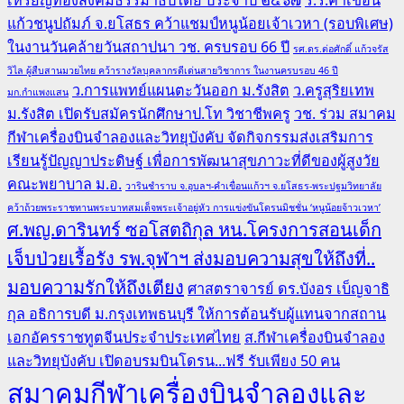
แก้วชนูปถัมภ์ จ.ยโสธร คว้าแชมป์หนูน้อยเจ้าเวหา (รอบพิเศษ)
ในงานวันคล้ายวันสถาปนา วช. ครบรอบ 66 ปี
รศ.ดร.ต่อศักดิ์ แก้วจรัส
วิไล ผู้สืบสานมวยไทย คว้ารางวัลบุคลากรดีเด่นสายวิชาการ ในงานครบรอบ 46 ปี
ว.การแพทย์แผนตะวันออก ม.รังสิต
ว.ครูสุริยเทพ
มก.กำแพงแสน
ม.รังสิต เปิดรับสมัครนักศึกษาป.โท วิชาชีพครู
วช. ร่วม สมาคม
กีฬาเครื่องบินจำลองและวิทยุบังคับ จัดกิจกรรมส่งเสริมการ
เรียนรู้ปัญญาประดิษฐ์ เพื่อการพัฒนาสุขภาวะที่ดีของผู้สูงวัย
คณะพยาบาล ม.อ.
วารินชำราบ จ.อุบลฯ-คำเขื่อนแก้วฯ จ.ยโสธร-พระปฐมวิทยาลัย
คว้าถ้วยพระราชทานพระบาทสมเด็จพระเจ้าอยู่หัว การแข่งขันโดรนมิชชั่น ‘หนูน้อยจ้าวเวหา’
ศ.พญ.ดารินทร์ ซอโสตถิกุล หน.โครงการสอนเด็ก
เจ็บป่วยเรื้อรัง รพ.จุฬาฯ ส่งมอบความสุขให้ถึงที่..
มอบความรักให้ถึงเตียง
ศาสตราจารย์ ดร.บังอร เบ็ญจาธิ
กุล อธิการบดี ม.กรุงเทพธนบุรี ให้การต้อนรับผู้แทนจากสถาน
เอกอัครราชทูตจีนประจำประเทศไทย
ส.กีฬาเครื่องบินจำลอง
และวิทยุบังคับ เปิดอบรมบินโดรน...ฟรี รับเพียง 50 คน
สมาคมกีฬาเครื่องบินจำลองและ