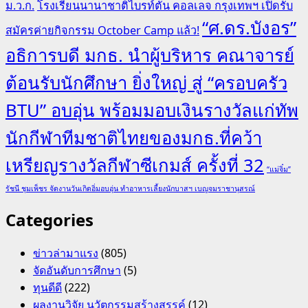
ม.ว.ก.
โรงเรียนนานาชาติไบรท์ตัน คอลเลจ กรุงเทพฯ เปิดรับ
“ศ.ดร.บังอร”
สมัครค่ายกิจกรรม October Camp แล้ว!
อธิการบดี มกธ. นำผู้บริหาร คณาจารย์
ต้อนรับนักศึกษา ยิ่งใหญ่ สู่ “ครอบครัว
BTU” อบอุ่น พร้อมมอบเงินรางวัลแก่ทัพ
นักกีฬาทีมชาติไทยของมกธ.ที่คว้า
เหรียญรางวัลกีฬาซีเกมส์ ครั้งที่ 32
“แม่จิ๋ม”
รัชนี ชุมเพ็ชร จัดงานวันเกิดอิ่มอบอุ่น ทำอาหารเลี้ยงนักบาสฯ เบญจมราชานุสรณ์
Categories
ข่าวล่ามาแรง
(805)
จัดอันดับการศึกษา
(5)
ทุนดีดี
(222)
ผลงานวิจัย นวัตกรรมสร้างสรรค์
(12)