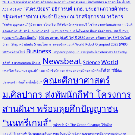
"TCAS69 มาแล้ว! ภาควิชาเครื่องกลและการบิน-อวกาศ มจพ. เปิดรับสมัคร 4 สาขาเด็ด ทั้ง ME
"ศ.ดร.บังอร" อธิการบดี มกธ. ประธานถวายผ้าพระ
AE I-ME I-AE"
กฐินพระราชทาน ประจำปี 2567 ณ วัดศรีสุดาราม วรวิหาร
"สมจิต บุญคงเสน" ผู้อำนวยการโรงเรียนกีฬาจังหวัดสุพรรณบุรี โชว์ผลงานพร้อมแสดงความยินดี
ต่อผลงานระดับชาติและนานาชาติ
32 ทุน พสวท. ป.ตรี–โท–เอก ศึกษาต่อต่างประเทศ ปี 2569
(ประเภทคัดเลือกเพิ่มเติม)
100 ทุน สควค. (ป.ตรี–โท) ปี 2569 สสวท. เฟ้นหา “ครู SMT รุ่นใหม่”
Brain Step คว้าอันดับ 5 ของโลก การแข่งขันหุ่นยนต์ World Robot Olympiad 2025 (WRO
Business
2025) ที่สิงคโปร์
Emperor penguin รวมรุ่นศิษย์เก่านักบาสฯ อัสสัมชัญ
Newsbeat
World
Science
คว้าที่ 3 บาสเกตบอล ถ้วย ค.
กท.คริสเตียน ควง ลูกแม่รำเพย คว้าชัยนัดแรก ฟุตบอลจตุรมิตรสามัคคีครั้งที่ 31 "สี่พี่น้อง
คณะศึกษาศาสตร์
ประคองรัก รักษ์โลกให้ยั่งยืน"
ม.ศิลปากร ส่งทัพนักกีฬา โครงการ
สานฝันฯ พร้อมลุยศึกปัญญาชน
"นนทรีเกมส์"
จุฬาฯ จับมือ The Ocean Cleanup ใช้กล้อง
และ AI วิเคราะห์ปริมาณและเส้นทางขยะในแม่น้ำ หวังวางแนวทางการจัดการขยะก่อนออก