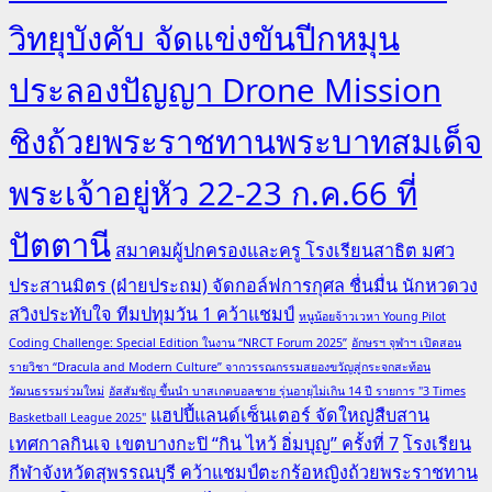
วิทยุบังคับ จัดแข่งขันปีกหมุน
ประลองปัญญา Drone Mission
ชิงถ้วยพระราชทานพระบาทสมเด็จ
พระเจ้าอยู่หัว 22-23 ก.ค.66 ที่
ปัตตานี
สมาคมผู้ปกครองและครู โรงเรียนสาธิต มศว
ประสานมิตร (ฝ่ายประถม) จัดกอล์ฟการกุศล ชื่นมื่น นักหวดวง
สวิงประทับใจ ทีมปทุมวัน 1 คว้าแชมป์
หนูน้อยจ้าวเวหา Young Pilot
Coding Challenge: Special Edition ในงาน “NRCT Forum 2025”
อักษรฯ จุฬาฯ เปิดสอน
รายวิชา “Dracula and Modern Culture” จากวรรณกรรมสยองขวัญสู่กระจกสะท้อน
วัฒนธรรมร่วมใหม่
อัสสัมชัญ ขึ้นนำ บาสเกตบอลชาย รุ่นอายุไม่เกิน 14 ปี รายการ "3 Times
แฮปปี้แลนด์เซ็นเตอร์ จัดใหญ่สืบสาน
Basketball League 2025"
เทศกาลกินเจ เขตบางกะปิ “กิน ไหว้ อิ่มบุญ” ครั้งที่ 7
โรงเรียน
กีฬาจังหวัดสุพรรณบุรี คว้าแชมป์ตะกร้อหญิงถ้วยพระราชทาน