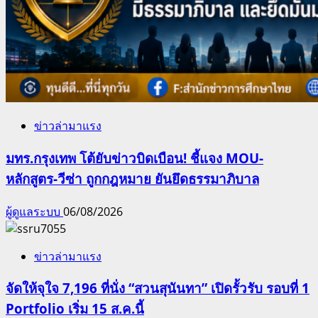
ข่าวล่ามาแรง
มทร.กรุงเทพ โต้ยับข่าวบิดเบือน! ชี้แจง MOU-
หลักสูตร-วีซ่า ถูกกฎหมาย ยันยึดธรรมาภิบาล
ผู้ดูแลระบบ
06/08/2026
ข่าวล่ามาแรง
จัดให้จุใจ 7,196 ที่นั่ง “สวนสุนันทา” เปิดรั้วรับ รอบที่ 1
Portfolio เริ่ม 15 ส.ค.นี้