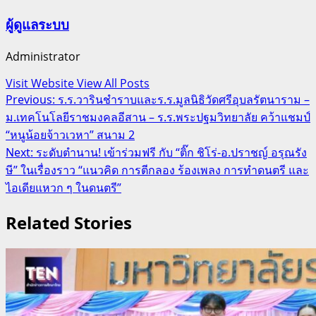
ผู้ดูแลระบบ
Administrator
Visit Website
View All Posts
Post
Previous:
ร.ร.วารินชำราบและร.ร.มูลนิธิวัดศรีอุบลรัตนาราม –
ม.เทคโนโลยีราชมงคลอีสาน – ร.ร.พระปฐมวิทยาลัย คว้าแชมป์
navigation
“หนูน้อยจ้าวเวหา” สนาม 2
Next:
ระดับตำนาน! เข้าร่วมฟรี กับ “ติ๊ก ชิโร่-อ.ปราชญ์ อรุณรัง
ษี” ในเรื่องราว “แนวคิด การตีกลอง ร้องเพลง การทำดนตรี และ
ไอเดียแหวก ๆ ในดนตรี”
Related Stories