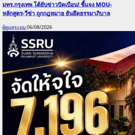
มทร.กรุงเทพ โต้ยับข่าวบิดเบือน! ชี้แจง MOU-
หลักสูตร-วีซ่า ถูกกฎหมาย ยันยึดธรรมาภิบาล
ผู้ดูแลระบบ
06/08/2026