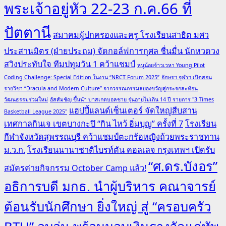
พระเจ้าอยู่หัว 22-23 ก.ค.66 ที่
ปัตตานี
สมาคมผู้ปกครองและครู โรงเรียนสาธิต มศว
ประสานมิตร (ฝ่ายประถม) จัดกอล์ฟการกุศล ชื่นมื่น นักหวดวง
สวิงประทับใจ ทีมปทุมวัน 1 คว้าแชมป์
หนูน้อยจ้าวเวหา Young Pilot
Coding Challenge: Special Edition ในงาน “NRCT Forum 2025”
อักษรฯ จุฬาฯ เปิดสอน
รายวิชา “Dracula and Modern Culture” จากวรรณกรรมสยองขวัญสู่กระจกสะท้อน
วัฒนธรรมร่วมใหม่
อัสสัมชัญ ขึ้นนำ บาสเกตบอลชาย รุ่นอายุไม่เกิน 14 ปี รายการ "3 Times
แฮปปี้แลนด์เซ็นเตอร์ จัดใหญ่สืบสาน
Basketball League 2025"
เทศกาลกินเจ เขตบางกะปิ “กิน ไหว้ อิ่มบุญ” ครั้งที่ 7
โรงเรียน
กีฬาจังหวัดสุพรรณบุรี คว้าแชมป์ตะกร้อหญิงถ้วยพระราชทาน
ม.ว.ก.
โรงเรียนนานาชาติไบรท์ตัน คอลเลจ กรุงเทพฯ เปิดรับ
“ศ.ดร.บังอร”
สมัครค่ายกิจกรรม October Camp แล้ว!
อธิการบดี มกธ. นำผู้บริหาร คณาจารย์
ต้อนรับนักศึกษา ยิ่งใหญ่ สู่ “ครอบครัว