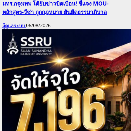
มทร.กรุงเทพ โต้ยับข่าวบิดเบือน! ชี้แจง MOU-
หลักสูตร-วีซ่า ถูกกฎหมาย ยันยึดธรรมาภิบาล
ผู้ดูแลระบบ
06/08/2026