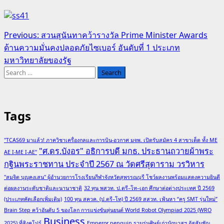
Post
Previous:
สวนสุนันทาคว้ารางวัล Prime Minister Awards
ด้านความมั่นคงปลอดภัยไซเบอร์ อันดับที่ 1 ประเภท
navigation
มหาวิทยาลัยของรัฐ
Search
for:
Tags
"TCAS69 มาแล้ว! ภาควิชาเครื่องกลและการบิน-อวกาศ มจพ. เปิดรับสมัคร 4 สาขาเด็ด ทั้ง ME
"ศ.ดร.บังอร" อธิการบดี มกธ. ประธานถวายผ้าพระ
AE I-ME I-AE"
กฐินพระราชทาน ประจำปี 2567 ณ วัดศรีสุดาราม วรวิหาร
"สมจิต บุญคงเสน" ผู้อำนวยการโรงเรียนกีฬาจังหวัดสุพรรณบุรี โชว์ผลงานพร้อมแสดงความยินดี
ต่อผลงานระดับชาติและนานาชาติ
32 ทุน พสวท. ป.ตรี–โท–เอก ศึกษาต่อต่างประเทศ ปี 2569
(ประเภทคัดเลือกเพิ่มเติม)
100 ทุน สควค. (ป.ตรี–โท) ปี 2569 สสวท. เฟ้นหา “ครู SMT รุ่นใหม่”
Brain Step คว้าอันดับ 5 ของโลก การแข่งขันหุ่นยนต์ World Robot Olympiad 2025 (WRO
Business
2025) ที่สิงคโปร์
Emperor penguin รวมรุ่นศิษย์เก่านักบาสฯ อัสสัมชัญ