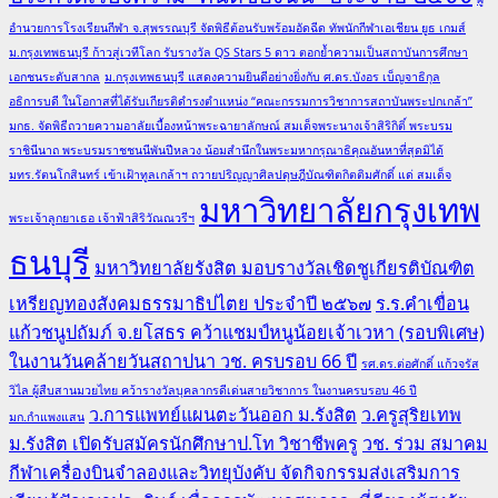
อำนวยการโรงเรียนกีฬา จ.สุพรรณบุรี จัดพิธีต้อนรับพร้อมอัดฉีด ทัพนักกีฬาเอเชียน ยูธ เกมส์
ม.กรุงเทพธนบุรี ก้าวสู่เวทีโลก รับรางวัล QS Stars 5 ดาว ตอกย้ำความเป็นสถาบันการศึกษา
เอกชนระดับสากล
ม.กรุงเทพธนบุรี แสดงความยินดีอย่างยิ่งกับ ศ.ดร.บังอร เบ็ญจาธิกุล
อธิการบดี ในโอกาสที่ได้รับเกียรติดำรงตำแหน่ง “คณะกรรมการวิชาการสถาบันพระปกเกล้า”
มกธ. จัดพิธีถวายความอาลัยเบื้องหน้าพระฉายาลักษณ์ สมเด็จพระนางเจ้าสิริกิติ์ พระบรม
ราชินีนาถ พระบรมราชชนนีพันปีหลวง น้อมสำนึกในพระมหากรุณาธิคุณอันหาที่สุดมิได้
มทร.รัตนโกสินทร์ เข้าเฝ้าทูลเกล้าฯ ถวายปริญญาศิลปดุษฎีบัณฑิตกิตติมศักดิ์ แด่ สมเด็จ
มหาวิทยาลัยกรุงเทพ
พระเจ้าลูกยาเธอ เจ้าฟ้าสิริวัณณวรีฯ
ธนบุรี
มหาวิทยาลัยรังสิต มอบรางวัลเชิดชูเกียรติบัณฑิต
เหรียญทองสังคมธรรมาธิปไตย ประจำปี ๒๕๖๗
ร.ร.คำเขื่อน
แก้วชนูปถัมภ์ จ.ยโสธร คว้าแชมป์หนูน้อยเจ้าเวหา (รอบพิเศษ)
ในงานวันคล้ายวันสถาปนา วช. ครบรอบ 66 ปี
รศ.ดร.ต่อศักดิ์ แก้วจรัส
วิไล ผู้สืบสานมวยไทย คว้ารางวัลบุคลากรดีเด่นสายวิชาการ ในงานครบรอบ 46 ปี
ว.การแพทย์แผนตะวันออก ม.รังสิต
ว.ครูสุริยเทพ
มก.กำแพงแสน
ม.รังสิต เปิดรับสมัครนักศึกษาป.โท วิชาชีพครู
วช. ร่วม สมาคม
กีฬาเครื่องบินจำลองและวิทยุบังคับ จัดกิจกรรมส่งเสริมการ