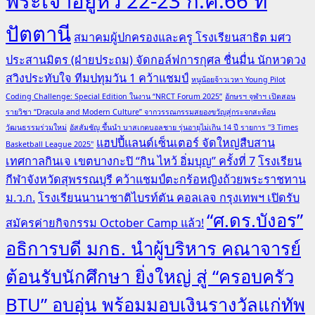
พระเจ้าอยู่หัว 22-23 ก.ค.66 ที่
ปัตตานี
สมาคมผู้ปกครองและครู โรงเรียนสาธิต มศว
ประสานมิตร (ฝ่ายประถม) จัดกอล์ฟการกุศล ชื่นมื่น นักหวดวง
สวิงประทับใจ ทีมปทุมวัน 1 คว้าแชมป์
หนูน้อยจ้าวเวหา Young Pilot
Coding Challenge: Special Edition ในงาน “NRCT Forum 2025”
อักษรฯ จุฬาฯ เปิดสอน
รายวิชา “Dracula and Modern Culture” จากวรรณกรรมสยองขวัญสู่กระจกสะท้อน
วัฒนธรรมร่วมใหม่
อัสสัมชัญ ขึ้นนำ บาสเกตบอลชาย รุ่นอายุไม่เกิน 14 ปี รายการ "3 Times
แฮปปี้แลนด์เซ็นเตอร์ จัดใหญ่สืบสาน
Basketball League 2025"
เทศกาลกินเจ เขตบางกะปิ “กิน ไหว้ อิ่มบุญ” ครั้งที่ 7
โรงเรียน
กีฬาจังหวัดสุพรรณบุรี คว้าแชมป์ตะกร้อหญิงถ้วยพระราชทาน
ม.ว.ก.
โรงเรียนนานาชาติไบรท์ตัน คอลเลจ กรุงเทพฯ เปิดรับ
“ศ.ดร.บังอร”
สมัครค่ายกิจกรรม October Camp แล้ว!
อธิการบดี มกธ. นำผู้บริหาร คณาจารย์
ต้อนรับนักศึกษา ยิ่งใหญ่ สู่ “ครอบครัว
BTU” อบอุ่น พร้อมมอบเงินรางวัลแก่ทัพ