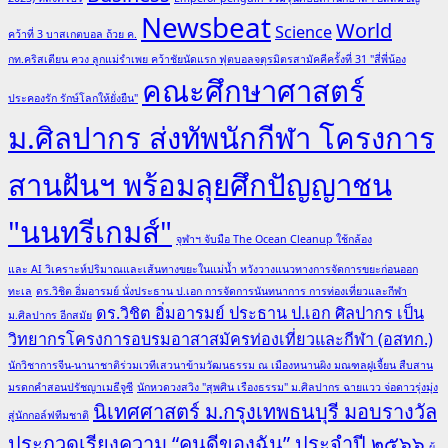
Newsbeat
World
Science
คว้าที่ 3 บาสเกตบอล ถ้วย ค.
กท.คริสเตียน ควง ลูกแม่รำเพย คว้าชัยนัดแรก ฟุตบอลจตุรมิตรสามัคคีครั้งที่ 31 "สี่พี่น้อง
คณะศึกษาศาสตร์
ประคองรัก รักษ์โลกให้ยั่งยืน"
ม.ศิลปากร ส่งทัพนักกีฬา โครงการ
สานฝันฯ พร้อมลุยศึกปัญญาชน
"นนทรีเกมส์"
จุฬาฯ จับมือ The Ocean Cleanup ใช้กล้อง
และ AI วิเคราะห์ปริมาณและเส้นทางขยะในแม่น้ำ หวังวางแนวทางการจัดการขยะก่อนออก
ทะเล
ดร.วิชิต อิ่มอารมย์ นั่งประธาน ป.เอก การจัดการนันทนาการ การท่องเที่ยวและกีฬา
ดร.วิชิต อิ่มอารมย์ ประธาน ป.เอก ศิลปากร เป็น
ม.ศิลปากร อีกสมัย
วิทยากรโครงการอบรมอาสาสมัครท่องเที่ยวและกีฬา (อสทก.)
นักวิชาการจีน-นานาชาติร่วมเวทีเสวนาข้ามวัฒนธรรม ณ เมืองหนานผิง มณฑลฝูเจี้ยน สืบสาน
มรดกคำสอนปรัชญาเมธีจูซี
นักหวดวงสวิง "สุพศิน เรืองธรรม" ม.ศิลปากร ฉายแวว จ่อดาวรุ่งมุ่ง
นิเทศศาสตร์ ม.กรุงเทพธนบุรี มอบรางวัล
สู่นักกอล์ฟทีมชาติ
ประกวดเรียงความ “คนดีของฉัน” ประจำปี ๒๕๖๖
ผู้