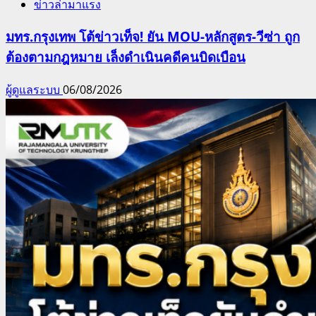
ข่าวล่ามาแรง
มทร.กรุงเทพ โต้ข่าวเท็จ! ยัน MOU-หลักสูตร-วีซ่า ถูก
ต้องตามกฎหมาย เล็งดำเนินคดีคนบิดเบือน
ผู้ดูแลระบบ
06/08/2026