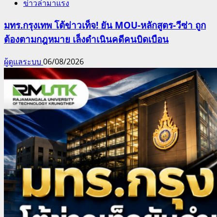
ข่าวล่ามาแรง
มทร.กรุงเทพ โต้ข่าวเท็จ! ยัน MOU-หลักสูตร-วีซ่า ถูก
ต้องตามกฎหมาย เล็งดำเนินคดีคนบิดเบือน
ผู้ดูแลระบบ
06/08/2026