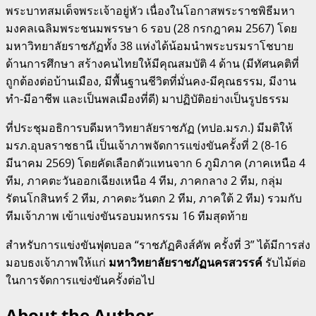
พระบาทสมเด็จพระเจ้าอยู่หัว เนื่องในโอกาสพระราชพิธีมหา
มงคลเฉลิมพระชนมพรรษา 6 รอบ (28 กรกฎาคม 2567) โดย
มหาวิทยาลัยราชภัฏทั้ง 38 แห่งได้น้อมนำพระบรมราโชบาย
ด้านการศึกษา สร้างคนไทยให้มีคุณสมบัติ 4 ด้าน (มีทัศนคติที่
ถูกต้องต่อบ้านเมือง, มีพื้นฐานชีวิตที่มั่นคง-มีคุณธรรม, มีงาน
ทำ-มีอาชีพ และเป็นพลเมืองที่ดี) มาปฏิบัติอย่างเป็นรูปธรรม
ที่ประชุมอธิการบดีมหาวิทยาลัยราชภัฏ (ทปอ.มรภ.) มีมติให้
มรภ.อุบลราชธานี เป็นเจ้าภาพจัดการแข่งขันครั้งที่ 2 (8-16
มีนาคม 2569) โดยคัดเลือกตัวแทนจาก 6 ภูมิภาค (ภาคเหนือ 4
ทีม, ภาคตะวันออกเฉียงเหนือ 4 ทีม, ภาคกลาง 2 ทีม, กลุ่ม
รัตนโกสินทร์ 2 ทีม, ภาคตะวันตก 2 ทีม, ภาคใต้ 2 ทีม) รวมกับ
ทีมเจ้าภาพ เข้าแข่งขันรอบมหกรรม 16 ทีมสุดท้าย
สำหรับการแข่งขันฟุตบอล “ราชภัฏคิงส์คัพ ครั้งที่ 3” ได้มีการส่ง
มอบธงเจ้าภาพให้แก่
มหาวิทยาลัยราชภัฏนครสวรรค์
รับไม้ต่อ
ในการจัดการแข่งขันครั้งต่อไป
About the Author