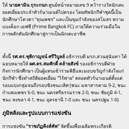
ให้
นายคามิน กุระกนก
ศูนย์หน้าหมายเลข 9 คว้ารางวัลนักเตะ
ยอดเยี่ยมประจำทัวร์นาเมนต์ไปครอง โดยทัพนักกีฬาชุดนี้เป็น
นักศึกษาโควตา “ทุนเพชร” และเป็นขุมกำลังของสโมสร พราม
แบงค็อก เอฟซี (Prime Bangkok FC) ภายใต้ความร่วมมือใน
การผลักดันนักศึกษาสู่การเป็นนักเตะอาชีพ
ทั้งนี้
รศ.ดร.ชุติกาญจน์ ศรีวิบูลย์
อธิการบดี มรภ.สวนสุนันทา ได้
มอบหมายให้
ผศ.ดร.สมศักดิ์ คล้ายสังข์
รองอธิการบดีฝ่าย
กิจการนักศึกษา เป็นผู้แทนเข้าร่วมพิธีและมอบขวัญกำลังใจแก่
นักกีฬา ซึ่งทำสถิติยอดเยี่ยม “ไร้พ่าย” ตลอดทัวร์นาเมนต์ตั้งแต่
รอบแบ่งกลุ่มจนถึงรอบชิงชนะเลิศ (ชนะ มหาสารคาม 9-2, ชนะ
กำแพงเพชร 6-0, ชนะ นครศรีธรรมราช 2-0, ชนะ ชัยภูมิ 4-1,
ชนะ สงขลา 4-1, ชนะ อุดรธานี 1-0 และ ชนะ นครปฐม 1-0)
ภูมิหลังและรูปแบบการแข่งขัน
การแข่งขัน
“ราชภัฏคิงส์คัพ”
จัดขึ้นเพื่อเฉลิมพระเกียรติ