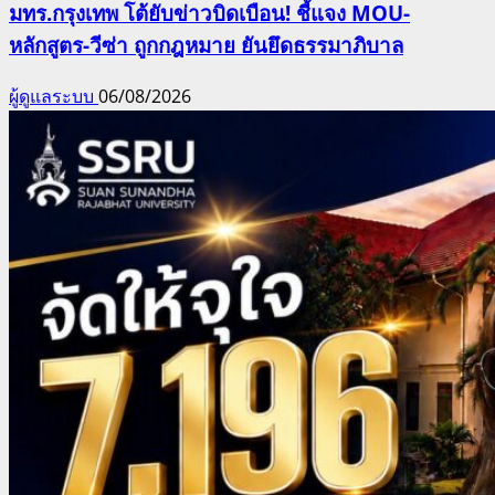
มทร.กรุงเทพ โต้ยับข่าวบิดเบือน! ชี้แจง MOU-
หลักสูตร-วีซ่า ถูกกฎหมาย ยันยึดธรรมาภิบาล
ผู้ดูแลระบบ
06/08/2026