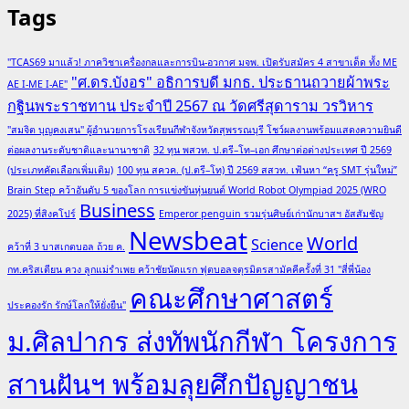
Tags
"TCAS69 มาแล้ว! ภาควิชาเครื่องกลและการบิน-อวกาศ มจพ. เปิดรับสมัคร 4 สาขาเด็ด ทั้ง ME
"ศ.ดร.บังอร" อธิการบดี มกธ. ประธานถวายผ้าพระ
AE I-ME I-AE"
กฐินพระราชทาน ประจำปี 2567 ณ วัดศรีสุดาราม วรวิหาร
"สมจิต บุญคงเสน" ผู้อำนวยการโรงเรียนกีฬาจังหวัดสุพรรณบุรี โชว์ผลงานพร้อมแสดงความยินดี
ต่อผลงานระดับชาติและนานาชาติ
32 ทุน พสวท. ป.ตรี–โท–เอก ศึกษาต่อต่างประเทศ ปี 2569
(ประเภทคัดเลือกเพิ่มเติม)
100 ทุน สควค. (ป.ตรี–โท) ปี 2569 สสวท. เฟ้นหา “ครู SMT รุ่นใหม่”
Brain Step คว้าอันดับ 5 ของโลก การแข่งขันหุ่นยนต์ World Robot Olympiad 2025 (WRO
Business
2025) ที่สิงคโปร์
Emperor penguin รวมรุ่นศิษย์เก่านักบาสฯ อัสสัมชัญ
Newsbeat
World
Science
คว้าที่ 3 บาสเกตบอล ถ้วย ค.
กท.คริสเตียน ควง ลูกแม่รำเพย คว้าชัยนัดแรก ฟุตบอลจตุรมิตรสามัคคีครั้งที่ 31 "สี่พี่น้อง
คณะศึกษาศาสตร์
ประคองรัก รักษ์โลกให้ยั่งยืน"
ม.ศิลปากร ส่งทัพนักกีฬา โครงการ
สานฝันฯ พร้อมลุยศึกปัญญาชน