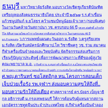
ธนบุรี
มหาวิทยาลัยรังสิต มอบรางวัลเชิดชูเกียรติบัณฑิต
เหรียญทองสังคมธรรมาธิปไตย ประจำปี ๒๕๖๗
ร.ร.คำเขื่อน
แก้วชนูปถัมภ์ จ.ยโสธร คว้าแชมป์หนูน้อยเจ้าเวหา (รอบพิเศษ)
ในงานวันคล้ายวันสถาปนา วช. ครบรอบ 66 ปี
รศ.ดร.ต่อศักดิ์ แก้วจรัส
วิไล ผู้สืบสานมวยไทย คว้ารางวัลบุคลากรดีเด่นสายวิชาการ ในงานครบรอบ 46 ปี
ว.การแพทย์แผนตะวันออก ม.รังสิต
ว.ครูสุริยเทพ
มก.กำแพงแสน
ม.รังสิต เปิดรับสมัครนักศึกษาป.โท วิชาชีพครู
วช. ร่วม สมาคม
กีฬาเครื่องบินจำลองและวิทยุบังคับ จัดกิจกรรมส่งเสริมการ
เรียนรู้ปัญญาประดิษฐ์ เพื่อการพัฒนาสุขภาวะที่ดีของผู้สูงวัย
คณะพยาบาล ม.อ.
วารินชำราบ จ.อุบลฯ-คำเขื่อนแก้วฯ จ.ยโสธร-พระปฐมวิทยาลัย
คว้าถ้วยพระราชทานพระบาทสมเด็จพระเจ้าอยู่หัว การแข่งขันโดรนมิชชั่น ‘หนูน้อยจ้าวเวหา’
ศ.พญ.ดารินทร์ ซอโสตถิกุล หน.โครงการสอนเด็ก
เจ็บป่วยเรื้อรัง รพ.จุฬาฯ ส่งมอบความสุขให้ถึงที่..
มอบความรักให้ถึงเตียง
ศาสตราจารย์ ดร.บังอร เบ็ญจาธิ
กุล อธิการบดี ม.กรุงเทพธนบุรี ให้การต้อนรับผู้แทนจากสถาน
เอกอัครราชทูตจีนประจำประเทศไทย
ส.กีฬาเครื่องบินจำลอง