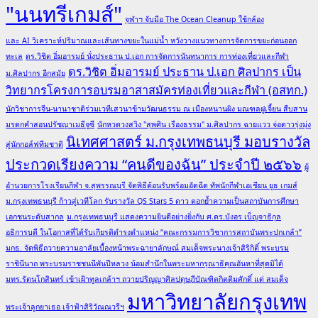
"นนทรีเกมส์"
จุฬาฯ จับมือ The Ocean Cleanup ใช้กล้อง
และ AI วิเคราะห์ปริมาณและเส้นทางขยะในแม่น้ำ หวังวางแนวทางการจัดการขยะก่อนออก
ทะเล
ดร.วิชิต อิ่มอารมย์ นั่งประธาน ป.เอก การจัดการนันทนาการ การท่องเที่ยวและกีฬา
ดร.วิชิต อิ่มอารมย์ ประธาน ป.เอก ศิลปากร เป็น
ม.ศิลปากร อีกสมัย
วิทยากรโครงการอบรมอาสาสมัครท่องเที่ยวและกีฬา (อสทก.)
นักวิชาการจีน-นานาชาติร่วมเวทีเสวนาข้ามวัฒนธรรม ณ เมืองหนานผิง มณฑลฝูเจี้ยน สืบสาน
มรดกคำสอนปรัชญาเมธีจูซี
นักหวดวงสวิง "สุพศิน เรืองธรรม" ม.ศิลปากร ฉายแวว จ่อดาวรุ่งมุ่ง
นิเทศศาสตร์ ม.กรุงเทพธนบุรี มอบรางวัล
สู่นักกอล์ฟทีมชาติ
ประกวดเรียงความ “คนดีของฉัน” ประจำปี ๒๕๖๖
ผู้
อำนวยการโรงเรียนกีฬา จ.สุพรรณบุรี จัดพิธีต้อนรับพร้อมอัดฉีด ทัพนักกีฬาเอเชียน ยูธ เกมส์
ม.กรุงเทพธนบุรี ก้าวสู่เวทีโลก รับรางวัล QS Stars 5 ดาว ตอกย้ำความเป็นสถาบันการศึกษา
เอกชนระดับสากล
ม.กรุงเทพธนบุรี แสดงความยินดีอย่างยิ่งกับ ศ.ดร.บังอร เบ็ญจาธิกุล
อธิการบดี ในโอกาสที่ได้รับเกียรติดำรงตำแหน่ง “คณะกรรมการวิชาการสถาบันพระปกเกล้า”
มกธ. จัดพิธีถวายความอาลัยเบื้องหน้าพระฉายาลักษณ์ สมเด็จพระนางเจ้าสิริกิติ์ พระบรม
ราชินีนาถ พระบรมราชชนนีพันปีหลวง น้อมสำนึกในพระมหากรุณาธิคุณอันหาที่สุดมิได้
มทร.รัตนโกสินทร์ เข้าเฝ้าทูลเกล้าฯ ถวายปริญญาศิลปดุษฎีบัณฑิตกิตติมศักดิ์ แด่ สมเด็จ
มหาวิทยาลัยกรุงเทพ
พระเจ้าลูกยาเธอ เจ้าฟ้าสิริวัณณวรีฯ