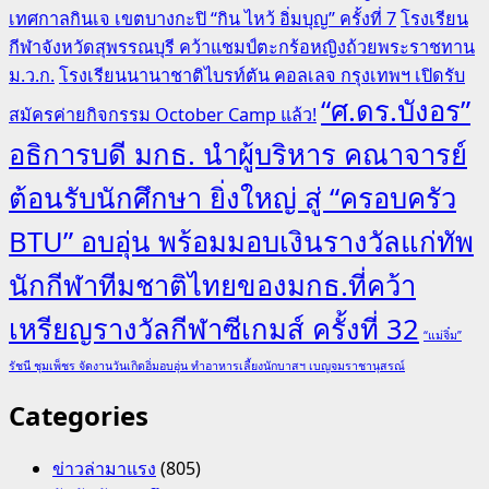
เทศกาลกินเจ เขตบางกะปิ “กิน ไหว้ อิ่มบุญ” ครั้งที่ 7
โรงเรียน
กีฬาจังหวัดสุพรรณบุรี คว้าแชมป์ตะกร้อหญิงถ้วยพระราชทาน
ม.ว.ก.
โรงเรียนนานาชาติไบรท์ตัน คอลเลจ กรุงเทพฯ เปิดรับ
“ศ.ดร.บังอร”
สมัครค่ายกิจกรรม October Camp แล้ว!
อธิการบดี มกธ. นำผู้บริหาร คณาจารย์
ต้อนรับนักศึกษา ยิ่งใหญ่ สู่ “ครอบครัว
BTU” อบอุ่น พร้อมมอบเงินรางวัลแก่ทัพ
นักกีฬาทีมชาติไทยของมกธ.ที่คว้า
เหรียญรางวัลกีฬาซีเกมส์ ครั้งที่ 32
“แม่จิ๋ม”
รัชนี ชุมเพ็ชร จัดงานวันเกิดอิ่มอบอุ่น ทำอาหารเลี้ยงนักบาสฯ เบญจมราชานุสรณ์
Categories
ข่าวล่ามาแรง
(805)