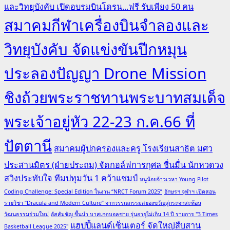
และวิทยุบังคับ เปิดอบรมบินโดรน...ฟรี รับเพียง 50 คน
สมาคมกีฬาเครื่องบินจำลองและ
วิทยุบังคับ จัดแข่งขันปีกหมุน
ประลองปัญญา Drone Mission
ชิงถ้วยพระราชทานพระบาทสมเด็จ
พระเจ้าอยู่หัว 22-23 ก.ค.66 ที่
ปัตตานี
สมาคมผู้ปกครองและครู โรงเรียนสาธิต มศว
ประสานมิตร (ฝ่ายประถม) จัดกอล์ฟการกุศล ชื่นมื่น นักหวดวง
สวิงประทับใจ ทีมปทุมวัน 1 คว้าแชมป์
หนูน้อยจ้าวเวหา Young Pilot
Coding Challenge: Special Edition ในงาน “NRCT Forum 2025”
อักษรฯ จุฬาฯ เปิดสอน
รายวิชา “Dracula and Modern Culture” จากวรรณกรรมสยองขวัญสู่กระจกสะท้อน
วัฒนธรรมร่วมใหม่
อัสสัมชัญ ขึ้นนำ บาสเกตบอลชาย รุ่นอายุไม่เกิน 14 ปี รายการ "3 Times
แฮปปี้แลนด์เซ็นเตอร์ จัดใหญ่สืบสาน
Basketball League 2025"