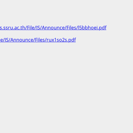
ts.ssru.ac.th/File/IS/Announce/Files/l5bbhoei.pdf
File/IS/Announce/Files/rux1so2s.pdf