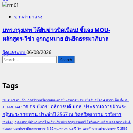
ข่าวล่ามาแรง
มทร.กรุงเทพ โต้ยับข่าวบิดเบือน! ชี้แจง MOU-
หลักสูตร-วีซ่า ถูกกฎหมาย ยันยึดธรรมาภิบาล
ผู้ดูแลระบบ
06/08/2026
Search
for:
Tags
"TCAS69 มาแล้ว! ภาควิชาเครื่องกลและการบิน-อวกาศ มจพ. เปิดรับสมัคร 4 สาขาเด็ด ทั้ง ME
"ศ.ดร.บังอร" อธิการบดี มกธ. ประธานถวายผ้าพระ
AE I-ME I-AE"
กฐินพระราชทาน ประจำปี 2567 ณ วัดศรีสุดาราม วรวิหาร
"สมจิต บุญคงเสน" ผู้อำนวยการโรงเรียนกีฬาจังหวัดสุพรรณบุรี โชว์ผลงานพร้อมแสดงความยินดี
ต่อผลงานระดับชาติและนานาชาติ
32 ทุน พสวท. ป.ตรี–โท–เอก ศึกษาต่อต่างประเทศ ปี 2569