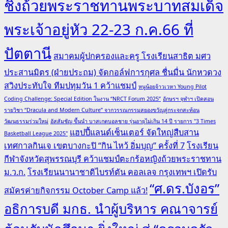
ชิงถ้วยพระราชทานพระบาทสมเด็จ
พระเจ้าอยู่หัว 22-23 ก.ค.66 ที่
ปัตตานี
สมาคมผู้ปกครองและครู โรงเรียนสาธิต มศว
ประสานมิตร (ฝ่ายประถม) จัดกอล์ฟการกุศล ชื่นมื่น นักหวดวง
สวิงประทับใจ ทีมปทุมวัน 1 คว้าแชมป์
หนูน้อยจ้าวเวหา Young Pilot
Coding Challenge: Special Edition ในงาน “NRCT Forum 2025”
อักษรฯ จุฬาฯ เปิดสอน
รายวิชา “Dracula and Modern Culture” จากวรรณกรรมสยองขวัญสู่กระจกสะท้อน
วัฒนธรรมร่วมใหม่
อัสสัมชัญ ขึ้นนำ บาสเกตบอลชาย รุ่นอายุไม่เกิน 14 ปี รายการ "3 Times
แฮปปี้แลนด์เซ็นเตอร์ จัดใหญ่สืบสาน
Basketball League 2025"
เทศกาลกินเจ เขตบางกะปิ “กิน ไหว้ อิ่มบุญ” ครั้งที่ 7
โรงเรียน
กีฬาจังหวัดสุพรรณบุรี คว้าแชมป์ตะกร้อหญิงถ้วยพระราชทาน
ม.ว.ก.
โรงเรียนนานาชาติไบรท์ตัน คอลเลจ กรุงเทพฯ เปิดรับ
“ศ.ดร.บังอร”
สมัครค่ายกิจกรรม October Camp แล้ว!
อธิการบดี มกธ. นำผู้บริหาร คณาจารย์