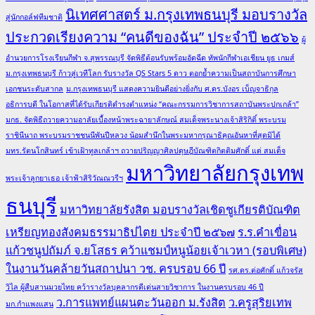
นิเทศศาสตร์ ม.กรุงเทพธนบุรี มอบรางวัล
สู่นักกอล์ฟทีมชาติ
ประกวดเรียงความ “คนดีของฉัน” ประจำปี ๒๕๖๖
ผู้
อำนวยการโรงเรียนกีฬา จ.สุพรรณบุรี จัดพิธีต้อนรับพร้อมอัดฉีด ทัพนักกีฬาเอเชียน ยูธ เกมส์
ม.กรุงเทพธนบุรี ก้าวสู่เวทีโลก รับรางวัล QS Stars 5 ดาว ตอกย้ำความเป็นสถาบันการศึกษา
เอกชนระดับสากล
ม.กรุงเทพธนบุรี แสดงความยินดีอย่างยิ่งกับ ศ.ดร.บังอร เบ็ญจาธิกุล
อธิการบดี ในโอกาสที่ได้รับเกียรติดำรงตำแหน่ง “คณะกรรมการวิชาการสถาบันพระปกเกล้า”
มกธ. จัดพิธีถวายความอาลัยเบื้องหน้าพระฉายาลักษณ์ สมเด็จพระนางเจ้าสิริกิติ์ พระบรม
ราชินีนาถ พระบรมราชชนนีพันปีหลวง น้อมสำนึกในพระมหากรุณาธิคุณอันหาที่สุดมิได้
มทร.รัตนโกสินทร์ เข้าเฝ้าทูลเกล้าฯ ถวายปริญญาศิลปดุษฎีบัณฑิตกิตติมศักดิ์ แด่ สมเด็จ
มหาวิทยาลัยกรุงเทพ
พระเจ้าลูกยาเธอ เจ้าฟ้าสิริวัณณวรีฯ
ธนบุรี
มหาวิทยาลัยรังสิต มอบรางวัลเชิดชูเกียรติบัณฑิต
เหรียญทองสังคมธรรมาธิปไตย ประจำปี ๒๕๖๗
ร.ร.คำเขื่อน
แก้วชนูปถัมภ์ จ.ยโสธร คว้าแชมป์หนูน้อยเจ้าเวหา (รอบพิเศษ)
ในงานวันคล้ายวันสถาปนา วช. ครบรอบ 66 ปี
รศ.ดร.ต่อศักดิ์ แก้วจรัส
วิไล ผู้สืบสานมวยไทย คว้ารางวัลบุคลากรดีเด่นสายวิชาการ ในงานครบรอบ 46 ปี
ว.การแพทย์แผนตะวันออก ม.รังสิต
ว.ครูสุริยเทพ
มก.กำแพงแสน