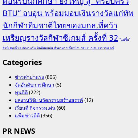
ต้อนรับนักศึกษา ยิ่งใหญ่ สู่ “ครอบครัว
BTU” อบอุ่น พร้อมมอบเงินรางวัลแก่ทัพ
นักกีฬาทีมชาติไทยของมกธ.ที่คว้า
เหรียญรางวัลกีฬาซีเกมส์ ครั้งที่ 32
“แม่จิ๋ม”
รัชนี ชุมเพ็ชร จัดงานวันเกิดอิ่มอบอุ่น ทำอาหารเลี้ยงนักบาสฯ เบญจมราชานุสรณ์
Categories
ข่าวล่ามาแรง
(805)
จัดอันดับการศึกษา
(5)
ทุนดีดี
(222)
ผลงานวิจัย นวัตกรรมสร้างสรรค์
(12)
เรียนดี กิจกรรมเด่น
(60)
แฟ้มข่าวดีดี
(356)
PR NEWS