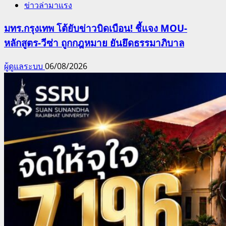
ข่าวล่ามาแรง
มทร.กรุงเทพ โต้ยับข่าวบิดเบือน! ชี้แจง MOU-
หลักสูตร-วีซ่า ถูกกฎหมาย ยันยึดธรรมาภิบาล
ผู้ดูแลระบบ
06/08/2026