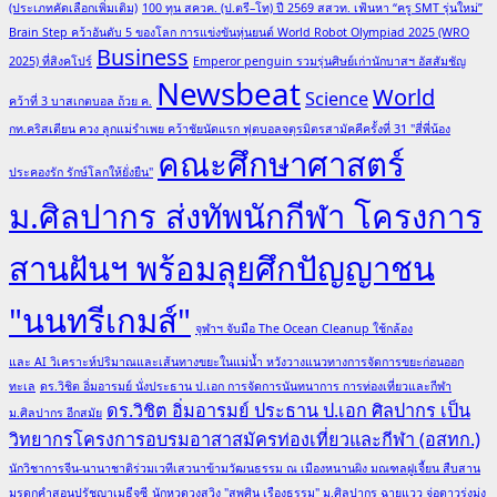
(ประเภทคัดเลือกเพิ่มเติม)
100 ทุน สควค. (ป.ตรี–โท) ปี 2569 สสวท. เฟ้นหา “ครู SMT รุ่นใหม่”
Brain Step คว้าอันดับ 5 ของโลก การแข่งขันหุ่นยนต์ World Robot Olympiad 2025 (WRO
Business
2025) ที่สิงคโปร์
Emperor penguin รวมรุ่นศิษย์เก่านักบาสฯ อัสสัมชัญ
Newsbeat
World
Science
คว้าที่ 3 บาสเกตบอล ถ้วย ค.
กท.คริสเตียน ควง ลูกแม่รำเพย คว้าชัยนัดแรก ฟุตบอลจตุรมิตรสามัคคีครั้งที่ 31 "สี่พี่น้อง
คณะศึกษาศาสตร์
ประคองรัก รักษ์โลกให้ยั่งยืน"
ม.ศิลปากร ส่งทัพนักกีฬา โครงการ
สานฝันฯ พร้อมลุยศึกปัญญาชน
"นนทรีเกมส์"
จุฬาฯ จับมือ The Ocean Cleanup ใช้กล้อง
และ AI วิเคราะห์ปริมาณและเส้นทางขยะในแม่น้ำ หวังวางแนวทางการจัดการขยะก่อนออก
ทะเล
ดร.วิชิต อิ่มอารมย์ นั่งประธาน ป.เอก การจัดการนันทนาการ การท่องเที่ยวและกีฬา
ดร.วิชิต อิ่มอารมย์ ประธาน ป.เอก ศิลปากร เป็น
ม.ศิลปากร อีกสมัย
วิทยากรโครงการอบรมอาสาสมัครท่องเที่ยวและกีฬา (อสทก.)
นักวิชาการจีน-นานาชาติร่วมเวทีเสวนาข้ามวัฒนธรรม ณ เมืองหนานผิง มณฑลฝูเจี้ยน สืบสาน
มรดกคำสอนปรัชญาเมธีจูซี
นักหวดวงสวิง "สุพศิน เรืองธรรม" ม.ศิลปากร ฉายแวว จ่อดาวรุ่งมุ่ง