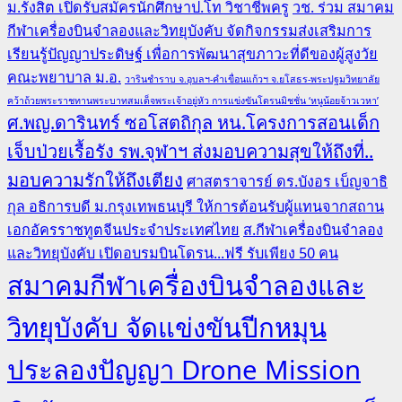
ม.รังสิต เปิดรับสมัครนักศึกษาป.โท วิชาชีพครู
วช. ร่วม สมาคม
กีฬาเครื่องบินจำลองและวิทยุบังคับ จัดกิจกรรมส่งเสริมการ
เรียนรู้ปัญญาประดิษฐ์ เพื่อการพัฒนาสุขภาวะที่ดีของผู้สูงวัย
คณะพยาบาล ม.อ.
วารินชำราบ จ.อุบลฯ-คำเขื่อนแก้วฯ จ.ยโสธร-พระปฐมวิทยาลัย
คว้าถ้วยพระราชทานพระบาทสมเด็จพระเจ้าอยู่หัว การแข่งขันโดรนมิชชั่น ‘หนูน้อยจ้าวเวหา’
ศ.พญ.ดารินทร์ ซอโสตถิกุล หน.โครงการสอนเด็ก
เจ็บป่วยเรื้อรัง รพ.จุฬาฯ ส่งมอบความสุขให้ถึงที่..
มอบความรักให้ถึงเตียง
ศาสตราจารย์ ดร.บังอร เบ็ญจาธิ
กุล อธิการบดี ม.กรุงเทพธนบุรี ให้การต้อนรับผู้แทนจากสถาน
เอกอัครราชทูตจีนประจำประเทศไทย
ส.กีฬาเครื่องบินจำลอง
และวิทยุบังคับ เปิดอบรมบินโดรน...ฟรี รับเพียง 50 คน
สมาคมกีฬาเครื่องบินจำลองและ
วิทยุบังคับ จัดแข่งขันปีกหมุน
ประลองปัญญา Drone Mission